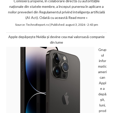
Comisiei Europene, în colaborare directă cu autoritățile
naționale din statele membre, a început punerea în aplicare a
noilor prevederi din Regulamentul privind inteligența artificială
(AI Act). Odată cu această
Read more »
Source:
TechnoReport.ro
|
Published:
august 3, 2026 - 2:43 pm
Apple depășește Nvidia și devine cea mai valoroasă companie
din lume
Grup
ul
infor
matic
ameri
can
Appl
e a
depă
șit,
luni,
prod