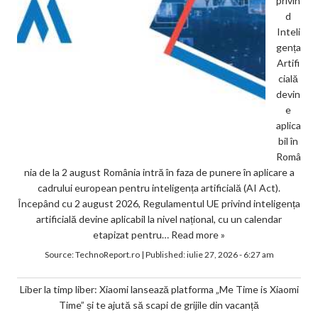
privin
d
Inteli
gența
Artifi
cială
devin
e
aplica
bil în
Româ
nia de la 2 august România intră în faza de punere în aplicare a
cadrului european pentru inteligența artificială (AI Act).
Începând cu 2 august 2026, Regulamentul UE privind inteligența
artificială devine aplicabil la nivel național, cu un calendar
etapizat pentru…
Read more »
Source:
TechnoReport.ro
|
Published:
iulie 27, 2026 - 6:27 am
Liber la timp liber: Xiaomi lansează platforma „Me Time is Xiaomi
Time” și te ajută să scapi de grijile din vacanță