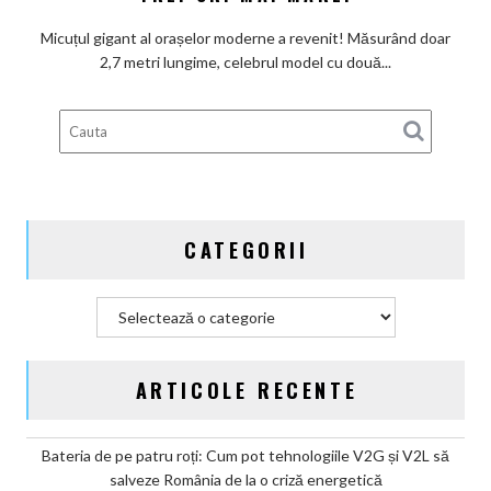
readuce
legenda
Micuțul gigant al orașelor moderne a revenit! Măsurând doar
de
2,7 metri lungime, celebrul model cu două...
două
locuri,
dar
cu
o
autonomie
de
CATEGORII
trei
ori
mai
Categorii
mare!
ARTICOLE RECENTE
Bateria de pe patru roți: Cum pot tehnologiile V2G și V2L să
salveze România de la o criză energetică