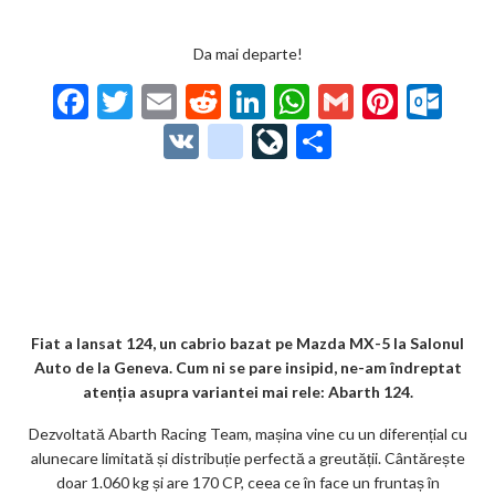
Da mai departe!
F
T
E
R
Li
W
G
Pi
O
ac
w
m
e
n
h
m
nt
ut
V
g
Li
P
e
itt
ai
d
ke
at
ai
er
lo
K
o
ve
ar
b
er
l
di
dI
s
l
es
o
o
Jo
ta
o
t
n
A
t
k.
gl
ur
je
o
p
co
e_
n
az
k
p
m
b
al
ă
o
Fiat a lansat 124, un cabrio bazat pe Mazda MX-5 la Salonul
Auto de la Geneva. Cum ni se pare insipid, ne-am îndreptat
o
atenția asupra variantei mai rele: Abarth 124.
k
Dezvoltată Abarth Racing Team, mașina vine cu un diferențial cu
m
alunecare limitată și distribuție perfectă a greutății. Cântărește
doar 1.060 kg și are 170 CP, ceea ce în face un fruntaș în
ar