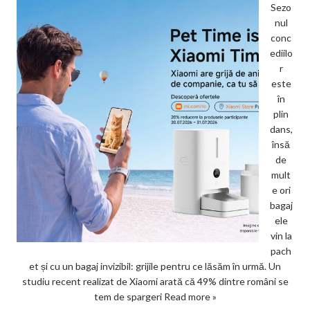
Sezo
nul
conc
ediilo
r
este
în
plin
dans,
însă
de
mult
e ori
bagaj
ele
vin la
pach
et și cu un bagaj invizibil: grijile pentru ce lăsăm în urmă. Un
studiu recent realizat de Xiaomi arată că 49% dintre români se
tem de spargeri
Read more »