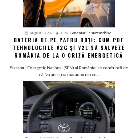
pentru
august 10, 2026
auto
Comentariile sunt închise
BATERIA DE PE PATRU ROȚI: CUM POT
Bateria
TEHNOLOGIILE V2G ȘI V2L SĂ SALVEZE
de
pe
ROMÂNIA DE LA O CRIZĂ ENERGETICĂ
patru
roți:
Sistemul Energetic Național (SEN) al României se confruntă de
Cum
câțiva ani cu un paradox din ce...
pot
tehnologiile
V2G
și
V2L
să
salveze
România
de