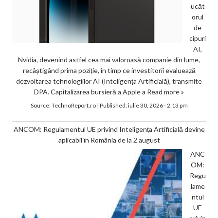
ucăt
orul
de
cipuri
AI,
Nvidia, devenind astfel cea mai valoroasă companie din lume,
recâștigând prima poziție, în timp ce investitorii evaluează
dezvoltarea tehnologiilor AI (Inteligența Artificială), transmite
DPA. Capitalizarea bursieră a Apple a
Read more »
Source:
TechnoReport.ro
|
Published:
iulie 30, 2026 - 2:13 pm
ANCOM: Regulamentul UE privind Inteligența Artificială devine
aplicabil în România de la 2 august
ANC
OM:
Regu
lame
ntul
UE