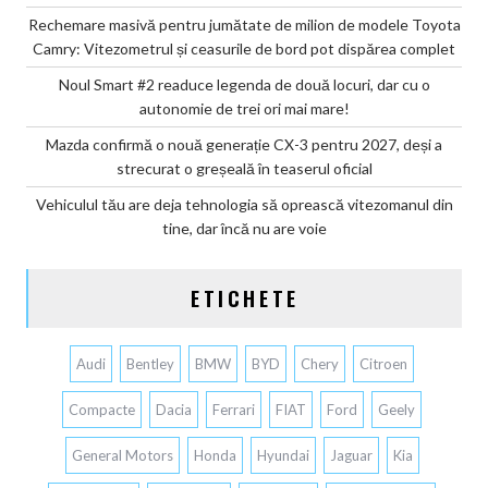
Rechemare masivă pentru jumătate de milion de modele Toyota
Camry: Vitezometrul și ceasurile de bord pot dispărea complet
Noul Smart #2 readuce legenda de două locuri, dar cu o
autonomie de trei ori mai mare!
Mazda confirmă o nouă generație CX-3 pentru 2027, deși a
strecurat o greșeală în teaserul oficial
Vehiculul tău are deja tehnologia să oprească vitezomanul din
tine, dar încă nu are voie
ETICHETE
Audi
Bentley
BMW
BYD
Chery
Citroen
Compacte
Dacia
Ferrari
FIAT
Ford
Geely
General Motors
Honda
Hyundai
Jaguar
Kia