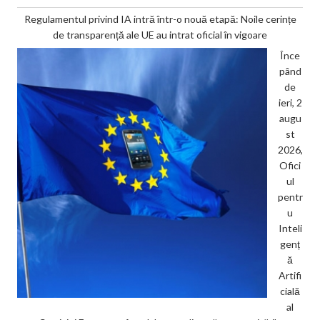
Regulamentul privind IA intră într-o nouă etapă: Noile cerințe
de transparență ale UE au intrat oficial în vigoare
Înce
pând
de
ieri, 2
augu
st
2026,
Ofici
ul
pentr
u
Inteli
genț
ă
Artifi
cială
al