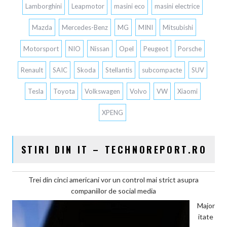
Lamborghini
Leapmotor
masini eco
masini electrice
Mazda
Mercedes-Benz
MG
MINI
Mitsubishi
Motorsport
NIO
Nissan
Opel
Peugeot
Porsche
Renault
SAIC
Skoda
Stellantis
subcompacte
SUV
Tesla
Toyota
Volkswagen
Volvo
VW
Xiaomi
XPENG
STIRI DIN IT – TECHNOREPORT.RO
Trei din cinci americani vor un control mai strict asupra
companiilor de social media
Major
itate