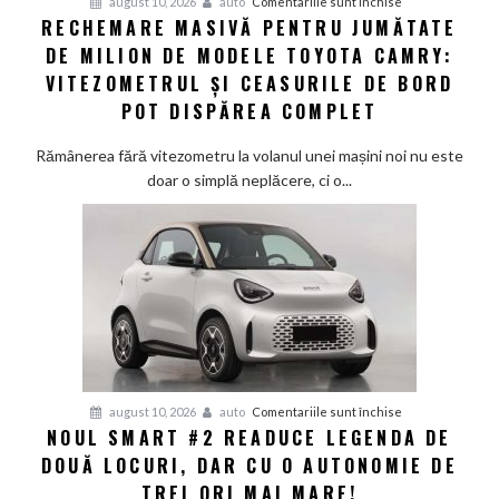
pentru
august 10, 2026
auto
Comentariile sunt închise
la
RECHEMARE MASIVĂ PENTRU JUMĂTATE
Rechemare
o
DE MILION DE MODELE TOYOTA CAMRY:
masivă
criză
pentru
VITEZOMETRUL ȘI CEASURILE DE BORD
energetică
jumătate
POT DISPĂREA COMPLET
de
milion
Rămânerea fără vitezometru la volanul unei mașini noi nu este
de
doar o simplă neplăcere, ci o...
modele
Toyota
Camry:
Vitezometrul
și
ceasurile
de
bord
pot
pentru
august 10, 2026
auto
Comentariile sunt închise
dispărea
NOUL SMART #2 READUCE LEGENDA DE
Noul
complet
DOUĂ LOCURI, DAR CU O AUTONOMIE DE
Smart
#2
TREI ORI MAI MARE!