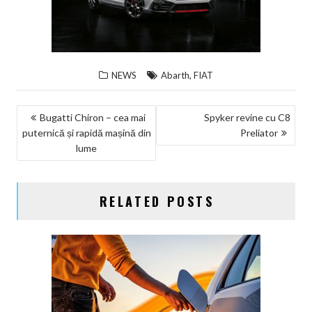
,
NEWS
Abarth
FIAT
NAVIGARE
Bugatti Chiron – cea mai
Spyker revine cu C8
puternică și rapidă mașină din
Preliator
ÎN
lume
ARTICOLE
RELATED POSTS