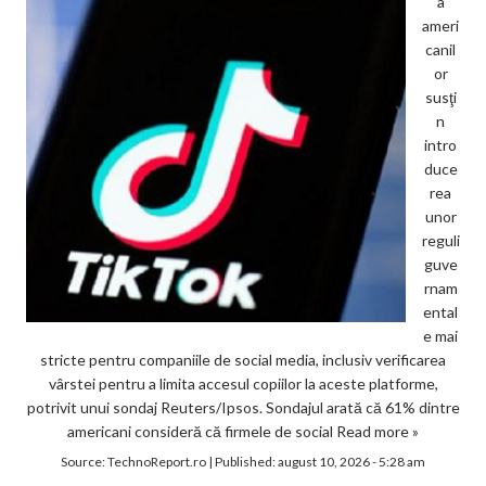
a
ameri
canil
or
susţi
n
intro
duce
rea
unor
reguli
guve
rnam
ental
e mai
stricte pentru companiile de social media, inclusiv verificarea
vârstei pentru a limita accesul copiilor la aceste platforme,
potrivit unui sondaj Reuters/Ipsos. Sondajul arată că 61% dintre
americani consideră că firmele de social
Read more »
Source:
TechnoReport.ro
|
Published:
august 10, 2026 - 5:28 am