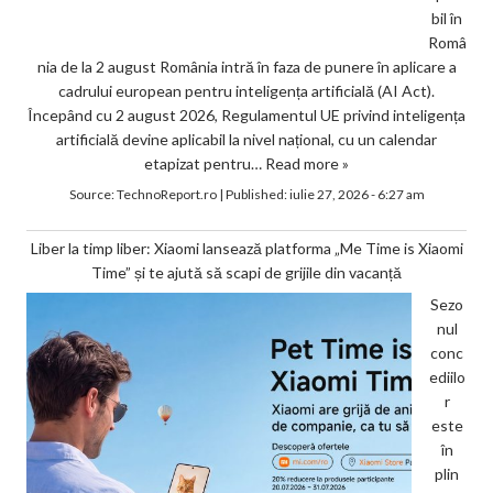
bil în
Româ
nia de la 2 august România intră în faza de punere în aplicare a
cadrului european pentru inteligența artificială (AI Act).
Începând cu 2 august 2026, Regulamentul UE privind inteligența
artificială devine aplicabil la nivel național, cu un calendar
etapizat pentru…
Read more »
Source:
TechnoReport.ro
|
Published:
iulie 27, 2026 - 6:27 am
Liber la timp liber: Xiaomi lansează platforma „Me Time is Xiaomi
Time” și te ajută să scapi de grijile din vacanță
Sezo
nul
conc
ediilo
r
este
în
plin