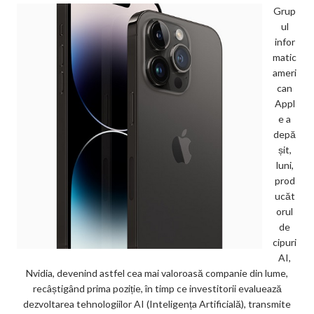
Grup
ul
infor
matic
ameri
can
Appl
e a
depă
șit,
luni,
prod
ucăt
orul
de
cipuri
AI,
Nvidia, devenind astfel cea mai valoroasă companie din lume,
recâștigând prima poziție, în timp ce investitorii evaluează
dezvoltarea tehnologiilor AI (Inteligența Artificială), transmite