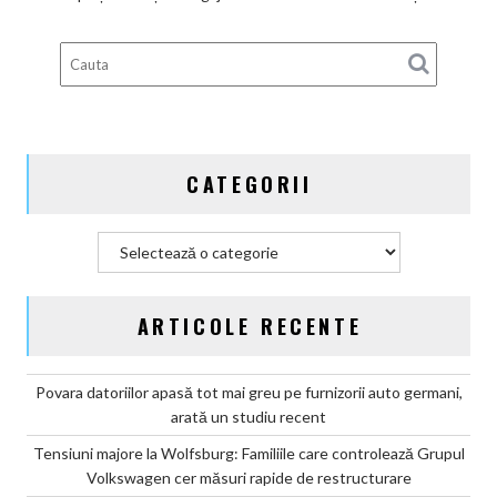
deveni
100%
electric
până
în
2030
și
CATEGORII
confirmă
șapte
modele
Categorii
noi
ARTICOLE RECENTE
Povara datoriilor apasă tot mai greu pe furnizorii auto germani,
arată un studiu recent
Tensiuni majore la Wolfsburg: Familiile care controlează Grupul
Volkswagen cer măsuri rapide de restructurare