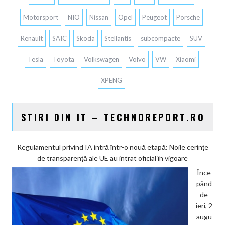
Motorsport
NIO
Nissan
Opel
Peugeot
Porsche
Renault
SAIC
Skoda
Stellantis
subcompacte
SUV
Tesla
Toyota
Volkswagen
Volvo
VW
Xiaomi
XPENG
STIRI DIN IT – TECHNOREPORT.RO
Regulamentul privind IA intră într-o nouă etapă: Noile cerințe
de transparență ale UE au intrat oficial în vigoare
Înce
pând
de
ieri, 2
augu