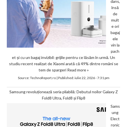
dans,
însă
de
mult
e ori
bagaj
ele
vin la
pach
et și cu un bagaj invizibil: grijile pentru ce lăsăm în urmă. Un
studiu recent realizat de Xiaomi arată că 49% dintre români se
tem de spargeri
Read more »
Source:
TechnoReport.ro
|
Published:
iulie 22, 2026 - 7:31 pm
Samsung revoluționează seria pliabilă: Debutul noilor Galaxy Z
Fold8 Ultra, Fold8 și Flip8
Sams
ung
Elect
ronic