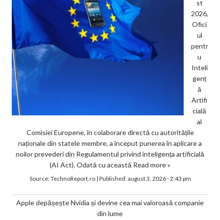
st
2026,
Ofici
ul
pentr
u
Inteli
genț
ă
Artifi
cială
al
Comisiei Europene, în colaborare directă cu autoritățile
naționale din statele membre, a început punerea în aplicare a
noilor prevederi din Regulamentul privind inteligența artificială
(AI Act). Odată cu această
Read more »
Source:
TechnoReport.ro
|
Published:
august 3, 2026 - 2:43 pm
Apple depășește Nvidia și devine cea mai valoroasă companie
din lume