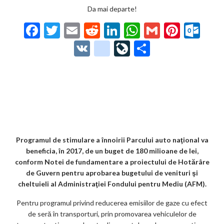
Da mai departe!
F
T
E
R
Li
W
G
Pi
O
ac
w
m
e
n
h
m
nt
ut
V
g
Li
P
e
itt
ai
d
ke
at
ai
er
lo
K
o
ve
ar
b
er
l
di
dI
s
l
es
o
o
Jo
ta
o
t
n
A
t
k.
gl
ur
je
o
p
co
e_
n
az
k
p
m
b
al
ă
o
Programul de stimulare a înnoirii Parcului auto naţional va
beneficia, în 2017, de un buget de 180 milioane de lei,
o
conform Notei de fundamentare a proiectului de Hotărâre
k
de Guvern pentru aprobarea bugetului de venituri şi
cheltuieli al Administraţiei Fondului pentru Mediu (AFM).
m
Pentru programul privind reducerea emisiilor de gaze cu efect
ar
de seră în transporturi, prin promovarea vehiculelor de