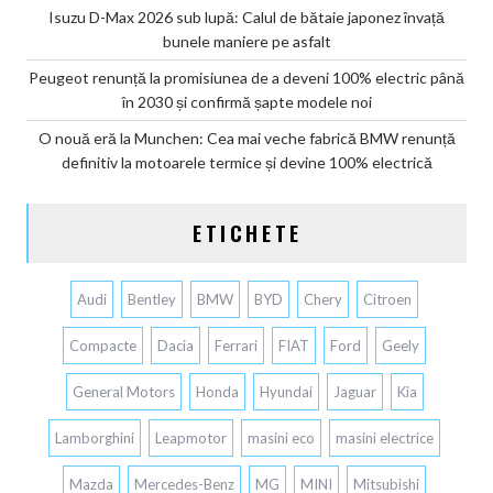
Isuzu D-Max 2026 sub lupă: Calul de bătaie japonez învață
bunele maniere pe asfalt
Peugeot renunță la promisiunea de a deveni 100% electric până
în 2030 și confirmă șapte modele noi
O nouă eră la Munchen: Cea mai veche fabrică BMW renunță
definitiv la motoarele termice și devine 100% electrică
ETICHETE
Audi
Bentley
BMW
BYD
Chery
Citroen
Compacte
Dacia
Ferrari
FIAT
Ford
Geely
General Motors
Honda
Hyundai
Jaguar
Kia
Lamborghini
Leapmotor
masini eco
masini electrice
Mazda
Mercedes-Benz
MG
MINI
Mitsubishi