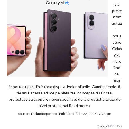
s a
preze
ntat
astăz
i
noua
serie
Galax
y Z,
marc
ând
cel
mai
important pas din istoria dispozitivelor pliabile. Gamă completă
de anul acesta aduce pe piață trei concepte distincte,
proiectate să acopere nevoi specifice: de la productivitatea de
nivel profesional
Read more »
Source:
TechnoReport.ro
|
Published:
iulie 22, 2026 - 7:23 pm
Powered by
RSS Feed Plugin