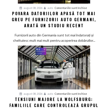
pentru
august 08, 2026
auto
Comentariile sunt închise
POVARA DATORIILOR APASĂ TOT MAI
Povara
GREU PE FURNIZORII AUTO GERMANI,
datoriilor
apasă
ARATĂ UN STUDIU RECENT
tot
mai
Furnizorii auto din Germania sunt tot mai îndatorați și
greu
cheltuiesc mult mai mult pentru acoperirea dobânzilor...
pe
furnizorii
auto
germani,
arată
un
studiu
recent
pentru
august 08, 2026
auto
Comentariile sunt închise
TENSIUNI MAJORE LA WOLFSBURG:
Tensiuni
FAMILIILE CARE CONTROLEAZĂ GRUPUL
majore