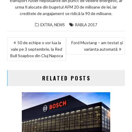
ks
transport rutier nepoluante din punct de vedere energetic, ar
urma fi alocate din bugetul AFM 20 de milioane de lei, iar
creditele de angajament se ridică la 90 de milioane.
,
EXTRA
NEWS
RABLA 2017
NAVIGARE
50 de echipe o vor lua la
Ford Mustang – am testat și
vale pe 3 septembrie, la Red
varianta automată
ÎN
Bull Soapbox din Cluj Napoca
ARTICOLE
RELATED POSTS