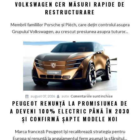
la
VOLKSWAGEN CER MĂSURI RAPIDE DE
Wolfsburg:
RESTRUCTURARE
Familiile
care
Membrii familiilor Porsche și Piëch, care dețin controlul asupra
controlează
Grupului Volkswagen, au crescut presiunea asupra tuturor...
Grupul
Volkswagen
cer
măsuri
rapide
de
restructurare
pentru
august 07, 2026
auto
Comentariile sunt închise
PEUGEOT RENUNȚĂ LA PROMISIUNEA DE
Peugeot
A DEVENI 100% ELECTRIC PÂNĂ ÎN 2030
renunță
la
ȘI CONFIRMĂ ȘAPTE MODELE NOI
promisiunea
de
Marca franceză Peugeot își recalibrează strategia pentru
a
Europa și renunță la angajamentul ferm asumat la sfârșitul...