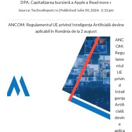
DPA. Capitalizarea bursieră a Apple a
Read more »
Source:
TechnoReport.ro
|
Published:
iulie 30, 2026 - 2:13 pm
ANCOM: Regulamentul UE privind Inteligența Artificială devine
aplicabil în România de la 2 august
ANC
OM:
Regu
lame
ntul
UE
privin
d
Inteli
gența
Artifi
cială
devin
e
aplica