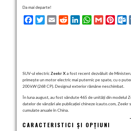
Da mai departe!
F
T
E
R
Li
W
G
Pi
ac
w
m
e
n
h
m
nt
u
e
itt
ai
d
ke
at
ai
er
l
b
er
l
di
dI
s
l
es
o
t
n
A
t
k
o
p
k
p
SUV-ul electric
Zeekr X
a fost recent dezvăluit de Ministeru
primește un motor electric mai puternic pe spate, cu o put
200 kW (268 CP). Designul exterior rămâne neschimbat.
În luna august, au fost vândute 465 de unități din modelul Z
datelor de vânzări ale publicației chineze icauto.com, Zeekr s-
cumulate anuale în China.
CARACTERISTICI ȘI OPȚIUNI