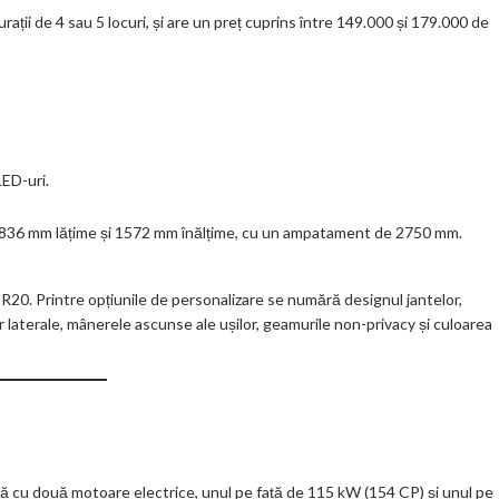
rații de 4 sau 5 locuri, și are un preț cuprins între 149.000 și 179.000 de
ED-uri.
1836 mm lățime și 1572 mm înălțime, cu un ampatament de 2750 mm.
. Printre opțiunile de personalizare se numără designul jantelor,
or laterale, mânerele ascunse ale ușilor, geamurile non-privacy și culoarea
tă cu două motoare electrice, unul pe față de 115 kW (154 CP) și unul pe