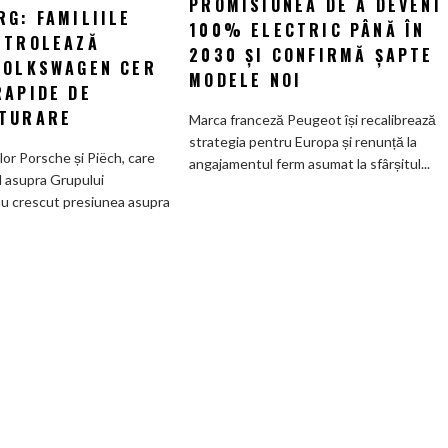
PROMISIUNEA DE A DEVENI
G: FAMILIILE
majore
la
100% ELECTRIC PÂNĂ ÎN
la
NTROLEAZĂ
promisiunea
2030 ȘI CONFIRMĂ ȘAPTE
Wolfsburg:
VOLKSWAGEN CER
de
MODELE NOI
Familiile
RAPIDE DE
a
care
deveni
TURARE
Marca franceză Peugeot își recalibrează
controlează
100%
strategia pentru Europa și renunță la
Grupul
electric
ilor Porsche și Piëch, care
angajamentul ferm asumat la sfârșitul...
Volkswagen
până
l asupra Grupului
cer
în
u crescut presiunea asupra
măsuri
2030
rapide
și
de
confirmă
restructurare
șapte
modele
noi