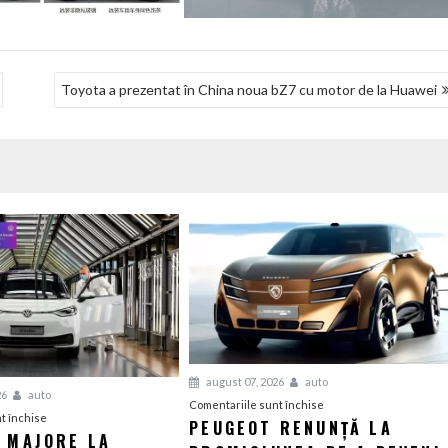
Toyota a prezentat în China noua bZ7 cu motor de la Huawei
august 07, 2026
auto
26
auto
pentru
Comentariile sunt închise
pentru
t închise
PEUGEOT RENUNȚĂ LA
Peugeot
I MAJORE LA
Tensiuni
renunță