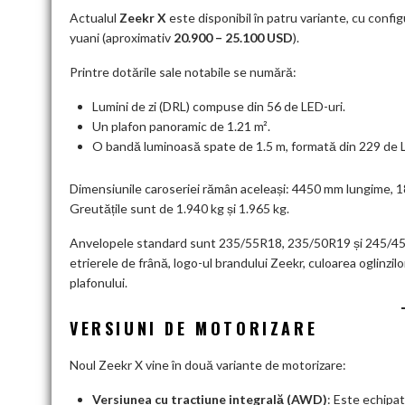
Actualul
Zeekr X
este disponibil în patru variante, cu configu
yuani (aproximativ
20.900 – 25.100 USD
).
Printre dotările sale notabile se numără:
Lumini de zi (DRL) compuse din 56 de LED-uri.
Un plafon panoramic de 1.21 m².
O bandă luminoasă spate de 1.5 m, formată din 229 de L
Dimensiunile caroseriei rămân aceleași: 4450 mm lungime, 
Greutățile sunt de 1.940 kg și 1.965 kg.
Anvelopele standard sunt 235/55R18, 235/50R19 și 245/45R20
etrierele de frână, logo-ul brandului Zeekr, culoarea oglinzil
plafonului.
VERSIUNI DE MOTORIZARE
Noul Zeekr X vine în două variante de motorizare:
Versiunea cu tracțiune integrală (AWD)
: Este echipa