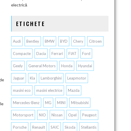
electrică
ETICHETE
Audi
Bentley
BMW
BYD
Chery
Citroen
Compacte
Dacia
Ferrari
FIAT
Ford
Geely
General Motors
Honda
Hyundai
Jaguar
Kia
Lamborghini
Leapmotor
 de
masini eco
masini electrice
Mazda
Mercedes-Benz
MG
MINI
Mitsubishi
ile
Motorsport
NIO
Nissan
Opel
Peugeot
Porsche
Renault
SAIC
Skoda
Stellantis