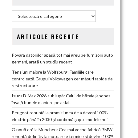
Categorii
ARTICOLE RECENTE
Povara datoriilor apasă tot mai greu pe furnizorii auto
germani, arată un studiu recent
Tensiuni majore la Wolfsburg: Familiile care
controlează Grupul Volkswagen cer măsuri rapide de
restructurare
Isuzu D-Max 2026 sub lupă: Calul de bătaie japonez
învață bunele maniere pe asfalt
Peugeot renunță la promisiunea de a deveni 100%
electric până în 2030 și confirmă șapte modele noi
O nouă eră la Munchen: Cea mai veche fabrică BMW
renunță definitiv la motoarele termice și devine 100%