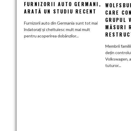
apasă
FURNIZORII AUTO GERMANI,
WOLFSBUR
tot
ARATĂ UN STUDIU RECENT
CARE CO
mai
GRUPUL 
greu
Furnizorii auto din Germania sunt tot mai
MĂSURI 
pe
îndatorați și cheltuiesc mult mai mult
RESTRUC
furnizorii
pentru acoperirea dobânzilor...
auto
Membrii famili
germani,
dețin controlu
arată
Volkswagen, a
un
tuturor...
studiu
recent