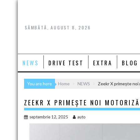
Skip
to
content
SÂMBĂTĂ, AUGUST 8, 2026
NEWS
DRIVE TEST
EXTRA
BLOG
You are here
Home
NEWS
Zeekr X primește noi 
ZEEKR X PRIMEȘTE NOI MOTORIZĂ
septembrie 12, 2025
auto