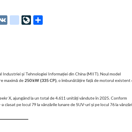
O
V
g
Li
P
t
K
o
ve
ar
o
o
Jo
ta
o
gl
ur
je
.
e_
n
az
co
b
al
ă
m
o
l Industriei și Tehnologiei Informației din China (MIIT). Noul model
ere maximă de
250 kW (335 CP)
, o îmbunătățire față de motorul existent
o
k
eekr X, ajungând la un total de 4.611 unități vândute în 2025. Conform
m
a clasat pe locul 79 la vânzările lunare de SUV-uri și pe locul 76 la vânzăr
ar
ks