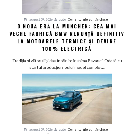
și
confirmă
șapte
pentru
august 07, 2026
auto
Comentariile sunt închise
modele
O NOUĂ ERĂ LA MUNCHEN: CEA MAI
O
noi
VECHE FABRICĂ BMW RENUNȚĂ DEFINITIV
nouă
eră
LA MOTOARELE TERMICE ȘI DEVINE
la
100% ELECTRICĂ
Munchen:
Cea
Tradiția și viitorul își dau întâlnire în inima Bavariei. Odată cu
mai
startul producției noului model complet...
veche
fabrică
BMW
renunță
definitiv
la
motoarele
termice
și
pentru
august 07, 2026
auto
Comentariile sunt închise
devine