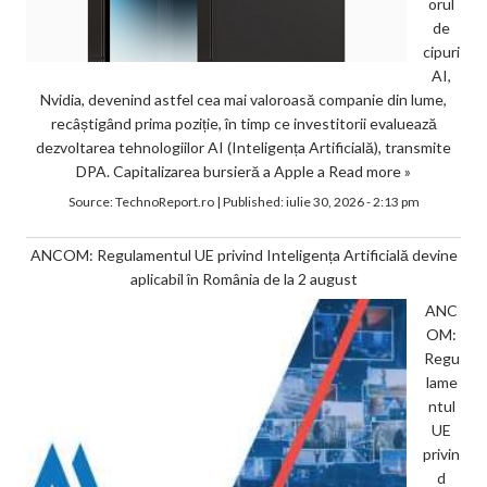
orul
de
cipuri
AI,
Nvidia, devenind astfel cea mai valoroasă companie din lume,
recâștigând prima poziție, în timp ce investitorii evaluează
dezvoltarea tehnologiilor AI (Inteligența Artificială), transmite
DPA. Capitalizarea bursieră a Apple a
Read more »
Source:
TechnoReport.ro
|
Published:
iulie 30, 2026 - 2:13 pm
ANCOM: Regulamentul UE privind Inteligența Artificială devine
aplicabil în România de la 2 august
ANC
OM:
Regu
lame
ntul
UE
privin
d