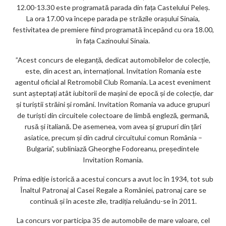
12.00-13.30 este programată parada din fața Castelului Peleș.
La ora 17.00 va începe parada pe străzile orașului Sinaia,
festivitatea de premiere fiind programată începând cu ora 18.00,
în fața Cazinoului Sinaia.
”Acest concurs de eleganță, dedicat automobilelor de colecție,
este, din acest an, internațional. Invitation Romania este
agentul oficial al Retromobil Club Romania. La acest eveniment
sunt așteptați atât iubitorii de mașini de epocă și de colecție, dar
și turiștii străini și români. Invitation Romania va aduce grupuri
de turiști din circuitele colectoare de limbă engleză, germană,
rusă și italiană. De asemenea, vom avea și grupuri din țări
asiatice, precum și din cadrul circuitului comun România –
Bulgaria”, subliniază Gheorghe Fodoreanu, președintele
Invitation Romania.
Prima ediție istorică a acestui concurs a avut loc în 1934, tot sub
Înaltul Patronaj al Casei Regale a României, patronaj care se
continuă și în aceste zile, tradiția reluându-se în 2011.
La concurs vor participa 35 de automobile de mare valoare, cel