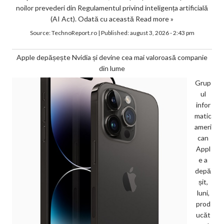
noilor prevederi din Regulamentul privind inteligența artificială
(AI Act). Odată cu această
Read more »
Source:
TechnoReport.ro
|
Published:
august 3, 2026 - 2:43 pm
Apple depășește Nvidia și devine cea mai valoroasă companie
din lume
Grup
ul
infor
matic
ameri
can
Appl
e a
depă
șit,
luni,
prod
ucăt