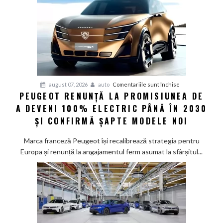
pentru
august 07, 2026
auto
Comentariile sunt închise
PEUGEOT RENUNȚĂ LA PROMISIUNEA DE
Peugeot
A DEVENI 100% ELECTRIC PÂNĂ ÎN 2030
renunță
la
ȘI CONFIRMĂ ȘAPTE MODELE NOI
promisiunea
de
Marca franceză Peugeot își recalibrează strategia pentru
a
Europa și renunță la angajamentul ferm asumat la sfârșitul...
deveni
100%
electric
până
în
2030