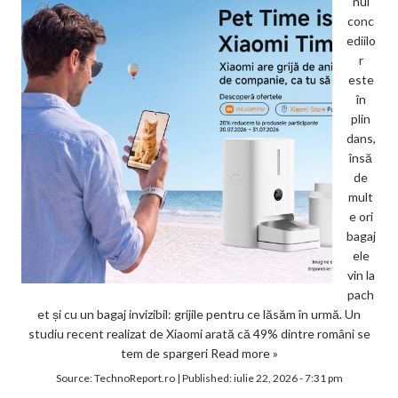
nul
conc
ediilo
r
este
în
plin
dans,
însă
de
mult
e ori
bagaj
ele
vin la
pach
et și cu un bagaj invizibil: grijile pentru ce lăsăm în urmă. Un
studiu recent realizat de Xiaomi arată că 49% dintre români se
tem de spargeri
Read more »
Source:
TechnoReport.ro
|
Published:
iulie 22, 2026 - 7:31 pm