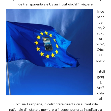
de transparență ale UE au intrat oficial în vigoare
Înce
pând
de
ieri, 2
augu
st
2026,
Ofici
ul
pentr
u
Inteli
genț
ă
Artifi
cială
al
Comisiei Europene, în colaborare directă cu autoritățile
naționale din statele membre, a început punerea în aplicare a