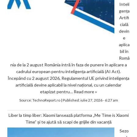
Inteli
gența
Artifi
cială
devin
e
aplica
bil în
Româ
nia de la 2 august România intră în faza de punere în aplicare a
cadrului european pentru inteligența artificială (AI Act).
Începând cu 2 august 2026, Regulamentul UE privind inteligența
artificială devine aplicabil la nivel național, cu un calendar
etapizat pentru…
Read more »
Source:
TechnoReport.ro
|
Published:
iulie 27, 2026 - 6:27 am
Liber la timp liber: Xiaomi lansează platforma „Me Time is Xiaomi
Time” și te ajută să scapi de grijile din vacanță
Sezo