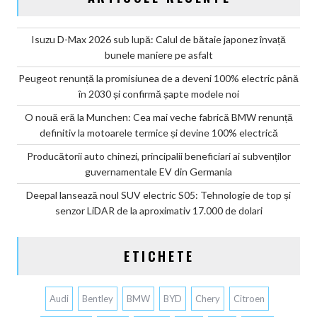
Isuzu D-Max 2026 sub lupă: Calul de bătaie japonez învață
bunele maniere pe asfalt
Peugeot renunță la promisiunea de a deveni 100% electric până
în 2030 și confirmă șapte modele noi
O nouă eră la Munchen: Cea mai veche fabrică BMW renunță
definitiv la motoarele termice și devine 100% electrică
Producătorii auto chinezi, principalii beneficiari ai subvenților
guvernamentale EV din Germania
Deepal lansează noul SUV electric S05: Tehnologie de top și
senzor LiDAR de la aproximativ 17.000 de dolari
ETICHETE
Audi
Bentley
BMW
BYD
Chery
Citroen