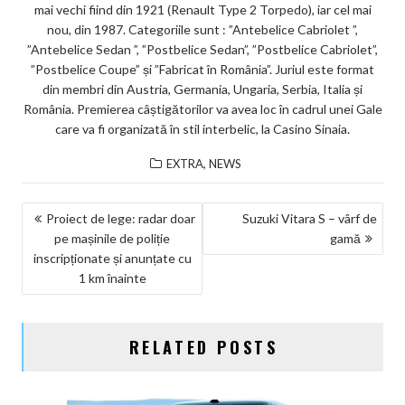
mai vechi fiind din 1921 (Renault Type 2 Torpedo), iar cel mai
nou, din 1987. Categoriile sunt : ”Antebelice Cabriolet ”,
”Antebelice Sedan ”, ”Postbelice Sedan”, ”Postbelice Cabriolet”,
”Postbelice Coupe” și ”Fabricat în România”. Juriul este format
din membri din Austria, Germania, Ungaria, Serbia, Italia și
România. Premierea câștigătorilor va avea loc în cadrul unei Gale
care va fi organizată în stil interbelic, la Casino Sinaia.
,
EXTRA
NEWS
NAVIGARE
Proiect de lege: radar doar
Suzuki Vitara S – vârf de
pe mașinile de poliție
gamă
ÎN
inscripționate și anunțate cu
ARTICOLE
1 km înainte
RELATED POSTS