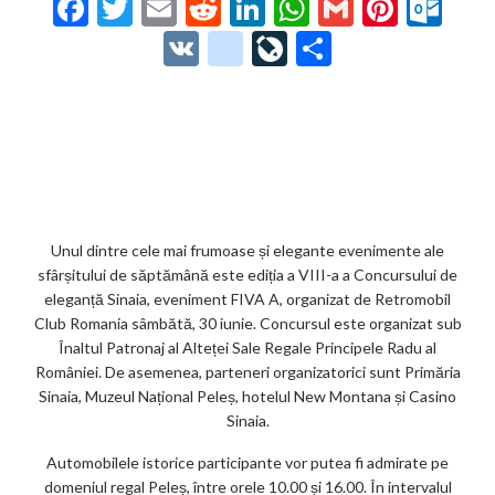
F
T
E
R
Li
W
G
Pi
O
ac
w
m
e
n
h
m
nt
ut
V
g
Li
P
e
itt
ai
d
ke
at
ai
er
lo
K
o
ve
ar
b
er
l
di
dI
s
l
es
o
o
Jo
ta
o
t
n
A
t
k.
gl
ur
je
o
p
co
e_
n
az
k
p
m
b
al
ă
o
Unul dintre cele mai frumoase și elegante evenimente ale
sfârșitului de săptămână este ediția a VIII-a a Concursului de
o
eleganță Sinaia, eveniment FIVA A, organizat de Retromobil
k
Club Romania sâmbătă, 30 iunie. Concursul este organizat sub
Înaltul Patronaj al Alteței Sale Regale Principele Radu al
m
României. De asemenea, parteneri organizatorici sunt Primăria
ar
Sinaia, Muzeul Național Peleș, hotelul New Montana și Casino
Sinaia.
ks
Automobilele istorice participante vor putea fi admirate pe
domeniul regal Peleș, între orele 10.00 și 16.00. În intervalul