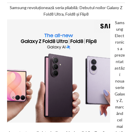
Samsung revoluționează seria pliabilă: Debutul noilor Galaxy Z
Fold8 Ultra, Fold8 și Flip8
Sams
ung
Elect
ronic
s a
preze
ntat
astăz
i
noua
serie
Galax
y Z,
marc
ând
cel
mai