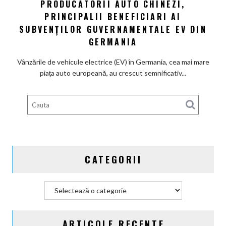
PRODUCĂTORII AUTO CHINEZI,
Producătorii
100%
PRINCIPALII BENEFICIARI AI
auto
electrică
chinezi,
SUBVENȚILOR GUVERNAMENTALE EV DIN
principalii
GERMANIA
beneficiari
ai
Vânzările de vehicule electrice (EV) în Germania, cea mai mare
subvenților
piața auto europeană, au crescut semnificativ...
guvernamentale
EV
din
Germania
CATEGORII
Categorii
ARTICOLE RECENTE