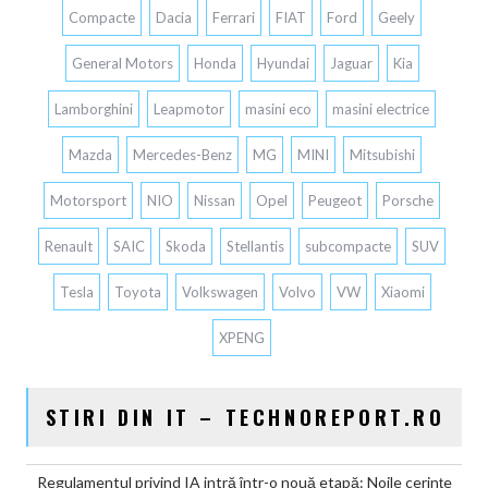
Compacte
Dacia
Ferrari
FIAT
Ford
Geely
General Motors
Honda
Hyundai
Jaguar
Kia
Lamborghini
Leapmotor
masini eco
masini electrice
Mazda
Mercedes-Benz
MG
MINI
Mitsubishi
Motorsport
NIO
Nissan
Opel
Peugeot
Porsche
Renault
SAIC
Skoda
Stellantis
subcompacte
SUV
Tesla
Toyota
Volkswagen
Volvo
VW
Xiaomi
XPENG
STIRI DIN IT – TECHNOREPORT.RO
Regulamentul privind IA intră într-o nouă etapă: Noile cerințe