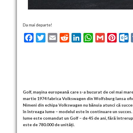
Da mai departe!
F
T
E
R
Li
W
G
Pi
ac
w
m
e
n
h
m
nt
u
e
itt
ai
d
ke
at
ai
er
l
b
er
l
di
dI
s
l
es
o
t
n
A
t
k
o
p
k
p
Golf, mașina europeană care s-a bucurat de cel mai mare
martie 1974 fabrica Volkswagen din Wolfsburg lansa ofic
Nimeni din echipa Volkswagen nu bănuia atunci că succes
în întreaga lume – modelul este în continuare un succes. 
lume este comandat un Golf – de 45 de ani, fără întrerup
este de 780.000 de unități.