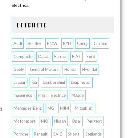
electrică
ETICHETE
Audi
Bentley
BMW
BYD
Chery
Citroen
Compacte
Dacia
Ferrari
FIAT
Ford
Geely
General Motors
Honda
Hyundai
Jaguar
Kia
Lamborghini
Leapmotor
masini eco
masini electrice
Mazda
Mercedes-Benz
MG
MINI
Mitsubishi
i
Motorsport
NIO
Nissan
Opel
Peugeot
Porsche
Renault
SAIC
Skoda
Stellantis