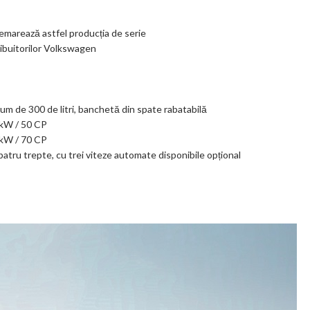
demarează astfel producția de serie
ribuitorilor Volkswagen
um de 300 de litri, banchetă din spate rabatabilă
7 kW / 50 CP
1 kW / 70 CP
patru trepte, cu trei viteze automate disponibile opțional