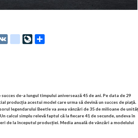
O
V
g
Li
P
t
K
o
ve
ar
o
o
Jo
ta
o
gl
ur
je
.
e_
n
az
co
b
al
ă
m
o
 succes de-a lungul timpului aniversează 45 de ani. Pe data de 29
ial producția acestui model care urma să devină un succes de piață.
o
orul legendarului Beetle va avea vânzări de 35 de milioane de unităț
k
Un calcul simplu relevă faptul că la fiecare 41 de secunde, undeva în
eri de la începutul producției. Media anuală de vânzări a modelului
m
ar