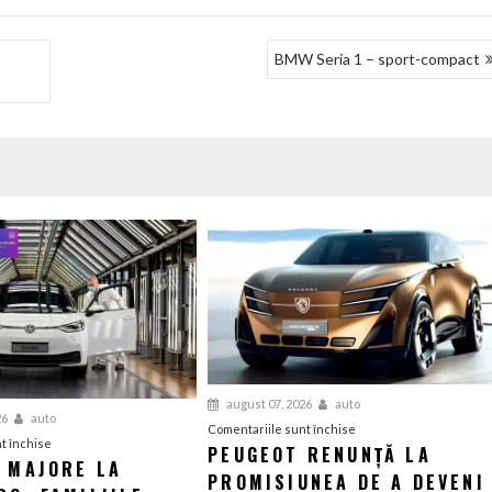
BMW Seria 1 – sport-compact
august 07, 2026
auto
26
auto
pentru
Comentariile sunt închise
pentru
t închise
PEUGEOT RENUNȚĂ LA
Peugeot
I MAJORE LA
Tensiuni
PROMISIUNEA DE A DEVENI
renunță
majore