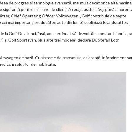
eea de progres și tehnologie avansată, mai mult decât orice altă mașină
ks
e siguranță pentru milioane de clienți. A reușit astfel să-și pună amprent
tätter, Chief Operating Officer Volkswagen. „Golf contribuie de șapte
re cei mai importanți producători auto din lume”, subliniază Brandstätter.
le la Golf. De atunci, însă, am continuat să dezvoltăm constant fabrica, i
2
E
) și Golf Sportsvan, plus alte trei modele”, declară Dr. Stefan Loth,
lkswagen de bază. Cu sisteme de transmisie, asistență, infotainment sa
ltării soluțiilor de mobilitate.