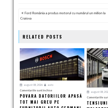
NAVIGARE
​Ford România a produs motorul cu numărul un milion la
Craiova
ÎN
ARTICOLE
RELATED POSTS
august 08, 2026
auto
pentru
Comentariile sunt închise
august 08, 20
POVARA DATORIILOR APASĂ
Povara
Comentariile sun
TOT MAI GREU PE
datoriilor
TENSIUN
apasă