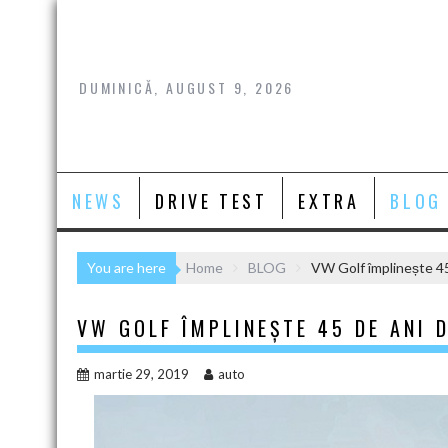
Skip
to
content
DUMINICĂ, AUGUST 9, 2026
NEWS
DRIVE TEST
EXTRA
BLOG
You are here
Home
BLOG
VW Golf împlinește 45
VW GOLF ÎMPLINEȘTE 45 DE ANI D
martie 29, 2019
auto