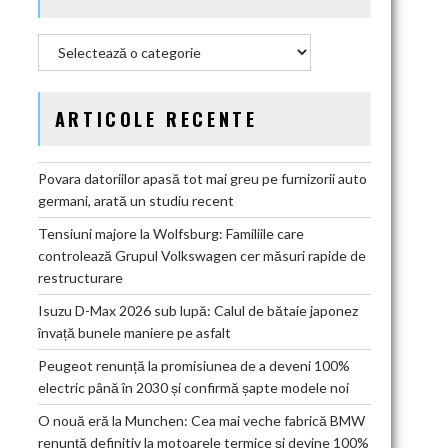
Categorii
ARTICOLE RECENTE
Povara datoriilor apasă tot mai greu pe furnizorii auto
germani, arată un studiu recent
Tensiuni majore la Wolfsburg: Familiile care
controlează Grupul Volkswagen cer măsuri rapide de
restructurare
Isuzu D-Max 2026 sub lupă: Calul de bătaie japonez
învață bunele maniere pe asfalt
Peugeot renunță la promisiunea de a deveni 100%
electric până în 2030 și confirmă șapte modele noi
O nouă eră la Munchen: Cea mai veche fabrică BMW
renunță definitiv la motoarele termice și devine 100%