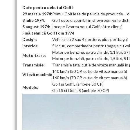
Date pentru debutul Golf I:
29 martie 1974:
Primul Golf iese de pe linia de producție – 
8 iulie 1974:
Golf este disponibil în showroom-urile dist
5 august 1974:
Începe livrarea noului Golf către clienți
Fișă tehnică Golf I din 1974
Design:
Vehicul cu 2 sau 4 portiere, plus portbagaj
Interior:
5 locuri, compartiment pentru bagaje cu vol
Motor pe benzină, patru cilindri, 1,1 litri, 3
Motorizare:
Motor pe benzină, patru cilindri, 1,5 litri, 5
Transmisie:
Transmisie față, cutie de viteze manuală în 
140 km/h (50 CP, cutie de viteze manuală)
Viteză maximă:
160 km/h (70 CP, cutie de viteze manuală)
Golf și Golf L (ambele 50 CP)
Modele:
Golf S și Golf LS (ambele 70 CP)