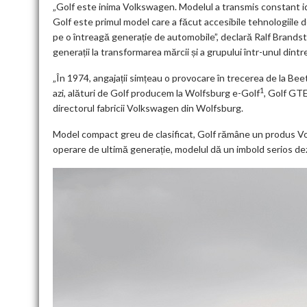
„Golf este inima Volkswagen. Modelul a transmis constant id
Golf este primul model care a făcut accesibile tehnologiile d
pe o întreagă generație de automobile”, declară Ralf Brands
generații la transformarea mărcii și a grupului într-unul dint
„În 1974, angajații simțeau o provocare în trecerea de la Beet
1
azi, alături de Golf producem la Wolfsburg e-Golf
, Golf GT
directorul fabricii Volkswagen din Wolfsburg.
Model compact greu de clasificat, Golf rămâne un produs Vo
operare de ultimă generație, modelul dă un imbold serios dezvo