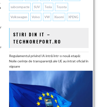
.
subcompacte
SUV
Tesla
Toyota
a
Volkswagen
Volvo
VW
Xiaomi
XPENG
ar
STIRI DIN IT –
TECHNOREPORT.RO
u
Regulamentul privind IA intră într-o nouă etapă:
Noile cerințe de transparență ale UE au intrat oficial în
vigoare