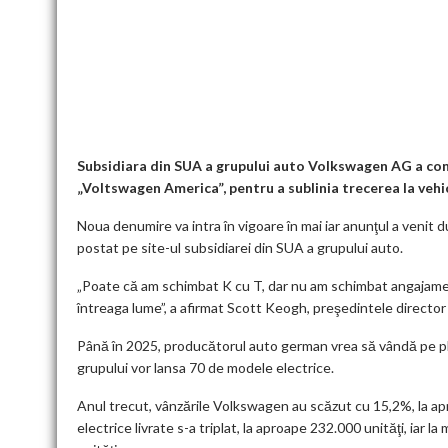
ac
w
m
e
n
h
m
nt
u
e
itt
ai
d
ke
at
ai
er
l
b
er
l
di
dI
s
l
es
o
t
n
A
t
k
o
p
k
p
Subsidiara din SUA a grupului auto Volkswagen AG a conf
„Voltswagen America”, pentru a sublinia trecerea la vehi
Noua denumire va intra în vigoare în mai iar anunţul a venit 
postat pe site-ul subsidiarei din SUA a grupului auto.
„Poate că am schimbat K cu T, dar nu am schimbat angajamen
întreaga lume”, a afirmat Scott Keogh, preşedintele directo
Până în 2025, producătorul auto german vrea să vândă pe plan
grupului vor lansa 70 de modele electrice.
Anul trecut, vânzările Volkswagen au scăzut cu 15,2%, la ap
electrice livrate s-a triplat, la aproape 232.000 unităţi, iar