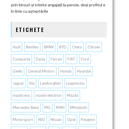
prin birouri și trimite angajații la pensie, deși profitul e
în linie cu așteptările
ETICHETE
Audi
Bentley
BMW
BYD
Chery
Citroen
Compacte
Dacia
Ferrari
FIAT
Ford
Geely
General Motors
Honda
Hyundai
Jaguar
Kia
Lamborghini
Leapmotor
masini eco
masini electrice
Mazda
Mercedes-Benz
MG
MINI
Mitsubishi
Motorsport
NIO
Nissan
Opel
Peugeot