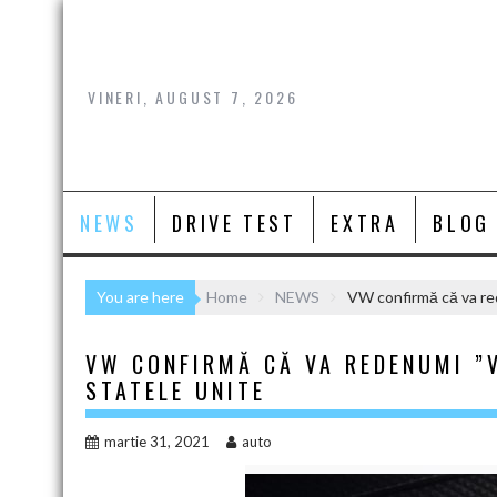
Skip
to
content
VINERI, AUGUST 7, 2026
NEWS
DRIVE TEST
EXTRA
BLOG
You are here
Home
NEWS
VW confirmă că va red
VW CONFIRMĂ CĂ VA REDENUMI ”
STATELE UNITE
martie 31, 2021
auto