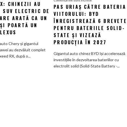
Comentariile sunt închise
X: CHINEZII AU
Luxeed
PAS URIAȘ CĂTRE BATERIA
Pas
 SUV ELECTRIC DE
RX:
VIITORULUI: BYD
uriaș
Chinezii
CARE ARATĂ CA UN
către
ÎNREGISTREAZĂ 6 BREVETE
au
 ȘI POARTĂ UN
bateria
PENTRU BATERIILE SOLID-
creat
 LEXUS
viitorului:
STATE ȘI VIZEAZĂ
un
BYD
SUV
PRODUCȚIA ÎN 2027
auto Chery și gigantul
înregistrează
electric
awei au dezvăluit complet
6
Gigantul auto chinez BYD își accelerează
de
xeed RX, după o...
brevete
investițiile în dezvoltarea bateriilor cu
585
pentru
electrolit solid (Solid-State Battery -...
CP
bateriile
care
solid-
arată
state
ca
și
un
vizează
Ferrari
producția
și
în
poartă
2027
un
nume