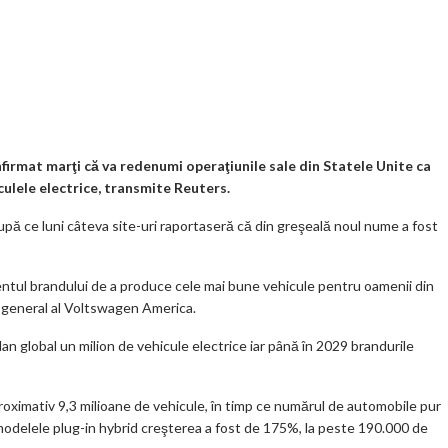
t
K
o
ve
ar
o
o
Jo
ta
o
gl
ur
je
.
e_
n
az
co
b
al
ă
m
o
irmat marţi că va redenumi operaţiunile sale din Statele Unite ca
culele electrice, transmite Reuters.
o
după ce luni câteva site-uri raportaseră că din greşeală noul nume a fost
k
m
tul brandului de a produce cele mai bune vehicule pentru oamenii din
ar
r general al Voltswagen America.
ks
 global un milion de vehicule electrice iar până în 2029 brandurile
roximativ 9,3 milioane de vehicule, în timp ce numărul de automobile pur
 la modelele plug-in hybrid creşterea a fost de 175%, la peste 190.000 de