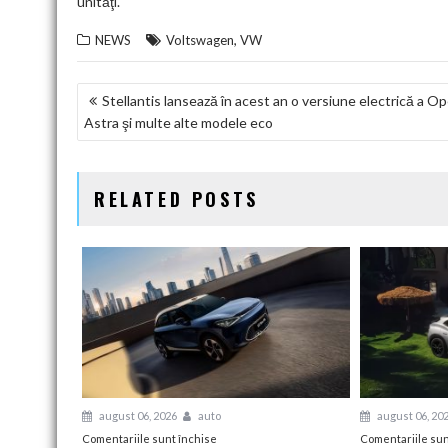
unităţi.
,
NEWS
Voltswagen
VW
NAVIGARE
Stellantis lansează în acest an o versiune electrică a Op
Astra şi multe alte modele eco
ÎN
ARTICOLE
RELATED POSTS
august 06, 2026
auto
august 06, 20
pentru
Comentariile sunt închise
Comentariile sun