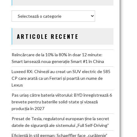
Categorii
ARTICOLE RECENTE
Reîncărcare de la 10% la 80% în doar 12 minute:
Smart lansează noua generație Smart #1 în China
Luxeed RX: Chinezii au creat un SUV electric de 585
CP care arată ca un Ferrari și poartă un nume de
Lexus
Pas uriaș către bateria viitorului: BYD înregistrează 6
brevete pentru bateriile solid-state și vizează
producția în 2027
Presat de Tesla, regulatorul european ține la secret
datele de siguranță ale sistemului „Full Self-Driving”
Eficiență în stil german: Schaeffler face „curățenie”