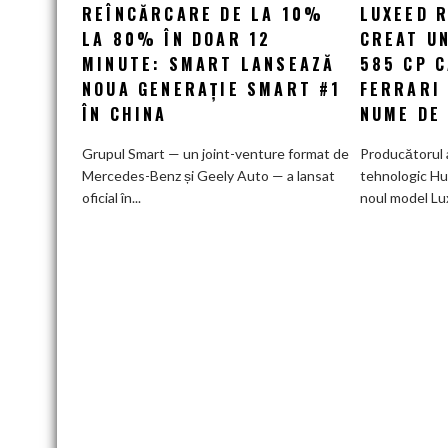
REÎNCĂRCARE DE LA 10%
LUXEED R
Reîncărcare
LA 80% ÎN DOAR 12
de
CREAT UN
la
MINUTE: SMART LANSEAZĂ
585 CP 
10%
NOUA GENERAȚIE SMART #1
FERRARI
la
ÎN CHINA
NUME DE
80%
în
Grupul Smart — un joint-venture format de
Producătorul 
doar
Mercedes-Benz și Geely Auto — a lansat
tehnologic Hu
12
oficial în...
noul model Lu
minute:
Smart
lansează
noua
generație
Smart
#1
în
China