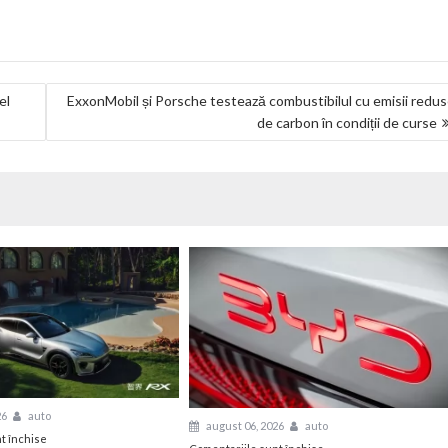
el
ExxonMobil și Porsche testează combustibilul cu emisii redu
de carbon în condiții de curse
26
auto
august 06, 2026
auto
pentru
t închise
pentru