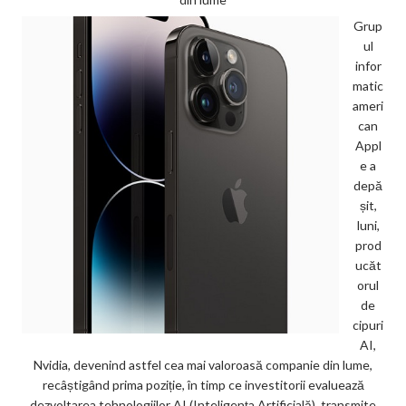
Grup
ul
infor
matic
ameri
can
Appl
e a
depă
șit,
luni,
prod
ucăt
orul
de
cipuri
AI,
Nvidia, devenind astfel cea mai valoroasă companie din lume,
recâștigând prima poziție, în timp ce investitorii evaluează
dezvoltarea tehnologiilor AI (Inteligența Artificială), transmite