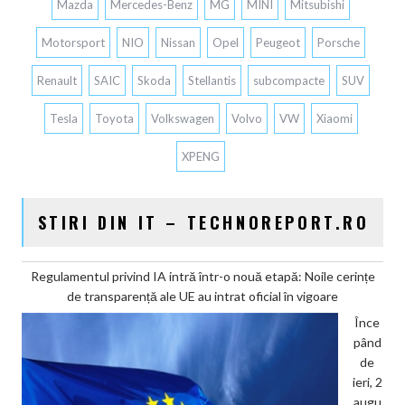
Mazda
Mercedes-Benz
MG
MINI
Mitsubishi
Motorsport
NIO
Nissan
Opel
Peugeot
Porsche
Renault
SAIC
Skoda
Stellantis
subcompacte
SUV
Tesla
Toyota
Volkswagen
Volvo
VW
Xiaomi
XPENG
STIRI DIN IT – TECHNOREPORT.RO
Regulamentul privind IA intră într-o nouă etapă: Noile cerințe
de transparență ale UE au intrat oficial în vigoare
Înce
pând
de
ieri, 2
augu