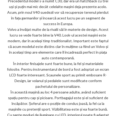
Precedentul model s-a numit C30, dar era un hatchback cu trei
ks
uși și puțin mai mic decât celelalte mașini deja prezente acolo.
Acum, prin noul V40 suedezii vor să recupereze terenul pierdut
în fața germanilor și încearcă acest lucru pe un segment de
success în Europa.
Volvo a învățat multe de la rivalii săi în materie de design. Acest
lucru se vede foarte bine la V40. Look-ul acestei mașini este
modern, dar în același timp traditionalist. Important este faptul
că acum modelul este distins clar în mulțime ca fiind un Volvo și
în același timp are elemente care îl încadrează perfect în piața
auto contemporană.
În interior finisajele sunt foarte bune, la fel și materialele
folosite. Pentru instrumentarul de bord a fost adoptat un ecran
LCD foarte interesant. Scaunele sport au primit embosare R-
Design, iar volanul și pedalele sunt modificate conform
pachetului de personalizare.
În această mașină au loc 4 persoane adulte, având suficient
spațiu pentru cap și picioare. Portbagajul este și el suficient de
încăpător. Șoferul are o poziție de condus joasă, la fel ca la
mașinile cu pretenții sport. Vizibilitatea este și ea foarte bună.
Cu șapte moduri de iluminare cu LED, interiorul poate fi adaptat