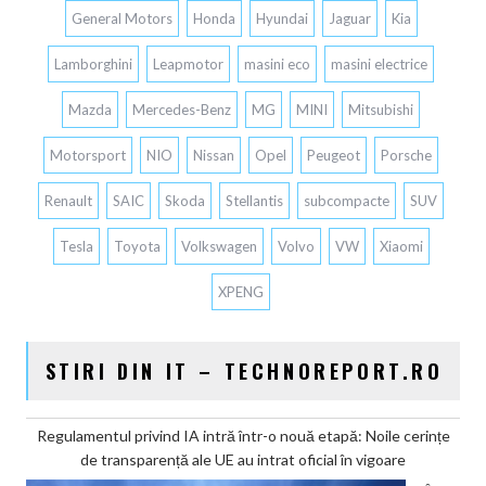
General Motors
Honda
Hyundai
Jaguar
Kia
Lamborghini
Leapmotor
masini eco
masini electrice
Mazda
Mercedes-Benz
MG
MINI
Mitsubishi
Motorsport
NIO
Nissan
Opel
Peugeot
Porsche
Renault
SAIC
Skoda
Stellantis
subcompacte
SUV
Tesla
Toyota
Volkswagen
Volvo
VW
Xiaomi
XPENG
STIRI DIN IT – TECHNOREPORT.RO
Regulamentul privind IA intră într-o nouă etapă: Noile cerințe
de transparență ale UE au intrat oficial în vigoare