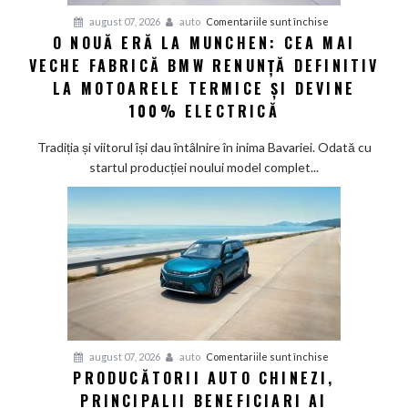
șapte
pentru
august 07, 2026
auto
Comentariile sunt închise
modele
O NOUĂ ERĂ LA MUNCHEN: CEA MAI
O
noi
VECHE FABRICĂ BMW RENUNȚĂ DEFINITIV
nouă
eră
LA MOTOARELE TERMICE ȘI DEVINE
la
100% ELECTRICĂ
Munchen:
Cea
Tradiția și viitorul își dau întâlnire în inima Bavariei. Odată cu
mai
startul producției noului model complet...
veche
fabrică
BMW
renunță
definitiv
la
motoarele
termice
și
pentru
august 07, 2026
auto
Comentariile sunt închise
devine
PRODUCĂTORII AUTO CHINEZI,
Producătorii
100%
PRINCIPALII BENEFICIARI AI
auto
electrică