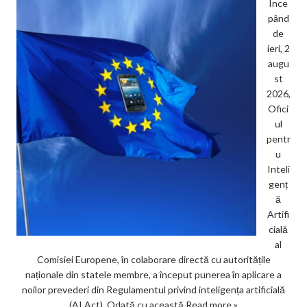
Înce
pând
de
ieri, 2
augu
st
2026,
Ofici
ul
pentr
u
Inteli
genț
ă
Artifi
cială
al
Comisiei Europene, în colaborare directă cu autoritățile
naționale din statele membre, a început punerea în aplicare a
noilor prevederi din Regulamentul privind inteligența artificială
(AI Act). Odată cu această
Read more »