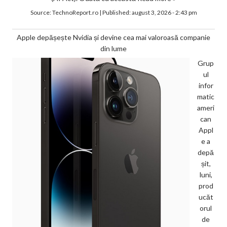
Source:
TechnoReport.ro
|
Published:
august 3, 2026 - 2:43 pm
Apple depășește Nvidia și devine cea mai valoroasă companie
din lume
Grup
ul
infor
matic
ameri
can
Appl
e a
depă
șit,
luni,
prod
ucăt
orul
de