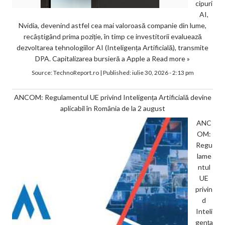
cipuri
AI,
Nvidia, devenind astfel cea mai valoroasă companie din lume,
recâștigând prima poziție, în timp ce investitorii evaluează
dezvoltarea tehnologiilor AI (Inteligența Artificială), transmite
DPA. Capitalizarea bursieră a Apple a
Read more »
Source:
TechnoReport.ro
|
Published:
iulie 30, 2026 - 2:13 pm
ANCOM: Regulamentul UE privind Inteligența Artificială devine
aplicabil în România de la 2 august
ANC
OM:
Regu
lame
ntul
UE
privin
d
Inteli
gența