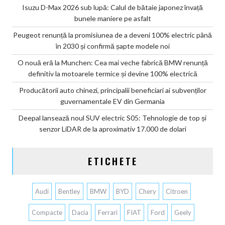
Isuzu D-Max 2026 sub lupă: Calul de bătaie japonez învață
bunele maniere pe asfalt
Peugeot renunță la promisiunea de a deveni 100% electric până
în 2030 și confirmă șapte modele noi
O nouă eră la Munchen: Cea mai veche fabrică BMW renunță
definitiv la motoarele termice și devine 100% electrică
Producătorii auto chinezi, principalii beneficiari ai subvenților
guvernamentale EV din Germania
Deepal lansează noul SUV electric S05: Tehnologie de top și
senzor LiDAR de la aproximativ 17.000 de dolari
ETICHETE
Audi
Bentley
BMW
BYD
Chery
Citroen
Compacte
Dacia
Ferrari
FIAT
Ford
Geely