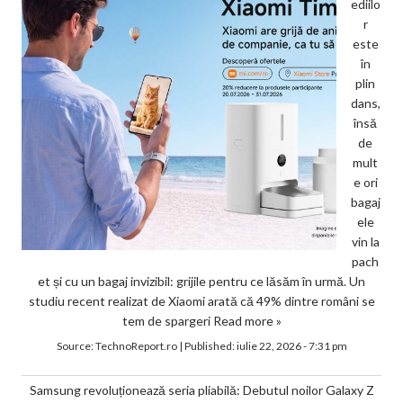
ediilo
r
este
în
plin
dans,
însă
de
mult
e ori
bagaj
ele
vin la
pach
et și cu un bagaj invizibil: grijile pentru ce lăsăm în urmă. Un
studiu recent realizat de Xiaomi arată că 49% dintre români se
tem de spargeri
Read more »
Source:
TechnoReport.ro
|
Published:
iulie 22, 2026 - 7:31 pm
Samsung revoluționează seria pliabilă: Debutul noilor Galaxy Z