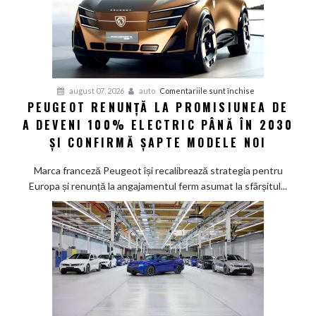
pentru
august 07, 2026
auto
Comentariile sunt închise
PEUGEOT RENUNȚĂ LA PROMISIUNEA DE
Peugeot
A DEVENI 100% ELECTRIC PÂNĂ ÎN 2030
renunță
la
ȘI CONFIRMĂ ȘAPTE MODELE NOI
promisiunea
de
Marca franceză Peugeot își recalibrează strategia pentru
a
Europa și renunță la angajamentul ferm asumat la sfârșitul...
deveni
100%
electric
până
în
2030
și
confirmă