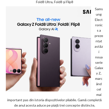
Fold8 Ultra, Fold8 și Flip8
Sams
ung
Elect
ronic
s a
preze
ntat
astăz
i
noua
serie
Galax
y Z,
marc
ând
cel
mai
important pas din istoria dispozitivelor pliabile. Gamă completă
de anul acesta aduce pe piață trei concepte distincte,