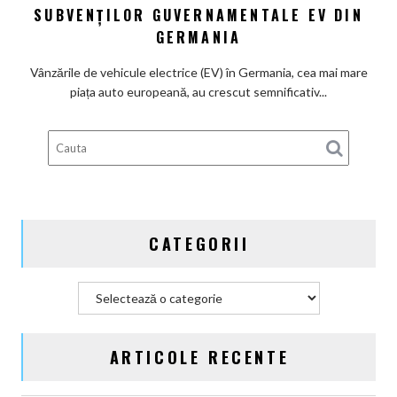
chinezi,
SUBVENȚILOR GUVERNAMENTALE EV DIN
principalii
GERMANIA
beneficiari
ai
Vânzările de vehicule electrice (EV) în Germania, cea mai mare
subvenților
piața auto europeană, au crescut semnificativ...
guvernamentale
EV
din
Germania
CATEGORII
Categorii
ARTICOLE RECENTE