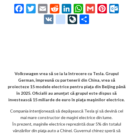
F
T
E
R
Li
W
G
Pi
O
ac
w
m
e
n
h
m
nt
ut
V
g
Li
P
e
itt
ai
d
ke
at
ai
er
lo
K
o
ve
ar
b
er
l
di
dI
s
l
es
o
o
Jo
ta
o
t
n
A
t
k.
gl
ur
je
o
p
co
e_
n
az
k
p
m
b
al
ă
o
Volkswagen vrea să se ia la întrecere cu Tesla. Grupul
German, împreună cu partenerii din China, vrea să
o
proiecteze 15 modele electrice pentru piaţa din Beijing până
k
în 2025. Oficialii au anunțat că grupul este dispus să
investească 15 miliarde de euro în piaţa maşinilor electrice.
m
Compania intenţionează să depăşească Tesla şi să devină cel
ar
mai mare constructor de maşini electrice din lume.
ks
În prezent, maşinile electrice reprezintă doar 5% din totalul
vânzărilor din piaţa auto a Chinei. Guvernul chinez speră să