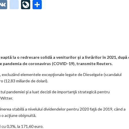
O
V
g
Li
P
t
K
o
ve
ar
o
o
Jo
ta
o
gl
ur
je
.
e_
n
az
co
b
al
ă
m
o
ptă la o redresare solidă a veniturilor şi a livrărilor în 2021, după 
 de pandemia de coronavirus (COVID-19), transmite Reuters.
o
l, excluzând elementele excepţionale legate de Dieselgate (scandalul
k
o (12,83 miliarde de dolari).
m
ul pandemiei şi a luat decizii de importanţă strategică pentru
ar
 Witter.
ks
nerea stabilă a nivelului dividendelor pentru 2020 faţă de 2019, când a
u o acţiune obişnuită.
i cu 0,3%, la 171,60 euro.