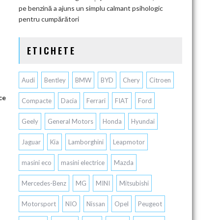
pe benzină a ajuns un simplu calmant psihologic
pentru cumpărători
ETICHETE
Audi
Bentley
BMW
BYD
Chery
Citroen
ce
Compacte
Dacia
Ferrari
FIAT
Ford
Geely
General Motors
Honda
Hyundai
Jaguar
Kia
Lamborghini
Leapmotor
masini eco
masini electrice
Mazda
Mercedes-Benz
MG
MINI
Mitsubishi
Motorsport
NIO
Nissan
Opel
Peugeot