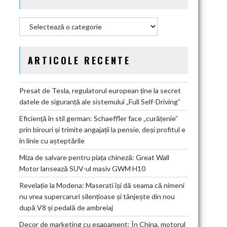
Categorii
ARTICOLE RECENTE
Presat de Tesla, regulatorul european ține la secret
datele de siguranță ale sistemului „Full Self-Driving”
Eficiență în stil german: Schaeffler face „curățenie”
prin birouri și trimite angajații la pensie, deși profitul e
în linie cu așteptările
Miza de salvare pentru piața chineză: Great Wall
Motor lansează SUV-ul masiv GWM H10
Revelație la Modena: Maserati își dă seama că nimeni
nu vrea supercaruri silențioase și tânjește din nou
după V8 și pedală de ambreiaj
Decor de marketing cu eșapament: În China, motorul