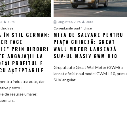
26
auto
august 06, 2026
auto
pentru
pentru
t închise
Comentariile sunt închise
Ă ÎN STIL GERMAN:
MIZA DE SALVARE PENTRU
Eficiență
Miza
LER FACE
în
PIAȚA CHINEZĂ: GREAT
de
stil
salvare
IE” PRIN BIROURI
WALL MOTOR LANSEAZĂ
german:
pentru
TE ANGAJAȚII LA
SUV-UL MASIV GWM H10
Schaeffler
piața
DEȘI PROFITUL E
face
chineză:
Grupul auto Great Wall Motor (GWM) a
 CU AȘTEPTĂRILE
„curățenie”
Great
lansat oficial noul model GWM H10, primu
prin
Wall
SUV angulat...
pentru industria auto, dar
birouri
Motor
ative pentru
și
lansează
le de resurse umane!
trimite
SUV-
german...
angajații
ul
la
masiv
pensie,
GWM
deși
H10