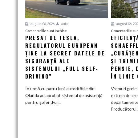
august 06, 2026
auto
august 06, 20
pentru
Comentariile sunt închise
Comentariile sun
PRESAT DE TESLA,
EFICIENȚ
Presat
REGULATORUL EUROPEAN
de
SCHAEFF
Tesla,
ȚINE LA SECRET DATELE DE
„CURĂȚEN
regulatorul
SIGURANȚĂ ALE
ȘI TRIMI
european
SISTEMULUI „FULL SELF-
PENSIE, 
ține
DRIVING”
ÎN LINIE
la
secret
În urmă cu patru luni, autoritățile din
Vremuri grele 
datele
Olanda au aprobat sistemul de asistență
extrem de cre
de
pentru șofer „Full...
departamente
siguranță
Producătorul 
ale
sistemului
„Full
Self-