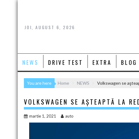
Skip
to
content
JOI, AUGUST 6, 2026
NEWS
DRIVE TEST
EXTRA
BLOG
You are here
Home
NEWS
Volkswagen se aşteapt
VOLKSWAGEN SE AŞTEAPTĂ LA RE
martie 1, 2021
auto