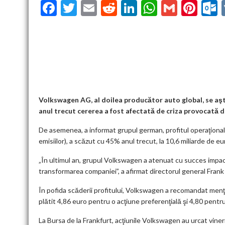
F
T
E
R
Li
W
G
Pi
ac
w
m
e
n
h
m
nt
u
e
itt
ai
d
ke
at
ai
er
l
b
er
l
di
dI
s
l
es
o
t
n
A
t
k
o
p
k
p
Volkswagen AG, al doilea producător auto global, se aştea
anul trecut cererea a fost afectată de criza provocată
De asemenea, a informat grupul german, profitul operaţiona
emisiilor), a scăzut cu 45% anul trecut, la 10,6 miliarde de eur
„În ultimul an, grupul Volkswagen a atenuat cu succes impact
transformarea companiei”, a afirmat directorul general Frank
În pofida scăderii profitului, Volkswagen a recomandat menţi
plătit 4,86 euro pentru o acţiune preferenţială şi 4,80 pentr
La Bursa de la Frankfurt, acţiunile Volkswagen au urcat viner