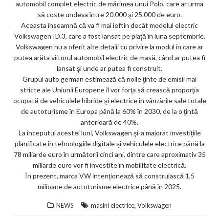
automobil complet electric de mărimea unui Polo, care ar urma
ks
să coste undeva între 20.000 şi 25.000 de euro.
Aceasta înseamnă că va fi mai ieftin decât modelul electric
Volkswagen ID.3, care a fost lansat pe piaţă în luna septembrie.
Volkswagen nu a oferit alte detalii cu privire la modul în care ar
putea arăta viitorul automobil electric de masă, când ar putea fi
lansat şi unde ar putea fi construit.
Grupul auto german estimează că noile ţinte de emisii mai
stricte ale Uniunii Europene îl vor forţa să crească proporţia
ocupată de vehiculele hibride şi electrice în vânzările sale totale
de autoturisme în Europa până la 60% în 2030, de la o ţintă
anterioară de 40%.
La începutul acestei luni, Volkswagen şi-a majorat investiţiile
planificate în tehnologiile digitale şi vehiculele electrice până la
78 miliarde euro în următorii cinci ani, dintre care aproximativ 35
miliarde euro vor fi investite în mobilitate electrică.
În prezent, marca VW intenţionează să construiască 1,5
milioane de autoturisme electrice până în 2025.
,
NEWS
masini electrice
Volkswagen