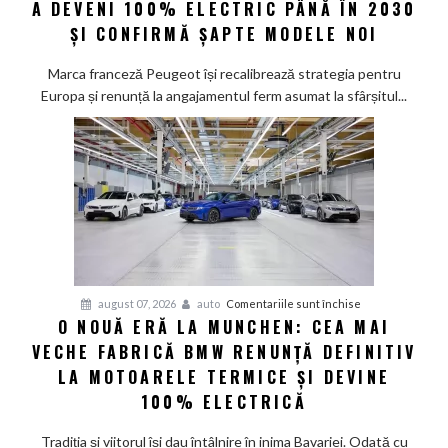
A DEVENI 100% ELECTRIC PÂNĂ ÎN 2030
renunță
la
ȘI CONFIRMĂ ȘAPTE MODELE NOI
promisiunea
de
Marca franceză Peugeot își recalibrează strategia pentru
a
Europa și renunță la angajamentul ferm asumat la sfârșitul...
deveni
100%
electric
până
în
2030
și
confirmă
șapte
pentru
august 07, 2026
auto
Comentariile sunt închise
modele
O NOUĂ ERĂ LA MUNCHEN: CEA MAI
O
noi
VECHE FABRICĂ BMW RENUNȚĂ DEFINITIV
nouă
eră
LA MOTOARELE TERMICE ȘI DEVINE
la
100% ELECTRICĂ
Munchen:
Cea
Tradiția și viitorul își dau întâlnire în inima Bavariei. Odată cu