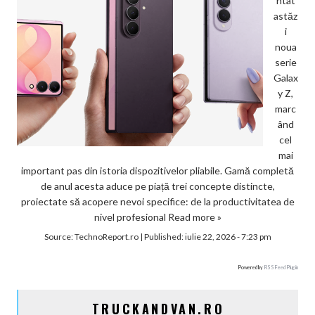
ntat
astăz
i
noua
serie
Galax
y Z,
marc
ând
cel
mai
important pas din istoria dispozitivelor pliabile. Gamă completă
de anul acesta aduce pe piață trei concepte distincte,
proiectate să acopere nevoi specifice: de la productivitatea de
nivel profesional
Read more »
Source:
TechnoReport.ro
|
Published:
iulie 22, 2026 - 7:23 pm
Powered by
RSS Feed Plugin
TRUCKANDVAN.RO