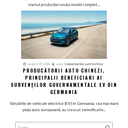
mai
startul producției noului model complet...
veche
fabrică
BMW
renunță
definitiv
la
motoarele
termice
și
pentru
august 07, 2026
auto
Comentariile sunt închise
devine
PRODUCĂTORII AUTO CHINEZI,
Producătorii
100%
PRINCIPALII BENEFICIARI AI
auto
electrică
chinezi,
SUBVENȚILOR GUVERNAMENTALE EV DIN
principalii
GERMANIA
beneficiari
ai
Vânzările de vehicule electrice (EV) în Germania, cea mai mare
subvenților
piața auto europeană, au crescut semnificativ...
guvernamentale
EV
din