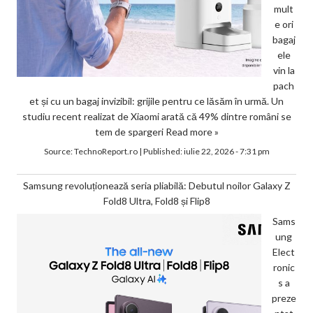
mult
e ori
bagaj
ele
vin la
pach
et și cu un bagaj invizibil: grijile pentru ce lăsăm în urmă. Un
studiu recent realizat de Xiaomi arată că 49% dintre români se
tem de spargeri
Read more »
Source:
TechnoReport.ro
|
Published:
iulie 22, 2026 - 7:31 pm
Samsung revoluționează seria pliabilă: Debutul noilor Galaxy Z
Fold8 Ultra, Fold8 și Flip8
Sams
ung
Elect
ronic
s a
preze