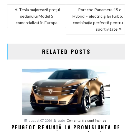
NAVIGARE
Tesla majorează preţul
Porsche Panamera 4S e-
sedanului Model S
Hybrid – electric și BiTurbo,
ÎN
comercializat în Europa
combinația perfectă pentru
ARTICOLE
sportivitate
RELATED POSTS
pentru
august 07, 2026
auto
Comentariile sunt închise
PEUGEOT RENUNȚĂ LA PROMISIUNEA DE
Peugeot