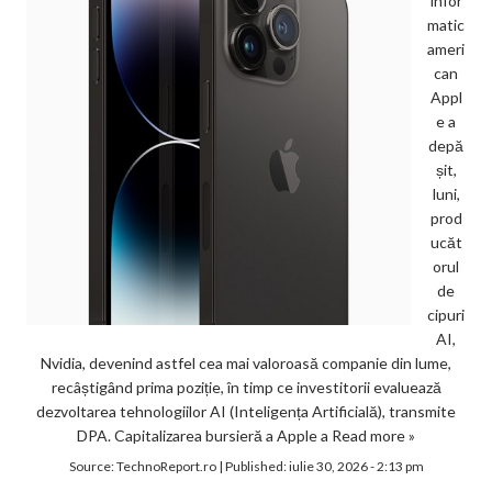
infor
matic
ameri
can
Appl
e a
depă
șit,
luni,
prod
ucăt
orul
de
cipuri
AI,
Nvidia, devenind astfel cea mai valoroasă companie din lume,
recâștigând prima poziție, în timp ce investitorii evaluează
dezvoltarea tehnologiilor AI (Inteligența Artificială), transmite
DPA. Capitalizarea bursieră a Apple a
Read more »
Source:
TechnoReport.ro
|
Published:
iulie 30, 2026 - 2:13 pm