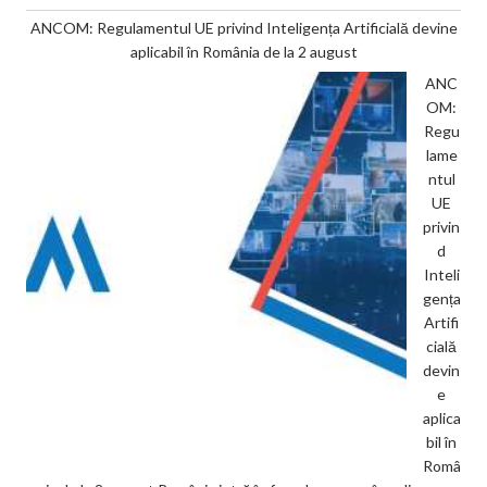
ANCOM: Regulamentul UE privind Inteligența Artificială devine
aplicabil în România de la 2 august
ANC
OM:
Regu
lame
ntul
UE
privin
d
Inteli
gența
Artifi
cială
devin
e
aplica
bil în
Româ