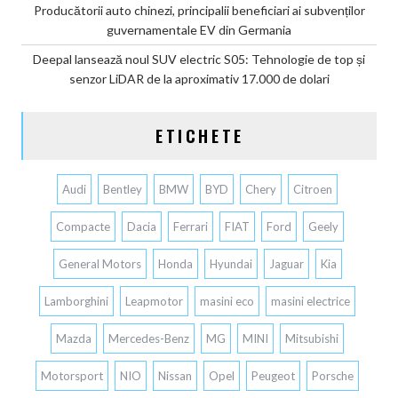
Producătorii auto chinezi, principalii beneficiari ai subvenților
guvernamentale EV din Germania
Deepal lansează noul SUV electric S05: Tehnologie de top și
senzor LiDAR de la aproximativ 17.000 de dolari
ETICHETE
Audi
Bentley
BMW
BYD
Chery
Citroen
Compacte
Dacia
Ferrari
FIAT
Ford
Geely
General Motors
Honda
Hyundai
Jaguar
Kia
Lamborghini
Leapmotor
masini eco
masini electrice
Mazda
Mercedes-Benz
MG
MINI
Mitsubishi
Motorsport
NIO
Nissan
Opel
Peugeot
Porsche