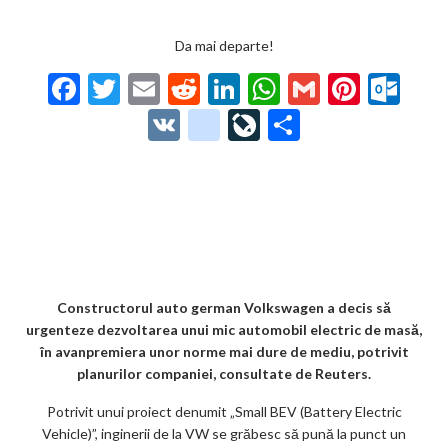
Da mai departe!
F
T
E
R
Li
W
G
Pi
O
ac
w
m
e
n
h
m
nt
ut
V
g
Li
P
e
itt
ai
d
ke
at
ai
er
lo
K
o
ve
ar
b
er
l
di
dI
s
l
es
o
o
Jo
ta
o
t
n
A
t
k.
gl
ur
je
o
p
co
e_
n
az
k
p
m
b
al
ă
o
Constructorul auto german Volkswagen a decis să
urgenteze dezvoltarea unui mic automobil electric de masă,
o
în avanpremiera unor norme mai dure de mediu, potrivit
k
planurilor companiei, consultate de Reuters.
m
Potrivit unui proiect denumit „Small BEV (Battery Electric
Vehicle)”, inginerii de la VW se grăbesc să pună la punct un
ar