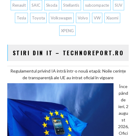
Renault
SAIC
Skoda
Stellantis
subcompacte
SUV
Tesla
Toyota
Volkswagen
Volvo
VW
Xiaomi
XPENG
STIRI DIN IT – TECHNOREPORT.RO
Regulamentul privind IA intră într-o nouă etapă: Noile cerințe
de transparență ale UE au intrat oficial în vigoare
Înce
pând
de
ieri, 2
augu
st
2026,
Ofici