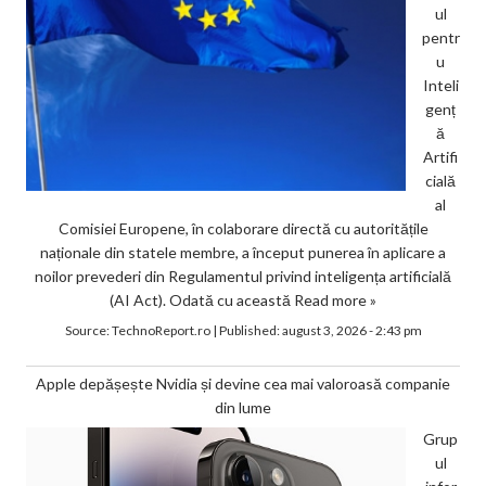
ul
pentr
u
Inteli
genț
ă
Artifi
cială
al
Comisiei Europene, în colaborare directă cu autoritățile
naționale din statele membre, a început punerea în aplicare a
noilor prevederi din Regulamentul privind inteligența artificială
(AI Act). Odată cu această
Read more »
Source:
TechnoReport.ro
|
Published:
august 3, 2026 - 2:43 pm
Apple depășește Nvidia și devine cea mai valoroasă companie
din lume
Grup
ul