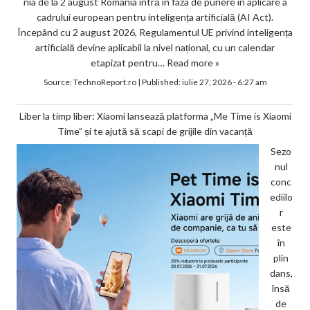
nia de la 2 august România intră în faza de punere în aplicare a
cadrului european pentru inteligența artificială (AI Act).
Începând cu 2 august 2026, Regulamentul UE privind inteligența
artificială devine aplicabil la nivel național, cu un calendar
etapizat pentru…
Read more »
Source:
TechnoReport.ro
|
Published:
iulie 27, 2026 - 6:27 am
Liber la timp liber: Xiaomi lansează platforma „Me Time is Xiaomi
Time” și te ajută să scapi de grijile din vacanță
Sezo
nul
conc
ediilo
r
este
în
plin
dans,
însă
de