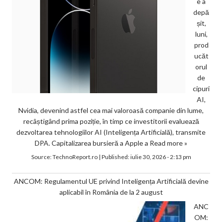
e a
depă
șit,
luni,
prod
ucăt
orul
de
cipuri
AI,
Nvidia, devenind astfel cea mai valoroasă companie din lume,
recâștigând prima poziție, în timp ce investitorii evaluează
dezvoltarea tehnologiilor AI (Inteligența Artificială), transmite
DPA. Capitalizarea bursieră a Apple a
Read more »
Source:
TechnoReport.ro
|
Published:
iulie 30, 2026 - 2:13 pm
ANCOM: Regulamentul UE privind Inteligența Artificială devine
aplicabil în România de la 2 august
ANC
OM: