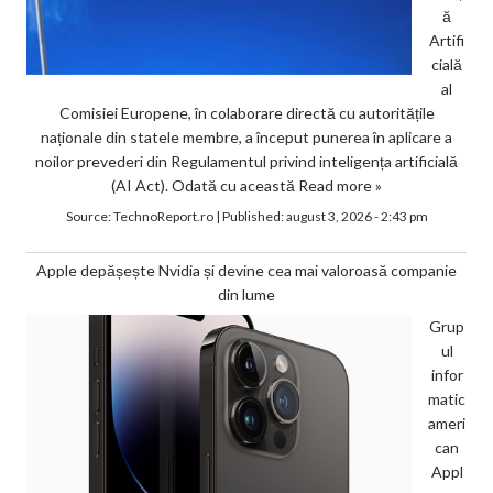
ă
Artifi
cială
al
Comisiei Europene, în colaborare directă cu autoritățile
naționale din statele membre, a început punerea în aplicare a
noilor prevederi din Regulamentul privind inteligența artificială
(AI Act). Odată cu această
Read more »
Source:
TechnoReport.ro
|
Published:
august 3, 2026 - 2:43 pm
Apple depășește Nvidia și devine cea mai valoroasă companie
din lume
Grup
ul
infor
matic
ameri
can
Appl