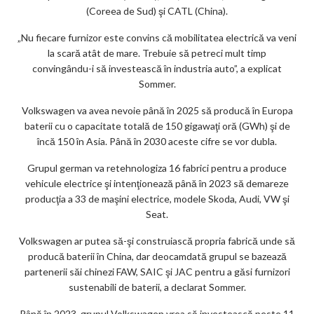
ks
(Coreea de Sud) şi CATL (China).
„Nu fiecare furnizor este convins că mobilitatea electrică va veni
la scară atât de mare. Trebuie să petreci mult timp
convingându-i să investească în industria auto”, a explicat
Sommer.
Volkswagen va avea nevoie până în 2025 să producă în Europa
baterii cu o capacitate totală de 150 gigawaţi oră (GWh) şi de
încă 150 în Asia. Până în 2030 aceste cifre se vor dubla.
Grupul german va retehnologiza 16 fabrici pentru a produce
vehicule electrice şi intenţionează până în 2023 să demareze
producţia a 33 de maşini electrice, modele Skoda, Audi, VW şi
Seat.
Volkswagen ar putea să-şi construiască propria fabrică unde să
producă baterii în China, dar deocamdată grupul se bazează
partenerii săi chinezi FAW, SAIC şi JAC pentru a găsi furnizori
sustenabili de baterii, a declarat Sommer.
Până în 2023, grupul Volkswagen vrea să investească peste 11