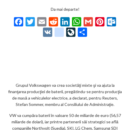
Da mai departe!
F
T
E
R
Li
W
G
Pi
O
ac
w
m
e
n
h
m
nt
ut
V
g
Li
P
e
itt
ai
d
ke
at
ai
er
lo
K
o
ve
ar
b
er
l
di
dI
s
l
es
o
o
Jo
ta
o
t
n
A
t
k.
gl
ur
je
o
p
co
e_
n
az
k
p
m
b
al
ă
o
Grupul Volkswagen va crea societăţi mixte şi va ajuta la
finanţarea producţiei de baterii, pregătindu-se pentru producţia
o
de masă a vehiculelor electrice, a declarat, pentru Reuters,
k
Stefan Sommer, membru al Consiliului de Administraţie.
m
VW va cumpăra baterii în valoare 50 de miliarde de euro (56,57
miliarde de dolari), iar printre partenerii săi strategici se află
ar
companiile Northvolt (Suedia), SKI, LG Chem, Samsung SDI