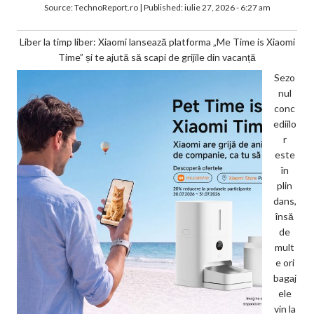
Source:
TechnoReport.ro
|
Published:
iulie 27, 2026 - 6:27 am
Liber la timp liber: Xiaomi lansează platforma „Me Time is Xiaomi
Time” și te ajută să scapi de grijile din vacanță
Sezo
nul
conc
ediilo
r
este
în
plin
dans,
însă
de
mult
e ori
bagaj
ele
vin la