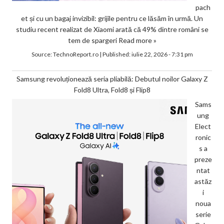
pach
et și cu un bagaj invizibil: grijile pentru ce lăsăm în urmă. Un
studiu recent realizat de Xiaomi arată că 49% dintre români se
tem de spargeri
Read more »
Source:
TechnoReport.ro
|
Published:
iulie 22, 2026 - 7:31 pm
Samsung revoluționează seria pliabilă: Debutul noilor Galaxy Z
Fold8 Ultra, Fold8 și Flip8
Sams
ung
Elect
ronic
s a
preze
ntat
astăz
i
noua
serie