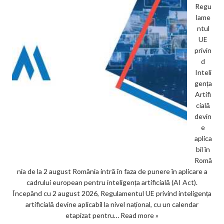
Regu
lame
ntul
UE
privin
d
Inteli
gența
Artifi
cială
devin
e
aplica
bil în
Româ
nia de la 2 august România intră în faza de punere în aplicare a
cadrului european pentru inteligența artificială (AI Act).
Începând cu 2 august 2026, Regulamentul UE privind inteligența
artificială devine aplicabil la nivel național, cu un calendar
etapizat pentru…
Read more »