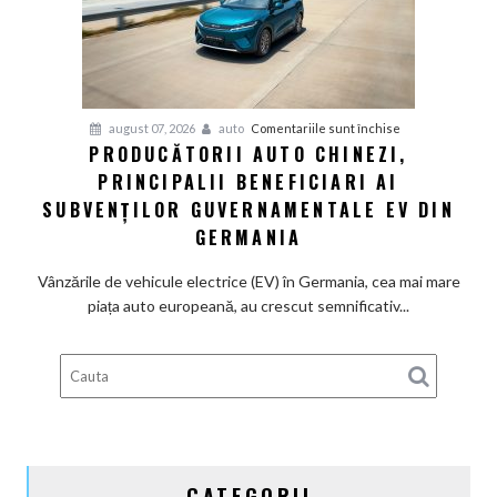
definitiv
la
motoarele
termice
și
pentru
august 07, 2026
auto
Comentariile sunt închise
devine
PRODUCĂTORII AUTO CHINEZI,
Producătorii
100%
PRINCIPALII BENEFICIARI AI
auto
electrică
chinezi,
SUBVENȚILOR GUVERNAMENTALE EV DIN
principalii
GERMANIA
beneficiari
ai
Vânzările de vehicule electrice (EV) în Germania, cea mai mare
subvenților
piața auto europeană, au crescut semnificativ...
guvernamentale
EV
din
Germania
CATEGORII