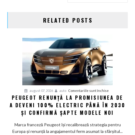
RELATED POSTS
pentru
august 07, 2026
auto
Comentariile sunt închise
PEUGEOT RENUNȚĂ LA PROMISIUNEA DE
Peugeot
A DEVENI 100% ELECTRIC PÂNĂ ÎN 2030
renunță
la
ȘI CONFIRMĂ ȘAPTE MODELE NOI
promisiunea
de
Marca franceză Peugeot își recalibrează strategia pentru
a
Europa și renunță la angajamentul ferm asumat la sfârșitul...