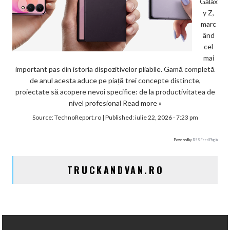
Galax
y Z,
marc
ând
cel
mai
important pas din istoria dispozitivelor pliabile. Gamă completă
de anul acesta aduce pe piață trei concepte distincte,
proiectate să acopere nevoi specifice: de la productivitatea de
nivel profesional
Read more »
Source:
TechnoReport.ro
|
Published:
iulie 22, 2026 - 7:23 pm
Powered by
RSS Feed Plugin
TRUCKANDVAN.RO