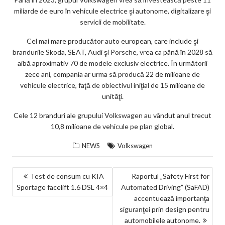
miliarde de euro în vehicule electrice şi autonome, digitalizare şi
servicii de mobilitate.
Cel mai mare producător auto european, care include şi
brandurile Skoda, SEAT, Audi şi Porsche, vrea ca până în 2028 să
aibă aproximativ 70 de modele exclusiv electrice. În următorii
zece ani, compania ar urma să producă 22 de milioane de
vehicule electrice, faţă de obiectivul iniţial de 15 milioane de
unităţi.
Cele 12 branduri ale grupului Volkswagen au vândut anul trecut
10,8 milioane de vehicule pe plan global.
NEWS
Volkswagen
NAVIGARE
Test de consum cu KIA
Raportul „Safety First for
Sportage facelift 1.6 DSL 4×4
Automated Driving” (SaFAD)
ÎN
accentuează importanţa
ARTICOLE
siguranţei prin design pentru
automobilele autonome.