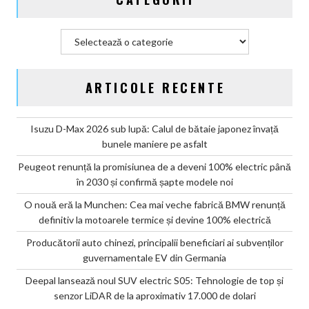
Categorii
ARTICOLE RECENTE
Isuzu D-Max 2026 sub lupă: Calul de bătaie japonez învață
bunele maniere pe asfalt
Peugeot renunță la promisiunea de a deveni 100% electric până
în 2030 și confirmă șapte modele noi
O nouă eră la Munchen: Cea mai veche fabrică BMW renunță
definitiv la motoarele termice și devine 100% electrică
Producătorii auto chinezi, principalii beneficiari ai subvenților
guvernamentale EV din Germania
Deepal lansează noul SUV electric S05: Tehnologie de top și
senzor LiDAR de la aproximativ 17.000 de dolari