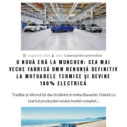
deveni
100%
electric
până
în
2030
și
confirmă
șapte
pentru
august 07, 2026
auto
Comentariile sunt închise
modele
O NOUĂ ERĂ LA MUNCHEN: CEA MAI
O
noi
VECHE FABRICĂ BMW RENUNȚĂ DEFINITIV
nouă
eră
LA MOTOARELE TERMICE ȘI DEVINE
la
100% ELECTRICĂ
Munchen:
Cea
Tradiția și viitorul își dau întâlnire în inima Bavariei. Odată cu
mai
startul producției noului model complet...
veche
fabrică
BMW
renunță