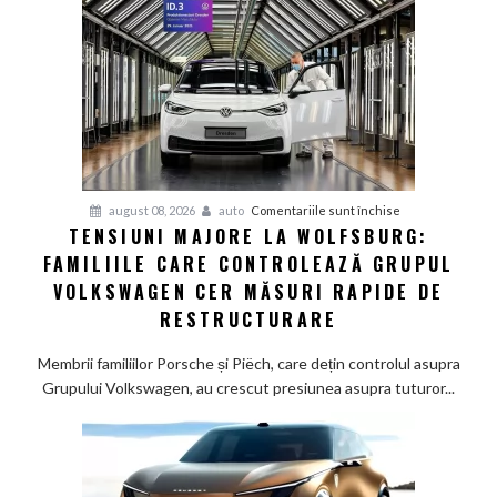
furnizorii
auto
germani,
arată
un
studiu
recent
pentru
august 08, 2026
auto
Comentariile sunt închise
TENSIUNI MAJORE LA WOLFSBURG:
Tensiuni
FAMILIILE CARE CONTROLEAZĂ GRUPUL
majore
la
VOLKSWAGEN CER MĂSURI RAPIDE DE
Wolfsburg:
RESTRUCTURARE
Familiile
care
Membrii familiilor Porsche și Piëch, care dețin controlul asupra
controlează
Grupului Volkswagen, au crescut presiunea asupra tuturor...
Grupul
Volkswagen
cer
măsuri