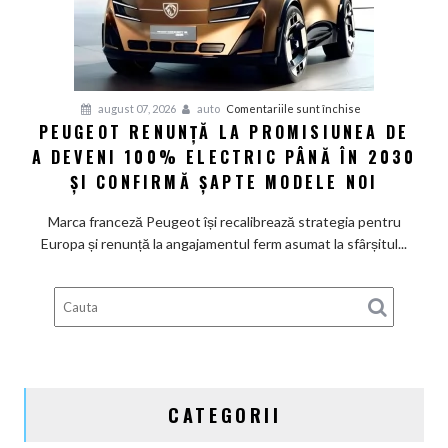
rapide
de
restructurare
pentru
august 07, 2026
auto
Comentariile sunt închise
PEUGEOT RENUNȚĂ LA PROMISIUNEA DE
Peugeot
A DEVENI 100% ELECTRIC PÂNĂ ÎN 2030
renunță
la
ȘI CONFIRMĂ ȘAPTE MODELE NOI
promisiunea
de
Marca franceză Peugeot își recalibrează strategia pentru
a
Europa și renunță la angajamentul ferm asumat la sfârșitul...
deveni
100%
electric
până
în
2030
și
CATEGORII
confirmă
șapte