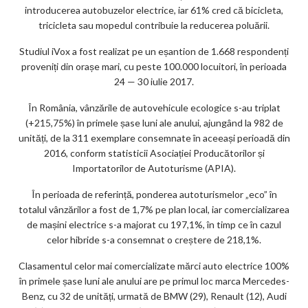
introducerea autobuzelor electrice, iar 61% cred că bicicleta,
tricicleta sau mopedul contribuie la reducerea poluării.
Studiul iVox a fost realizat pe un eșantion de 1.668 respondenți
proveniți din orașe mari, cu peste 100.000 locuitori, în perioada
24 — 30 iulie 2017.
În România, vânzările de autovehicule ecologice s-au triplat
(+215,75%) în primele șase luni ale anului, ajungând la 982 de
unități, de la 311 exemplare consemnate în aceeași perioadă din
2016, conform statisticii Asociației Producătorilor și
Importatorilor de Autoturisme (APIA).
În perioada de referință, ponderea autoturismelor „eco” în
totalul vânzărilor a fost de 1,7% pe plan local, iar comercializarea
de mașini electrice s-a majorat cu 197,1%, în timp ce în cazul
celor hibride s-a consemnat o creștere de 218,1%.
Clasamentul celor mai comercializate mărci auto electrice 100%
în primele șase luni ale anului are pe primul loc marca Mercedes-
Benz, cu 32 de unități, urmată de BMW (29), Renault (12), Audi