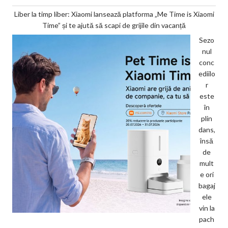
Liber la timp liber: Xiaomi lansează platforma „Me Time is Xiaomi
Time” și te ajută să scapi de grijile din vacanță
Sezo
nul
conc
ediilo
r
este
în
plin
dans,
însă
de
mult
e ori
bagaj
ele
vin la
pach