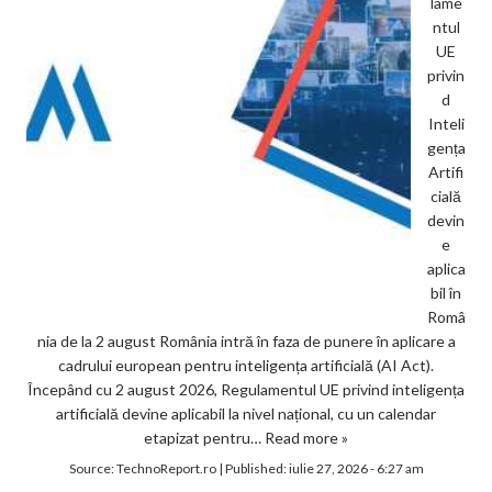
lame
ntul
UE
privin
d
Inteli
gența
Artifi
cială
devin
e
aplica
bil în
Româ
nia de la 2 august România intră în faza de punere în aplicare a
cadrului european pentru inteligența artificială (AI Act).
Începând cu 2 august 2026, Regulamentul UE privind inteligența
artificială devine aplicabil la nivel național, cu un calendar
etapizat pentru…
Read more »
Source:
TechnoReport.ro
|
Published:
iulie 27, 2026 - 6:27 am