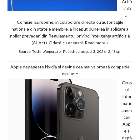
Artifi
cială
al
Comisiei Europene, în colaborare directă cu autoritățile
naționale din statele membre, a început punerea în aplicare a
noilor prevederi din Regulamentul privind inteligența artificială
(AI Act). Odată cu această
Read more »
Source:
TechnoReport.ro
|
Published:
august 3, 2026 - 2:43 pm
Apple depășește Nvidia și devine cea mai valoroasă companie
din lume
Grup
ul
infor
matic
ameri
can
Appl
e a
depă