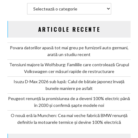
modele
Categorii
noi
ARTICOLE RECENTE
Povara datoriilor apasă tot mai greu pe furnizorii auto germani,
arată un studiu recent
Tensiuni majore la Wolfsburg: Familiile care controlează Grupul
Volkswagen cer măsuri rapide de restructurare
Isuzu D-Max 2026 sub lupă: Calul de bătaie japonez învață
bunele maniere pe asfalt
Peugeot renunță la promisiunea de a deveni 100% electric până
în 2030 și confirmă șapte modele noi
O nouă eră la Munchen: Cea mai veche fabrică BMW renunță
definitiv la motoarele termice și devine 100% electrică