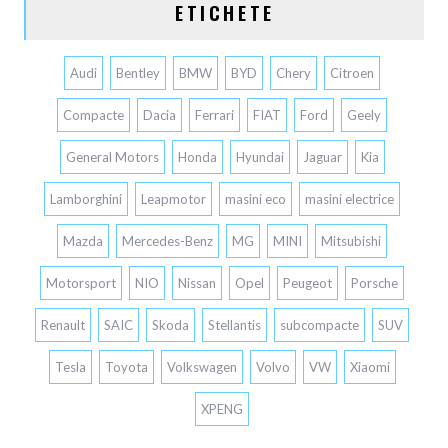
ETICHETE
Audi
Bentley
BMW
BYD
Chery
Citroen
Compacte
Dacia
Ferrari
FIAT
Ford
Geely
General Motors
Honda
Hyundai
Jaguar
Kia
Lamborghini
Leapmotor
masini eco
masini electrice
Mazda
Mercedes-Benz
MG
MINI
Mitsubishi
Motorsport
NIO
Nissan
Opel
Peugeot
Porsche
Renault
SAIC
Skoda
Stellantis
subcompacte
SUV
Tesla
Toyota
Volkswagen
Volvo
VW
Xiaomi
XPENG