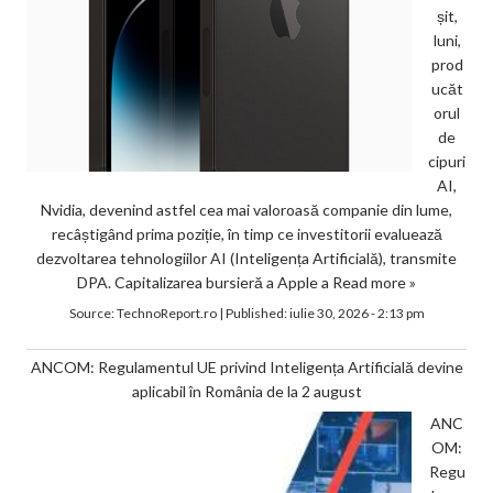
șit,
luni,
prod
ucăt
orul
de
cipuri
AI,
Nvidia, devenind astfel cea mai valoroasă companie din lume,
recâștigând prima poziție, în timp ce investitorii evaluează
dezvoltarea tehnologiilor AI (Inteligența Artificială), transmite
DPA. Capitalizarea bursieră a Apple a
Read more »
Source:
TechnoReport.ro
|
Published:
iulie 30, 2026 - 2:13 pm
ANCOM: Regulamentul UE privind Inteligența Artificială devine
aplicabil în România de la 2 august
ANC
OM:
Regu