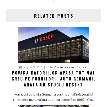
ARTICOLE
RELATED POSTS
pentru
august 08, 2026
auto
Comentariile sunt închise
POVARA DATORIILOR APASĂ TOT MAI
Povara
GREU PE FURNIZORII AUTO GERMANI,
datoriilor
apasă
ARATĂ UN STUDIU RECENT
tot
mai
Furnizorii auto din Germania sunt tot mai îndatorați și
greu
cheltuiesc mult mai mult pentru acoperirea dobânzilor...
pe