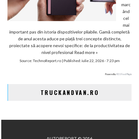
marc
ând
cel
mai
important pas din istoria dispozitivelor pliabile. Gamă completă
de anul acesta aduce pe piață trei concepte distincte,
proiectate să acopere nevoi specifice: de la productivitatea de
nivel profesional
Read more »
Source:
TechnoReport.ro
|
Published:
iulie 22, 2026 - 7:23 pm
Powered by
RSS Feed Plugin
TRUCKANDVAN.RO
AUTOREPORT © 2016