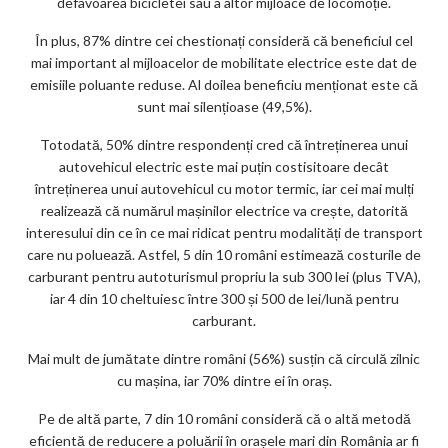
defavoarea bicicletei sau a altor mijloace de locomoție.
În plus, 87% dintre cei chestionați consideră că beneficiul cel
mai important al mijloacelor de mobilitate electrice este dat de
emisiile poluante reduse. Al doilea beneficiu menționat este că
sunt mai silențioase (49,5%).
Totodată, 50% dintre respondenți cred că întreținerea unui
autovehicul electric este mai puțin costisitoare decât
întreținerea unui autovehicul cu motor termic, iar cei mai mulți
realizează că numărul mașinilor electrice va crește, datorită
interesului din ce în ce mai ridicat pentru modalități de transport
care nu poluează. Astfel, 5 din 10 români estimează costurile de
carburant pentru autoturismul propriu la sub 300 lei (plus TVA),
iar 4 din 10 cheltuiesc între 300 și 500 de lei/lună pentru
carburant.
Mai mult de jumătate dintre români (56%) susțin că circulă zilnic
cu mașina, iar 70% dintre ei în oraș.
Pe de altă parte, 7 din 10 români consideră că o altă metodă
eficientă de reducere a poluării în orașele mari din România ar fi