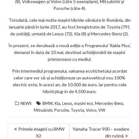
(8), Volkswagen și Volvo (câte 5 exemplare), Mitsubishi și
Porsche (câte 4).
Totodată, cele mai multe mașini hibride vândute în România, din
ianuarie până în iunie 2017, au fost înregistrate de Toyota (791
de unități), urmată de Lexus (72), Kia (8) și Mercedes-Benz (2).
În prezent, se derulează o nouă ediție a Programului ‘Rabla Plus’,
demarat în data de 10 mai, destinat achiziționării de mașini
prietenoase cu mediul.
Prin intermediul programului, valoarea ecotichetului acordat
celor care vor să-și achiziționeze un autovehicul nou 100%
electric este, în acest an, de 10.000 de euro, iar pentru cele
hibrid plug-in de 4.500 euro.
,
,
,
,
,
NEWS
BMW
Kia
Lexus
masini eco
Mercedes-Benz
,
,
,
,
Mitsubishi
Porsche
Toyota
Volvo
VW
NAVIGARE
Primele imagini cu BMW
Yamaha Tracer 900 – evadare
X2
din rutină
ÎN