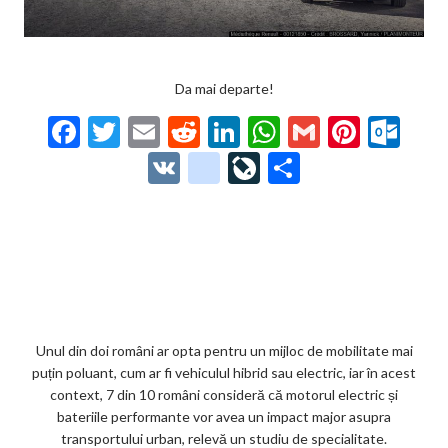
Da mai departe!
F
T
E
R
Li
W
G
Pi
O
ac
w
m
e
n
h
m
nt
ut
V
g
Li
P
e
itt
ai
d
ke
at
ai
er
lo
K
o
ve
ar
b
er
l
di
dI
s
l
es
o
o
Jo
ta
o
t
n
A
t
k.
gl
ur
je
o
p
co
e_
n
az
k
p
m
b
al
ă
o
Unul din doi români ar opta pentru un mijloc de mobilitate mai
puțin poluant, cum ar fi vehiculul hibrid sau electric, iar în acest
o
context, 7 din 10 români consideră că motorul electric și
k
bateriile performante vor avea un impact major asupra
transportului urban, relevă un studiu de specialitate.