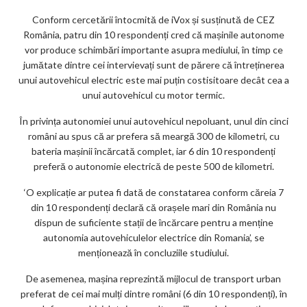
m
Conform cercetării întocmită de iVox și susținută de CEZ
ar
România, patru din 10 respondenți cred că mașinile autonome
ks
vor produce schimbări importante asupra mediului, în timp ce
jumătate dintre cei intervievați sunt de părere că întreținerea
unui autovehicul electric este mai puțin costisitoare decât cea a
unui autovehicul cu motor termic.
În privința autonomiei unui autovehicul nepoluant, unul din cinci
români au spus că ar prefera să meargă 300 de kilometri, cu
bateria mașinii încărcată complet, iar 6 din 10 respondenți
preferă o autonomie electrică de peste 500 de kilometri.
‘O explicație ar putea fi dată de constatarea conform căreia 7
din 10 respondenți declară că orașele mari din România nu
dispun de suficiente stații de încărcare pentru a menține
autonomia autovehiculelor electrice din Romania’, se
menționează în concluziile studiului.
De asemenea, mașina reprezintă mijlocul de transport urban
preferat de cei mai mulți dintre români (6 din 10 respondenți), în