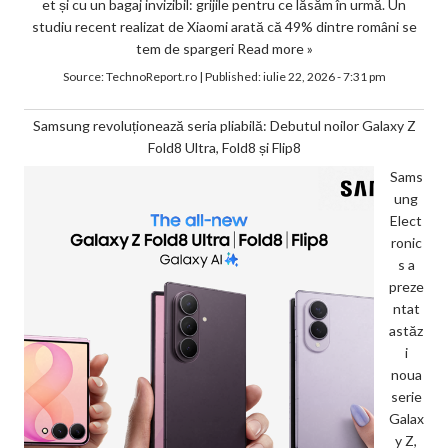
et și cu un bagaj invizibil: grijile pentru ce lăsăm în urmă. Un
studiu recent realizat de Xiaomi arată că 49% dintre români se
tem de spargeri
Read more »
Source:
TechnoReport.ro
|
Published:
iulie 22, 2026 - 7:31 pm
Samsung revoluționează seria pliabilă: Debutul noilor Galaxy Z
Fold8 Ultra, Fold8 și Flip8
Sams
ung
Elect
ronic
s a
preze
ntat
astăz
i
noua
serie
Galax
y Z,