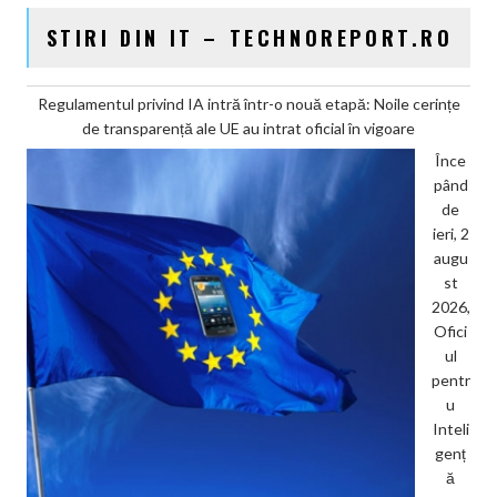
STIRI DIN IT – TECHNOREPORT.RO
Regulamentul privind IA intră într-o nouă etapă: Noile cerințe
de transparență ale UE au intrat oficial în vigoare
Înce
pând
de
ieri, 2
augu
st
2026,
Ofici
ul
pentr
u
Inteli
genț
ă