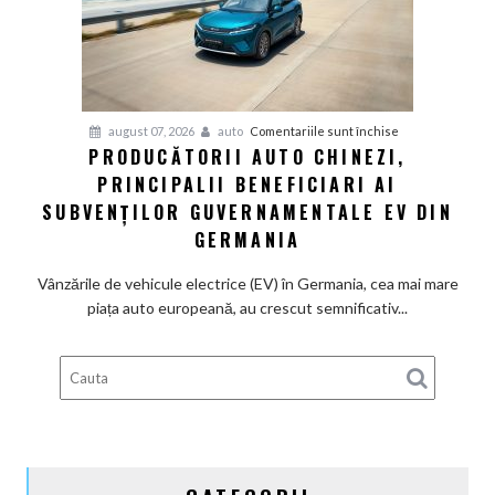
definitiv
la
motoarele
termice
și
pentru
august 07, 2026
auto
Comentariile sunt închise
devine
PRODUCĂTORII AUTO CHINEZI,
Producătorii
100%
PRINCIPALII BENEFICIARI AI
auto
electrică
chinezi,
SUBVENȚILOR GUVERNAMENTALE EV DIN
principalii
GERMANIA
beneficiari
ai
Vânzările de vehicule electrice (EV) în Germania, cea mai mare
subvenților
piața auto europeană, au crescut semnificativ...
guvernamentale
EV
din
Germania