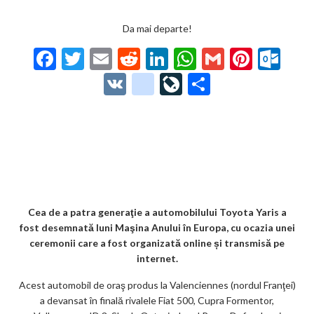
Da mai departe!
F
T
E
R
Li
W
G
Pi
O
ac
w
m
e
n
h
m
nt
ut
V
g
Li
P
e
itt
ai
d
ke
at
ai
er
lo
K
o
ve
ar
b
er
l
di
dI
s
l
es
o
o
Jo
ta
o
t
n
A
t
k.
gl
ur
je
o
p
co
e_
n
az
k
p
m
b
al
ă
o
Cea de a patra generaţie a automobilului Toyota Yaris a
fost desemnată luni Maşina Anului în Europa, cu ocazia unei
o
ceremonii care a fost organizată online și transmisă pe
k
internet.
m
Acest automobil de oraş produs la Valenciennes (nordul Franţei)
a devansat în finală rivalele Fiat 500, Cupra Formentor,
ar