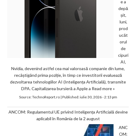
e a
depă
șit,
luni,
prod
ucăt
orul
de
cipuri
AI,
Nvidia, devenind astfel cea mai valoroasă companie din lume,
recâștigând prima poziție, în timp ce investitorii evaluează
dezvoltarea tehnologiilor AI (Inteligența Artificială), transmite
DPA. Capitalizarea bursieră a Apple a
Read more »
Source:
TechnoReport.ro
|
Published:
iulie 30, 2026 - 2:13 pm
ANCOM: Regulamentul UE privind Inteligența Artificială devine
aplicabil în România de la 2 august
ANC
OM: