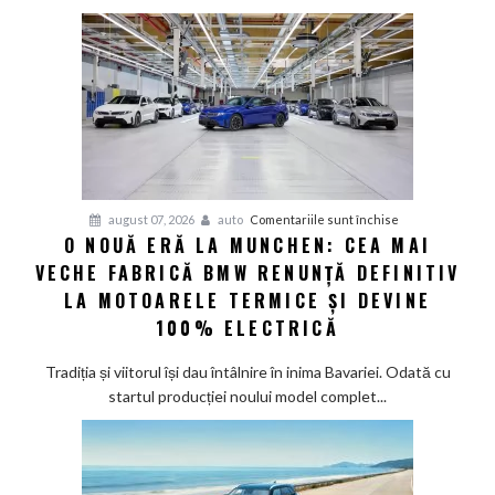
deveni
100%
electric
până
în
2030
și
confirmă
șapte
pentru
august 07, 2026
auto
Comentariile sunt închise
modele
O NOUĂ ERĂ LA MUNCHEN: CEA MAI
O
noi
VECHE FABRICĂ BMW RENUNȚĂ DEFINITIV
nouă
eră
LA MOTOARELE TERMICE ȘI DEVINE
la
100% ELECTRICĂ
Munchen:
Cea
Tradiția și viitorul își dau întâlnire în inima Bavariei. Odată cu
mai
startul producției noului model complet...
veche
fabrică
BMW
renunță