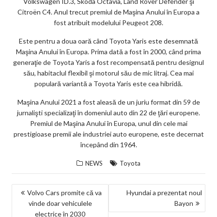
Volkswagen ID.3, Skoda Octavia, Land Rover Defender şi
ks
Citroën C4. Anul trecut premiul de Maşina Anului în Europa a
fost atribuit modelului Peugeot 208.
Este pentru a doua oară când Toyota Yaris este desemnată
Maşina Anului în Europa. Prima dată a fost în 2000, când prima
generaţie de Toyota Yaris a fost recompensată pentru designul
său, habitaclul flexibil şi motorul său de mic litraj. Cea mai
populară variantă a Toyota Yaris este cea hibridă.
Maşina Anului 2021 a fost aleasă de un juriu format din 59 de
jurnalişti specializaţi în domeniul auto din 22 de ţări europene.
Premiul de Maşina Anului în Europa, unul din cele mai
prestigioase premii ale industriei auto europene, este decernat
începând din 1964.
NEWS
Toyota
NAVIGARE
Volvo Cars promite că va
Hyundai a prezentat noul
vinde doar vehiculele
Bayon
ÎN
electrice în 2030