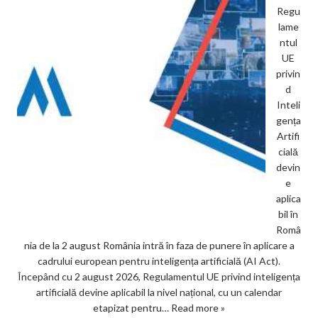
Regu
lame
ntul
UE
privin
d
Inteli
gența
Artifi
cială
devin
e
aplica
bil în
Româ
nia de la 2 august România intră în faza de punere în aplicare a
cadrului european pentru inteligența artificială (AI Act).
Începând cu 2 august 2026, Regulamentul UE privind inteligența
artificială devine aplicabil la nivel național, cu un calendar
etapizat pentru…
Read more »