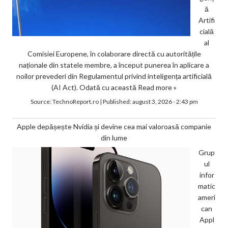
ă
Artifi
cială
al
Comisiei Europene, în colaborare directă cu autoritățile
naționale din statele membre, a început punerea în aplicare a
noilor prevederi din Regulamentul privind inteligența artificială
(AI Act). Odată cu această
Read more »
Source:
TechnoReport.ro
|
Published:
august 3, 2026 - 2:43 pm
Apple depășește Nvidia și devine cea mai valoroasă companie
din lume
Grup
ul
infor
matic
ameri
can
Appl