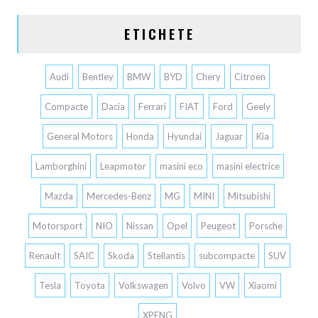
ETICHETE
Audi
Bentley
BMW
BYD
Chery
Citroen
Compacte
Dacia
Ferrari
FIAT
Ford
Geely
General Motors
Honda
Hyundai
Jaguar
Kia
Lamborghini
Leapmotor
masini eco
masini electrice
Mazda
Mercedes-Benz
MG
MINI
Mitsubishi
Motorsport
NIO
Nissan
Opel
Peugeot
Porsche
Renault
SAIC
Skoda
Stellantis
subcompacte
SUV
Tesla
Toyota
Volkswagen
Volvo
VW
Xiaomi
XPENG