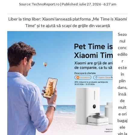
Source:
TechnoReport.ro
|
Published:
iulie 27, 2026 - 6:27 am
Liber la timp liber: Xiaomi lansează platforma „Me Time is Xiaomi
Time” și te ajută să scapi de grijile din vacanță
Sezo
nul
conc
ediilo
r
este
în
plin
dans,
însă
de
mult
e ori
bagaj
ele
vin la