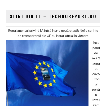
STIRI DIN IT – TECHNOREPORT.RO
Regulamentul privind IA intră într-o nouă etapă: Noile cerințe
de transparență ale UE au intrat oficial în vigoare
Înce
pând
de
ieri, 2
augu
st
2026,
Ofici
ul
pentr
u
Inteli
genț