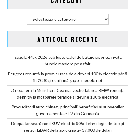
CATEGORII
Categorii
ARTICOLE RECENTE
Isuzu D-Max 2026 sub lupă: Calul de bătaie japonez învață
bunele maniere pe asfalt
Peugeot renunță la promisiunea de a deveni 100% electric până
în 2030 și confirmă șapte modele noi
O nouă eră la Munchen: Cea mai veche fabrică BMW renunță
definitiv la motoarele termice și devine 100% electrică
Producătorii auto chinezi, principalii beneficiari ai subvenților
guvernamentale EV din Germania
Deepal lansează noul SUV electric S05: Tehnologie de top și
senzor LiDAR de la aproximativ 17.000 de dolari