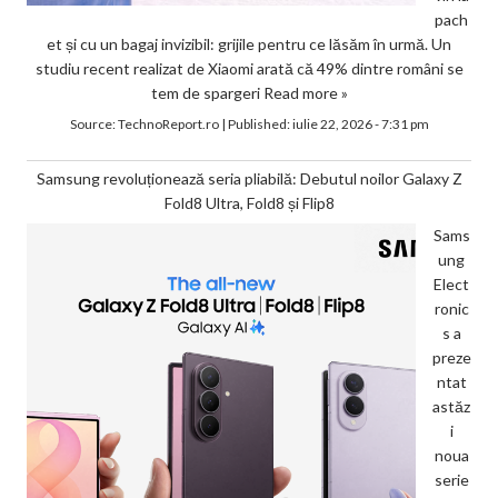
pach
et și cu un bagaj invizibil: grijile pentru ce lăsăm în urmă. Un
studiu recent realizat de Xiaomi arată că 49% dintre români se
tem de spargeri
Read more »
Source:
TechnoReport.ro
|
Published:
iulie 22, 2026 - 7:31 pm
Samsung revoluționează seria pliabilă: Debutul noilor Galaxy Z
Fold8 Ultra, Fold8 și Flip8
Sams
ung
Elect
ronic
s a
preze
ntat
astăz
i
noua
serie