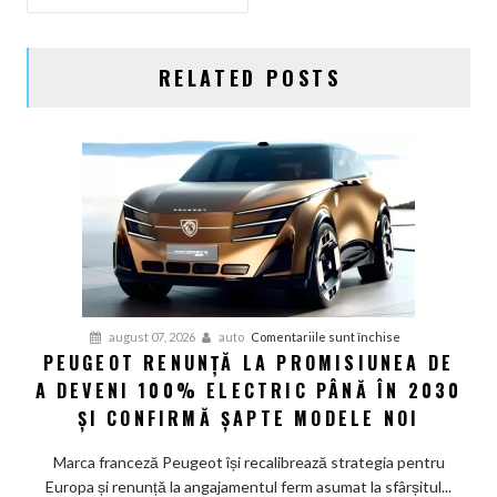
ARTICOLE
RELATED POSTS
pentru
august 07, 2026
auto
Comentariile sunt închise
PEUGEOT RENUNȚĂ LA PROMISIUNEA DE
Peugeot
A DEVENI 100% ELECTRIC PÂNĂ ÎN 2030
renunță
la
ȘI CONFIRMĂ ȘAPTE MODELE NOI
promisiunea
de
Marca franceză Peugeot își recalibrează strategia pentru
a
Europa și renunță la angajamentul ferm asumat la sfârșitul...