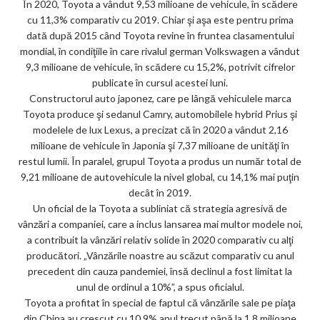
m
În 2020, Toyota a vândut 9,53 milioane de vehicule, în scădere
cu 11,3% comparativ cu 2019. Chiar şi aşa este pentru prima
ar
dată după 2015 când Toyota revine în fruntea clasamentului
ks
mondial, în condiţiile în care rivalul german Volkswagen a vândut
9,3 milioane de vehicule, în scădere cu 15,2%, potrivit cifrelor
publicate în cursul acestei luni.
Constructorul auto japonez, care pe lângă vehiculele marca
Toyota produce şi sedanul Camry, automobilele hybrid Prius şi
modelele de lux Lexus, a precizat că în 2020 a vândut 2,16
milioane de vehicule în Japonia şi 7,37 milioane de unităţi în
restul lumii. În paralel, grupul Toyota a produs un număr total de
9,21 milioane de autovehicule la nivel global, cu 14,1% mai puţin
decât în 2019.
Un oficial de la Toyota a subliniat că strategia agresivă de
vânzări a companiei, care a inclus lansarea mai multor modele noi,
a contribuit la vânzări relativ solide în 2020 comparativ cu alţi
producători. „Vânzările noastre au scăzut comparativ cu anul
precedent din cauza pandemiei, însă declinul a fost limitat la
unul de ordinul a 10%”, a spus oficialul.
Toyota a profitat în special de faptul că vânzările sale pe piaţa
din China au crescut cu 10,9% anul trecut până la 1,8 milioane