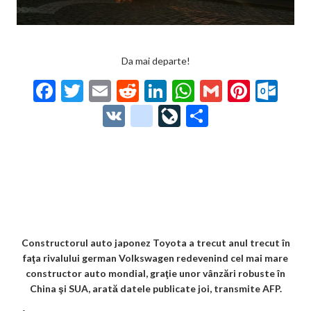
Da mai departe!
F
T
E
R
Li
W
G
Pi
O
ac
w
m
e
n
h
m
nt
ut
V
g
Li
P
e
itt
ai
d
ke
at
ai
er
lo
K
o
ve
ar
b
er
l
di
dI
s
l
es
o
o
Jo
ta
o
t
n
A
t
k.
gl
ur
je
o
p
co
e_
n
az
k
p
m
b
al
ă
o
Constructorul auto japonez Toyota a trecut anul trecut în
faţa rivalului german Volkswagen redevenind cel mai mare
o
constructor auto mondial, graţie unor vânzări robuste în
k
China şi SUA, arată datele publicate joi, transmite AFP.