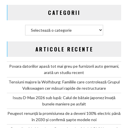
2030
și
CATEGORII
confirmă
șapte
modele
Categorii
noi
ARTICOLE RECENTE
Povara datoriilor apasă tot mai greu pe furnizorii auto germani,
arată un studiu recent
Tensiuni majore la Wolfsburg: Familiile care controlează Grupul
Volkswagen cer măsuri rapide de restructurare
Isuzu D-Max 2026 sub lupă: Calul de bătaie japonez învață
bunele maniere pe asfalt
Peugeot renunță la promisiunea de a deveni 100% electric până
în 2030 și confirmă șapte modele noi