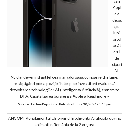
can
Appl
e a
depă
șit,
luni,
prod
ucăt
orul
de
cipuri
AI,
Nvidia, devenind astfel cea mai valoroasă companie din lume,
recâștigând prima poziție, în timp ce investitorii evaluează
dezvoltarea tehnologiilor AI (Inteligența Artificială), transmite
DPA. Capitalizarea bursieră a Apple a
Read more »
Source:
TechnoReport.ro
|
Published:
iulie 30, 2026 - 2:13 pm
ANCOM: Regulamentul UE privind Inteligența Artificială devine
aplicabil în România de la 2 august