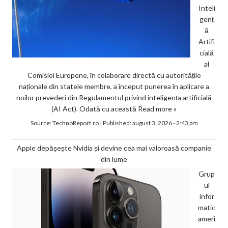
Inteli
genț
ă
Artifi
cială
al
Comisiei Europene, în colaborare directă cu autoritățile
naționale din statele membre, a început punerea în aplicare a
noilor prevederi din Regulamentul privind inteligența artificială
(AI Act). Odată cu această
Read more »
Source:
TechnoReport.ro
|
Published:
august 3, 2026 - 2:43 pm
Apple depășește Nvidia și devine cea mai valoroasă companie
din lume
Grup
ul
infor
matic
ameri