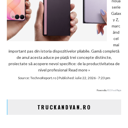
noua
serie
Galax
y Z,
marc
ând
cel
mai
important pas din istoria dispozitivelor pliabile. Gamă completă
de anul acesta aduce pe piață trei concepte distincte,
proiectate să acopere nevoi specifice: de la productivitatea de
nivel profesional
Read more »
Source:
TechnoReport.ro
|
Published:
iulie 22, 2026 - 7:23 pm
Powered by
RSS Feed Plugin
TRUCKANDVAN.RO