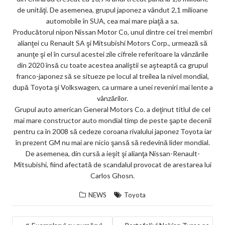
de unităţi. De asemenea, grupul japonez a vândut 2,1 milioane
automobile în SUA, cea mai mare piaţă a sa.
Producătorul nipon Nissan Motor Co, unul dintre cei trei membri
alianţei cu Renault SA şi Mitsubishi Motors Corp., urmează să
anunţe şi el în cursul acestei zile cifrele referitoare la vânzările
din 2020 însă cu toate acestea analiştii se aşteaptă ca grupul
franco-japonez să se situeze pe locul al treilea la nivel mondial,
după Toyota şi Volkswagen, ca urmare a unei reveniri mai lente a
vânzărilor.
Grupul auto american General Motors Co. a deţinut titlul de cel
mai mare constructor auto mondial timp de peste şapte decenii
pentru ca în 2008 să cedeze coroana rivalului japonez Toyota iar
în prezent GM nu mai are nicio şansă să redevină lider mondial.
De asemenea, din cursă a ieşit şi alianţa Nissan-Renault-
Mitsubishi, fiind afectată de scandalul provocat de arestarea lui
Carlos Ghosn.
NEWS
Toyota
NAVIGARE