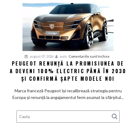
Volkswagen
cer
măsuri
rapide
de
restructurare
pentru
august 07, 2026
auto
Comentariile sunt închise
PEUGEOT RENUNȚĂ LA PROMISIUNEA DE
Peugeot
A DEVENI 100% ELECTRIC PÂNĂ ÎN 2030
renunță
la
ȘI CONFIRMĂ ȘAPTE MODELE NOI
promisiunea
de
Marca franceză Peugeot își recalibrează strategia pentru
a
Europa și renunță la angajamentul ferm asumat la sfârșitul...
deveni
100%
electric
până
în