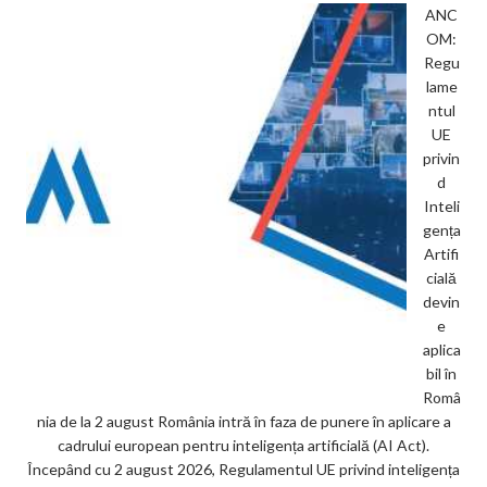
ANC
OM:
Regu
lame
ntul
UE
privin
d
Inteli
gența
Artifi
cială
devin
e
aplica
bil în
Româ
nia de la 2 august România intră în faza de punere în aplicare a
cadrului european pentru inteligența artificială (AI Act).
Începând cu 2 august 2026, Regulamentul UE privind inteligența