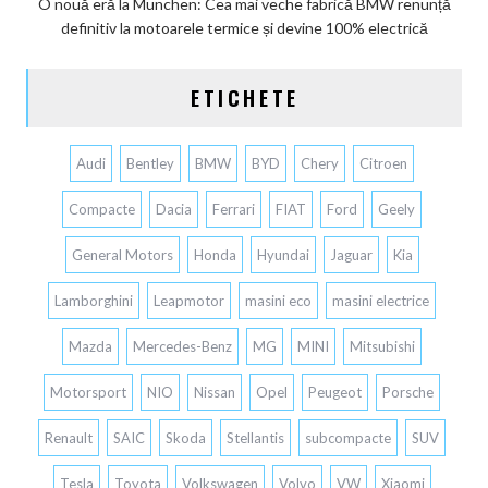
O nouă eră la Munchen: Cea mai veche fabrică BMW renunță
definitiv la motoarele termice și devine 100% electrică
ETICHETE
Audi
Bentley
BMW
BYD
Chery
Citroen
Compacte
Dacia
Ferrari
FIAT
Ford
Geely
General Motors
Honda
Hyundai
Jaguar
Kia
Lamborghini
Leapmotor
masini eco
masini electrice
Mazda
Mercedes-Benz
MG
MINI
Mitsubishi
Motorsport
NIO
Nissan
Opel
Peugeot
Porsche
Renault
SAIC
Skoda
Stellantis
subcompacte
SUV
Tesla
Toyota
Volkswagen
Volvo
VW
Xiaomi