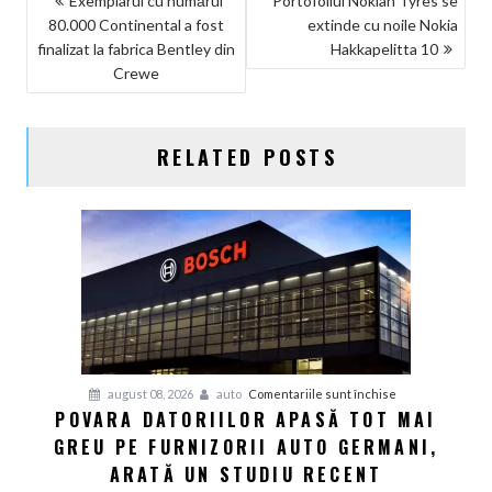
Exemplarul cu numărul
Portofoliul Nokian Tyres se
80.000 Continental a fost
extinde cu noile Nokia
ÎN
finalizat la fabrica Bentley din
Hakkapelitta 10
ARTICOLE
Crewe
RELATED POSTS
pentru
august 08, 2026
auto
Comentariile sunt închise
POVARA DATORIILOR APASĂ TOT MAI
Povara
GREU PE FURNIZORII AUTO GERMANI,
datoriilor
apasă
ARATĂ UN STUDIU RECENT
tot