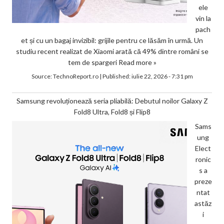
ele
vin la
pach
et și cu un bagaj invizibil: grijile pentru ce lăsăm în urmă. Un
studiu recent realizat de Xiaomi arată că 49% dintre români se
tem de spargeri
Read more »
Source:
TechnoReport.ro
|
Published:
iulie 22, 2026 - 7:31 pm
Samsung revoluționează seria pliabilă: Debutul noilor Galaxy Z
Fold8 Ultra, Fold8 și Flip8
Sams
ung
Elect
ronic
s a
preze
ntat
astăz
i