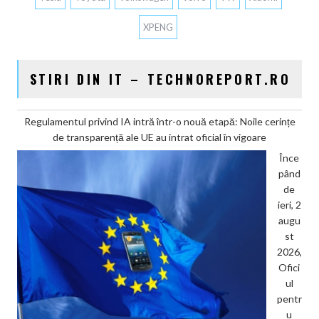
XPENG
STIRI DIN IT – TECHNOREPORT.RO
Regulamentul privind IA intră într-o nouă etapă: Noile cerințe
de transparență ale UE au intrat oficial în vigoare
Înce
pând
de
ieri, 2
augu
st
2026,
Ofici
ul
pentr
u