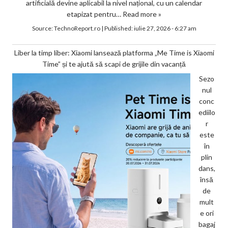
artificială devine aplicabil la nivel național, cu un calendar
etapizat pentru…
Read more »
Source:
TechnoReport.ro
|
Published:
iulie 27, 2026 - 6:27 am
Liber la timp liber: Xiaomi lansează platforma „Me Time is Xiaomi
Time” și te ajută să scapi de grijile din vacanță
Sezo
nul
conc
ediilo
r
este
în
plin
dans,
însă
de
mult
e ori
bagaj