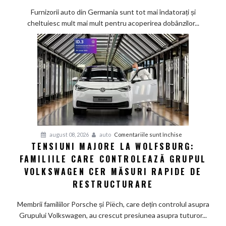
mai
Furnizorii auto din Germania sunt tot mai îndatorați și
greu
cheltuiesc mult mai mult pentru acoperirea dobânzilor...
pe
furnizorii
auto
germani,
arată
un
studiu
recent
pentru
august 08, 2026
auto
Comentariile sunt închise
TENSIUNI MAJORE LA WOLFSBURG:
Tensiuni
FAMILIILE CARE CONTROLEAZĂ GRUPUL
majore
la
VOLKSWAGEN CER MĂSURI RAPIDE DE
Wolfsburg:
RESTRUCTURARE
Familiile
care
Membrii familiilor Porsche și Piëch, care dețin controlul asupra
controlează
Grupului Volkswagen, au crescut presiunea asupra tuturor...
Grupul