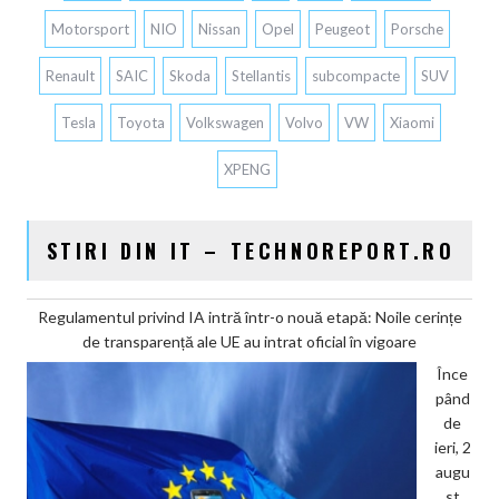
Motorsport
NIO
Nissan
Opel
Peugeot
Porsche
Renault
SAIC
Skoda
Stellantis
subcompacte
SUV
Tesla
Toyota
Volkswagen
Volvo
VW
Xiaomi
XPENG
STIRI DIN IT – TECHNOREPORT.RO
Regulamentul privind IA intră într-o nouă etapă: Noile cerințe
de transparență ale UE au intrat oficial în vigoare
Înce
pând
de
ieri, 2
augu
st