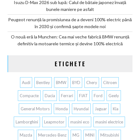
Isuzu D-Max 2026 sub lupă: Calul de bătaie japonez învață
bunele maniere pe asfalt
Peugeot renunță la promisiunea de a deveni 100% electric până
în 2030 și confirmă șapte modele noi
O nouă eră la Munchen: Cea mai veche fabrică BMW renunță
definitiv la motoarele termice și devine 100% electrică
ETICHETE
Audi
Bentley
BMW
BYD
Chery
Citroen
Compacte
Dacia
Ferrari
FIAT
Ford
Geely
General Motors
Honda
Hyundai
Jaguar
Kia
Lamborghini
Leapmotor
masini eco
masini electrice
Mazda
Mercedes-Benz
MG
MINI
Mitsubishi