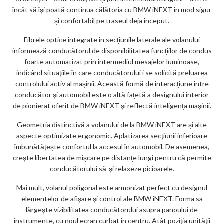
încât să îşi poată continua călătoria cu BMW iNEXT în mod sigur
şi confortabil pe traseul deja început.
Fibrele optice integrate în secţiunile laterale ale volanului
informează conducătorul de disponibilitatea funcţiilor de condus
foarte automatizat prin intermediul mesajelor luminoase,
indicând situaţiile în care conducătorului i se solicită preluarea
controlului activ al maşinii. Această formă de interacţiune între
conducător şi automobil este o altă faţetă a designului interior
de pionierat oferit de BMW iNEXT şi reflectă inteligenţa maşinii.
Geometria distinctivă a volanului de la BMW iNEXT are şi alte
aspecte optimizate ergonomic. Aplatizarea secţiunii inferioare
îmbunătăţeşte confortul la accesul în automobil. De asemenea,
creşte libertatea de mişcare pe distanţe lungi pentru că permite
conducătorului să-şi relaxeze picioarele.
Mai mult, volanul poligonal este armonizat perfect cu designul
elementelor de afişare şi control ale BMW iNEXT. Forma sa
lărgeşte vizibilitatea conducătorului asupra panoului de
instrumente, cu noul ecran curbat în centru. Atât poziţia unităţii