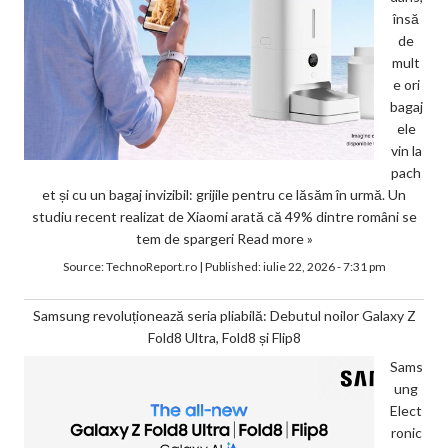
însă
de
mult
e ori
bagaj
ele
vin la
pach
et și cu un bagaj invizibil: grijile pentru ce lăsăm în urmă. Un
studiu recent realizat de Xiaomi arată că 49% dintre români se
tem de spargeri
Read more »
Source:
TechnoReport.ro
|
Published:
iulie 22, 2026 - 7:31 pm
Samsung revoluționează seria pliabilă: Debutul noilor Galaxy Z
Fold8 Ultra, Fold8 și Flip8
Sams
ung
Elect
ronic