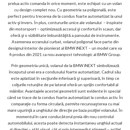
m
prelua activ comanda în orice moment, este echipat cu un volan
ar
cu design complet nou. Cu geometria sa poligonală, este
perfect pentru trecerea de la condus foarte automatizat la unul
ks
activ şi invers. În plus, contururile unice ale volanului – inspirate
din motorsport – optimizează accesul şi confortul în scaun, dar
oferă şi o vizibilitate îmbunătăţită a panoului de instrumente.
Asemenea ecranului curbat, volanul poligonal face parte din
designul interior de pionierat al BMW iNEXT – un model care va
fi produs din 2021 ca nou avanpost tehnologic al BMW Group.
Prin geometria unică, volanul de la BMW iNEXT simbolizează
începutul unei era a condusului foarte automatizat. Cadrul său
este aplatizat în secţiunile inferioară şi superioară, în timp ce
colţurile rotunjite de pe lateral oferă un sprijin confortabil al
mâinilor. Avantajele acestei geometrii sunt evidente în special
când se trace de la condus foarte automatizat la condus activ. În
comparaţie cu forma circulară, permite recunoaşterea cu mai
mare uşurinţă a unghiului de direcţie pe baza poziţiei volanului. În
momentul în care conducătorul preia din nou controlul
automobilului, acesta poate detecta instantaneu unghiul actual
al direcţiei – atât vizual, cât şi prin intermediul atingerii – astfel