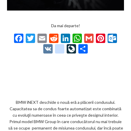
Da mai departe!
F
T
E
R
Li
W
G
Pi
O
ac
w
m
e
n
h
m
nt
ut
V
g
Li
P
e
itt
ai
d
ke
at
ai
er
lo
K
o
ve
ar
b
er
l
di
dI
s
l
es
o
o
Jo
ta
o
t
n
A
t
k.
gl
ur
je
o
p
co
e_
n
az
k
p
m
b
al
ă
o
BMW iNEXT deschide o nouă eră a plăcerii condusului.
Capacitatea sa de condus foarte automatizat este combinată
o
cu evoluţii numeroase în ceea ce priveşte designul interior.
k
Primul model BMW Group în care conducătorul nu mai trebuie
să se ocupe permanent de misiunea condusului, dar încă poate