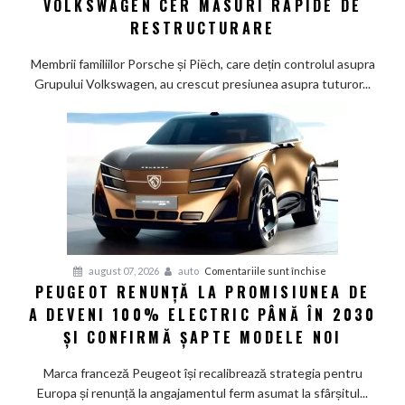
VOLKSWAGEN CER MĂSURI RAPIDE DE
Wolfsburg:
RESTRUCTURARE
Familiile
care
Membrii familiilor Porsche și Piëch, care dețin controlul asupra
controlează
Grupului Volkswagen, au crescut presiunea asupra tuturor...
Grupul
Volkswagen
cer
măsuri
rapide
de
restructurare
pentru
august 07, 2026
auto
Comentariile sunt închise
PEUGEOT RENUNȚĂ LA PROMISIUNEA DE
Peugeot
A DEVENI 100% ELECTRIC PÂNĂ ÎN 2030
renunță
la
ȘI CONFIRMĂ ȘAPTE MODELE NOI
promisiunea
de
Marca franceză Peugeot își recalibrează strategia pentru
a
Europa și renunță la angajamentul ferm asumat la sfârșitul...