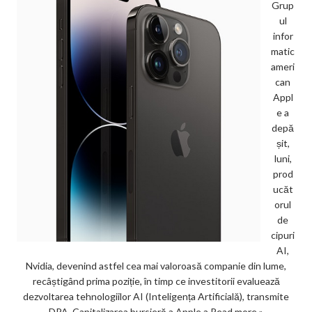
Grup
ul
infor
matic
ameri
can
Appl
e a
depă
șit,
luni,
prod
ucăt
orul
de
cipuri
AI,
Nvidia, devenind astfel cea mai valoroasă companie din lume,
recâștigând prima poziție, în timp ce investitorii evaluează
dezvoltarea tehnologiilor AI (Inteligența Artificială), transmite
DPA. Capitalizarea bursieră a Apple a
Read more »