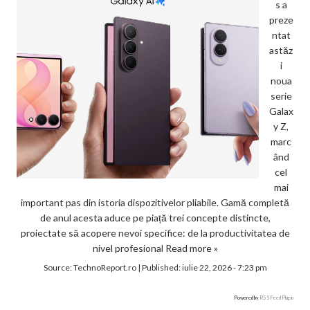
s a
preze
ntat
astăz
i
noua
serie
Galax
y Z,
marc
ând
cel
mai
important pas din istoria dispozitivelor pliabile. Gamă completă
de anul acesta aduce pe piață trei concepte distincte,
proiectate să acopere nevoi specifice: de la productivitatea de
nivel profesional
Read more »
Source:
TechnoReport.ro
|
Published:
iulie 22, 2026 - 7:23 pm
Powered by
RSS Feed Plugin