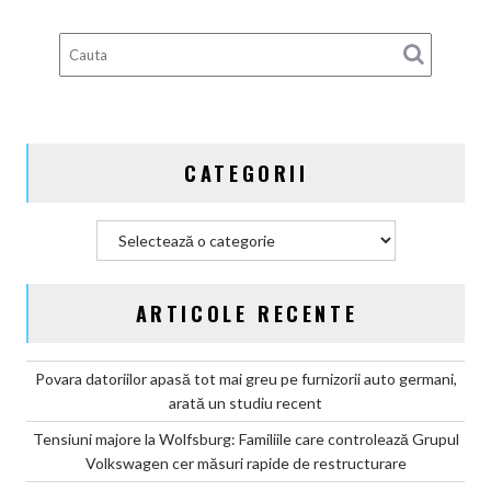
deveni
100%
electric
până
în
2030
și
CATEGORII
confirmă
șapte
modele
Categorii
noi
ARTICOLE RECENTE
Povara datoriilor apasă tot mai greu pe furnizorii auto germani,
arată un studiu recent
Tensiuni majore la Wolfsburg: Familiile care controlează Grupul
Volkswagen cer măsuri rapide de restructurare