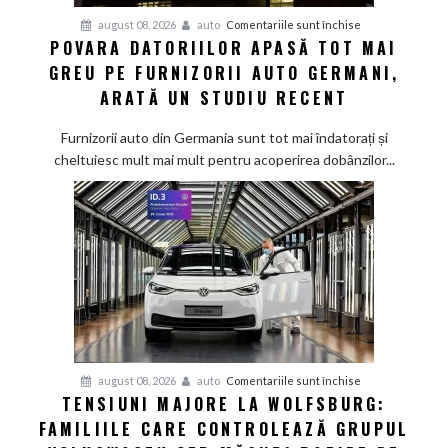
pentru
august 08, 2026
auto
Comentariile sunt închise
POVARA DATORIILOR APASĂ TOT MAI
Povara
GREU PE FURNIZORII AUTO GERMANI,
datoriilor
apasă
ARATĂ UN STUDIU RECENT
tot
mai
Furnizorii auto din Germania sunt tot mai îndatorați și
greu
cheltuiesc mult mai mult pentru acoperirea dobânzilor...
pe
furnizorii
auto
germani,
arată
un
studiu
recent
pentru
august 08, 2026
auto
Comentariile sunt închise
TENSIUNI MAJORE LA WOLFSBURG:
Tensiuni
FAMILIILE CARE CONTROLEAZĂ GRUPUL
majore
la