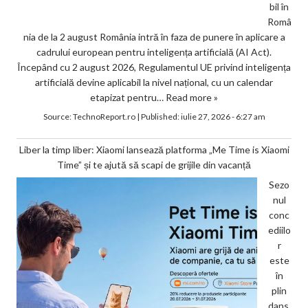
bil în
Româ
nia de la 2 august România intră în faza de punere în aplicare a
cadrului european pentru inteligența artificială (AI Act).
Începând cu 2 august 2026, Regulamentul UE privind inteligența
artificială devine aplicabil la nivel național, cu un calendar
etapizat pentru…
Read more »
Source:
TechnoReport.ro
|
Published:
iulie 27, 2026 - 6:27 am
Liber la timp liber: Xiaomi lansează platforma „Me Time is Xiaomi
Time” și te ajută să scapi de grijile din vacanță
Sezo
nul
conc
ediilo
r
este
în
plin
dans,