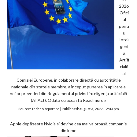
2026,
Ofici
ul
pentr
u
Inteli
genț
ă
Artifi
cială
al
Comisiei Europene, în colaborare directă cu autoritățile
naționale din statele membre, a început punerea în aplicare a
noilor prevederi din Regulamentul privind inteligența artificială
(AI Act). Odată cu această
Read more »
Source:
TechnoReport.ro
|
Published:
august 3, 2026 - 2:43 pm
Apple depășește Nvidia și devine cea mai valoroasă companie
din lume