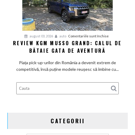
pentru
august 03, 2026
auto
Comentariile sunt închise
REVIEW KGM MUSSO GRAND: CALUL DE
Review
BĂTAIE GATA DE AVENTURĂ
KGM
Musso
Piața pick-up-urilor din România a devenit extrem de
Grand:
competitivă, însă puține modele reușesc să îmbine cu...
Calul
de
bătaie
gata
de
aventură
CATEGORII