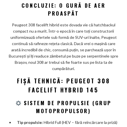
CONCLUZIE: O GURĂ DE AER
PROASPĂT
Peugeot 308 facelift hibrid este dovada vie că hatchbackul
compact nu a murit. Într-o epocă în care toți constructorii
uniformizează ofertele sub formă de SUV-uri înalte, Peugeot
continuă să rafineze rețeta clasică. Dacă vrei o mașină care
arată incredibil de chic, consumă puțin, se parchează ușor în
București și îți readuce zâmbetul pe buze pe serpentinele spre
Brașov, noul 308 ar trebui să fie foarte sus pe lista ta de
cumpărături.
FIȘĂ TEHNICĂ: PEUGEOT 308
FACELIFT HYBRID 145
SISTEM DE PROPULSIE (GRUP
MOTOPROPULSOR)
Tip propulsie:
Hibrid Full (HEV – fără reîncărcare la priză)