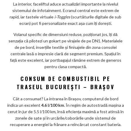
La interior, faceliftul aduce actualizări importante la nivelul
sistemului de infotainment. Ecranul central este extrem de
rapid, iar tastele virtuale
i-Toggles
(scurtăturile digitale de sub
ecran) pot fi personalizate exact așa cum îți dorești.
Volanul specific de dimensiuni reduse, poziționat jos, îți dă
senzația că pilotezi un gokart pe virajele de pe DN1. Materialele
de pe bord, inserțiile textile și finisajele din zona consolei
centrale lasă o impresie clară de segment premium. Spațiul în
față este excelent, iar portbagajul rămâne extrem de generos
pentru clasa compactă.
CONSUM DE COMBUSTIBIL PE
TRASEUL BUCUREȘTI – BRAȘOV
Cât a consumat? La intrarea în Brașov, computerul de bord
indica un excelent
4.6 l/100 km
. În regim de autostradă mașina a
cerut în jur de 5.5 l/100 km, însă eficiența maximă a fost atinsă în
zonele de sate și în urcările/coborârile unde sistemul de
recuperare a energiei la frânare a reîncărcat constant bateria.