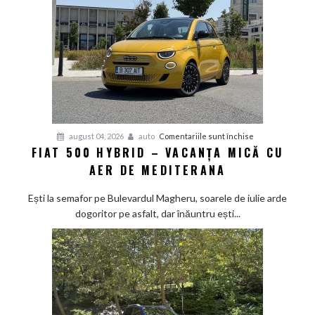
japonez
învață
bunele
maniere
pe
asfalt
pentru
august 04, 2026
auto
Comentariile sunt închise
FIAT 500 HYBRID – VACANȚA MICĂ CU
Fiat
AER DE MEDITERANA
500
Hybrid
Ești la semafor pe Bulevardul Magheru, soarele de iulie arde
–
dogoritor pe asfalt, dar înăuntru ești...
vacanța
mică
cu
aer
de
Mediterana