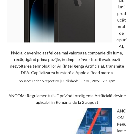
șit,
luni,
prod
ucăt
orul
de
cipuri
AI,
Nvidia, devenind astfel cea mai valoroasă companie din lume,
recâștigând prima poziție, în timp ce investitorii evaluează
dezvoltarea tehnologiilor AI (Inteligența Artificială), transmite
DPA. Capitalizarea bursieră a Apple a
Read more »
Source:
TechnoReport.ro
|
Published:
iulie 30, 2026 - 2:13 pm
ANCOM: Regulamentul UE privind Inteligența Artificială devine
aplicabil în România de la 2 august
ANC
OM:
Regu
lame