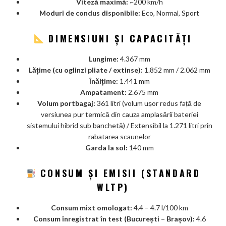
Viteză maximă:
~200 km/h
Moduri de condus disponibile:
Eco, Normal, Sport
DIMENSIUNI ȘI CAPACITĂȚI
Lungime:
4.367 mm
Lățime (cu oglinzi pliate / extinse):
1.852 mm / 2.062 mm
Înălțime:
1.441 mm
Ampatament:
2.675 mm
Volum portbagaj:
361 litri (volum ușor redus față de
versiunea pur termică din cauza amplasării bateriei
sistemului hibrid sub banchetă) / Extensibil la 1.271 litri prin
rabatarea scaunelor
Garda la sol:
140 mm
CONSUM ȘI EMISII (STANDARD
WLTP)
Consum mixt omologat:
4.4 – 4.7 l/100 km
Consum înregistrat în test (București – Brașov):
4.6