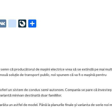
O
V
g
Li
P
t
K
o
ve
ar
o
o
Jo
ta
o
gl
ur
je
.
e_
n
az
co
b
al
ă
m
o
 semn că producătorul de mașini electrice vrea să se extindă pe mai mul
 nouă soluție de transport public, noi spunem că va fi o mașină pentru
o
k
i va oferi un sistem de condus semi-autonom. Compania se pare că investeș
m
ariantă minivan destinată doar familiilor.
ar
răta un astfel de model. Până la planurile finale și varianta de serie noi m
ks