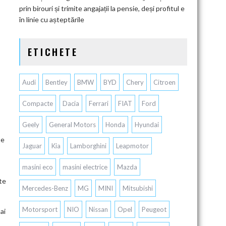
prin birouri și trimite angajații la pensie, deși profitul e
în linie cu așteptările
ETICHETE
Audi
Bentley
BMW
BYD
Chery
Citroen
Compacte
Dacia
Ferrari
FIAT
Ford
Geely
General Motors
Honda
Hyundai
te
Jaguar
Kia
Lamborghini
Leapmotor
masini eco
masini electrice
Mazda
te
Mercedes-Benz
MG
MINI
Mitsubishi
Motorsport
NIO
Nissan
Opel
Peugeot
ai