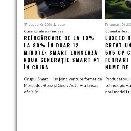
august 06, 2026
auto
august 06, 20
pentru
Comentariile sunt închise
Comentariile sun
REÎNCĂRCARE DE LA 10%
LUXEED R
Reîncărcare
LA 80% ÎN DOAR 12
de
CREAT UN
la
MINUTE: SMART LANSEAZĂ
585 CP 
10%
NOUA GENERAȚIE SMART #1
FERRARI
la
ÎN CHINA
NUME DE
80%
în
Grupul Smart — un joint-venture format de
Producătorul 
doar
Mercedes-Benz și Geely Auto — a lansat
tehnologic Hu
12
oficial în...
noul model Lu
minute:
Smart
lansează
noua
generație
Smart