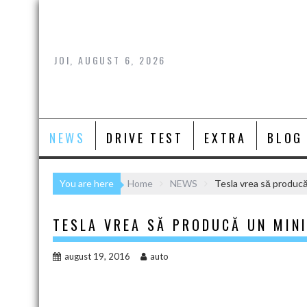
Skip
to
content
JOI, AUGUST 6, 2026
NEWS
DRIVE TEST
EXTRA
BLOG
You are here
Home
NEWS
Tesla vrea să produc
TESLA VREA SĂ PRODUCĂ UN MIN
august 19, 2016
auto