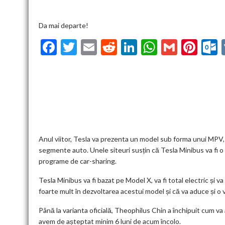
Da mai departe!
F
T
E
R
Li
W
G
Pi
ac
w
m
e
n
h
m
nt
u
e
itt
ai
d
ke
at
ai
er
l
b
er
l
di
dI
s
l
es
o
t
n
A
t
k
o
p
k
p
Anul viitor, Tesla va prezenta un model sub forma unui MPV,
segmente auto. Unele siteuri susțin că Tesla Minibus va fi o
programe de car-sharing.
Tesla Minibus va fi bazat pe Model X, va fi total electric ș
foarte mult în dezvoltarea acestui model și că va aduce și o v
Până la varianta oficială, Theophilus Chin a închipuit cum va a
avem de așteptat minim 6 luni de acum încolo.