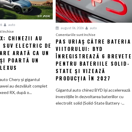
26
auto
august 06, 2026
auto
pentru
t închise
pentru
Comentariile sunt închise
X: CHINEZII AU
Luxeed
PAS URIAȘ CĂTRE BATERIA
Pas
 SUV ELECTRIC DE
RX:
VIITORULUI: BYD
uriaș
Chinezii
CARE ARATĂ CA UN
către
ÎNREGISTREAZĂ 6 BREVETE
au
 ȘI POARTĂ UN
bateria
PENTRU BATERIILE SOLID-
creat
 LEXUS
viitorului:
STATE ȘI VIZEAZĂ
un
BYD
SUV
PRODUCȚIA ÎN 2027
auto Chery și gigantul
înregistrează
electric
awei au dezvăluit complet
6
Gigantul auto chinez BYD își accelerează
de
xeed RX, după o...
brevete
investițiile în dezvoltarea bateriilor cu
585
pentru
electrolit solid (Solid-State Battery -...
CP
bateriile
care
solid-
arată
state
ca
și
un
vizează