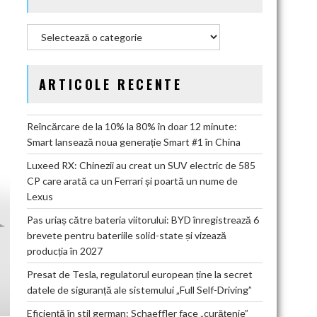
Categorii
ARTICOLE RECENTE
Reîncărcare de la 10% la 80% în doar 12 minute:
Smart lansează noua generație Smart #1 în China
Luxeed RX: Chinezii au creat un SUV electric de 585
CP care arată ca un Ferrari și poartă un nume de
Lexus
Pas uriaș către bateria viitorului: BYD înregistrează 6
brevete pentru bateriile solid-state și vizează
producția în 2027
Presat de Tesla, regulatorul european ține la secret
datele de siguranță ale sistemului „Full Self-Driving”
Eficiență în stil german: Schaeffler face „curățenie”