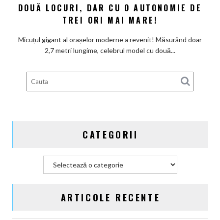
DOUĂ LOCURI, DAR CU O AUTONOMIE DE
Smart
#2
TREI ORI MAI MARE!
readuce
legenda
Micuțul gigant al orașelor moderne a revenit! Măsurând doar
de
2,7 metri lungime, celebrul model cu două...
două
locuri,
dar
cu
o
autonomie
de
CATEGORII
trei
ori
mai
Categorii
mare!
ARTICOLE RECENTE