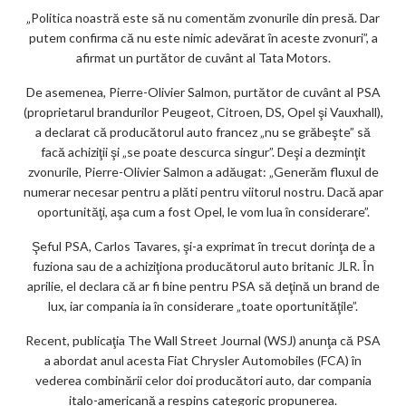
ks
„Politica noastră este să nu comentăm zvonurile din presă. Dar
putem confirma că nu este nimic adevărat în aceste zvonuri”, a
afirmat un purtător de cuvânt al Tata Motors.
De asemenea, Pierre-Olivier Salmon, purtător de cuvânt al PSA
(proprietarul brandurilor Peugeot, Citroen, DS, Opel şi Vauxhall),
a declarat că producătorul auto francez „nu se grăbeşte” să
facă achiziţii şi „se poate descurca singur”. Deşi a dezminţit
zvonurile, Pierre-Olivier Salmon a adăugat: „Generăm fluxul de
numerar necesar pentru a plăti pentru viitorul nostru. Dacă apar
oportunităţi, aşa cum a fost Opel, le vom lua în considerare”.
Şeful PSA, Carlos Tavares, şi-a exprimat în trecut dorinţa de a
fuziona sau de a achiziţiona producătorul auto britanic JLR. În
aprilie, el declara că ar fi bine pentru PSA să deţină un brand de
lux, iar compania ia în considerare „toate oportunităţile”.
Recent, publicaţia The Wall Street Journal (WSJ) anunţa că PSA
a abordat anul acesta Fiat Chrysler Automobiles (FCA) în
vederea combinării celor doi producători auto, dar compania
italo-americană a respins categoric propunerea.