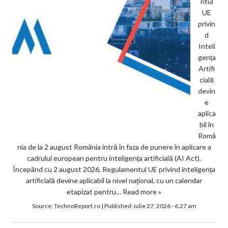
ntul
UE
privin
d
Inteli
gența
Artifi
cială
devin
e
aplica
bil în
Româ
nia de la 2 august România intră în faza de punere în aplicare a
cadrului european pentru inteligența artificială (AI Act).
Începând cu 2 august 2026, Regulamentul UE privind inteligența
artificială devine aplicabil la nivel național, cu un calendar
etapizat pentru…
Read more »
Source:
TechnoReport.ro
|
Published:
iulie 27, 2026 - 6:27 am