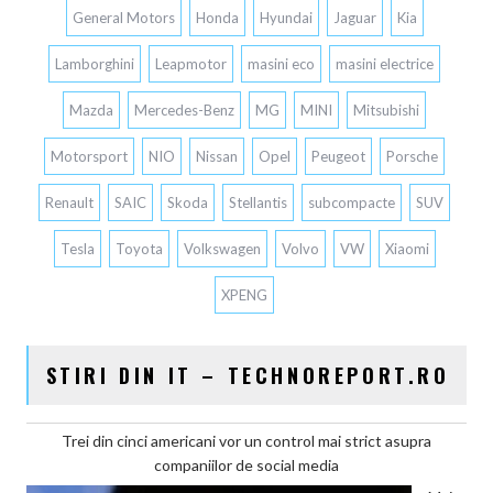
General Motors
Honda
Hyundai
Jaguar
Kia
Lamborghini
Leapmotor
masini eco
masini electrice
Mazda
Mercedes-Benz
MG
MINI
Mitsubishi
Motorsport
NIO
Nissan
Opel
Peugeot
Porsche
Renault
SAIC
Skoda
Stellantis
subcompacte
SUV
Tesla
Toyota
Volkswagen
Volvo
VW
Xiaomi
XPENG
STIRI DIN IT – TECHNOREPORT.RO
Trei din cinci americani vor un control mai strict asupra
companiilor de social media