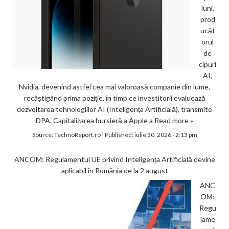
luni,
prod
ucăt
orul
de
cipuri
AI,
Nvidia, devenind astfel cea mai valoroasă companie din lume,
recâștigând prima poziție, în timp ce investitorii evaluează
dezvoltarea tehnologiilor AI (Inteligența Artificială), transmite
DPA. Capitalizarea bursieră a Apple a
Read more »
Source:
TechnoReport.ro
|
Published:
iulie 30, 2026 - 2:13 pm
ANCOM: Regulamentul UE privind Inteligența Artificială devine
aplicabil în România de la 2 august
ANC
OM:
Regu
lame