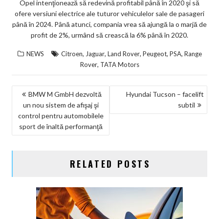
Opel intenţionează să redevină profitabil până în 2020 şi să
ofere versiuni electrice ale tuturor vehiculelor sale de pasageri
până în 2024. Până atunci, compania vrea să ajungă la o marjă de
profit de 2%, urmând să crească la 6% până în 2020.
,
,
,
,
,
NEWS
Citroen
Jaguar
Land Rover
Peugeot
PSA
Range
,
Rover
TATA Motors
NAVIGARE
BMW M GmbH dezvoltă
Hyundai Tucson – facelift
un nou sistem de afişaj şi
subtil
ÎN
control pentru automobilele
ARTICOLE
sport de înaltă performanţă
RELATED POSTS