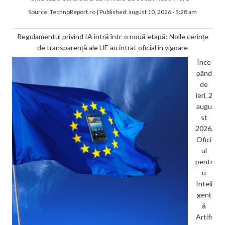
Source:
TechnoReport.ro
|
Published:
august 10, 2026 - 5:28 am
Regulamentul privind IA intră într-o nouă etapă: Noile cerințe
de transparență ale UE au intrat oficial în vigoare
Înce
pând
de
ieri, 2
augu
st
2026,
Ofici
ul
pentr
u
Inteli
genț
ă
Artifi