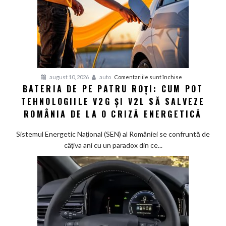
pentru
august 10, 2026
auto
Comentariile sunt închise
BATERIA DE PE PATRU ROȚI: CUM POT
Bateria
TEHNOLOGIILE V2G ȘI V2L SĂ SALVEZE
de
pe
ROMÂNIA DE LA O CRIZĂ ENERGETICĂ
patru
roți:
Sistemul Energetic Național (SEN) al României se confruntă de
Cum
câțiva ani cu un paradox din ce...
pot
tehnologiile
V2G
și
V2L
să
salveze