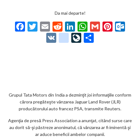
Da mai departe!
F
T
E
R
Li
W
G
Pi
O
ac
w
m
e
n
h
m
nt
ut
V
g
Li
P
e
itt
ai
d
ke
at
ai
er
lo
K
o
ve
ar
b
er
l
di
dI
s
l
es
o
o
Jo
ta
o
t
n
A
t
k.
gl
ur
je
o
p
co
e_
n
az
k
p
m
b
al
ă
o
Grupul Tata Motors din India a dezminţit joi informaţiile conform
cărora pregăteşte vânzarea Jaguar Land Rover (JLR)
o
producătorului auto francez PSA, transmite Reuters.
k
Agenţia de presă Press Association a anunţat, citând surse care
m
au dorit să-şi păstreze anonimatul, că vânzarea ar fi iminentă şi
ar aduce beneficii ambelor companii.
ar