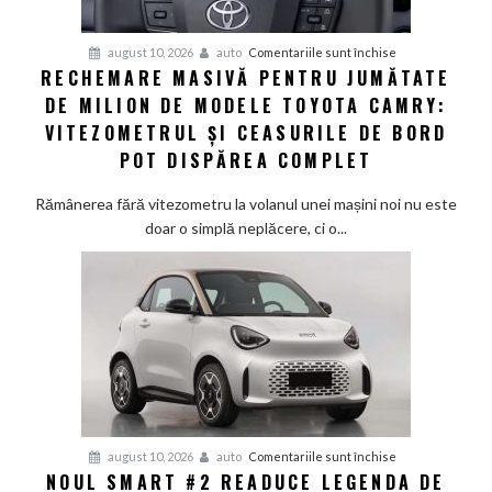
România
de
pentru
august 10, 2026
auto
Comentariile sunt închise
la
RECHEMARE MASIVĂ PENTRU JUMĂTATE
Rechemare
o
DE MILION DE MODELE TOYOTA CAMRY:
masivă
criză
pentru
VITEZOMETRUL ȘI CEASURILE DE BORD
energetică
jumătate
POT DISPĂREA COMPLET
de
milion
Rămânerea fără vitezometru la volanul unei mașini noi nu este
de
doar o simplă neplăcere, ci o...
modele
Toyota
Camry:
Vitezometrul
și
ceasurile
de
bord
pot
pentru
august 10, 2026
auto
Comentariile sunt închise
dispărea
NOUL SMART #2 READUCE LEGENDA DE
Noul
complet