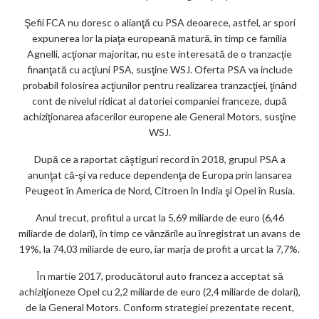
Şefii FCA nu doresc o alianţă cu PSA deoarece, astfel, ar spori
expunerea lor la piaţa europeană matură, în timp ce familia
Agnelli, acţionar majoritar, nu este interesată de o tranzacţie
finanţată cu acţiuni PSA, susţine WSJ. Oferta PSA va include
probabil folosirea acţiunilor pentru realizarea tranzacţiei, ţinând
cont de nivelul ridicat al datoriei companiei franceze, după
achiziţionarea afacerilor europene ale General Motors, susţine
WSJ.
După ce a raportat câştiguri record în 2018, grupul PSA a
anunţat că-şi va reduce dependenţa de Europa prin lansarea
Peugeot în America de Nord, Citroen în India şi Opel în Rusia.
Anul trecut, profitul a urcat la 5,69 miliarde de euro (6,46
miliarde de dolari), în timp ce vânzările au înregistrat un avans de
19%, la 74,03 miliarde de euro, iar marja de profit a urcat la 7,7%.
În martie 2017, producătorul auto francez a acceptat să
achiziţioneze Opel cu 2,2 miliarde de euro (2,4 miliarde de dolari),
de la General Motors. Conform strategiei prezentate recent,