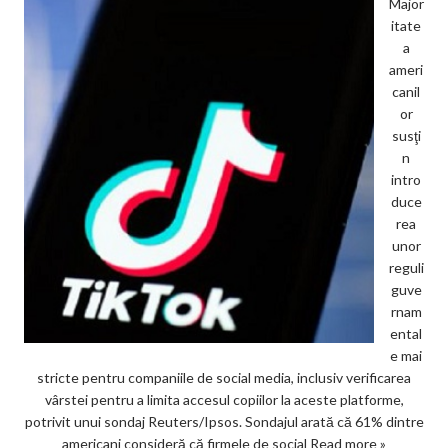
Major
itate
a
ameri
canil
or
susţi
n
intro
duce
rea
unor
reguli
guve
rnam
ental
e mai
stricte pentru companiile de social media, inclusiv verificarea
vârstei pentru a limita accesul copiilor la aceste platforme,
potrivit unui sondaj Reuters/Ipsos. Sondajul arată că 61% dintre
americani consideră că firmele de social
Read more »