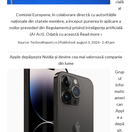
cială
al
Comisiei Europene, în colaborare directă cu autoritățile
naționale din statele membre, a început punerea în aplicare a
noilor prevederi din Regulamentul privind inteligența artificială
(AI Act). Odată cu această
Read more »
Source:
TechnoReport.ro
|
Published:
august 3, 2026 - 2:43 pm
Apple depășește Nvidia și devine cea mai valoroasă companie
din lume
Grup
ul
infor
matic
ameri
can
Appl
e a
depă
șit,