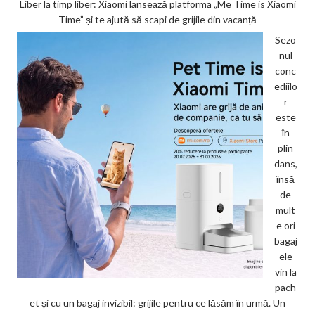
Liber la timp liber: Xiaomi lansează platforma „Me Time is Xiaomi
Time” și te ajută să scapi de grijile din vacanță
Sezo
nul
conc
ediilo
r
este
în
plin
dans,
însă
de
mult
e ori
bagaj
ele
vin la
pach
et și cu un bagaj invizibil: grijile pentru ce lăsăm în urmă. Un