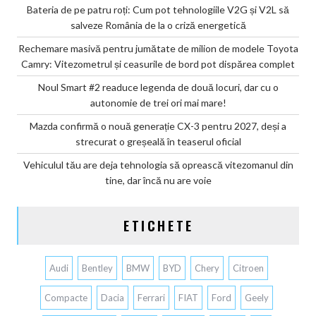
Bateria de pe patru roți: Cum pot tehnologiile V2G și V2L să
salveze România de la o criză energetică
Rechemare masivă pentru jumătate de milion de modele Toyota
Camry: Vitezometrul și ceasurile de bord pot dispărea complet
Noul Smart #2 readuce legenda de două locuri, dar cu o
autonomie de trei ori mai mare!
Mazda confirmă o nouă generație CX-3 pentru 2027, deși a
strecurat o greșeală în teaserul oficial
Vehiculul tău are deja tehnologia să oprească vitezomanul din
tine, dar încă nu are voie
ETICHETE
Audi
Bentley
BMW
BYD
Chery
Citroen
Compacte
Dacia
Ferrari
FIAT
Ford
Geely