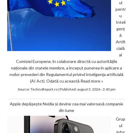
ul
pentr
u
Inteli
genț
ă
Artifi
cială
al
Comisiei Europene, în colaborare directă cu autoritățile
naționale din statele membre, a început punerea în aplicare a
noilor prevederi din Regulamentul privind inteligența artificială
(AI Act). Odată cu această
Read more »
Source:
TechnoReport.ro
|
Published:
august 3, 2026 - 2:43 pm
Apple depășește Nvidia și devine cea mai valoroasă companie
din lume
Grup
ul
infor