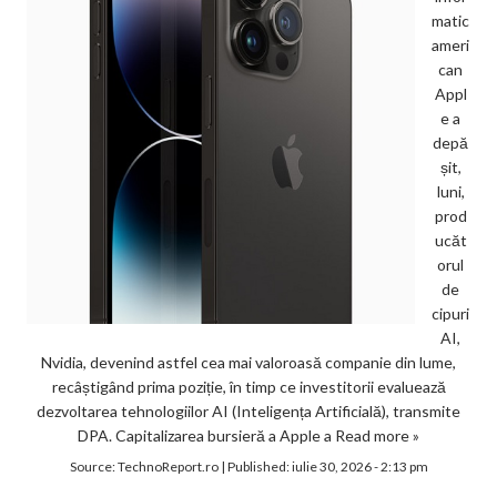
matic
ameri
can
Appl
e a
depă
șit,
luni,
prod
ucăt
orul
de
cipuri
AI,
Nvidia, devenind astfel cea mai valoroasă companie din lume,
recâștigând prima poziție, în timp ce investitorii evaluează
dezvoltarea tehnologiilor AI (Inteligența Artificială), transmite
DPA. Capitalizarea bursieră a Apple a
Read more »
Source:
TechnoReport.ro
|
Published:
iulie 30, 2026 - 2:13 pm