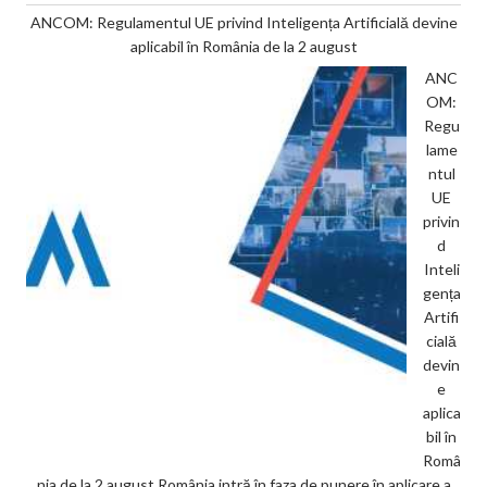
ANCOM: Regulamentul UE privind Inteligența Artificială devine
aplicabil în România de la 2 august
ANC
OM:
Regu
lame
ntul
UE
privin
d
Inteli
gența
Artifi
cială
devin
e
aplica
bil în
Româ
nia de la 2 august România intră în faza de punere în aplicare a