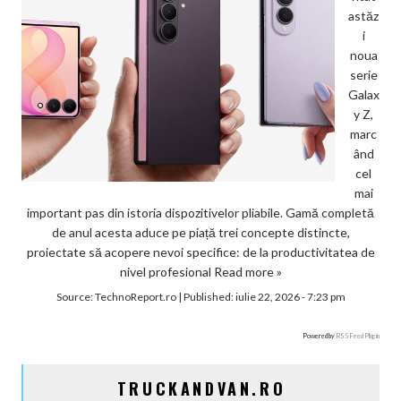
astăz
i
noua
serie
Galax
y Z,
marc
ând
cel
mai
important pas din istoria dispozitivelor pliabile. Gamă completă
de anul acesta aduce pe piață trei concepte distincte,
proiectate să acopere nevoi specifice: de la productivitatea de
nivel profesional
Read more »
Source:
TechnoReport.ro
|
Published:
iulie 22, 2026 - 7:23 pm
Powered by
RSS Feed Plugin
TRUCKANDVAN.RO