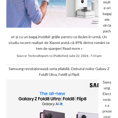
mult
e ori
bagaj
ele
vin la
pach
et și cu un bagaj invizibil: grijile pentru ce lăsăm în urmă. Un
studiu recent realizat de Xiaomi arată că 49% dintre români se
tem de spargeri
Read more »
Source:
TechnoReport.ro
|
Published:
iulie 22, 2026 - 7:31 pm
Samsung revoluționează seria pliabilă: Debutul noilor Galaxy Z
Fold8 Ultra, Fold8 și Flip8
Sams
ung
Elect
ronic
s a
preze
ntat