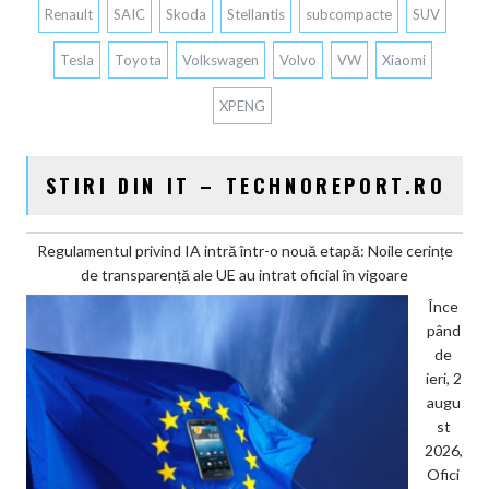
Renault
SAIC
Skoda
Stellantis
subcompacte
SUV
Tesla
Toyota
Volkswagen
Volvo
VW
Xiaomi
XPENG
STIRI DIN IT – TECHNOREPORT.RO
Regulamentul privind IA intră într-o nouă etapă: Noile cerințe
de transparență ale UE au intrat oficial în vigoare
Înce
pând
de
ieri, 2
augu
st
2026,
Ofici