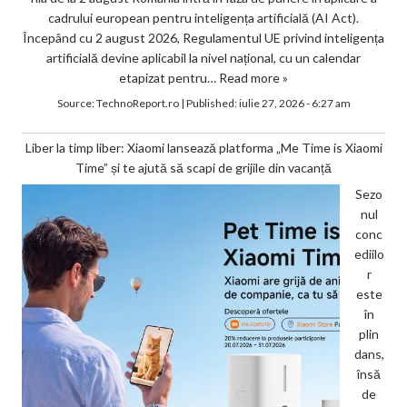
cadrului european pentru inteligența artificială (AI Act).
Începând cu 2 august 2026, Regulamentul UE privind inteligența
artificială devine aplicabil la nivel național, cu un calendar
etapizat pentru…
Read more »
Source:
TechnoReport.ro
|
Published:
iulie 27, 2026 - 6:27 am
Liber la timp liber: Xiaomi lansează platforma „Me Time is Xiaomi
Time” și te ajută să scapi de grijile din vacanță
Sezo
nul
conc
ediilo
r
este
în
plin
dans,
însă
de