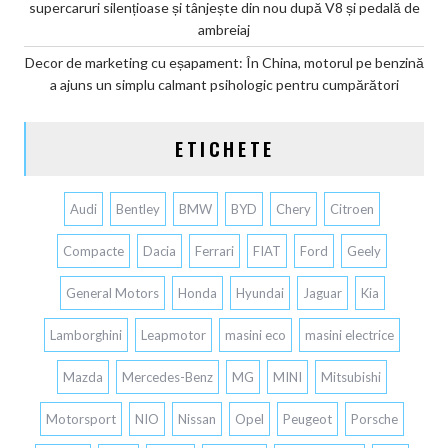
supercaruri silențioase și tânjește din nou după V8 și pedală de
ambreiaj
Decor de marketing cu eșapament: În China, motorul pe benzină
a ajuns un simplu calmant psihologic pentru cumpărători
ETICHETE
Audi
Bentley
BMW
BYD
Chery
Citroen
Compacte
Dacia
Ferrari
FIAT
Ford
Geely
General Motors
Honda
Hyundai
Jaguar
Kia
Lamborghini
Leapmotor
masini eco
masini electrice
Mazda
Mercedes-Benz
MG
MINI
Mitsubishi
Motorsport
NIO
Nissan
Opel
Peugeot
Porsche