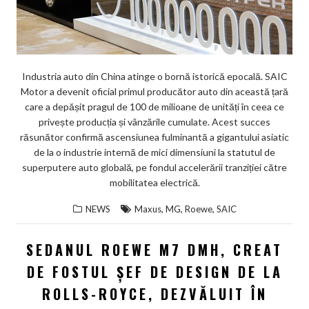
Industria auto din China atinge o bornă istorică epocală. SAIC
Motor a devenit oficial primul producător auto din această țară
care a depășit pragul de 100 de milioane de unități în ceea ce
privește producția și vânzările cumulate. Acest succes
răsunător confirmă ascensiunea fulminantă a gigantului asiatic
de la o industrie internă de mici dimensiuni la statutul de
superputere auto globală, pe fondul accelerării tranziției către
mobilitatea electrică.
,
,
,
NEWS
Maxus
MG
Roewe
SAIC
SEDANUL ROEWE M7 DMH, CREAT
DE FOSTUL ȘEF DE DESIGN DE LA
ROLLS-ROYCE, DEZVĂLUIT ÎN