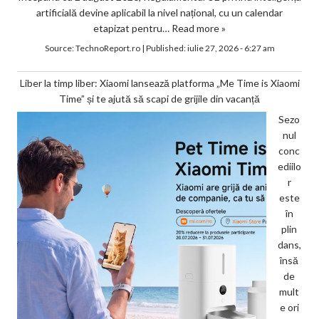
artificială devine aplicabil la nivel național, cu un calendar
etapizat pentru…
Read more »
Source:
TechnoReport.ro
|
Published:
iulie 27, 2026 - 6:27 am
Liber la timp liber: Xiaomi lansează platforma „Me Time is Xiaomi
Time” și te ajută să scapi de grijile din vacanță
Sezo
nul
conc
ediilo
r
este
în
plin
dans,
însă
de
mult
e ori