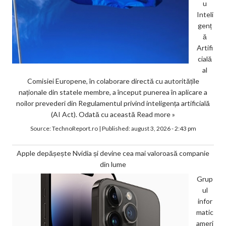
u
Inteli
genț
ă
Artifi
cială
al
Comisiei Europene, în colaborare directă cu autoritățile
naționale din statele membre, a început punerea în aplicare a
noilor prevederi din Regulamentul privind inteligența artificială
(AI Act). Odată cu această
Read more »
Source:
TechnoReport.ro
|
Published:
august 3, 2026 - 2:43 pm
Apple depășește Nvidia și devine cea mai valoroasă companie
din lume
Grup
ul
infor
matic
ameri