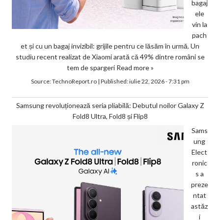
bagaj
ele
vin la
pach
et și cu un bagaj invizibil: grijile pentru ce lăsăm în urmă. Un
studiu recent realizat de Xiaomi arată că 49% dintre români se
tem de spargeri
Read more »
Source:
TechnoReport.ro
|
Published:
iulie 22, 2026 - 7:31 pm
Samsung revoluționează seria pliabilă: Debutul noilor Galaxy Z
Fold8 Ultra, Fold8 și Flip8
Sams
ung
Elect
ronic
s a
preze
ntat
astăz
i