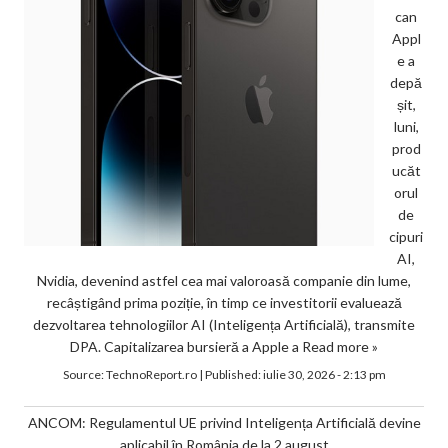
can
Appl
e a
depă
șit,
luni,
prod
ucăt
orul
de
cipuri
AI,
Nvidia, devenind astfel cea mai valoroasă companie din lume,
recâștigând prima poziție, în timp ce investitorii evaluează
dezvoltarea tehnologiilor AI (Inteligența Artificială), transmite
DPA. Capitalizarea bursieră a Apple a
Read more »
Source:
TechnoReport.ro
|
Published:
iulie 30, 2026 - 2:13 pm
ANCOM: Regulamentul UE privind Inteligența Artificială devine
aplicabil în România de la 2 august