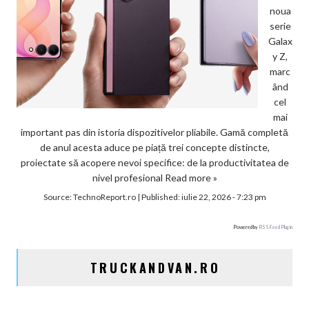
noua
serie
Galax
y Z,
marc
ând
cel
mai
important pas din istoria dispozitivelor pliabile. Gamă completă
de anul acesta aduce pe piață trei concepte distincte,
proiectate să acopere nevoi specifice: de la productivitatea de
nivel profesional
Read more »
Source:
TechnoReport.ro
|
Published:
iulie 22, 2026 - 7:23 pm
Powered by
RSS Feed Plugin
TRUCKANDVAN.RO