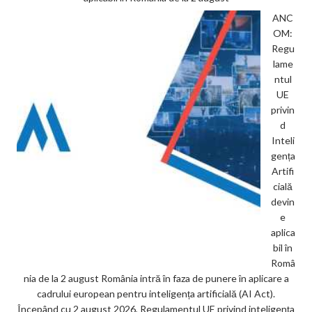
ANC
OM:
Regu
lame
ntul
UE
privin
d
Inteli
gența
Artifi
cială
devin
e
aplica
bil în
Româ
nia de la 2 august România intră în faza de punere în aplicare a
cadrului european pentru inteligența artificială (AI Act).
Începând cu 2 august 2026, Regulamentul UE privind inteligența