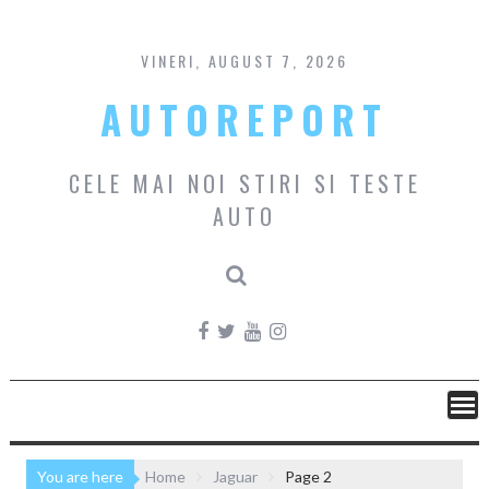
Skip
to
content
VINERI, AUGUST 7, 2026
AUTOREPORT
CELE MAI NOI STIRI SI TESTE
AUTO
You are here
Home
Jaguar
Page 2