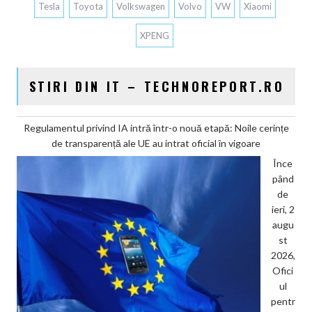
Tesla
Toyota
Volkswagen
Volvo
VW
Xiaomi
XPENG
STIRI DIN IT – TECHNOREPORT.RO
Regulamentul privind IA intră într-o nouă etapă: Noile cerințe
de transparență ale UE au intrat oficial în vigoare
Înce
pând
de
ieri, 2
augu
st
2026,
Ofici
ul
pentr