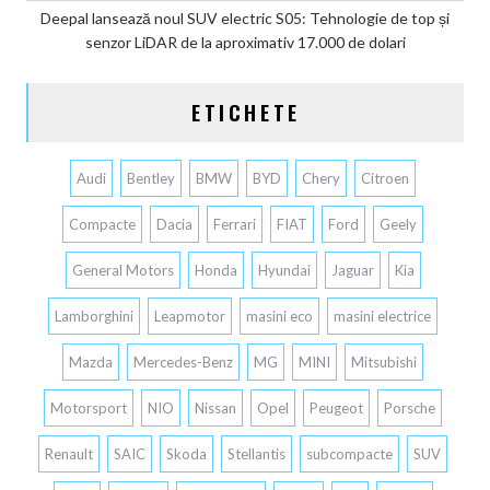
Deepal lansează noul SUV electric S05: Tehnologie de top și
senzor LiDAR de la aproximativ 17.000 de dolari
ETICHETE
Audi
Bentley
BMW
BYD
Chery
Citroen
Compacte
Dacia
Ferrari
FIAT
Ford
Geely
General Motors
Honda
Hyundai
Jaguar
Kia
Lamborghini
Leapmotor
masini eco
masini electrice
Mazda
Mercedes-Benz
MG
MINI
Mitsubishi
Motorsport
NIO
Nissan
Opel
Peugeot
Porsche
Renault
SAIC
Skoda
Stellantis
subcompacte
SUV