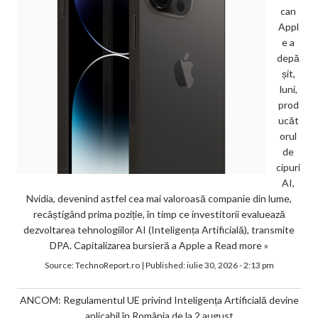
can
Appl
e a
depă
șit,
luni,
prod
ucăt
orul
de
cipuri
AI,
Nvidia, devenind astfel cea mai valoroasă companie din lume,
recâștigând prima poziție, în timp ce investitorii evaluează
dezvoltarea tehnologiilor AI (Inteligența Artificială), transmite
DPA. Capitalizarea bursieră a Apple a
Read more »
Source:
TechnoReport.ro
|
Published:
iulie 30, 2026 - 2:13 pm
ANCOM: Regulamentul UE privind Inteligența Artificială devine
aplicabil în România de la 2 august