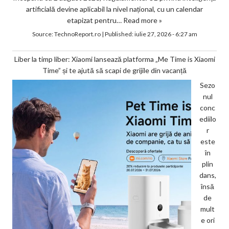
artificială devine aplicabil la nivel național, cu un calendar
etapizat pentru…
Read more »
Source:
TechnoReport.ro
|
Published:
iulie 27, 2026 - 6:27 am
Liber la timp liber: Xiaomi lansează platforma „Me Time is Xiaomi
Time” și te ajută să scapi de grijile din vacanță
Sezo
nul
conc
ediilo
r
este
în
plin
dans,
însă
de
mult
e ori