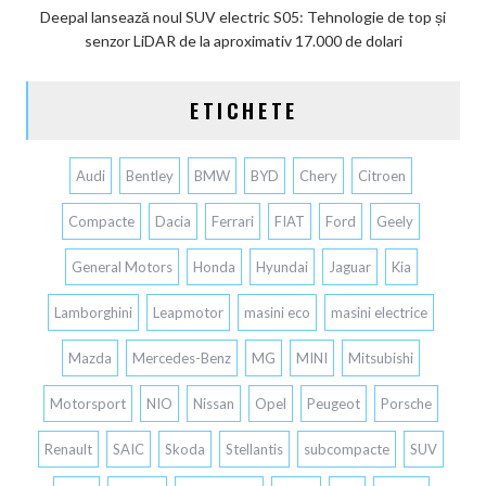
Deepal lansează noul SUV electric S05: Tehnologie de top și
senzor LiDAR de la aproximativ 17.000 de dolari
ETICHETE
Audi
Bentley
BMW
BYD
Chery
Citroen
Compacte
Dacia
Ferrari
FIAT
Ford
Geely
General Motors
Honda
Hyundai
Jaguar
Kia
Lamborghini
Leapmotor
masini eco
masini electrice
Mazda
Mercedes-Benz
MG
MINI
Mitsubishi
Motorsport
NIO
Nissan
Opel
Peugeot
Porsche
Renault
SAIC
Skoda
Stellantis
subcompacte
SUV