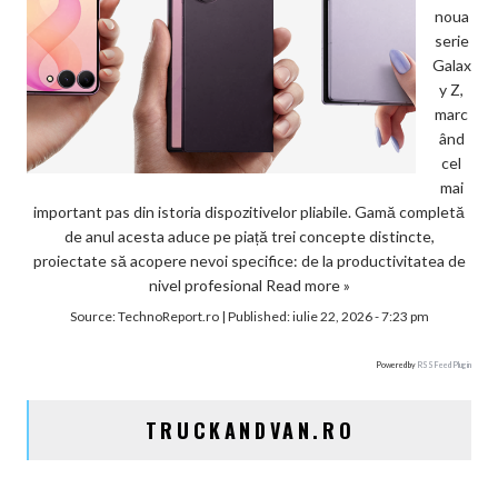
noua
serie
Galax
y Z,
marc
ând
cel
mai
important pas din istoria dispozitivelor pliabile. Gamă completă
de anul acesta aduce pe piață trei concepte distincte,
proiectate să acopere nevoi specifice: de la productivitatea de
nivel profesional
Read more »
Source:
TechnoReport.ro
|
Published:
iulie 22, 2026 - 7:23 pm
Powered by
RSS Feed Plugin
TRUCKANDVAN.RO