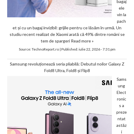
bagaj
ele
vin la
pach
et și cu un bagaj invizibil: grijile pentru ce lăsăm în urmă. Un
studiu recent realizat de Xiaomi arată că 49% dintre români se
tem de spargeri
Read more »
Source:
TechnoReport.ro
|
Published:
iulie 22, 2026 - 7:31 pm
Samsung revoluționează seria pliabilă: Debutul noilor Galaxy Z
Fold8 Ultra, Fold8 și Flip8
Sams
ung
Elect
ronic
s a
preze
ntat
astăz
i