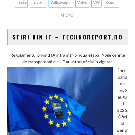
Tesla
Toyota
Volkswagen
Volvo
VW
Xiaomi
XPENG
STIRI DIN IT – TECHNOREPORT.RO
Regulamentul privind IA intră într-o nouă etapă: Noile cerințe
de transparență ale UE au intrat oficial în vigoare
Înce
pând
de
ieri, 2
augu
st
2026,
Ofici
ul
pentr