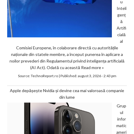
u
Inteli
genț
ă
Artifi
cială
al
Comisiei Europene, în colaborare directă cu autoritățile
naționale din statele membre, a început punerea în aplicare a
noilor prevederi din Regulamentul privind inteligența artificială
(AI Act). Odată cu această
Read more »
Source:
TechnoReport.ro
|
Published:
august 3, 2026 - 2:43 pm
Apple depășește Nvidia și devine cea mai valoroasă companie
din lume
Grup
ul
infor
matic
ameri