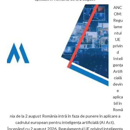
ANC
OM:
Regu
lame
ntul
UE
privin
d
Inteli
gența
Artifi
cială
devin
e
aplica
bil în
Româ
nia de la 2 august România intră în faza de punere în aplicare a
cadrului european pentru inteligența artificială (AI Act).
Începând cu 2 august 2026, Regulamentul UE privind inteligența