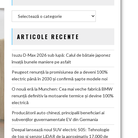
Categorii
ARTICOLE RECENTE
Isuzu D-Max 2026 sub lupă: Calul de bătaie japonez
învață bunele maniere pe asfalt
Peugeot renunță la promisiunea de a deveni 100%
electric până în 2030 și confirmă șapte modele noi
O nouă eră la Munchen: Cea mai veche fabrică BMW
renunță definitiv la motoarele termice și devine 100%
electrică
Producătorii auto chinezi, principalii beneficiari ai
subvenților guvernamentale EV din Germania
Deepal lansează noul SUV electric S05: Tehnologie
de top și senzor LiDAR de la aproximativ 17.000 de