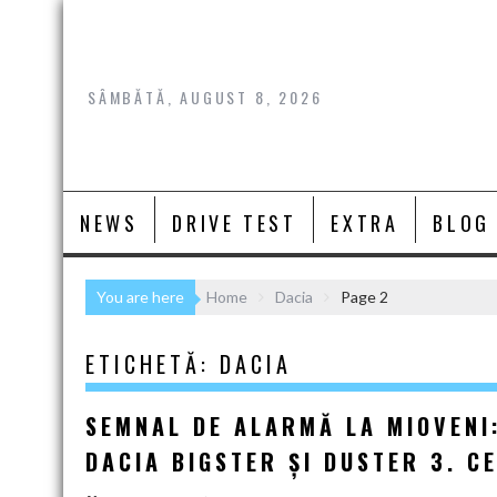
Skip
to
content
SÂMBĂTĂ, AUGUST 8, 2026
NEWS
DRIVE TEST
EXTRA
BLOG
You are here
Home
Dacia
Page 2
ETICHETĂ:
DACIA
SEMNAL DE ALARMĂ LA MIOVENI
DACIA BIGSTER ȘI DUSTER 3. C