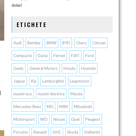
dolari
ETICHETE
Audi
Bentley
BMW
BYD
Chery
Citroen
Compacte
Dacia
Ferrari
FIAT
Ford
Geely
General Motors
Honda
Hyundai
Jaguar
Kia
Lamborghini
Leapmotor
U
masini eco
masini electrice
Mazda
Mercedes-Benz
MG
MINI
Mitsubishi
Motorsport
NIO
Nissan
Opel
Peugeot
Porsche
Renault
SAIC
Skoda
Stellantis