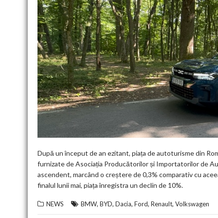
După un început de an ezitant, piața de autoturisme din Rom
furnizate de Asociația Producătorilor și Importatorilor de A
ascendent, marcând o creștere de 0,3% comparativ cu aceeași
finalul lunii mai, piața înregistra un declin de 10%.
,
,
,
,
,
NEWS
BMW
BYD
Dacia
Ford
Renault
Volkswagen