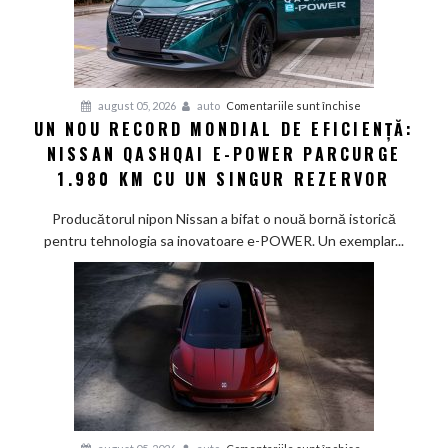
pentru
august 05, 2026
auto
Comentariile sunt închise
UN NOU RECORD MONDIAL DE EFICIENȚĂ:
Un
NISSAN QASHQAI E-POWER PARCURGE
nou
record
1.980 KM CU UN SINGUR REZERVOR
mondial
de
Producătorul nipon Nissan a bifat o nouă bornă istorică
eficiență:
pentru tehnologia sa inovatoare e-POWER. Un exemplar...
Nissan
Qashqai
e-
POWER
parcurge
1.980
km
cu
un
pentru