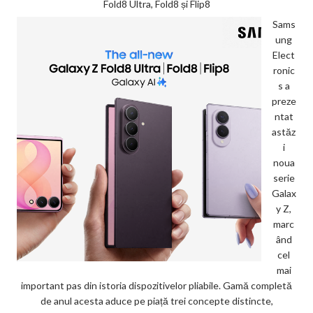
Fold8 Ultra, Fold8 și Flip8
Sams
ung
Elect
ronic
s a
preze
ntat
astăz
i
noua
serie
Galax
y Z,
marc
ând
cel
mai
important pas din istoria dispozitivelor pliabile. Gamă completă
de anul acesta aduce pe piață trei concepte distincte,