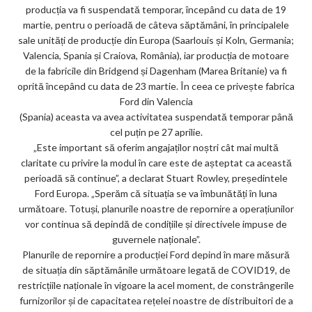
producția va fi suspendată temporar, începând cu data de 19
m
martie, pentru o perioadă de câteva săptămâni, în principalele
ar
sale unități de producție din Europa (Saarlouis și Koln, Germania;
Valencia, Spania și Craiova, România), iar producția de motoare
ks
de la fabricile din Bridgend și Dagenham (Marea Britanie) va fi
oprită începând cu data de 23 martie. În ceea ce privește fabrica
Ford din Valencia
(Spania) aceasta va avea activitatea suspendată temporar până
cel puțin pe 27 aprilie.
„Este important să oferim angajaților noștri cât mai multă
claritate cu privire la modul în care este de așteptat ca această
perioadă să continue”, a declarat Stuart Rowley, președintele
Ford Europa. „Sperăm că situația se va îmbunătăți în luna
următoare. Totuși, planurile noastre de repornire a operațiunilor
vor continua să depindă de condițiile și directivele impuse de
guvernele naționale”.
Planurile de repornire a producției Ford depind în mare măsură
de situația din săptămânile următoare legată de COVID19, de
restricțiile naționale în vigoare la acel moment, de constrângerile
furnizorilor și de capacitatea rețelei noastre de distribuitori de a