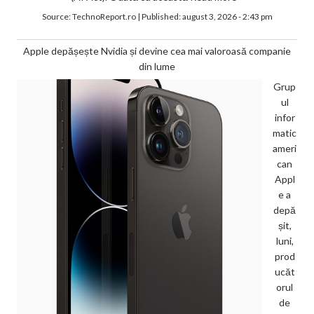
Source:
TechnoReport.ro
|
Published:
august 3, 2026 - 2:43 pm
Apple depășește Nvidia și devine cea mai valoroasă companie
din lume
Grup
ul
infor
matic
ameri
can
Appl
e a
depă
șit,
luni,
prod
ucăt
orul
de