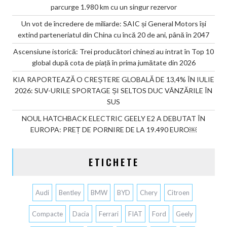
parcurge 1.980 km cu un singur rezervor
Un vot de încredere de miliarde: SAIC și General Motors își
extind parteneriatul din China cu încă 20 de ani, până în 2047
Ascensiune istorică: Trei producători chinezi au intrat în Top 10
global după cota de piață în prima jumătate din 2026
KIA RAPORTEAZĂ O CREȘTERE GLOBALĂ DE 13,4% ÎN IULIE
2026: SUV-URILE SPORTAGE ȘI SELTOS DUC VÂNZĂRILE ÎN
SUS
NOUL HATCHBACK ELECTRIC GEELY E2 A DEBUTAT ÎN
EUROPA: PREȚ DE PORNIRE DE LA 19.490 EURO￼
ETICHETE
Audi
Bentley
BMW
BYD
Chery
Citroen
Compacte
Dacia
Ferrari
FIAT
Ford
Geely