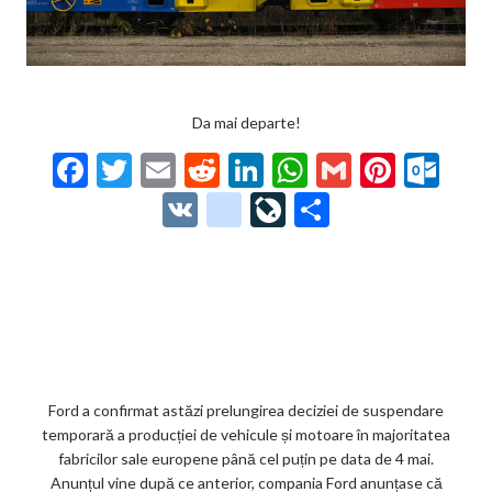
Da mai departe!
F
T
E
R
Li
W
G
Pi
O
ac
w
m
e
n
h
m
nt
ut
V
g
Li
P
e
itt
ai
d
ke
at
ai
er
lo
K
o
ve
ar
b
er
l
di
dI
s
l
es
o
o
Jo
ta
o
t
n
A
t
k.
gl
ur
je
o
p
co
e_
n
az
k
p
m
b
al
ă
o
Ford a confirmat astăzi prelungirea deciziei de suspendare
temporară a producției de vehicule și motoare în majoritatea
o
fabricilor sale europene până cel puțin pe data de 4 mai.
k
Anunțul vine după ce anterior, compania Ford anunțase că