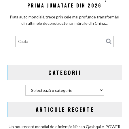
producători
PRIMA JUMĂTATE DIN 2026
până
chinezi
în
au
Piața auto mondială trece prin cele mai profunde transformări
2047
intrat
din ultimele deconstructe, iar mărcile din China...
în
Top
10
global
după
cota
de
CATEGORII
piață
în
prima
Categorii
jumătate
din
2026
ARTICOLE RECENTE
Un nou record mondial de eficiență: Nissan Qashqai e-POWER