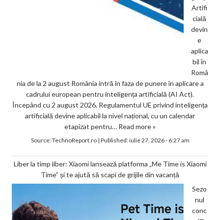
Artifi
cială
devin
e
aplica
bil în
Româ
nia de la 2 august România intră în faza de punere în aplicare a
cadrului european pentru inteligența artificială (AI Act).
Începând cu 2 august 2026, Regulamentul UE privind inteligența
artificială devine aplicabil la nivel național, cu un calendar
etapizat pentru…
Read more »
Source:
TechnoReport.ro
|
Published:
iulie 27, 2026 - 6:27 am
Liber la timp liber: Xiaomi lansează platforma „Me Time is Xiaomi
Time” și te ajută să scapi de grijile din vacanță
Sezo
nul
conc