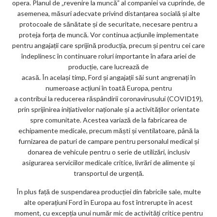
opera. Planul de „revenire la muncă” al companiei va cuprinde, de
asemenea, măsuri adecvate privind distanțarea socială și alte
protocoale de sănătate și de securitate, necesare pentru a
proteja forța de muncă. Vor continua acțiunile implementate
pentru angajații care sprijină producția, precum și pentru cei care
îndeplinesc în continuare roluri importante în afara ariei de
producție, care lucrează de
acasă. În același timp, Ford și angajații săi sunt angrenați în
numeroase acțiuni în toată Europa, pentru
a contribui la reducerea răspândirii coronavirusului (COVID19),
prin sprijinirea inițiativelor naționale și a activităților orientate
spre comunitate. Acestea variază de la fabricarea de
echipamente medicale, precum măști și ventilatoare, până la
furnizarea de paturi de campare pentru personalul medical și
donarea de vehicule pentru o serie de utilizări, inclusiv
asigurarea serviciilor medicale critice, livrări de alimente și
transportul de urgență.
În plus față de suspendarea producției din fabricile sale, multe
alte operațiuni Ford în Europa au fost întrerupte în acest
moment, cu excepția unui număr mic de activități critice pentru