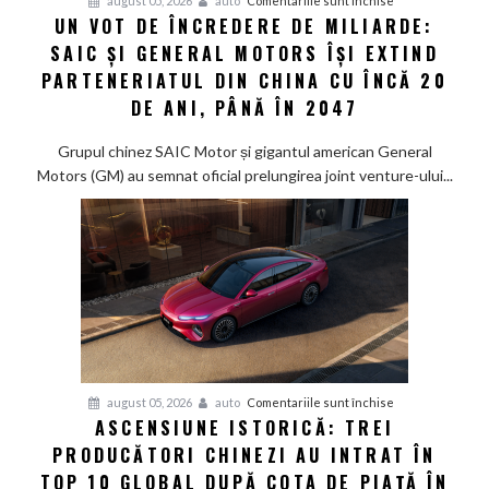
august 05, 2026
auto
Comentariile sunt închise
singur
UN VOT DE ÎNCREDERE DE MILIARDE:
Un
rezervor
SAIC ȘI GENERAL MOTORS ÎȘI EXTIND
vot
de
PARTENERIATUL DIN CHINA CU ÎNCĂ 20
încredere
DE ANI, PÂNĂ ÎN 2047
de
miliarde:
Grupul chinez SAIC Motor și gigantul american General
SAIC
Motors (GM) au semnat oficial prelungirea joint venture-ului...
și
General
Motors
își
extind
parteneriatul
din
China
cu
pentru
august 05, 2026
auto
Comentariile sunt închise
încă
ASCENSIUNE ISTORICĂ: TREI
Ascensiune
20
PRODUCĂTORI CHINEZI AU INTRAT ÎN
istorică:
de
Trei
TOP 10 GLOBAL DUPĂ COTA DE PIAȚĂ ÎN
ani,