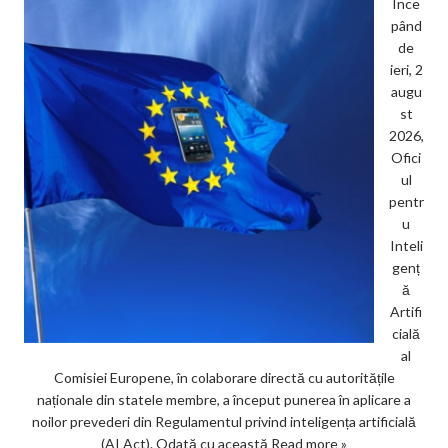
Înce
pând
de
ieri, 2
augu
st
2026,
Ofici
ul
pentr
u
Inteli
genț
ă
Artifi
cială
al
Comisiei Europene, în colaborare directă cu autoritățile
naționale din statele membre, a început punerea în aplicare a
noilor prevederi din Regulamentul privind inteligența artificială
(AI Act). Odată cu această
Read more »