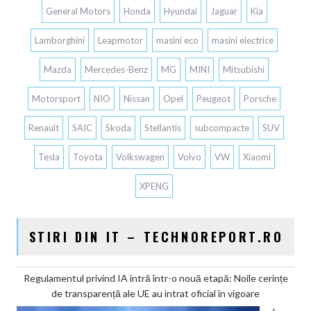
General Motors
Honda
Hyundai
Jaguar
Kia
Lamborghini
Leapmotor
masini eco
masini electrice
Mazda
Mercedes-Benz
MG
MINI
Mitsubishi
Motorsport
NIO
Nissan
Opel
Peugeot
Porsche
Renault
SAIC
Skoda
Stellantis
subcompacte
SUV
Tesla
Toyota
Volkswagen
Volvo
VW
Xiaomi
XPENG
STIRI DIN IT – TECHNOREPORT.RO
Regulamentul privind IA intră într-o nouă etapă: Noile cerințe
de transparență ale UE au intrat oficial în vigoare