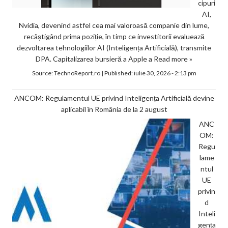
cipuri
AI,
Nvidia, devenind astfel cea mai valoroasă companie din lume,
recâștigând prima poziție, în timp ce investitorii evaluează
dezvoltarea tehnologiilor AI (Inteligența Artificială), transmite
DPA. Capitalizarea bursieră a Apple a
Read more »
Source:
TechnoReport.ro
|
Published:
iulie 30, 2026 - 2:13 pm
ANCOM: Regulamentul UE privind Inteligența Artificială devine
aplicabil în România de la 2 august
ANC
OM:
Regu
lame
ntul
UE
privin
d
Inteli
gența