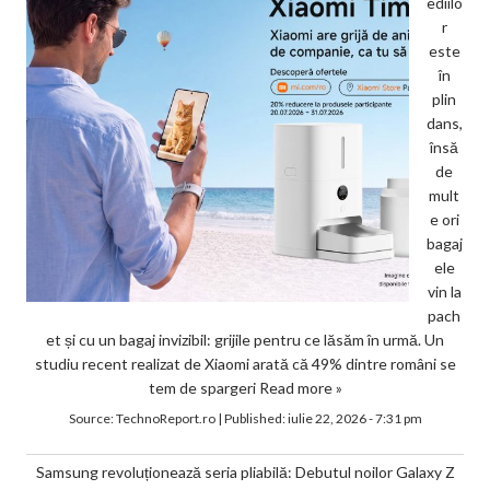
ediilo
r
este
în
plin
dans,
însă
de
mult
e ori
bagaj
ele
vin la
pach
et și cu un bagaj invizibil: grijile pentru ce lăsăm în urmă. Un
studiu recent realizat de Xiaomi arată că 49% dintre români se
tem de spargeri
Read more »
Source:
TechnoReport.ro
|
Published:
iulie 22, 2026 - 7:31 pm
Samsung revoluționează seria pliabilă: Debutul noilor Galaxy Z