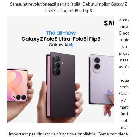
Samsung revoluționează seria pliabilă: Debutul noilor Galaxy Z
Fold8 Ultra, Fold8 și Flip8
Sams
ung
Elect
ronic
s a
preze
ntat
astăz
i
noua
serie
Galax
y Z,
marc
ând
cel
mai
important pas din istoria dispozitivelor pliabile. Gamă completă