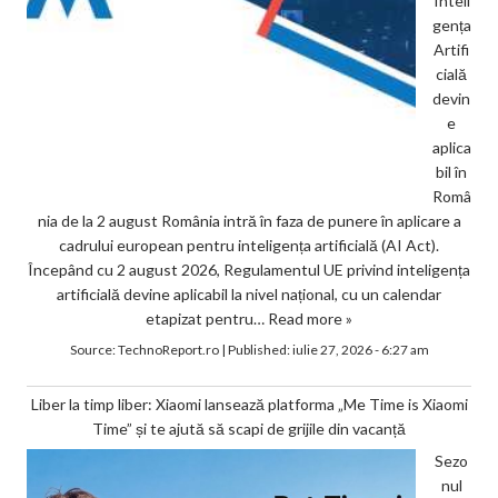
Inteli
gența
Artifi
cială
devin
e
aplica
bil în
Româ
nia de la 2 august România intră în faza de punere în aplicare a
cadrului european pentru inteligența artificială (AI Act).
Începând cu 2 august 2026, Regulamentul UE privind inteligența
artificială devine aplicabil la nivel național, cu un calendar
etapizat pentru…
Read more »
Source:
TechnoReport.ro
|
Published:
iulie 27, 2026 - 6:27 am
Liber la timp liber: Xiaomi lansează platforma „Me Time is Xiaomi
Time” și te ajută să scapi de grijile din vacanță
Sezo
nul