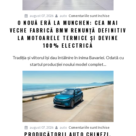
confirmă
șapte
pentru
august 07, 2026
auto
Comentariile sunt închise
modele
O NOUĂ ERĂ LA MUNCHEN: CEA MAI
O
noi
VECHE FABRICĂ BMW RENUNȚĂ DEFINITIV
nouă
eră
LA MOTOARELE TERMICE ȘI DEVINE
la
100% ELECTRICĂ
Munchen:
Cea
Tradiția și viitorul își dau întâlnire în inima Bavariei. Odată cu
mai
startul producției noului model complet...
veche
fabrică
BMW
renunță
definitiv
la
motoarele
termice
și
pentru
august 07, 2026
auto
Comentariile sunt închise
devine
PRODUCĂTORII AUTO CHINEZI,
Producătorii
100%