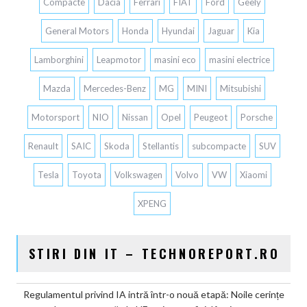
Compacte
Dacia
Ferrari
FIAT
Ford
Geely
General Motors
Honda
Hyundai
Jaguar
Kia
Lamborghini
Leapmotor
masini eco
masini electrice
Mazda
Mercedes-Benz
MG
MINI
Mitsubishi
Motorsport
NIO
Nissan
Opel
Peugeot
Porsche
Renault
SAIC
Skoda
Stellantis
subcompacte
SUV
Tesla
Toyota
Volkswagen
Volvo
VW
Xiaomi
XPENG
STIRI DIN IT – TECHNOREPORT.RO
Regulamentul privind IA intră într-o nouă etapă: Noile cerințe