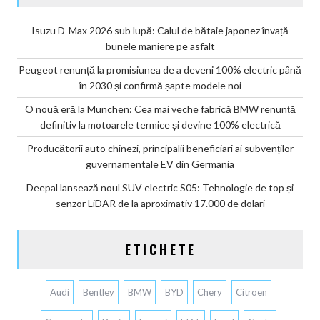
Isuzu D-Max 2026 sub lupă: Calul de bătaie japonez învață
bunele maniere pe asfalt
Peugeot renunță la promisiunea de a deveni 100% electric până
în 2030 și confirmă șapte modele noi
O nouă eră la Munchen: Cea mai veche fabrică BMW renunță
definitiv la motoarele termice și devine 100% electrică
Producătorii auto chinezi, principalii beneficiari ai subvenților
guvernamentale EV din Germania
Deepal lansează noul SUV electric S05: Tehnologie de top și
senzor LiDAR de la aproximativ 17.000 de dolari
ETICHETE
Audi
Bentley
BMW
BYD
Chery
Citroen