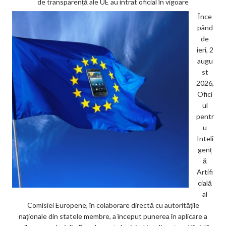
de transparență ale UE au intrat oficial în vigoare
Înce
pând
de
ieri, 2
augu
st
2026,
Ofici
ul
pentr
u
Inteli
genț
ă
Artifi
cială
al
Comisiei Europene, în colaborare directă cu autoritățile
naționale din statele membre, a început punerea în aplicare a