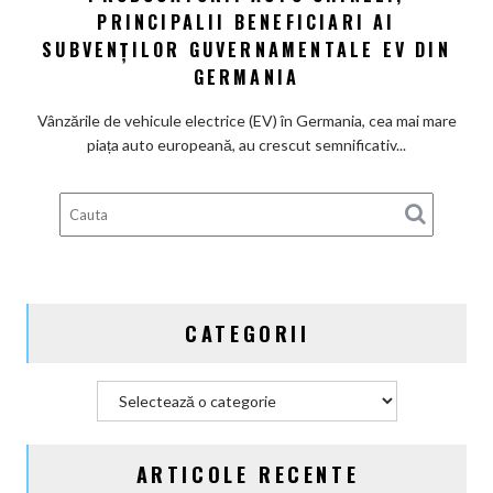
PRINCIPALII BENEFICIARI AI
auto
electrică
chinezi,
SUBVENȚILOR GUVERNAMENTALE EV DIN
principalii
GERMANIA
beneficiari
ai
Vânzările de vehicule electrice (EV) în Germania, cea mai mare
subvenților
piața auto europeană, au crescut semnificativ...
guvernamentale
EV
din
Germania
CATEGORII
Categorii
ARTICOLE RECENTE