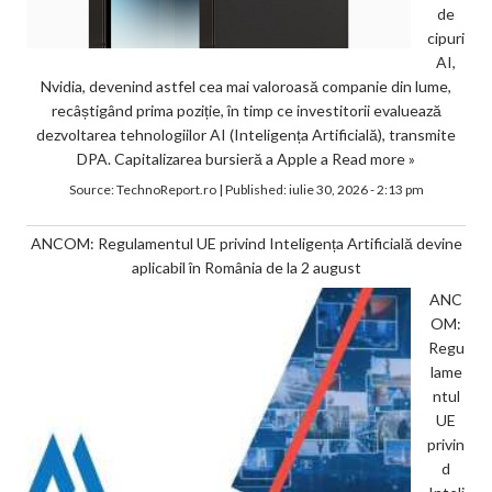
de
cipuri
AI,
Nvidia, devenind astfel cea mai valoroasă companie din lume,
recâștigând prima poziție, în timp ce investitorii evaluează
dezvoltarea tehnologiilor AI (Inteligența Artificială), transmite
DPA. Capitalizarea bursieră a Apple a
Read more »
Source:
TechnoReport.ro
|
Published:
iulie 30, 2026 - 2:13 pm
ANCOM: Regulamentul UE privind Inteligența Artificială devine
aplicabil în România de la 2 august
ANC
OM:
Regu
lame
ntul
UE
privin
d