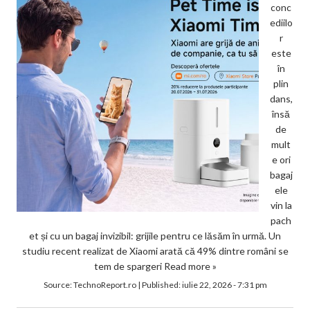
conc
ediilo
r
este
în
plin
dans,
însă
de
mult
e ori
bagaj
ele
vin la
pach
et și cu un bagaj invizibil: grijile pentru ce lăsăm în urmă. Un
studiu recent realizat de Xiaomi arată că 49% dintre români se
tem de spargeri
Read more »
Source:
TechnoReport.ro
|
Published:
iulie 22, 2026 - 7:31 pm