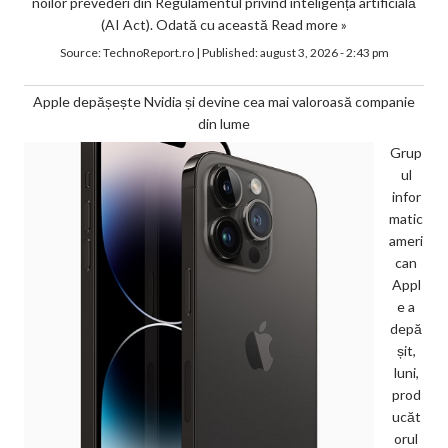
noilor prevederi din Regulamentul privind inteligența artificială
(AI Act). Odată cu această
Read more »
Source:
TechnoReport.ro
|
Published:
august 3, 2026 - 2:43 pm
Apple depășește Nvidia și devine cea mai valoroasă companie
din lume
Grup
ul
infor
matic
ameri
can
Appl
e a
depă
șit,
luni,
prod
ucăt
orul