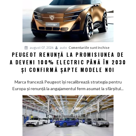
pentru
august 07, 2026
auto
Comentariile sunt închise
PEUGEOT RENUNȚĂ LA PROMISIUNEA DE
Peugeot
A DEVENI 100% ELECTRIC PÂNĂ ÎN 2030
renunță
la
ȘI CONFIRMĂ ȘAPTE MODELE NOI
promisiunea
de
Marca franceză Peugeot își recalibrează strategia pentru
a
Europa și renunță la angajamentul ferm asumat la sfârșitul...
deveni
100%
electric
până
în
2030
și