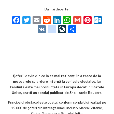
Da mai departe!
F
T
E
R
Li
W
G
Pi
O
ac
w
m
e
n
h
m
nt
ut
V
g
Li
P
e
itt
ai
d
ke
at
ai
er
lo
K
o
ve
ar
b
er
l
di
dI
s
l
es
o
o
Jo
ta
o
t
n
A
t
k.
gl
ur
je
o
p
co
e_
n
az
k
p
m
b
al
ă
o
Șoferii devin din ce în ce mai reticenți în a trece de la
motoarele cu ardere internă la vehicule electrice, iar
o
tendința este mai pronunțată în Europa decât în ​​Statele
k
Unite, arată un sondaj publicat de Shell, scrie Reuters.
m
Principalul obstacol este costul, conform sondajului realizat pe
15.000 de șoferi din întreaga lume, inclusiv Marea Britanie,
ar
China, Germania și Statele Unite.