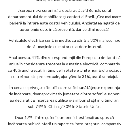
ks
„Europa ne-a surprins”, a declarat David Bunch, șeful
departamentului de mobilitate și confort al Shell. „Cea mai mare
barieră la intrare este costul vehiculului. Anxietatea legată de
autonomie este încă prezentă, dar se diminuează.”
Vehiculele electrice sunt, în medie, cu până la 30% mai scumpe
decât mașinile cu motor cu ardere internă.
Anul acesta, 41% dintre respondenții din Europa au declarat că
ar lua în considerare trecerea la o mașină electrică, comparativ
cu 48% anul trecut, în timp ce în Statele Unite numărul a scăzut
cu trei puncte procentuale, ajungând la 31%, arată sondajul.
În ceea ce privește ritmul în care se îmbunătățește experiența
de încărcare, doar aproximativ jumătate dintre șoferii europeni
au declarat că încărcarea publică s-a îmbunătățit în ultimul an,
sub 74% în China și 80% în Statele Unite.
Doar 17% dintre șoferii europeni chestionați au spus că
încărcarea publică oferă un raport calitate-preț bun, comparativ