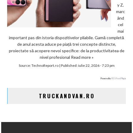
y Z,
marc
ând
cel
mai
important pas din istoria dispozitivelor pliabile. Gamă completă
de anul acesta aduce pe piață trei concepte distincte,
proiectate să acopere nevoi specifice: de la productivitatea de
nivel profesional
Read more »
Source:
TechnoReport.ro
|
Published:
iulie 22, 2026 - 7:23 pm
Powered by
RSS Feed Plugin
TRUCKANDVAN.RO