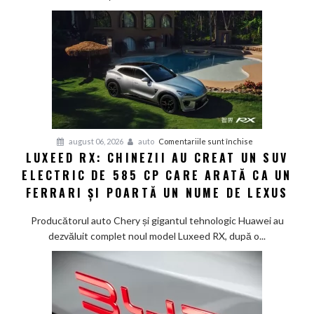
în
doar
12
minute:
Smart
lansează
noua
generație
Smart
pentru
august 06, 2026
auto
Comentariile sunt închise
#1
LUXEED RX: CHINEZII AU CREAT UN SUV
Luxeed
în
ELECTRIC DE 585 CP CARE ARATĂ CA UN
RX:
China
Chinezii
FERRARI ȘI POARTĂ UN NUME DE LEXUS
au
creat
Producătorul auto Chery și gigantul tehnologic Huawei au
un
dezvăluit complet noul model Luxeed RX, după o...
SUV
electric
de
585
CP