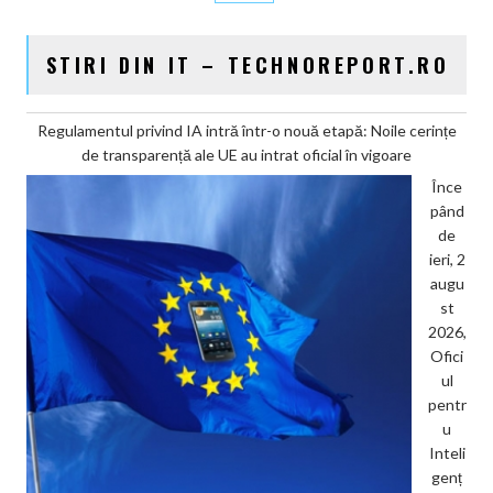
STIRI DIN IT – TECHNOREPORT.RO
Regulamentul privind IA intră într-o nouă etapă: Noile cerințe
de transparență ale UE au intrat oficial în vigoare
Înce
pând
de
ieri, 2
augu
st
2026,
Ofici
ul
pentr
u
Inteli
genț