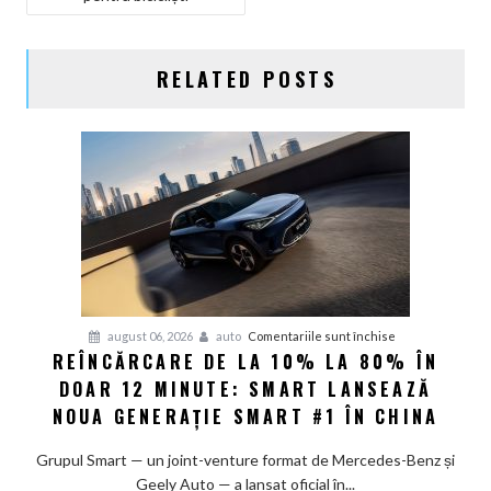
ÎN
ARTICOLE
RELATED POSTS
pentru
august 06, 2026
auto
Comentariile sunt închise
REÎNCĂRCARE DE LA 10% LA 80% ÎN
Reîncărcare
DOAR 12 MINUTE: SMART LANSEAZĂ
de
la
NOUA GENERAȚIE SMART #1 ÎN CHINA
10%
la
Grupul Smart — un joint-venture format de Mercedes-Benz și
80%
Geely Auto — a lansat oficial în...