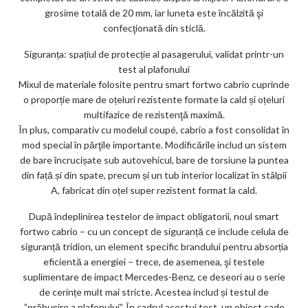
grosime totală de 20 mm, iar luneta este încălzită şi
confecţionată din sticlă.
Siguranța: spațiul de protecție al pasagerului, validat printr-un
test al plafonului
Mixul de materiale folosite pentru smart fortwo cabrio cuprinde
o proporție mare de oțeluri rezistente formate la cald și oțeluri
multifazice de rezistenţă maximă.
În plus, comparativ cu modelul coupé, cabrio a fost consolidat în
mod special în părţile importante. Modificările includ un sistem
de bare încrucișate sub autovehicul, bare de torsiune la puntea
din față și din spate, precum și un tub interior localizat în stâlpii
A, fabricat din oțel super rezistent format la cald.
După îndeplinirea testelor de impact obligatorii, noul smart
fortwo cabrio – cu un concept de siguranță ce include celula de
siguranță tridion, un element specific brandului pentru absorția
eficientă a energiei – trece, de asemenea, şi testele
suplimentare de impact Mercedes-Benz, ce deseori au o serie
de cerințe mult mai stricte. Acestea includ și testul de
”prăbuşire a plafonului”. În cadrul acestui test, un obiect cade