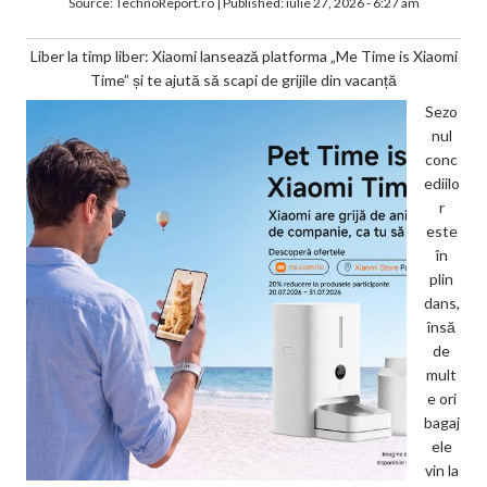
Source:
TechnoReport.ro
|
Published:
iulie 27, 2026 - 6:27 am
Liber la timp liber: Xiaomi lansează platforma „Me Time is Xiaomi
Time” și te ajută să scapi de grijile din vacanță
Sezo
nul
conc
ediilo
r
este
în
plin
dans,
însă
de
mult
e ori
bagaj
ele
vin la