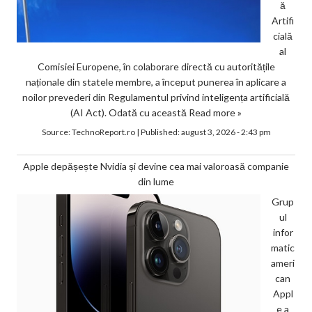
ă
Artifi
cială
al
Comisiei Europene, în colaborare directă cu autoritățile
naționale din statele membre, a început punerea în aplicare a
noilor prevederi din Regulamentul privind inteligența artificială
(AI Act). Odată cu această
Read more »
Source:
TechnoReport.ro
|
Published:
august 3, 2026 - 2:43 pm
Apple depășește Nvidia și devine cea mai valoroasă companie
din lume
Grup
ul
infor
matic
ameri
can
Appl
e a