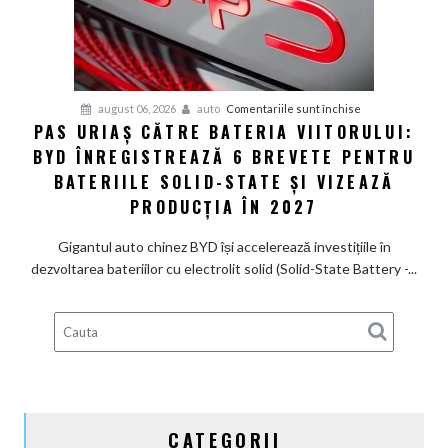
care
arată
ca
un
Ferrari
pentru
august 06, 2026
auto
Comentariile sunt închise
PAS URIAȘ CĂTRE BATERIA VIITORULUI:
și
Pas
poartă
BYD ÎNREGISTREAZĂ 6 BREVETE PENTRU
uriaș
un
către
BATERIILE SOLID-STATE ȘI VIZEAZĂ
nume
bateria
PRODUCȚIA ÎN 2027
de
viitorului:
Lexus
BYD
Gigantul auto chinez BYD își accelerează investițiile în
înregistrează
dezvoltarea bateriilor cu electrolit solid (Solid-State Battery -...
6
brevete
pentru
bateriile
solid-
state
și
CATEGORII
vizează