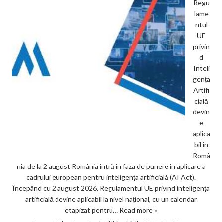
Regu
lame
ntul
UE
privin
d
Inteli
gența
Artifi
cială
devin
e
aplica
bil în
Româ
nia de la 2 august România intră în faza de punere în aplicare a
cadrului european pentru inteligența artificială (AI Act).
Începând cu 2 august 2026, Regulamentul UE privind inteligența
artificială devine aplicabil la nivel național, cu un calendar
etapizat pentru…
Read more »