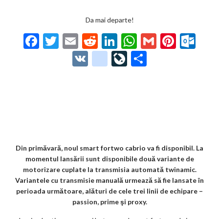
Da mai departe!
F
T
E
R
Li
W
G
Pi
O
ac
w
m
e
n
h
m
nt
ut
V
g
Li
P
e
itt
ai
d
ke
at
ai
er
lo
K
o
ve
ar
b
er
l
di
dI
s
l
es
o
o
Jo
ta
o
t
n
A
t
k.
gl
ur
je
o
p
co
e_
n
az
k
p
m
b
al
ă
o
Din primăvară, noul smart fortwo cabrio va fi disponibil. La
momentul lansării sunt disponibile două variante de
o
motorizare cuplate la transmisia automată twinamic.
k
Variantele cu transmisie manuală urmează să fie lansate în
perioada următoare, alături de cele trei linii de echipare –
m
passion, prime şi proxy.
ar