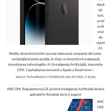
depă
șit,
luni,
prod
ucăt
orul
de
cipuri
AI,
Nvidia, devenind astfel cea mai valoroasă companie din lume,
recâștigând prima poziție, în timp ce investitorii evaluează
dezvoltarea tehnologiilor AI (Inteligența Artificială), transmite
DPA. Capitalizarea bursieră a Apple a
Read more »
Source:
TechnoReport.ro
|
Published:
iulie 30, 2026 - 2:13 pm
ANCOM: Regulamentul UE privind Inteligența Artificială devine
aplicabil în România de la 2 august
ANC
OM: