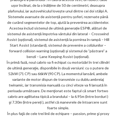
ușor înclinat, de la o înălțime de 50 de centimetri, deasupra
plafonului, iar autovehiculul lovește unul dintre cei doi stâlpi A.
Sistemele avansate de asistență pentru șoferi, rezervate până
de curând segmentelor de top, ajută la prevenirea accidentelor.
Acestea includ sistemul de ultimă generație ESP®, alături de
sistemul de asistență împotriva vântului din lateral – Crosswind
Assist (opțional), sistemul de asistență la pornirea în rampă – Hill
Start Assist (standard), sistemul de prevenire a coliziunilor –
forward collision warning (opțional) și sistemul de ”păstrare” a
benzii – Lane Keeping Assist (opțional).
În primă fază, noul cabrio va fi echipat cu motorizări în trei cilindri
de ultimă generaţie, disponibile în două versiuni: cu o putere de
52kW (71 CP) sau 66kW (90 CP). La momentul lansării, ambele
variante de motor dispun de transmisie cu dublu ambreiaj
twinamic, iar transmisia manuală cu cinci viteze va fi lansată în
perioada următoare. De menţionat este faptul că smart fortwo
cabrio are agilitatea tipică a brandului – la 6.95m (între borduri )
şi 7.30m (între pereți ), astfel că manevrele de întoarcere sunt
foarte simple.
În plus faţă de cele trei linii de echipare – passion, prime şi proxy