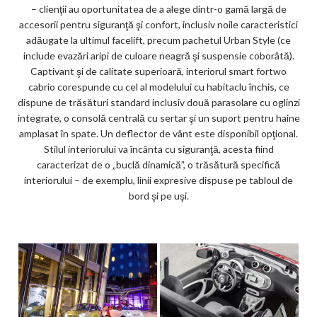
– clienţii au oportunitatea de a alege dintr-o gamă largă de
accesorii pentru siguranţă şi confort, inclusiv noile caracteristici
adăugate la ultimul facelift, precum pachetul Urban Style (ce
include evazări aripi de culoare neagră şi suspensie coborâtă).
Captivant şi de calitate superioară, interiorul smart fortwo
cabrio corespunde cu cel al modelului cu habitaclu închis, ce
dispune de trăsături standard inclusiv două parasolare cu oglinzi
integrate, o consolă centrală cu sertar şi un suport pentru haine
amplasat în spate. Un deflector de vânt este disponibil opţional.
Stilul interiorului va încânta cu siguranţă, acesta fiind
caracterizat de o „buclă dinamică”, o trăsătură specifică
interiorului – de exemplu, linii expresive dispuse pe tabloul de
bord şi pe uşi.