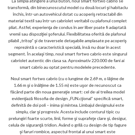
La simpla atingere a unui buton, noul smart fortwo cabrio se
ks
transformă, din binecunoscutul model cu două locuri şi habitaclu
închis, într-un autovehicul dotat cu acoperiş retractabil din
material textil sau într-un cabriolet veritabil cu plafonul complet
pliat. Astfel, experienţa de condus în aer liber poate fi adaptată
vremii sau dispoziţiei şoferului. Flexibilitatea oferită de plafonul
pliabil „tritop” şi de traversele detaşabile amplasate pe acoperiş
reprezintă o caracteristică specială, însă nu doar în acest
segment. În acelaşi timp, noul smart fortwo cabrio este singurul
cabriolet autentic din clasa sa. Aproximativ 220.000 de fani ai
smart cabrio au optat pentru modelele precedente.
Noul smart fortwo cabrio (cu o lungime de 2.69 m, o lăţime de
1.66 m şi o înălţime de 1.55 m) este uşor de recunoscut ca
făcând parte din noua generaţie smart: cel de-al treilea model
evidenţiază filosofia de design „FUN.cţional” specifică smart,
definită de doi poli – inima şi mintea. Limbajul designului este
simplu, clar şi progresiv. Acesta include conturul tipic cu
prelungiri foarte scurte, linii, forme şi suprafeţe clare şi, desigur,
celula de siguranţă tridion. Având o grilă cu design de tip fagure
şi faruri rombice, aspectul frontal al unui smart este