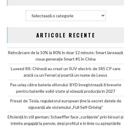
producția
în
Categorii
2027
ARTICOLE RECENTE
Reîncărcare de la 10% la 80% în doar 12 minute: Smart lansează
noua generație Smart #1 în China
Luxeed RX: Chinezii au creat un SUV electric de 585 CP care
arată ca un Ferrari și poartă un nume de Lexus
Pas uriaș către bateria viitorului: BYD înregistrează 6 brevete
pentru bateriile solid-state și vizează producția în 2027
Presat de Tesla, regulatorul european ține la secret datele de
siguranță ale sistemului „Full Self-Driving”
Eficiență în stil german: Schaeffler face „curățenie” prin birouri și
trimite angajații la pensie, deși profitul e în linie cu așteptările