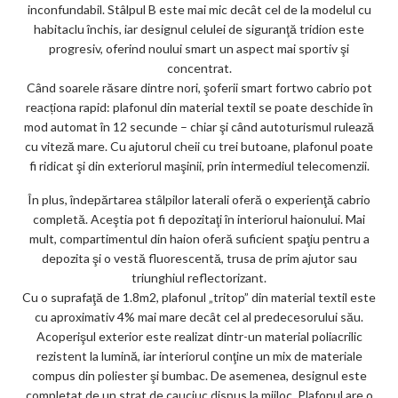
inconfundabil. Stâlpul B este mai mic decât cel de la modelul cu
habitaclu închis, iar designul celulei de siguranţă tridion este
progresiv, oferind noului smart un aspect mai sportiv şi
concentrat.
Când soarele răsare dintre nori, şoferii smart fortwo cabrio pot
reacționa rapid: plafonul din material textil se poate deschide în
mod automat în 12 secunde – chiar şi când autoturismul rulează
cu viteză mare. Cu ajutorul cheii cu trei butoane, plafonul poate
fi ridicat şi din exteriorul maşinii, prin intermediul telecomenzii.
În plus, îndepărtarea stâlpilor laterali oferă o experienţă cabrio
completă. Aceştia pot fi depozitaţi în interiorul haionului. Mai
mult, compartimentul din haion oferă suficient spaţiu pentru a
depozita şi o vestă fluorescentă, trusa de prim ajutor sau
triunghiul reflectorizant.
Cu o suprafaţă de 1.8m2, plafonul „tritop” din material textil este
cu aproximativ 4% mai mare decât cel al predecesorului său.
Acoperişul exterior este realizat dintr-un material poliacrilic
rezistent la lumină, iar interiorul conţine un mix de materiale
compus din poliester şi bumbac. De asemenea, designul este
completat de un strat de cauciuc dispus la mijloc. Plafonul are o