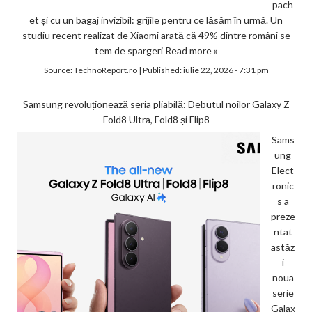
pach
et și cu un bagaj invizibil: grijile pentru ce lăsăm în urmă. Un
studiu recent realizat de Xiaomi arată că 49% dintre români se
tem de spargeri
Read more »
Source:
TechnoReport.ro
|
Published:
iulie 22, 2026 - 7:31 pm
Samsung revoluționează seria pliabilă: Debutul noilor Galaxy Z
Fold8 Ultra, Fold8 și Flip8
Sams
ung
Elect
ronic
s a
preze
ntat
astăz
i
noua
serie
Galax