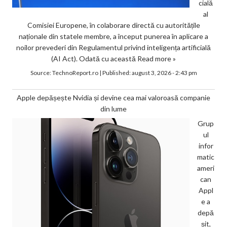
cială
al
Comisiei Europene, în colaborare directă cu autoritățile
naționale din statele membre, a început punerea în aplicare a
noilor prevederi din Regulamentul privind inteligența artificială
(AI Act). Odată cu această
Read more »
Source:
TechnoReport.ro
|
Published:
august 3, 2026 - 2:43 pm
Apple depășește Nvidia și devine cea mai valoroasă companie
din lume
Grup
ul
infor
matic
ameri
can
Appl
e a
depă
șit,