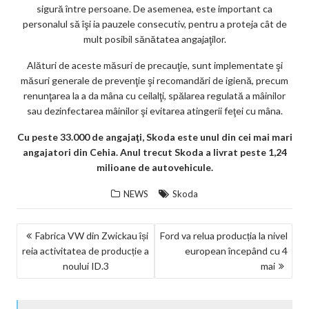
sigură între persoane. De asemenea, este important ca
personalul să îşi ia pauzele consecutiv, pentru a proteja cât de
mult posibil sănătatea angajaţilor.
Alături de aceste măsuri de precauţie, sunt implementate şi
măsuri generale de prevenţie şi recomandări de igienă, precum
renunţarea la a da mâna cu ceilalţi, spălarea regulată a mâinilor
sau dezinfectarea mâinilor şi evitarea atingerii feţei cu mâna.
Cu peste 33.000 de angajaţi, Skoda este unul din cei mai mari
angajatori din Cehia. Anul trecut Skoda a livrat peste 1,24
milioane de autovehicule.
NEWS
Skoda
NAVIGARE
Fabrica VW din Zwickau își
Ford va relua producția la nivel
reia activitatea de producție a
european începând cu 4
ÎN
noului ID.3
mai
ARTICOLE