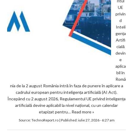
ntul
UE
privin
d
Inteli
gența
Artifi
cială
devin
e
aplica
bil în
Româ
nia de la 2 august România intră în faza de punere în aplicare a
cadrului european pentru inteligența artificială (AI Act).
Începând cu 2 august 2026, Regulamentul UE privind inteligența
artificială devine aplicabil la nivel național, cu un calendar
etapizat pentru…
Read more »
Source:
TechnoReport.ro
|
Published:
iulie 27, 2026 - 6:27 am