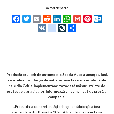
Da mai departe!
F
T
E
R
Li
W
G
Pi
O
ac
w
m
e
n
h
m
nt
ut
V
g
Li
P
e
itt
ai
d
ke
at
ai
er
lo
K
o
ve
ar
b
er
l
di
dI
s
l
es
o
o
Jo
ta
o
t
n
A
t
k.
gl
ur
je
o
p
co
e_
n
az
k
p
m
b
al
ă
o
Producătorul ceh de automobile Skoda Auto a anunţat, luni,
că a reluat producţia de autoturisme la cele trei fabrici ale
o
sale din Cehia, implementând totodată măsuri stricte de
k
protecţie a angajaţilor, informează un comunicat de presă al
companiei.
m
„Producţia la cele trei unităţi ceheşti de fabricaţie a fost
ar
suspendată din 18 martie 2020. A fost decizia corectă să