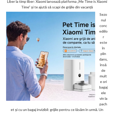
Liber la timp liber: Xiaomi lansează platforma „Me Time is Xiaomi
Time” și te ajută să scapi de grijile din vacanță
Sezo
nul
conc
ediilo
r
este
în
plin
dans,
însă
de
mult
e ori
bagaj
ele
vin la
pach
et și cu un bagaj invizibil: grijile pentru ce lăsăm în urmă. Un