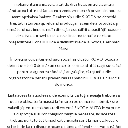
ks
implementăm o măsură atât de drastică pentru a asigura
sănătatea tuturor. Dar acum a venit vremea să privim din nou cu
mare optimism înainte. Dealership-urile SKODA se deschid
treptat în Europa şi, reluând producţia, facem deja totodată şi
următorul pas important în direcţia restabilirii capacităţii noastre
de a livra autovehicule la nivel internaţional”, a declarat
preşedintele Consiliului de Administraţie de la Skoda, Bernhard
Maier.
Împreună cu partenerul său social, sindicatul KOVO, Skoda a
definit peste 80 de măsuri concrete ce includ atât paşii specifici
pentru asigurarea sănătăţii angajaţilor, cât şi măsurile
organizatorice pentru prevenirea răspândirii COVID-19 la locul
de muncă.
Lista aceasta stipulează, de exemplu, că toţi angajaţii trebuie să
poarte obligatoriu mască la intrarea pe domeniul fabricii. Este
valabil şi pentru colaboratorii externi. SKODA AUTO le va pune
la dispoziţie tuturor colegilor măştile necesare, iar acestea
trebuie purtate tot timpul cât angajaţii sunt la muncă. Fiecare
schimb de lucru dispune acum de timp adiţional rezervat curăţării