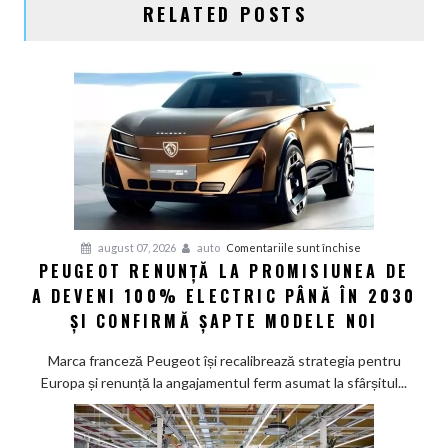
RELATED POSTS
pentru
august 07, 2026
auto
Comentariile sunt închise
PEUGEOT RENUNȚĂ LA PROMISIUNEA DE
Peugeot
A DEVENI 100% ELECTRIC PÂNĂ ÎN 2030
renunță
la
ȘI CONFIRMĂ ȘAPTE MODELE NOI
promisiunea
de
Marca franceză Peugeot își recalibrează strategia pentru
a
Europa și renunță la angajamentul ferm asumat la sfârșitul...
deveni
100%
electric