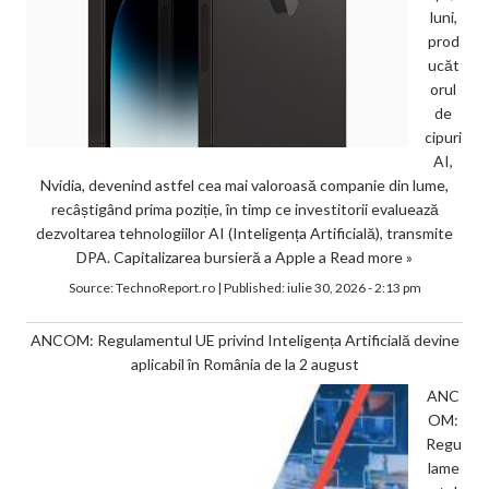
luni,
prod
ucăt
orul
de
cipuri
AI,
Nvidia, devenind astfel cea mai valoroasă companie din lume,
recâștigând prima poziție, în timp ce investitorii evaluează
dezvoltarea tehnologiilor AI (Inteligența Artificială), transmite
DPA. Capitalizarea bursieră a Apple a
Read more »
Source:
TechnoReport.ro
|
Published:
iulie 30, 2026 - 2:13 pm
ANCOM: Regulamentul UE privind Inteligența Artificială devine
aplicabil în România de la 2 august
ANC
OM:
Regu
lame