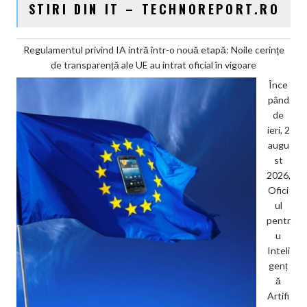
STIRI DIN IT – TECHNOREPORT.RO
Regulamentul privind IA intră într-o nouă etapă: Noile cerințe
de transparență ale UE au intrat oficial în vigoare
Înce
pând
de
ieri, 2
augu
st
2026,
Ofici
ul
pentr
u
Inteli
genț
ă
Artifi