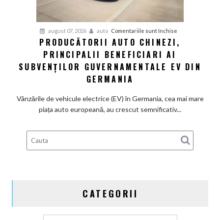
motoarele
termice
și
pentru
august 07, 2026
auto
Comentariile sunt închise
devine
PRODUCĂTORII AUTO CHINEZI,
Producătorii
100%
PRINCIPALII BENEFICIARI AI
auto
electrică
chinezi,
SUBVENȚILOR GUVERNAMENTALE EV DIN
principalii
GERMANIA
beneficiari
ai
Vânzările de vehicule electrice (EV) în Germania, cea mai mare
subvenților
piața auto europeană, au crescut semnificativ...
guvernamentale
EV
din
Germania
CATEGORII
Categorii