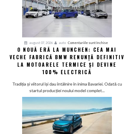
până
în
2030
și
confirmă
șapte
pentru
august 07, 2026
auto
Comentariile sunt închise
modele
O NOUĂ ERĂ LA MUNCHEN: CEA MAI
O
noi
VECHE FABRICĂ BMW RENUNȚĂ DEFINITIV
nouă
eră
LA MOTOARELE TERMICE ȘI DEVINE
la
100% ELECTRICĂ
Munchen:
Cea
Tradiția și viitorul își dau întâlnire în inima Bavariei. Odată cu
mai
startul producției noului model complet...
veche
fabrică
BMW
renunță
definitiv
la