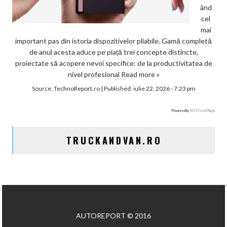
ând
cel
mai
important pas din istoria dispozitivelor pliabile. Gamă completă
de anul acesta aduce pe piață trei concepte distincte,
proiectate să acopere nevoi specifice: de la productivitatea de
nivel profesional
Read more »
Source:
TechnoReport.ro
|
Published:
iulie 22, 2026 - 7:23 pm
Powered by
RSS Feed Plugin
TRUCKANDVAN.RO
AUTOREPORT © 2016