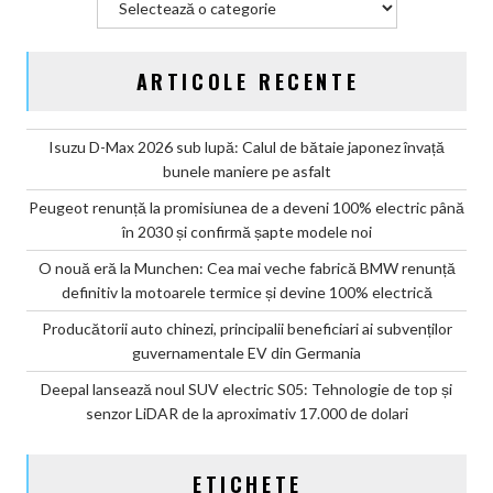
ARTICOLE RECENTE
Isuzu D-Max 2026 sub lupă: Calul de bătaie japonez învață
bunele maniere pe asfalt
Peugeot renunță la promisiunea de a deveni 100% electric până
în 2030 și confirmă șapte modele noi
O nouă eră la Munchen: Cea mai veche fabrică BMW renunță
definitiv la motoarele termice și devine 100% electrică
Producătorii auto chinezi, principalii beneficiari ai subvenților
guvernamentale EV din Germania
Deepal lansează noul SUV electric S05: Tehnologie de top și
senzor LiDAR de la aproximativ 17.000 de dolari
ETICHETE