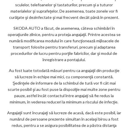
sculelor, telefoanelor şi tastaturilor, precum şi a tuturor
materialelor şi suprafeţelor. De asemenea, toate zonele vor fi
curăţate şi dezinfectate şi mai frecvent decât până în prezent.
SKODA AUTO a făcut, de asemenea, câteva schimbări în
operaţiunile zilnice, pentru a proteja angajaţii. Printre acestea se
numără modificarea modului în care funcţionează mijloacele de
transport folosite pentru transferuri, precum şi adaptarea
procedurilor de lucru pentru porţile fabricilor, dar şi modul de
înregistrare a pontajului.
Au fost luate totodată măsuri pentru ca angajaţii din producţie
să lucreze în echipe mai mici, cu componenţă constantă.
Şedinţele de informare de la schimbul de tură vor fi cât mai
scurte posibil şi au fost puse la dispoziţie mai multe zone pentru
pauze, astfel încât contactul între angajaţi să fie redus la
minimum, în vederea reduceri la minimum a riscului de infecţie.
Angajaţii sunt încurajaţi să lucreze de acasă, dacă este posibil, iar
numărul de persoane prezente simultan în acelaşi birou a fost
redus, pentru a se asigura posibilitatea de a păstra distanţa