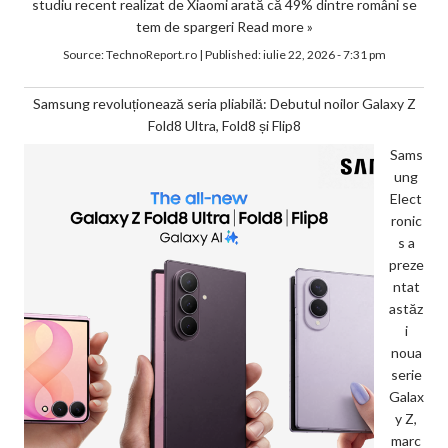
studiu recent realizat de Xiaomi arată că 49% dintre români se
tem de spargeri
Read more »
Source:
TechnoReport.ro
|
Published:
iulie 22, 2026 - 7:31 pm
Samsung revoluționează seria pliabilă: Debutul noilor Galaxy Z
Fold8 Ultra, Fold8 și Flip8
Sams
ung
Elect
ronic
s a
preze
ntat
astăz
i
noua
serie
Galax
y Z,
marc