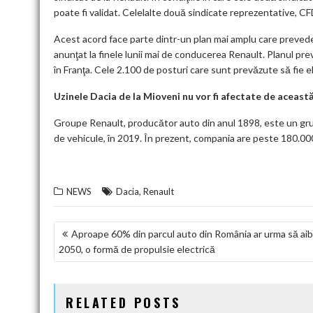
poate fi validat. Celelalte două sindicate reprezentative, CFD
Acest acord face parte dintr-un plan mai amplu care prevede
anunţat la finele lunii mai de conducerea Renault. Planul pre
în Franţa. Cele 2.100 de posturi care sunt prevăzute să fie e
Uzinele Dacia de la Mioveni nu vor fi afectate de aceast
Groupe Renault, producător auto din anul 1898, este un grup
de vehicule, în 2019. În prezent, compania are peste 180.000
,
NEWS
Dacia
Renault
NAVIGARE
Aproape 60% din parcul auto din România ar urma să aibă
2050, o formă de propulsie electrică
ÎN
ARTICOLE
RELATED POSTS