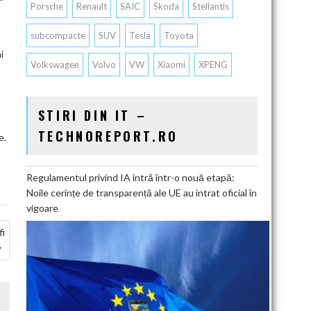
Porsche
Renault
SAIC
Skoda
Stellantis
subcompacte
SUV
Tesla
Toyota
i
Volkswagen
Volvo
VW
Xiaomi
XPENG
STIRI DIN IT –
TECHNOREPORT.RO
e.
Regulamentul privind IA intră într-o nouă etapă:
Noile cerințe de transparență ale UE au intrat oficial în
vigoare
fi