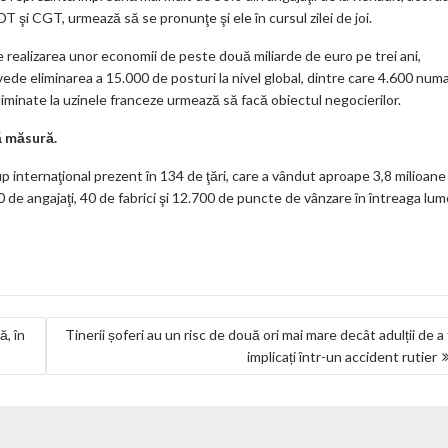
ar
T şi CGT, urmează să se pronunţe şi ele în cursul zilei de joi.
ks
 realizarea unor economii de peste două miliarde de euro pe trei ani,
vede eliminarea a 15.000 de posturi la nivel global, dintre care 4.600 numa
liminate la uzinele franceze urmează să facă obiectul negocierilor.
ă măsură.
 internaţional prezent în 134 de ţări, care a vândut aproape 3,8 milioane
 de angajaţi, 40 de fabrici şi 12.700 de puncte de vânzare în întreaga lum
, în
Tinerii șoferi au un risc de două ori mai mare decât adulții de a 
implicați într-un accident rutier