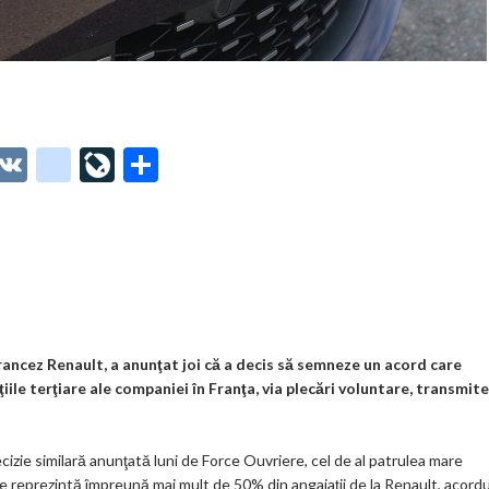
O
V
g
Li
P
t
K
o
ve
ar
o
o
Jo
ta
o
gl
ur
je
.
e_
n
az
co
b
al
ă
m
o
ancez Renault, a anunţat joi că a decis să semneze un acord care
ţiile terţiare ale companiei în Franţa, via plecări voluntare, transmite
o
k
ie similară anunţată luni de Force Ouvriere, cel de al patrulea mare
m
ate reprezintă împreună mai mult de 50% din angajaţii de la Renault, acordu