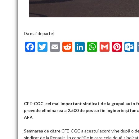
Da mai departe!
F
T
E
R
Li
W
G
Pi
ac
w
m
e
n
h
m
nt
u
e
itt
ai
d
ke
at
ai
er
l
b
er
l
di
dI
s
l
es
o
t
n
A
t
k
o
p
k
p
CFE-CGC, cel mai important sindicat de la grupul auto fr
prevede eliminarea a 2.500 de posturi în inginerie şi func
AFP.
Semnarea de către CFE-CGC a acestui acord vine după o deciz
sindicat de la Renault. În condiţiile în care cele două sindic