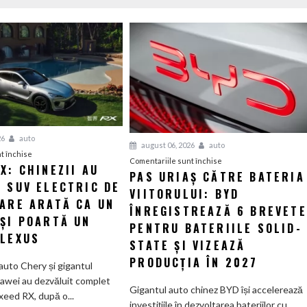
26
auto
august 06, 2026
auto
pentru
t închise
pentru
Comentariile sunt închise
X: CHINEZII AU
Luxeed
PAS URIAȘ CĂTRE BATERIA
Pas
 SUV ELECTRIC DE
RX:
VIITORULUI: BYD
uriaș
Chinezii
CARE ARATĂ CA UN
către
ÎNREGISTREAZĂ 6 BREVETE
au
 ȘI POARTĂ UN
bateria
PENTRU BATERIILE SOLID-
creat
 LEXUS
viitorului:
STATE ȘI VIZEAZĂ
un
BYD
SUV
PRODUCȚIA ÎN 2027
auto Chery și gigantul
înregistrează
electric
awei au dezvăluit complet
6
Gigantul auto chinez BYD își accelerează
de
xeed RX, după o...
brevete
investițiile în dezvoltarea bateriilor cu
585