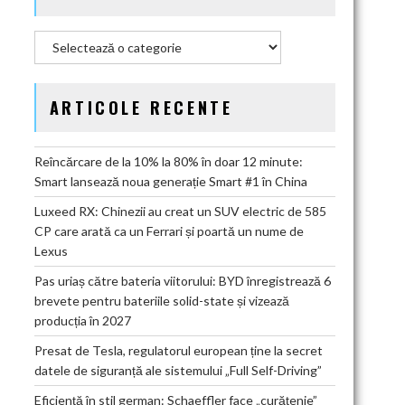
Categorii
ARTICOLE RECENTE
Reîncărcare de la 10% la 80% în doar 12 minute:
Smart lansează noua generație Smart #1 în China
Luxeed RX: Chinezii au creat un SUV electric de 585
CP care arată ca un Ferrari și poartă un nume de
Lexus
Pas uriaș către bateria viitorului: BYD înregistrează 6
brevete pentru bateriile solid-state și vizează
producția în 2027
Presat de Tesla, regulatorul european ține la secret
datele de siguranță ale sistemului „Full Self-Driving”
Eficiență în stil german: Schaeffler face „curățenie”