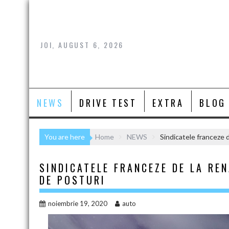
Skip
to
content
JOI, AUGUST 6, 2026
NEWS
DRIVE TEST
EXTRA
BLOG
You are here
Home
NEWS
Sindicatele franceze 
SINDICATELE FRANCEZE DE LA RE
DE POSTURI
noiembrie 19, 2020
auto