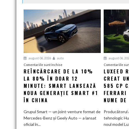
august 06, 2026
auto
august 06, 20
pentru
Comentariile sunt închise
Comentariile sun
REÎNCĂRCARE DE LA 10%
LUXEED R
Reîncărcare
LA 80% ÎN DOAR 12
de
CREAT UN
la
MINUTE: SMART LANSEAZĂ
585 CP 
10%
NOUA GENERAȚIE SMART #1
FERRARI
la
ÎN CHINA
NUME DE
80%
în
Grupul Smart — un joint-venture format de
Producătorul 
doar
Mercedes-Benz și Geely Auto — a lansat
tehnologic Hu
12
oficial în...
noul model Lu
minute: