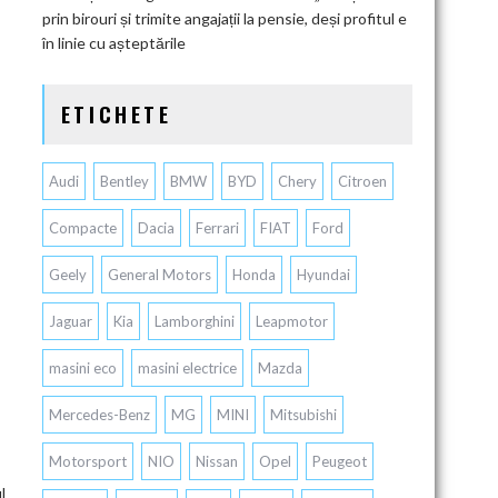
prin birouri și trimite angajații la pensie, deși profitul e
în linie cu așteptările
ETICHETE
Audi
Bentley
BMW
BYD
Chery
Citroen
Compacte
Dacia
Ferrari
FIAT
Ford
Geely
General Motors
Honda
Hyundai
Jaguar
Kia
Lamborghini
Leapmotor
masini eco
masini electrice
Mazda
Mercedes-Benz
MG
MINI
Mitsubishi
Motorsport
NIO
Nissan
Opel
Peugeot
l