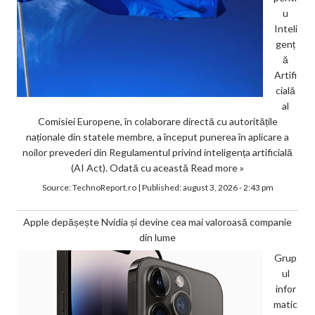
u
Inteli
genț
ă
Artifi
cială
al
Comisiei Europene, în colaborare directă cu autoritățile
naționale din statele membre, a început punerea în aplicare a
noilor prevederi din Regulamentul privind inteligența artificială
(AI Act). Odată cu această
Read more »
Source:
TechnoReport.ro
|
Published:
august 3, 2026 - 2:43 pm
Apple depășește Nvidia și devine cea mai valoroasă companie
din lume
Grup
ul
infor
matic