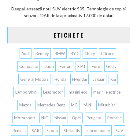
Deepal lansează noul SUV electric S05: Tehnologie de top și
senzor LiDAR de la aproximativ 17.000 de dolari
ETICHETE
Audi
Bentley
BMW
BYD
Chery
Citroen
Compacte
Dacia
Ferrari
FIAT
Ford
Geely
General Motors
Honda
Hyundai
Jaguar
Kia
Lamborghini
Leapmotor
masini eco
masini electrice
Mazda
Mercedes-Benz
MG
MINI
Mitsubishi
Motorsport
NIO
Nissan
Opel
Peugeot
Porsche
Renault
SAIC
Skoda
Stellantis
subcompacte
SUV