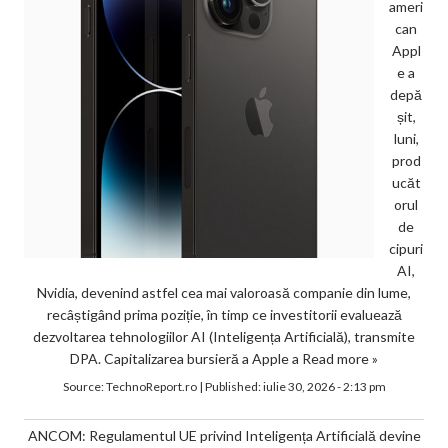
ameri
can
Appl
e a
depă
șit,
luni,
prod
ucăt
orul
de
cipuri
AI,
Nvidia, devenind astfel cea mai valoroasă companie din lume,
recâștigând prima poziție, în timp ce investitorii evaluează
dezvoltarea tehnologiilor AI (Inteligența Artificială), transmite
DPA. Capitalizarea bursieră a Apple a
Read more »
Source:
TechnoReport.ro
|
Published:
iulie 30, 2026 - 2:13 pm
ANCOM: Regulamentul UE privind Inteligența Artificială devine