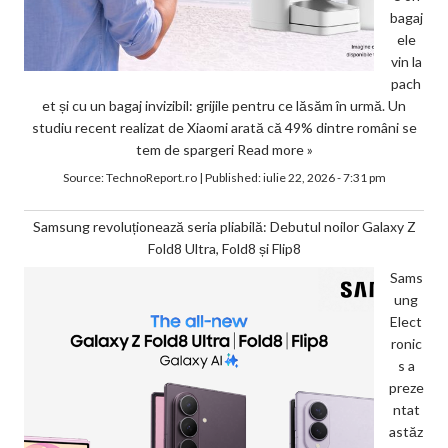
bagaj
ele
vin la
pach
et și cu un bagaj invizibil: grijile pentru ce lăsăm în urmă. Un
studiu recent realizat de Xiaomi arată că 49% dintre români se
tem de spargeri
Read more »
Source:
TechnoReport.ro
|
Published:
iulie 22, 2026 - 7:31 pm
Samsung revoluționează seria pliabilă: Debutul noilor Galaxy Z
Fold8 Ultra, Fold8 și Flip8
Sams
ung
Elect
ronic
s a
preze
ntat
astăz