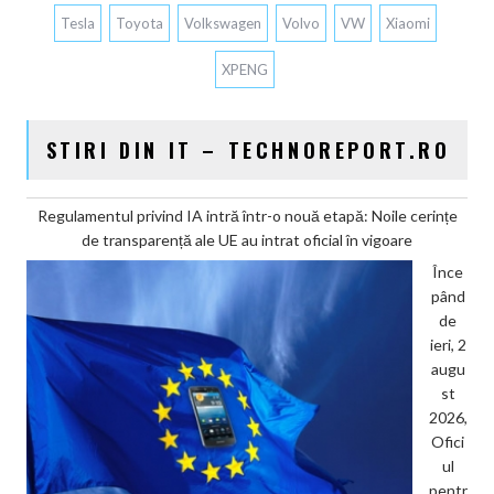
Tesla
Toyota
Volkswagen
Volvo
VW
Xiaomi
XPENG
STIRI DIN IT – TECHNOREPORT.RO
Regulamentul privind IA intră într-o nouă etapă: Noile cerințe
de transparență ale UE au intrat oficial în vigoare
Înce
pând
de
ieri, 2
augu
st
2026,
Ofici
ul
pentr