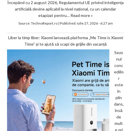
Începând cu 2 august 2026, Regulamentul UE privind inteligența
artificială devine aplicabil la nivel național, cu un calendar
etapizat pentru…
Read more »
Source:
TechnoReport.ro
|
Published:
iulie 27, 2026 - 6:27 am
Liber la timp liber: Xiaomi lansează platforma „Me Time is Xiaomi
Time” și te ajută să scapi de grijile din vacanță
Sezo
nul
conc
ediilo
r
este
în
plin
dans,
însă
de
mult
e ori