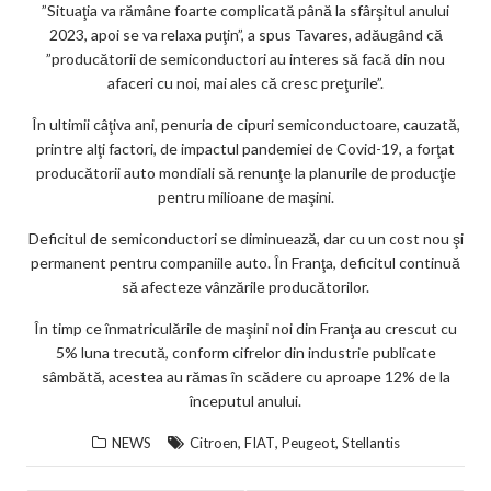
”Situaţia va rămâne foarte complicată până la sfârşitul anului
ar
2023, apoi se va relaxa puţin”, a spus Tavares, adăugând că
ks
”producătorii de semiconductori au interes să facă din nou
afaceri cu noi, mai ales că cresc preţurile”.
În ultimii câţiva ani, penuria de cipuri semiconductoare, cauzată,
printre alţi factori, de impactul pandemiei de Covid-19, a forţat
producătorii auto mondiali să renunţe la planurile de producţie
pentru milioane de maşini.
Deficitul de semiconductori se diminuează, dar cu un cost nou şi
permanent pentru companiile auto. În Franţa, deficitul continuă
să afecteze vânzările producătorilor.
În timp ce înmatriculările de maşini noi din Franţa au crescut cu
5% luna trecută, conform cifrelor din industrie publicate
sâmbătă, acestea au rămas în scădere cu aproape 12% de la
începutul anului.
,
,
,
NEWS
Citroen
FIAT
Peugeot
Stellantis