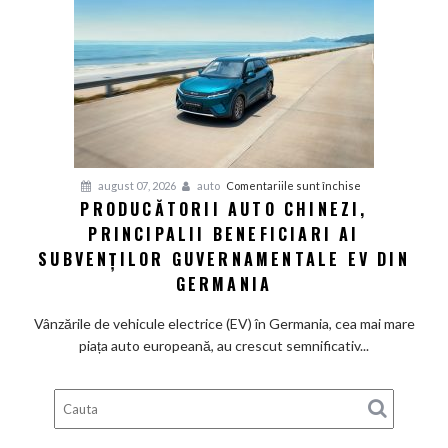
fabrică
BMW
renunță
definitiv
la
motoarele
termice
și
pentru
august 07, 2026
auto
Comentariile sunt închise
devine
PRODUCĂTORII AUTO CHINEZI,
Producătorii
100%
PRINCIPALII BENEFICIARI AI
auto
electrică
chinezi,
SUBVENȚILOR GUVERNAMENTALE EV DIN
principalii
GERMANIA
beneficiari
ai
Vânzările de vehicule electrice (EV) în Germania, cea mai mare
subvenților
piața auto europeană, au crescut semnificativ...
guvernamentale
EV
din
Germania