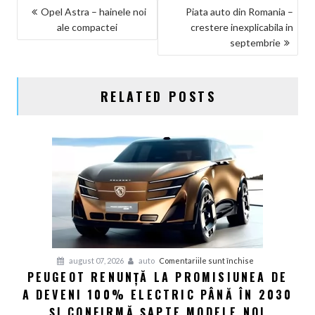
NAVIGARE
Opel Astra – hainele noi
Piata auto din Romania –
ale compactei
crestere inexplicabila in
ÎN
septembrie
ARTICOLE
RELATED POSTS
pentru
august 07, 2026
auto
Comentariile sunt închise
PEUGEOT RENUNȚĂ LA PROMISIUNEA DE
Peugeot
A DEVENI 100% ELECTRIC PÂNĂ ÎN 2030
renunță
la
ȘI CONFIRMĂ ȘAPTE MODELE NOI