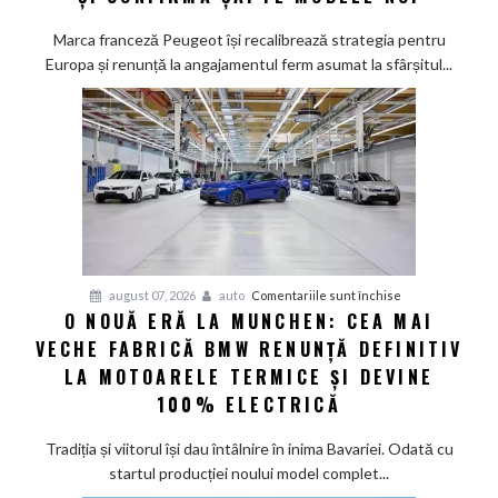
promisiunea
de
Marca franceză Peugeot își recalibrează strategia pentru
a
Europa și renunță la angajamentul ferm asumat la sfârșitul...
deveni
100%
electric
până
în
2030
și
confirmă
șapte
pentru
august 07, 2026
auto
Comentariile sunt închise
modele
O NOUĂ ERĂ LA MUNCHEN: CEA MAI
O
noi
VECHE FABRICĂ BMW RENUNȚĂ DEFINITIV
nouă
eră
LA MOTOARELE TERMICE ȘI DEVINE
la
100% ELECTRICĂ
Munchen:
Cea
Tradiția și viitorul își dau întâlnire în inima Bavariei. Odată cu
mai
startul producției noului model complet...
veche