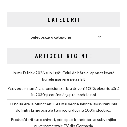
CATEGORII
Categorii
ARTICOLE RECENTE
Isuzu D-Max 2026 sub lupă: Calul de bătaie japonez învață
bunele maniere pe asfalt
Peugeot renunță la promisiunea de a deveni 100% electric până
în 2030 și confirmă șapte modele noi
O nouă eră la Munchen: Cea mai veche fabrică BMW renunță
definitiv la motoarele termice și devine 100% electrică
Producătorii auto chinezi, principalii beneficiari ai subvenților
guvernamentale EV din Germania