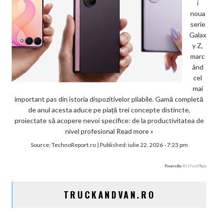
i
noua
serie
Galax
y Z,
marc
ând
cel
mai
important pas din istoria dispozitivelor pliabile. Gamă completă
de anul acesta aduce pe piață trei concepte distincte,
proiectate să acopere nevoi specifice: de la productivitatea de
nivel profesional
Read more »
Source:
TechnoReport.ro
|
Published:
iulie 22, 2026 - 7:23 pm
Powered by
RSS Feed Plugin
TRUCKANDVAN.RO