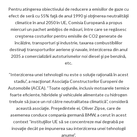
Pentru atingerea obiectivului de reducere a emisiilor de gaze cu
efect de seră cu 55% faţă de anul 1990 şi obţinerea neutralităţii
climatice în anul 2050 în UE, Comisia Europeană a propus
miercuri un pachet ambiţios de măsuri, între care se regăsesc
creşterea costurilor pentru emisiile de CO2 generate de
încălzire, transporturi şi industrie, taxarea combustibililor
destinaţi transporturilor aeriene şi navale, interzicerea din anul
2035 a comercializării autoturismelor noi diesel şi pe benzină,
etc.
”Interzicerea unei tehnologii nu este o soluţie raţională în acest
stadiu”, a reacţionat Asociaţia Constructorilor Europeni de
Automobile (ACEA). ”Toate opţiunile, inclusiv motoarele termice
foarte eficiente, hibridele şi vehiculele alimentate cu hidrogen
trebuie să joace un rol către neutralitatea climatică”, consideră
această asociaţie. Preşedintele ei, Oliver Zipse, care de
asemenea conduce compania germană BMW, a cerut în acest
context ”instituţiilor UE să se concentreze mai degrabă pe
inovaţie decât pe impunerea sau interzicerea unei tehnologii
anume”.