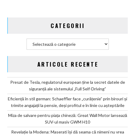
SUV-
ul
masiv
CATEGORII
GWM
H10
Categorii
ARTICOLE RECENTE
Presat de Tesla, regulatorul european ține la secret datele de
siguranță ale sistemului „Full Self-Driving”
Eficiență în stil german: Schaeffler face „curățenie” prin birouri și
trimite angajații la pensie, deși profitul e în linie cu așteptările
Miza de salvare pentru piața chineză: Great Wall Motor lansează
SUV-ul masiv GWM H10
Revelație la Modena: Maserati își dă seama că nimeni nu vrea