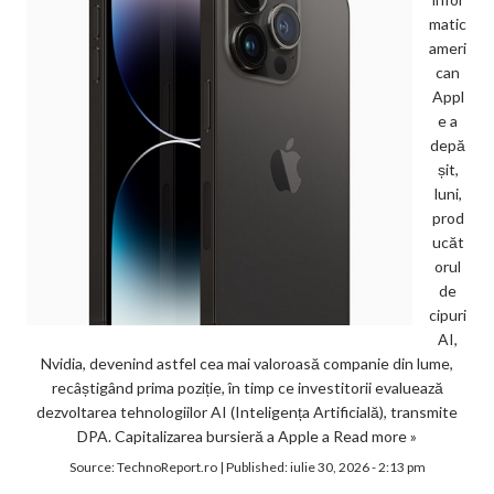
matic
ameri
can
Appl
e a
depă
șit,
luni,
prod
ucăt
orul
de
cipuri
AI,
Nvidia, devenind astfel cea mai valoroasă companie din lume,
recâștigând prima poziție, în timp ce investitorii evaluează
dezvoltarea tehnologiilor AI (Inteligența Artificială), transmite
DPA. Capitalizarea bursieră a Apple a
Read more »
Source:
TechnoReport.ro
|
Published:
iulie 30, 2026 - 2:13 pm