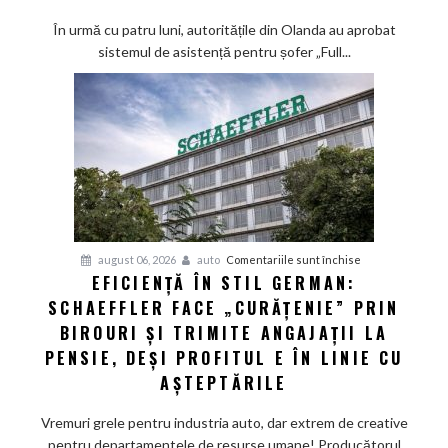
european
ține
În urmă cu patru luni, autoritățile din Olanda au aprobat
la
sistemul de asistență pentru șofer „Full...
secret
datele
de
siguranță
ale
sistemului
„Full
Self-
Driving”
pentru
august 06, 2026
auto
Comentariile sunt închise
EFICIENȚĂ ÎN STIL GERMAN:
Eficiență
SCHAEFFLER FACE „CURĂȚENIE” PRIN
în
stil
BIROURI ȘI TRIMITE ANGAJAȚII LA
german:
PENSIE, DEȘI PROFITUL E ÎN LINIE CU
Schaeffler
AȘTEPTĂRILE
face
„curățenie”
Vremuri grele pentru industria auto, dar extrem de creative
prin
pentru departamentele de resurse umane! Producătorul