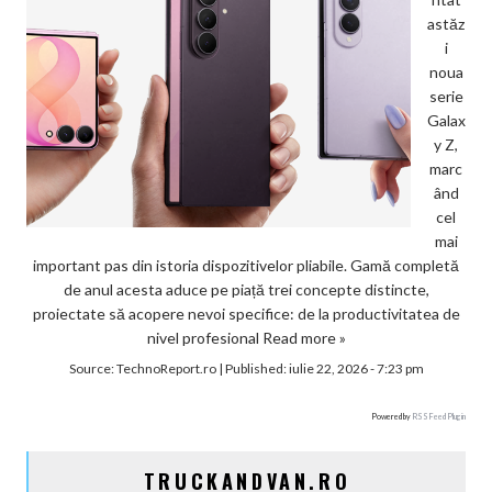
astăz
i
noua
serie
Galax
y Z,
marc
ând
cel
mai
important pas din istoria dispozitivelor pliabile. Gamă completă
de anul acesta aduce pe piață trei concepte distincte,
proiectate să acopere nevoi specifice: de la productivitatea de
nivel profesional
Read more »
Source:
TechnoReport.ro
|
Published:
iulie 22, 2026 - 7:23 pm
Powered by
RSS Feed Plugin
TRUCKANDVAN.RO