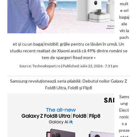
mult
e ori
bagaj
ele
vin la
pach
et și cu un bagaj invizibil: grijile pentru ce lăsăm în urmă. Un
studiu recent realizat de Xiaomi arată că 49% dintre români se
tem de spargeri
Read more »
Source:
TechnoReport.ro
|
Published:
iulie 22, 2026 - 7:31 pm
Samsung revoluționează seria pliabilă: Debutul noilor Galaxy Z
Fold8 Ultra, Fold8 și Flip8
Sams
ung
Elect
ronic
s a
preze
ntat