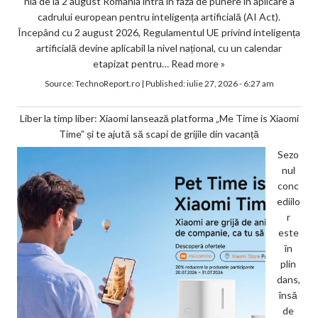
nia de la 2 august România intră în faza de punere în aplicare a
cadrului european pentru inteligența artificială (AI Act).
Începând cu 2 august 2026, Regulamentul UE privind inteligența
artificială devine aplicabil la nivel național, cu un calendar
etapizat pentru…
Read more »
Source:
TechnoReport.ro
|
Published:
iulie 27, 2026 - 6:27 am
Liber la timp liber: Xiaomi lansează platforma „Me Time is Xiaomi
Time” și te ajută să scapi de grijile din vacanță
Sezo
nul
conc
ediilo
r
este
în
plin
dans,
însă
de