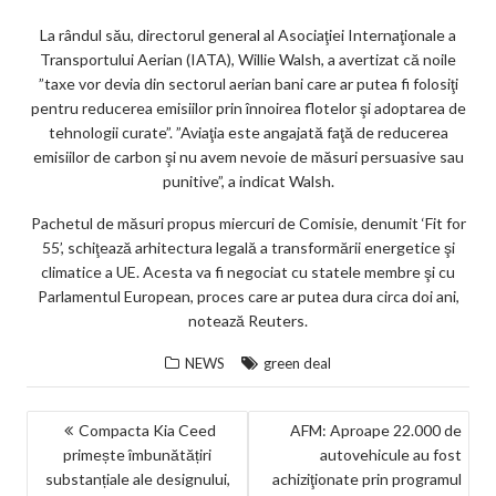
La rândul său, directorul general al Asociaţiei Internaţionale a
Transportului Aerian (IATA), Willie Walsh, a avertizat că noile
”taxe vor devia din sectorul aerian bani care ar putea fi folosiţi
pentru reducerea emisiilor prin înnoirea flotelor şi adoptarea de
tehnologii curate”. ”Aviaţia este angajată faţă de reducerea
emisiilor de carbon şi nu avem nevoie de măsuri persuasive sau
punitive”, a indicat Walsh.
Pachetul de măsuri propus miercuri de Comisie, denumit ‘Fit for
55’, schiţează arhitectura legală a transformării energetice şi
climatice a UE. Acesta va fi negociat cu statele membre şi cu
Parlamentul European, proces care ar putea dura circa doi ani,
notează Reuters.
NEWS
green deal
NAVIGARE
Compacta Kia Ceed
AFM: Aproape 22.000 de
primește îmbunătățiri
autovehicule au fost
ÎN
substanțiale ale designului,
achiziţionate prin programul