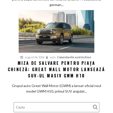
birouri
german...
și
trimite
angajații
la
pensie,
deși
profitul
e
în
pentru
august 06, 2026
auto
Comentariile sunt închise
linie
MIZA DE SALVARE PENTRU PIAȚA
Miza
cu
CHINEZĂ: GREAT WALL MOTOR LANSEAZĂ
de
așteptările
salvare
SUV-UL MASIV GWM H10
pentru
piața
Grupul auto Great Wall Motor (GWM) a lansat oficial noul
chineză:
model GWM H10, primul SUV angulat...
Great
Wall
Motor
lansează