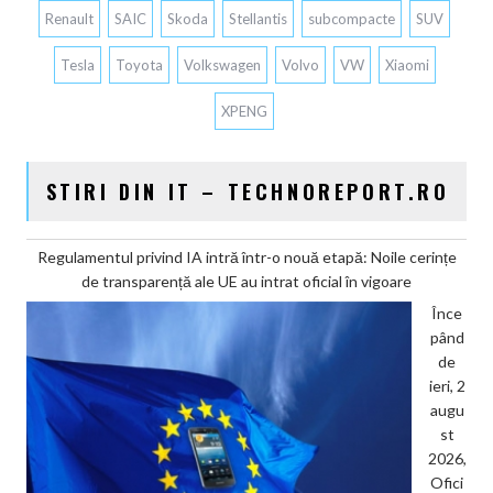
Renault
SAIC
Skoda
Stellantis
subcompacte
SUV
Tesla
Toyota
Volkswagen
Volvo
VW
Xiaomi
XPENG
STIRI DIN IT – TECHNOREPORT.RO
Regulamentul privind IA intră într-o nouă etapă: Noile cerințe
de transparență ale UE au intrat oficial în vigoare
Înce
pând
de
ieri, 2
augu
st
2026,
Ofici