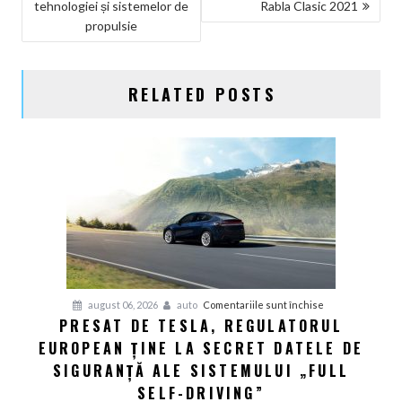
ARTICOLE
tehnologiei și sistemelor de
Rabla Clasic 2021
propulsie
RELATED POSTS
pentru
august 06, 2026
auto
Comentariile sunt închise
PRESAT DE TESLA, REGULATORUL
Presat
EUROPEAN ȚINE LA SECRET DATELE DE
de
Tesla,
SIGURANȚĂ ALE SISTEMULUI „FULL
regulatorul
SELF-DRIVING”