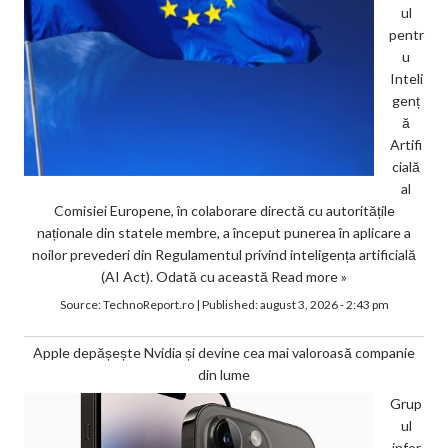
ul
pentr
u
Inteli
genț
ă
Artifi
cială
al
Comisiei Europene, în colaborare directă cu autoritățile
naționale din statele membre, a început punerea în aplicare a
noilor prevederi din Regulamentul privind inteligența artificială
(AI Act). Odată cu această
Read more »
Source:
TechnoReport.ro
|
Published:
august 3, 2026 - 2:43 pm
Apple depășește Nvidia și devine cea mai valoroasă companie
din lume
Grup
ul
infor