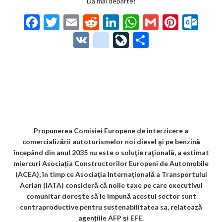
Da mai departe!
F
T
E
R
Li
W
G
Pi
O
ac
w
m
e
n
h
m
nt
ut
V
g
Li
P
e
itt
ai
d
ke
at
ai
er
lo
K
o
ve
ar
b
er
l
di
dI
s
l
es
o
o
Jo
ta
o
t
n
A
t
k.
gl
ur
je
o
p
co
e_
n
az
k
p
m
b
al
ă
o
Propunerea Comisiei Europene de interzicere a
comercializării autoturismelor noi diesel şi pe benzină
o
începând din anul 2035 nu este o soluţie raţională, a estimat
k
miercuri Asociaţia Constructorilor Europeni de Automobile
(ACEA), în timp ce Asociaţia Internaţională a Transportului
m
Aerian (IATA) consideră că noile taxe pe care executivul
ar
comunitar doreşte să le impună acestui sector sunt
contraproductive pentru sustenabilitatea sa, relatează
ks
agenţiile AFP şi EFE.