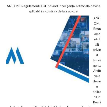
ANCOM: Regulamentul UE privind Inteligența Artificială devine
aplicabil în România de la 2 august
ANC
OM:
Regu
lame
ntul
UE
privin
d
Inteli
gența
Artifi
cială
devin
e
aplica
bil în
Româ