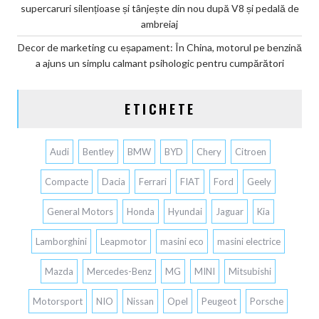
supercaruri silențioase și tânjește din nou după V8 și pedală de
ambreiaj
Decor de marketing cu eșapament: În China, motorul pe benzină
a ajuns un simplu calmant psihologic pentru cumpărători
ETICHETE
Audi
Bentley
BMW
BYD
Chery
Citroen
Compacte
Dacia
Ferrari
FIAT
Ford
Geely
General Motors
Honda
Hyundai
Jaguar
Kia
Lamborghini
Leapmotor
masini eco
masini electrice
Mazda
Mercedes-Benz
MG
MINI
Mitsubishi
Motorsport
NIO
Nissan
Opel
Peugeot
Porsche