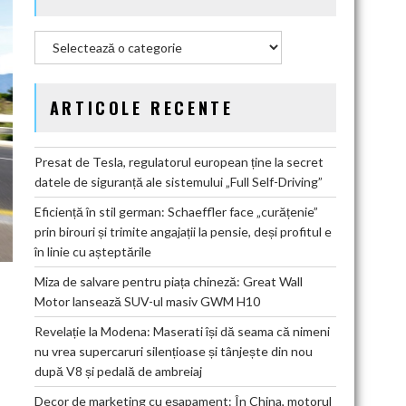
Categorii
ARTICOLE RECENTE
Presat de Tesla, regulatorul european ține la secret
datele de siguranță ale sistemului „Full Self-Driving”
Eficiență în stil german: Schaeffler face „curățenie”
prin birouri și trimite angajații la pensie, deși profitul e
în linie cu așteptările
Miza de salvare pentru piața chineză: Great Wall
Motor lansează SUV-ul masiv GWM H10
Revelație la Modena: Maserati își dă seama că nimeni
nu vrea supercaruri silențioase și tânjește din nou
după V8 și pedală de ambreiaj
Decor de marketing cu eșapament: În China, motorul