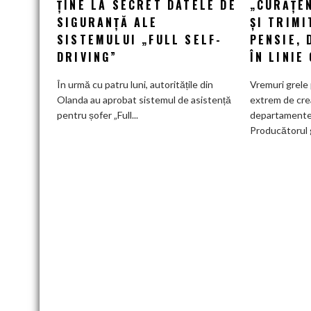
ȚINE LA SECRET DATELE DE
„CURĂȚEN
regulatorul
SIGURANȚĂ ALE
ȘI TRIMI
european
SISTEMULUI „FULL SELF-
PENSIE, 
ține
DRIVING”
ÎN LINIE
la
secret
În urmă cu patru luni, autoritățile din
Vremuri grele 
datele
Olanda au aprobat sistemul de asistență
extrem de cre
de
pentru șofer „Full...
departamente
siguranță
Producătorul 
ale
sistemului
„Full
Self-
Driving”