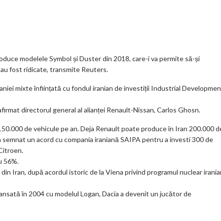
o
gl
ur
je
.
e_
n
az
co
b
al
ă
m
o
produce modelele Symbol și Duster din 2018, care-i va permite să-și
 au fost ridicate, transmite Reuters.
o
paniei mixte înființată cu fondul iranian de investiții Industrial Developme
k
m
 afirmat directorul general al alianței Renault-Nissan, Carlos Ghosn.
ar
 150.000 de vehicule pe an. Deja Renault poate produce în Iran 200.000 d
ks
 a semnat un acord cu compania iraniană SAIPA pentru a investi 300 de
Citroen.
cu 56%.
in Iran, după acordul istoric de la Viena privind programul nuclear irania
ansată în 2004 cu modelul Logan, Dacia a devenit un jucător de