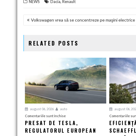
,
NEWS
Dacia
Renault
NAVIGARE
Volkswagen vrea să se concentreze pe maşini electrice
ÎN
ARTICOLE
RELATED POSTS
august 06, 2026
auto
august 06, 20
pentru
Comentariile sunt închise
Comentariile sun
PRESAT DE TESLA,
EFICIENȚ
Presat
REGULATORUL EUROPEAN
de
SCHAEFF
Tesla,