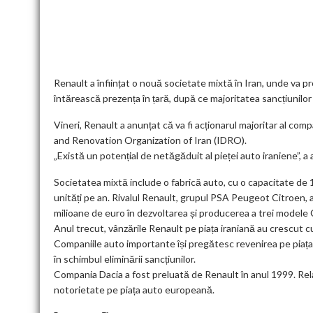
b
er
l
di
dI
s
l
es
o
t
n
A
t
k
o
p
k
p
Renault a înființat o nouă societate mixtă în Iran, unde va 
întărească prezența în țară, după ce majoritatea sancțiunilor
Vineri, Renault a anunțat că va fi acționarul majoritar al com
and Renovation Organization of Iran (IDRO).
„Există un potențial de netăgăduit al pieței auto iraniene”, a
Societatea mixtă include o fabrică auto, cu o capacitate de
unități pe an. Rivalul Renault, grupul PSA Peugeot Citroen,
milioane de euro în dezvoltarea și producerea a trei modele 
Anul trecut, vânzările Renault pe piața iraniană au crescut 
Companiile auto importante își pregătesc revenirea pe piața d
în schimbul eliminării sancțiunilor.
Compania Dacia a fost preluată de Renault în anul 1999. Rel
notorietate pe piața auto europeană.