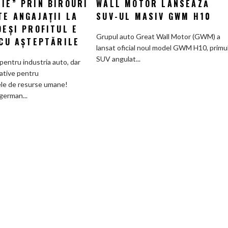
IE” PRIN BIROURI
WALL MOTOR LANSEAZĂ
german:
pentru
TE ANGAJAȚII LA
SUV-UL MASIV GWM H10
Schaeffler
piața
DEȘI PROFITUL E
face
chineză:
Grupul auto Great Wall Motor (GWM) a
 CU AȘTEPTĂRILE
„curățenie”
Great
lansat oficial noul model GWM H10, primu
prin
Wall
SUV angulat...
pentru industria auto, dar
birouri
Motor
ative pentru
și
lansează
le de resurse umane!
trimite
SUV-
german...
angajații
ul
la
masiv
pensie,
GWM
deși
H10
profitul
e
în
linie
cu
așteptările