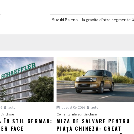
Suzuki Baleno – la granița dintre segmente
26
auto
august 06, 2026
auto
pentru
pentru
t închise
Comentariile sunt închise
Ă ÎN STIL GERMAN:
MIZA DE SALVARE PENTRU
Eficiență
Miza
LER FACE
în
PIAȚA CHINEZĂ: GREAT
de
stil
salvare