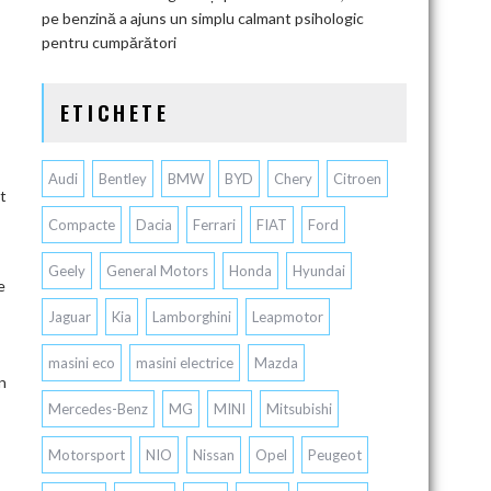
pe benzină a ajuns un simplu calmant psihologic
pentru cumpărători
ETICHETE
Audi
Bentley
BMW
BYD
Chery
Citroen
nt
Compacte
Dacia
Ferrari
FIAT
Ford
Geely
General Motors
Honda
Hyundai
e
Jaguar
Kia
Lamborghini
Leapmotor
masini eco
masini electrice
Mazda
n
Mercedes-Benz
MG
MINI
Mitsubishi
Motorsport
NIO
Nissan
Opel
Peugeot