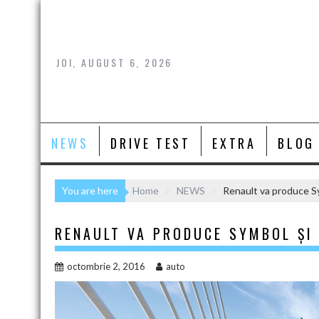
Skip
to
content
JOI, AUGUST 6, 2026
NEWS
DRIVE TEST
EXTRA
BLOG
You are here
Home
NEWS
Renault va produce Sy
RENAULT VA PRODUCE SYMBOL ȘI 
octombrie 2, 2016
auto