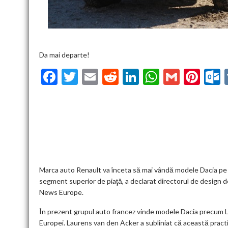
Da mai departe!
F
T
E
R
Li
W
G
Pi
ac
w
m
e
n
h
m
nt
u
e
itt
ai
d
ke
at
ai
er
l
b
er
l
di
dI
s
l
es
o
t
n
A
t
k
o
p
k
p
Marca auto Renault va înceta să mai vândă modele Dacia pe un
segment superior de piaţă, a declarat directorul de design 
News Europe.
În prezent grupul auto francez vinde modele Dacia precum L
Europei. Laurens van den Acker a subliniat că această practic