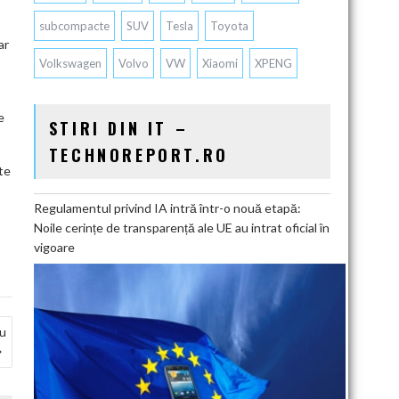
subcompacte
SUV
Tesla
Toyota
ar
Volkswagen
Volvo
VW
Xiaomi
XPENG
e
STIRI DIN IT –
TECHNOREPORT.RO
te
Regulamentul privind IA intră într-o nouă etapă:
Noile cerințe de transparență ale UE au intrat oficial în
vigoare
au