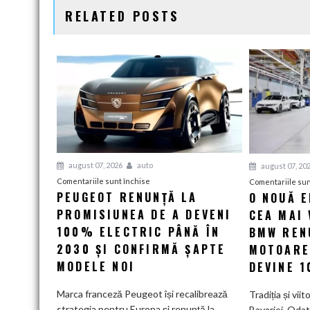
RELATED POSTS
august 07, 2026
auto
august 07, 20
pentru
Comentariile sunt închise
Comentariile sun
PEUGEOT RENUNȚĂ LA
O NOUĂ 
Peugeot
PROMISIUNEA DE A DEVENI
renunță
CEA MAI 
la
100% ELECTRIC PÂNĂ ÎN
BMW RENU
promisiunea
2030 ȘI CONFIRMĂ ȘAPTE
MOTOARE
de
MODELE NOI
DEVINE 
a
deveni
Marca franceză Peugeot își recalibrează
Tradiția și viit
100%
strategia pentru Europa și renunță la
Bavariei. Odat