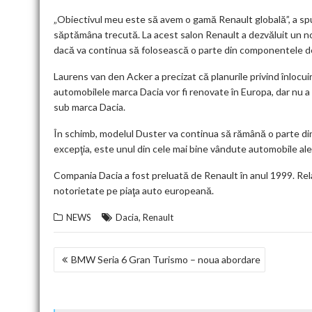
„Obiectivul meu este să avem o gamă Renault globală”, a sp
săptămâna trecută. La acest salon Renault a dezvăluit un n
dacă va continua să folosească o parte din componentele d
Laurens van den Acker a precizat că planurile privind înlocu
automobilele marca Dacia vor fi renovate în Europa, dar nu a
sub marca Dacia.
În schimb, modelul Duster va continua să rămână o parte din
excepţia, este unul din cele mai bine vândute automobile ale
Compania Dacia a fost preluată de Renault în anul 1999. Rel
notorietate pe piaţa auto europeană.
,
NEWS
Dacia
Renault
NAVIGARE
BMW Seria 6 Gran Turismo – noua abordare
ÎN
ARTICOLE