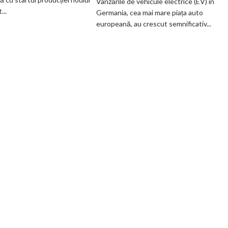
Vânzările de vehicule electrice (EV) în
fabrică
EV
..
Germania, cea mai mare piața auto
BMW
din
europeană, au crescut semnificativ...
renunță
Germania
definitiv
la
motoarele
termice
și
devine
100%
electrică