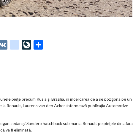
O
V
g
Li
P
t
K
o
ve
ar
o
o
Jo
ta
o
gl
ur
je
.
e_
n
az
co
b
al
ă
m
o
ele pieţe precum Rusia şi Brazilia, în încercarea de a se poziţiona pe un
de la Renault, Laurens van den Acker, informează publicaţia Automotive
o
k
ogan sedan şi Sandero hatchback sub marca Renault pe pieţele din afara
m
ă va fi eliminată.