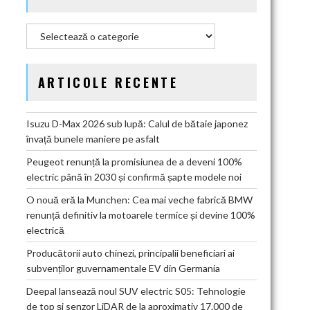
Categorii
ARTICOLE RECENTE
Isuzu D-Max 2026 sub lupă: Calul de bătaie japonez
învață bunele maniere pe asfalt
Peugeot renunță la promisiunea de a deveni 100%
electric până în 2030 și confirmă șapte modele noi
O nouă eră la Munchen: Cea mai veche fabrică BMW
renunță definitiv la motoarele termice și devine 100%
electrică
Producătorii auto chinezi, principalii beneficiari ai
subvenților guvernamentale EV din Germania
Deepal lansează noul SUV electric S05: Tehnologie
de top și senzor LiDAR de la aproximativ 17.000 de