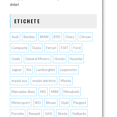
dolari
ETICHETE
Audi
Bentley
BMW
BYD
Chery
Citroen
Compacte
Dacia
Ferrari
FIAT
Ford
Geely
General Motors
Honda
Hyundai
Jaguar
Kia
Lamborghini
Leapmotor
masini eco
masini electrice
Mazda
Mercedes-Benz
MG
MINI
Mitsubishi
Motorsport
NIO
Nissan
Opel
Peugeot
Porsche
Renault
SAIC
Skoda
Stellantis