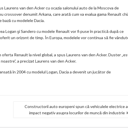
ar
us Laurens van den Acker cu ocazia salonului auto de la Moscova de
ks
ou crossover denumit Arkana, care arată cum va evalua gama Renault chi
e bază cu modelele Dacia.
irea Logan şi Sandero cu modele Renault vor fi puse în practică după ce
 oferit un orizont de timp. În Europa, modelele vor continua să fie vândut
 oferta Renault la nivel global, a spus Laurens van den Acker. Duster „es
 noastre”, a precizat Laurens van den Acker.
ansată în 2004 cu modelul Logan, Dacia a devenit un jucător de
Constructorii auto europeni spun că vehiculele electrice 
impact negativ asupra locurilor de muncă din industrie