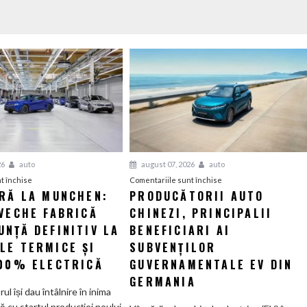
26
auto
august 07, 2026
auto
pentru
pentru
t închise
Comentariile sunt închise
ERĂ LA MUNCHEN:
PRODUCĂTORII AUTO
O
Producătorii
VECHE FABRICĂ
nouă
CHINEZI, PRINCIPALII
auto
eră
chinezi,
NȚĂ DEFINITIV LA
BENEFICIARI AI
la
principalii
LE TERMICE ȘI
SUBVENȚILOR
Munchen:
beneficiari
100% ELECTRICĂ
GUVERNAMENTALE EV DIN
Cea
ai
GERMANIA
mai
subvenților
orul își dau întâlnire în inima
veche
guvernamentale
ă cu startul producției noului