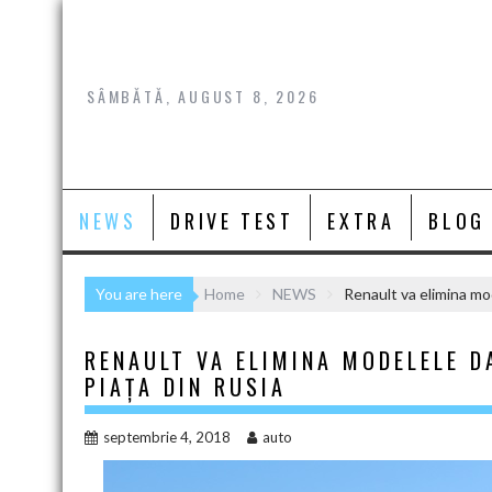
Skip
to
content
SÂMBĂTĂ, AUGUST 8, 2026
NEWS
DRIVE TEST
EXTRA
BLOG
You are here
Home
NEWS
Renault va elimina mo
RENAULT VA ELIMINA MODELELE D
PIAŢA DIN RUSIA
septembrie 4, 2018
auto