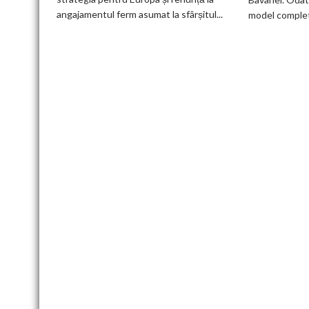
electric
angajamentul ferm asumat la sfârșitul...
model complet.
până
în
2030
și
confirmă
șapte
modele
noi