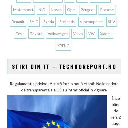
Motorsport
NIO
Nissan
Opel
Peugeot
Porsche
Renault
SAIC
Skoda
Stellantis
subcompacte
SUV
Tesla
Toyota
Volkswagen
Volvo
VW
Xiaomi
XPENG
STIRI DIN IT – TECHNOREPORT.RO
Regulamentul privind IA intră într-o nouă etapă: Noile cerințe
de transparență ale UE au intrat oficial în vigoare
Înce
pând
de
ieri, 2
augu