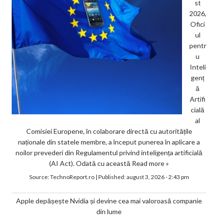
st
2026,
Ofici
ul
pentr
u
Inteli
genț
ă
Artifi
cială
al
Comisiei Europene, în colaborare directă cu autoritățile
naționale din statele membre, a început punerea în aplicare a
noilor prevederi din Regulamentul privind inteligența artificială
(AI Act). Odată cu această
Read more »
Source:
TechnoReport.ro
|
Published:
august 3, 2026 - 2:43 pm
Apple depășește Nvidia și devine cea mai valoroasă companie
din lume