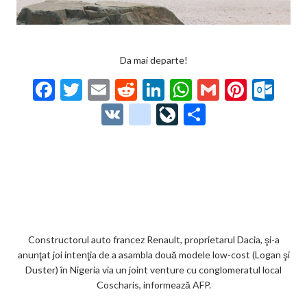
Da mai departe!
F
T
E
R
Li
W
G
Pi
O
ac
w
m
e
n
h
m
nt
ut
V
g
Li
P
e
itt
ai
d
ke
at
ai
er
lo
K
o
ve
ar
b
er
l
di
dI
s
l
es
o
o
Jo
ta
o
t
n
A
t
k.
gl
ur
je
o
p
co
e_
n
az
k
p
m
b
al
ă
o
Constructorul auto francez Renault, proprietarul Dacia, şi-a
anunţat joi intenţia de a asambla două modele low-cost (Logan şi
o
Duster) în Nigeria via un joint venture cu conglomeratul local
k
Coscharis, informează AFP.