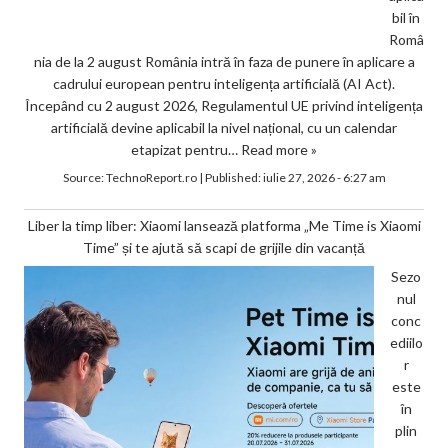
bil în
Româ
nia de la 2 august România intră în faza de punere în aplicare a
cadrului european pentru inteligența artificială (AI Act).
Începând cu 2 august 2026, Regulamentul UE privind inteligența
artificială devine aplicabil la nivel național, cu un calendar
etapizat pentru…
Read more »
Source:
TechnoReport.ro
|
Published:
iulie 27, 2026 - 6:27 am
Liber la timp liber: Xiaomi lansează platforma „Me Time is Xiaomi
Time” și te ajută să scapi de grijile din vacanță
Sezo
nul
conc
ediilo
r
este
în
plin