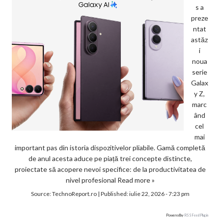
s a
preze
ntat
astăz
i
noua
serie
Galax
y Z,
marc
ând
cel
mai
important pas din istoria dispozitivelor pliabile. Gamă completă
de anul acesta aduce pe piață trei concepte distincte,
proiectate să acopere nevoi specifice: de la productivitatea de
nivel profesional
Read more »
Source:
TechnoReport.ro
|
Published:
iulie 22, 2026 - 7:23 pm
Powered by
RSS Feed Plugin