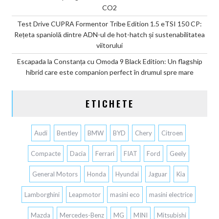
CO2
Test Drive CUPRA Formentor Tribe Edition 1.5 eTSI 150 CP:
Rețeta spaniolă dintre ADN-ul de hot-hatch și sustenabilitatea
viitorului
Escapada la Constanța cu Omoda 9 Black Edition: Un flagship
hibrid care este companion perfect în drumul spre mare
ETICHETE
Audi
Bentley
BMW
BYD
Chery
Citroen
Compacte
Dacia
Ferrari
FIAT
Ford
Geely
General Motors
Honda
Hyundai
Jaguar
Kia
Lamborghini
Leapmotor
masini eco
masini electrice
Mazda
Mercedes-Benz
MG
MINI
Mitsubishi