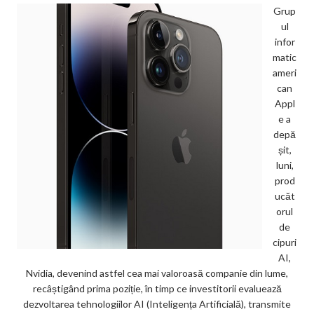
Grup
ul
infor
matic
ameri
can
Appl
e a
depă
șit,
luni,
prod
ucăt
orul
de
cipuri
AI,
Nvidia, devenind astfel cea mai valoroasă companie din lume,
recâștigând prima poziție, în timp ce investitorii evaluează
dezvoltarea tehnologiilor AI (Inteligența Artificială), transmite