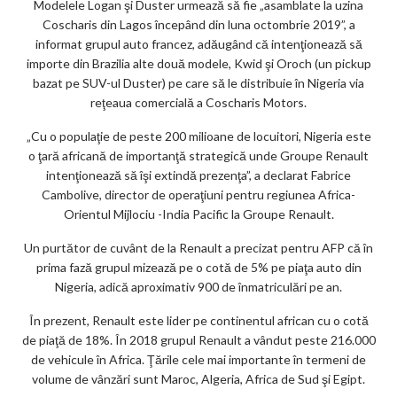
m
Modelele Logan şi Duster urmează să fie „asamblate la uzina
Coscharis din Lagos începând din luna octombrie 2019”, a
ar
informat grupul auto francez, adăugând că intenţionează să
ks
importe din Brazilia alte două modele, Kwid şi Oroch (un pickup
bazat pe SUV-ul Duster) pe care să le distribuie în Nigeria via
reţeaua comercială a Coscharis Motors.
„Cu o populaţie de peste 200 milioane de locuitori, Nigeria este
o ţară africană de importanţă strategică unde Groupe Renault
intenţionează să îşi extindă prezenţa”, a declarat Fabrice
Cambolive, director de operaţiuni pentru regiunea Africa-
Orientul Mijlociu -India Pacific la Groupe Renault.
Un purtător de cuvânt de la Renault a precizat pentru AFP că în
prima fază grupul mizează pe o cotă de 5% pe piaţa auto din
Nigeria, adică aproximativ 900 de înmatriculări pe an.
În prezent, Renault este lider pe continentul african cu o cotă
de piaţă de 18%. În 2018 grupul Renault a vândut peste 216.000
de vehicule în Africa. Ţările cele mai importante în termeni de
volume de vânzări sunt Maroc, Algeria, Africa de Sud şi Egipt.