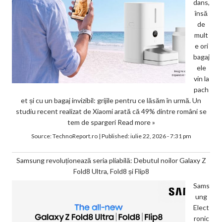
dans,
însă
de
mult
e ori
bagaj
ele
vin la
pach
et și cu un bagaj invizibil: grijile pentru ce lăsăm în urmă. Un
studiu recent realizat de Xiaomi arată că 49% dintre români se
tem de spargeri
Read more »
Source:
TechnoReport.ro
|
Published:
iulie 22, 2026 - 7:31 pm
Samsung revoluționează seria pliabilă: Debutul noilor Galaxy Z
Fold8 Ultra, Fold8 și Flip8
Sams
ung
Elect
ronic