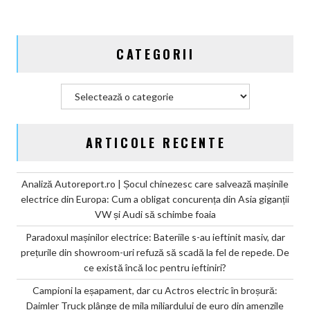
de
mila
miliardului
CATEGORII
de
euro
din
Categorii
amenzile
CO2
ARTICOLE RECENTE
Analiză Autoreport.ro | Șocul chinezesc care salvează mașinile
electrice din Europa: Cum a obligat concurența din Asia giganții
VW și Audi să schimbe foaia
Paradoxul mașinilor electrice: Bateriile s-au ieftinit masiv, dar
prețurile din showroom-uri refuză să scadă la fel de repede. De
ce există încă loc pentru ieftiniri?
Campioni la eșapament, dar cu Actros electric în broșură:
Daimler Truck plânge de mila miliardului de euro din amenzile