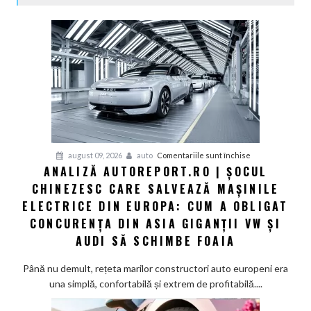
pentru
august 09, 2026
auto
Comentariile sunt închise
ANALIZĂ AUTOREPORT.RO | ȘOCUL
Analiză
CHINEZESC CARE SALVEAZĂ MAȘINILE
Autoreport.ro
|
ELECTRICE DIN EUROPA: CUM A OBLIGAT
Șocul
CONCURENȚA DIN ASIA GIGANȚII VW ȘI
chinezesc
AUDI SĂ SCHIMBE FOAIA
care
salvează
Până nu demult, rețeta marilor constructori auto europeni era
mașinile
una simplă, confortabilă și extrem de profitabilă....
electrice
din