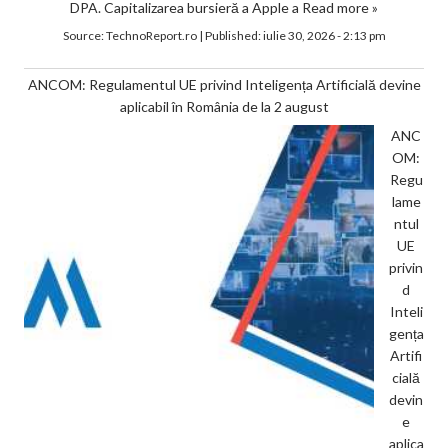
DPA. Capitalizarea bursieră a Apple a
Read more »
Source:
TechnoReport.ro
|
Published:
iulie 30, 2026 - 2:13 pm
ANCOM: Regulamentul UE privind Inteligența Artificială devine
aplicabil în România de la 2 august
ANC
OM:
Regu
lame
ntul
UE
privin
d
Inteli
gența
Artifi
cială
devin
e
aplica