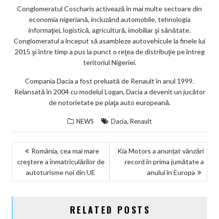
Conglomeratul Coscharis activează în mai multe sectoare din
economia nigeriană, incluzând automobile, tehnologia
informaţiei, logistică, agricultură, imobiliar şi sănătate.
Conglomeratul a început să asambleze autovehicule la finele lui
2015 şi între timp a pus la punct o reţea de distribuţie pe întreg
teritoriul Nigeriei.
Compania Dacia a fost preluată de Renault în anul 1999.
Relansată în 2004 cu modelul Logan, Dacia a devenit un jucător
de notorietate pe piaţa auto europeană.
,
NEWS
Dacia
Renault
NAVIGARE
România, cea mai mare
Kia Motors a anunțat vânzări
creştere a înmatriculărilor de
record în prima jumătate a
ÎN
autoturisme noi din UE
anului în Europa
ARTICOLE
RELATED POSTS