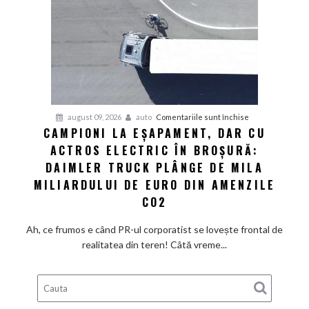
din
showroom-
uri
refuză
să
scadă
la
pentru
august 09, 2026
auto
Comentariile sunt închise
fel
CAMPIONI LA EȘAPAMENT, DAR CU
Campioni
de
ACTROS ELECTRIC ÎN BROȘURĂ:
la
repede.
eșapament,
DAIMLER TRUCK PLÂNGE DE MILA
De
dar
ce
MILIARDULUI DE EURO DIN AMENZILE
cu
există
CO2
Actros
încă
electric
loc
Ah, ce frumos e când PR-ul corporatist se lovește frontal de
în
pentru
realitatea din teren! Câtă vreme...
broșură:
ieftiniri?
Daimler
Truck
plânge