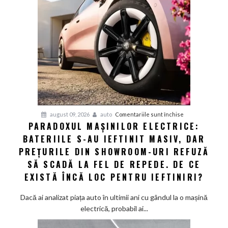
Europa:
Cum
a
obligat
concurența
din
Asia
giganții
VW
și
pentru
august 09, 2026
auto
Comentariile sunt închise
Audi
PARADOXUL MAȘINILOR ELECTRICE:
Paradoxul
să
BATERIILE S-AU IEFTINIT MASIV, DAR
mașinilor
schimbe
electrice:
PREȚURILE DIN SHOWROOM-URI REFUZĂ
foaia
Bateriile
SĂ SCADĂ LA FEL DE REPEDE. DE CE
s-
EXISTĂ ÎNCĂ LOC PENTRU IEFTINIRI?
au
ieftinit
Dacă ai analizat piața auto în ultimii ani cu gândul la o mașină
masiv,
electrică, probabil ai...
dar
prețurile