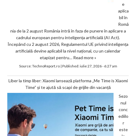
e
aplica
bil în
Româ
nia de la 2 august România intră în faza de punere în aplicare a
cadrului european pentru inteligența artificială (AI Act).
Începând cu 2 august 2026, Regulamentul UE privind inteligența
artificială devine aplicabil la nivel național, cu un calendar
etapizat pentru…
Read more »
Source:
TechnoReport.ro
|
Published:
iulie 27, 2026 - 6:27 am
Liber la timp liber: Xiaomi lansează platforma „Me Time is Xiaomi
Time” și te ajută să scapi de grijile din vacanță
Sezo
nul
conc
ediilo
r
este