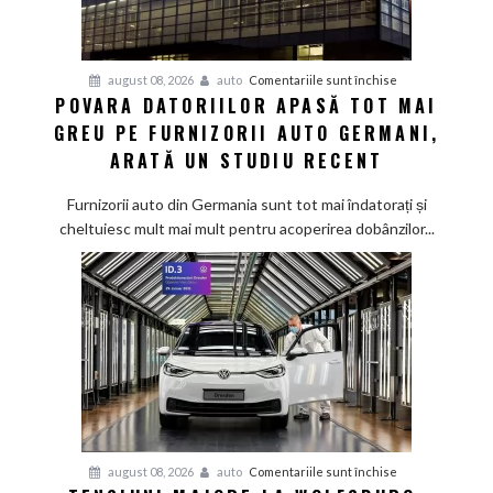
pentru
august 08, 2026
auto
Comentariile sunt închise
POVARA DATORIILOR APASĂ TOT MAI
Povara
GREU PE FURNIZORII AUTO GERMANI,
datoriilor
apasă
ARATĂ UN STUDIU RECENT
tot
mai
Furnizorii auto din Germania sunt tot mai îndatorați și
greu
cheltuiesc mult mai mult pentru acoperirea dobânzilor...
pe
furnizorii
auto
germani,
arată
un
studiu
recent
pentru
august 08, 2026
auto
Comentariile sunt închise