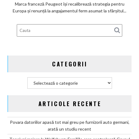
de
Marca franceză Peugeot își recalibrează strategia pentru
a
Europa și renunță la angajamentul ferm asumat la sfârșitul...
deveni
100%
electric
până
în
2030
și
CATEGORII
confirmă
șapte
modele
Categorii
noi
ARTICOLE RECENTE
Povara datoriilor apasă tot mai greu pe furnizorii auto germani,
arată un studiu recent