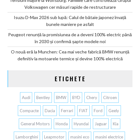
Tensiuni majore la Wolfsburg: Familiile care controlează Grupul
Volkswagen cer măsuri rapide de restructurare
Isuzu D-Max 2026 sub lupă: Calul de bătaie japonez învață
bunele maniere pe asfalt
Peugeot renunță la promisiunea de a deveni 100% electric până
în 2030 și confirmă șapte modele noi
O nouă eră la Munchen: Cea mai veche fabrică BMW renunță
definitiv la motoarele termice și devine 100% electrică
ETICHETE
Audi
Bentley
BMW
BYD
Chery
Citroen
Compacte
Dacia
Ferrari
FIAT
Ford
Geely
General Motors
Honda
Hyundai
Jaguar
Kia
Lamborghini
Leapmotor
masini eco
masini electrice