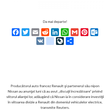
Da mai departe!
F
T
E
R
Li
W
G
Pi
O
ac
w
m
e
n
h
m
nt
ut
V
g
Li
P
e
itt
ai
d
ke
at
ai
er
lo
K
o
ve
ar
b
er
l
di
dI
s
l
es
o
o
Jo
ta
o
t
n
A
t
k.
gl
ur
je
o
p
co
e_
n
az
k
p
m
b
al
ă
o
Producătorul auto francez Renault şi partenerul său nipon
Nissan au anunţat luni că au avut „discuţii încrezătoare” privind
o
viitorul alianţei lor, adăugând că Nissan ia în considerare investiţii
k
în viitoarea divizie a Renault din domeniul vehiculelor electrice,
transmite Reuters.