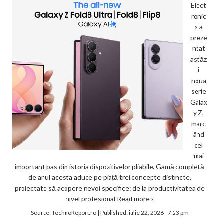
Elect
ronic
s a
preze
ntat
astăz
i
noua
serie
Galax
y Z,
marc
ând
cel
mai
important pas din istoria dispozitivelor pliabile. Gamă completă
de anul acesta aduce pe piață trei concepte distincte,
proiectate să acopere nevoi specifice: de la productivitatea de
nivel profesional
Read more »
Source:
TechnoReport.ro
|
Published:
iulie 22, 2026 - 7:23 pm