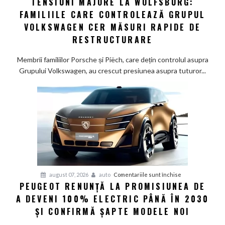
TENSIUNI MAJORE LA WOLFSBURG:
Tensiuni
FAMILIILE CARE CONTROLEAZĂ GRUPUL
majore
la
VOLKSWAGEN CER MĂSURI RAPIDE DE
Wolfsburg:
RESTRUCTURARE
Familiile
care
Membrii familiilor Porsche și Piëch, care dețin controlul asupra
controlează
Grupului Volkswagen, au crescut presiunea asupra tuturor...
Grupul
Volkswagen
cer
măsuri
rapide
de
restructurare
pentru
august 07, 2026
auto
Comentariile sunt închise
PEUGEOT RENUNȚĂ LA PROMISIUNEA DE
Peugeot
A DEVENI 100% ELECTRIC PÂNĂ ÎN 2030
renunță
la
ȘI CONFIRMĂ ȘAPTE MODELE NOI
promisiunea