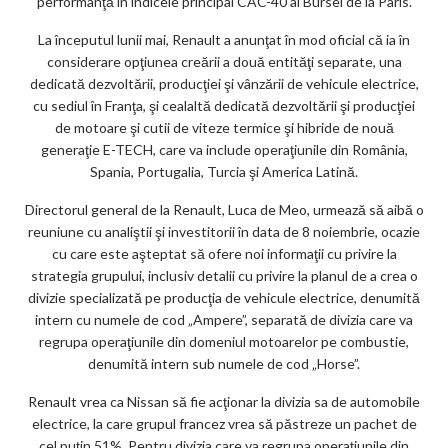
performanţă în indicele principal CAC-40 al Bursei de la Paris.
La începutul lunii mai, Renault a anunţat în mod oficial că ia în
considerare opţiunea creării a două entităţi separate, una
dedicată dezvoltării, producţiei şi vânzării de vehicule electrice,
cu sediul în Franţa, şi cealaltă dedicată dezvoltării şi producţiei
de motoare şi cutii de viteze termice şi hibride de nouă
generaţie E-TECH, care va include operaţiunile din România,
Spania, Portugalia, Turcia şi America Latină.
Directorul general de la Renault, Luca de Meo, urmează să aibă o
reuniune cu analiştii şi investitorii în data de 8 noiembrie, ocazie
cu care este aşteptat să ofere noi informaţii cu privire la
strategia grupului, inclusiv detalii cu privire la planul de a crea o
divizie specializată pe producţia de vehicule electrice, denumită
intern cu numele de cod „Ampere”, separată de divizia care va
regrupa operaţiunile din domeniul motoarelor pe combustie,
denumită intern sub numele de cod „Horse”.
Renault vrea ca Nissan să fie acţionar la divizia sa de automobile
electrice, la care grupul francez vrea să păstreze un pachet de
cel puţin 51%. Pentru divizia care va regrupa operaţiunile din