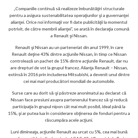
m
„Companiile continuă să realizeze îmbunătăţiri structurale
ar
pentru a asigura sustenabilitatea operaţiunilor şi a guvernanţei
ks
alianţei. Orice noi informaţii vor fi date publicităţii la momentul
potrivit, de către membrii alianţei”, se arată în declaraţia comună
a Renault şi Nissan.
Renault şi Nissan au un parteneriat din anul 1999, în care
Renault deţine 43% dintre acţiunile Nissan, în timp ce Nissan
controlează un pachet de 15% dintre acţiunile Renault, dar nu
are drepturi de vot la grupul francez. Alianţa Renault – Nissan,
extinsă în 2016 prin includerea Mitsubishi, a devenit unul dintre
cei mai mari producători mondiali de automobile.
Surse care au dorit să-şi păstreze anonimatul au declarat că
Nissan face presiuni asupra partenerului francez să-şi reducă
participaţia în grupul nipon cât mai mult posibil, ideal până la
15%, şi ar putea lua în considerare obţinerea de fonduri pentru a
răscumpăra acele acţiuni.
Luni dimineaţa, acţiunile Renault au urcat cu 5%, cea mai bună