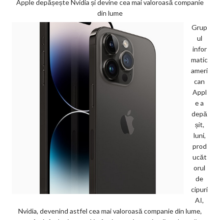
Apple depășește Nvidia și devine cea mai valoroasă companie
din lume
Grup
ul
infor
matic
ameri
can
Appl
e a
depă
șit,
luni,
prod
ucăt
orul
de
cipuri
AI,
Nvidia, devenind astfel cea mai valoroasă companie din lume,