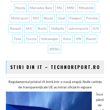
Mazda
Mercedes-Benz
MG
MINI
Mitsubishi
Motorsport
NIO
Nissan
Opel
Peugeot
Porsche
Renault
SAIC
Skoda
Stellantis
subcompacte
SUV
Tesla
Toyota
Volkswagen
Volvo
VW
Xiaomi
XPENG
STIRI DIN IT – TECHNOREPORT.RO
Regulamentul privind IA intră într-o nouă etapă: Noile cerințe
de transparență ale UE au intrat oficial în vigoare
Înce
pând
de