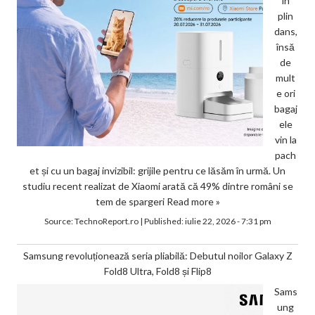
în
plin
dans,
însă
de
mult
e ori
bagaj
ele
vin la
pach
et și cu un bagaj invizibil: grijile pentru ce lăsăm în urmă. Un
studiu recent realizat de Xiaomi arată că 49% dintre români se
tem de spargeri
Read more »
Source:
TechnoReport.ro
|
Published:
iulie 22, 2026 - 7:31 pm
Samsung revoluționează seria pliabilă: Debutul noilor Galaxy Z
Fold8 Ultra, Fold8 și Flip8
Sams
ung