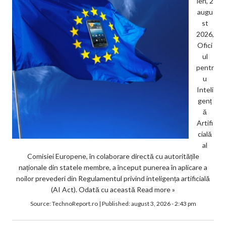
ieri, 2
augu
st
2026,
Ofici
ul
pentr
u
Inteli
genț
ă
Artifi
cială
al
Comisiei Europene, în colaborare directă cu autoritățile
naționale din statele membre, a început punerea în aplicare a
noilor prevederi din Regulamentul privind inteligența artificială
(AI Act). Odată cu această
Read more »
Source:
TechnoReport.ro
|
Published:
august 3, 2026 - 2:43 pm