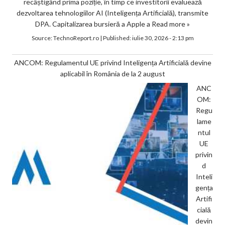
recâștigând prima poziție, în timp ce investitorii evaluează
dezvoltarea tehnologiilor AI (Inteligența Artificială), transmite
DPA. Capitalizarea bursieră a Apple a
Read more »
Source:
TechnoReport.ro
|
Published:
iulie 30, 2026 - 2:13 pm
ANCOM: Regulamentul UE privind Inteligența Artificială devine
aplicabil în România de la 2 august
ANC
OM:
Regu
lame
ntul
UE
privin
d
Inteli
gența
Artifi
cială
devin