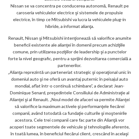
Nissan se va concentra pe conducerea autonomă, Renault pe
caroseria vehiculelor electrice şi sistemele de propulsie
electrice, în timp ce Mitsubishi va lucra la vehiculele plug-in
hibride, a informat alianţa.
Renault, Nissan şi Mitsubishi intenţionează să valorifice anumite
beneficii existente ale alianţei în domenii precum achiziţiile
comune, prin utilizarea poziţiilor de leadership şi a punctelor
forte la nivel geografic, pentru a sprijini dezvoltarea comercială a
partenerilor.
„Alianţa reprezintă un parteneriat strategic şi operaţional unic în
domeniul auto şi ne oferă un avantaj puternic în peisajul auto
mondial, aflat într-o continuă schimbare”, a declarat Jean-
Dominique Senard, preşedintele Consiliului de Administraţie al
Alianţei şi al Renault. „Noul model de afaceri va permite Alianţei
să valorifice la maximum activele şi performanţele fiecărei
companii, având totodată ca fundaţie culturile şi moştenirile
acestora. Cele trei companii care fac parte din Alianţă vor
acoperi toate segmentele de vehicule şi tehnologiile aferente,
în toată lumea, în beneficiul fiecărui client, crescând în acelaşi