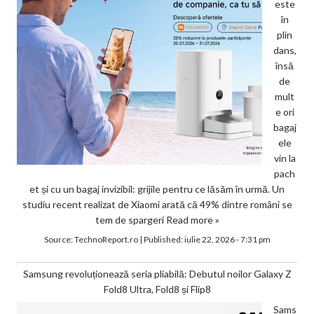
este
în
plin
dans,
însă
de
mult
e ori
bagaj
ele
vin la
pach
et și cu un bagaj invizibil: grijile pentru ce lăsăm în urmă. Un
studiu recent realizat de Xiaomi arată că 49% dintre români se
tem de spargeri
Read more »
Source:
TechnoReport.ro
|
Published:
iulie 22, 2026 - 7:31 pm
Samsung revoluționează seria pliabilă: Debutul noilor Galaxy Z
Fold8 Ultra, Fold8 și Flip8
Sams