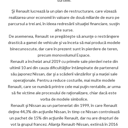
sursele.
Şi Renault lucrează la un plan de restructurare, care vizează
realizarea unor economii în valoare de două miliarde de euro pe
parcursul a trei ani, în ideea redresării situaţiei financiare, susţin
alte surse.
De asemenea, Renault se pregăteşte să anunţe o restrângere
drastică a gamei de vehicule şi va înceta să mai producă modele
binecunoscute, dar care în prezent sunt în pierdere de teren,
precum monovolumul Espace.
Renault a încheiat anul 2019 cu primele sale pierderi nete din
ultimii 10 ani din cauza dificultăţilor întâmpinate de partenerul
său japonez Nissan, dar şi a scăderii vânzărilor şi a marjei sale
operaţionale. Pentru a reduce costurile, mai multe modele
Renault, care se numără printre cele mai puţin rentabile, ar urma
să fie victime ale procesului de raţionalizare, chiar dacă este
vorba de modele simbolice.
Renault şi Nissan au un parteneriat din 1999, în care Renault
deţine 44,3% din acţiunile Nissan, în timp ce Nissan controlează
un pachet de 15% din acţiunile Renault, dar nu are drepturi de
vot la grupul francez. Alianţa Renault-Nissan, extinsă în 2016