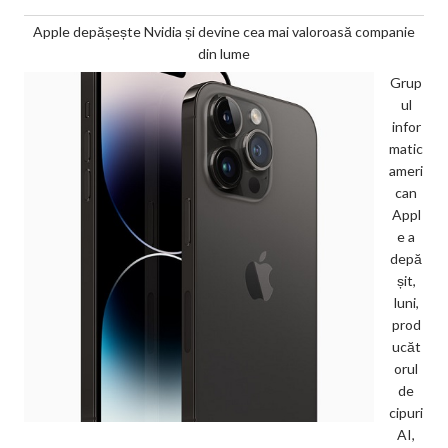
Apple depășește Nvidia și devine cea mai valoroasă companie
din lume
Grup
ul
infor
matic
ameri
can
Appl
e a
depă
șit,
luni,
prod
ucăt
orul
de
cipuri
AI,