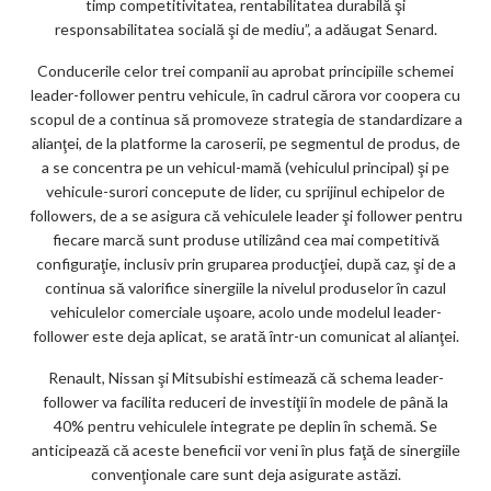
timp competitivitatea, rentabilitatea durabilă şi
responsabilitatea socială şi de mediu”, a adăugat Senard.
Conducerile celor trei companii au aprobat principiile schemei
leader-follower pentru vehicule, în cadrul cărora vor coopera cu
scopul de a continua să promoveze strategia de standardizare a
alianţei, de la platforme la caroserii, pe segmentul de produs, de
a se concentra pe un vehicul-mamă (vehiculul principal) şi pe
vehicule-surori concepute de lider, cu sprijinul echipelor de
followers, de a se asigura că vehiculele leader şi follower pentru
fiecare marcă sunt produse utilizând cea mai competitivă
configuraţie, inclusiv prin gruparea producţiei, după caz, şi de a
continua să valorifice sinergiile la nivelul produselor în cazul
vehiculelor comerciale uşoare, acolo unde modelul leader-
follower este deja aplicat, se arată într-un comunicat al alianţei.
Renault, Nissan şi Mitsubishi estimează că schema leader-
follower va facilita reduceri de investiţii în modele de până la
40% pentru vehiculele integrate pe deplin în schemă. Se
anticipează că aceste beneficii vor veni în plus faţă de sinergiile
convenţionale care sunt deja asigurate astăzi.