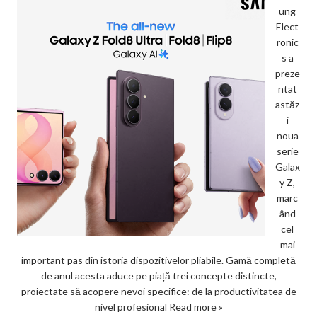
ung
Elect
ronic
s a
preze
ntat
astăz
i
noua
serie
Galax
y Z,
marc
ând
cel
mai
important pas din istoria dispozitivelor pliabile. Gamă completă
de anul acesta aduce pe piață trei concepte distincte,
proiectate să acopere nevoi specifice: de la productivitatea de
nivel profesional
Read more »