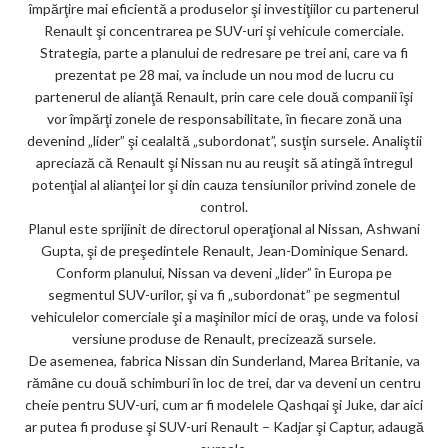
împărţire mai eficientă a produselor şi investiţiilor cu partenerul
Renault şi concentrarea pe SUV-uri şi vehicule comerciale.
Strategia, parte a planului de redresare pe trei ani, care va fi
prezentat pe 28 mai, va include un nou mod de lucru cu
partenerul de alianţă Renault, prin care cele două companii îşi
vor împărţi zonele de responsabilitate, în fiecare zonă una
devenind „lider” şi cealaltă „subordonat”, susţin sursele. Analiştii
apreciază că Renault şi Nissan nu au reuşit să atingă întregul
potenţial al alianţei lor şi din cauza tensiunilor privind zonele de
control.
Planul este sprijinit de directorul operaţional al Nissan, Ashwani
Gupta, şi de preşedintele Renault, Jean-Dominique Senard.
Conform planului, Nissan va deveni „lider” în Europa pe
segmentul SUV-urilor, şi va fi „subordonat” pe segmentul
vehiculelor comerciale şi a maşinilor mici de oraş, unde va folosi
versiune produse de Renault, precizează sursele.
De asemenea, fabrica Nissan din Sunderland, Marea Britanie, va
rămâne cu două schimburi în loc de trei, dar va deveni un centru
cheie pentru SUV-uri, cum ar fi modelele Qashqai şi Juke, dar aici
ar putea fi produse şi SUV-uri Renault – Kadjar şi Captur, adaugă