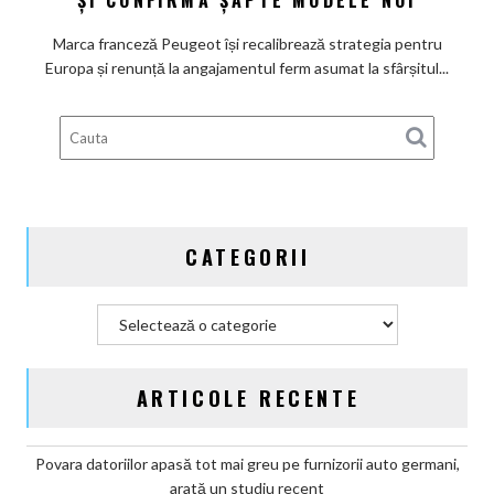
promisiunea
de
Marca franceză Peugeot își recalibrează strategia pentru
a
Europa și renunță la angajamentul ferm asumat la sfârșitul...
deveni
100%
electric
până
în
2030
și
CATEGORII
confirmă
șapte
modele
Categorii
noi
ARTICOLE RECENTE
Povara datoriilor apasă tot mai greu pe furnizorii auto germani,
arată un studiu recent