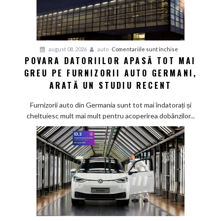
pentru
august 08, 2026
auto
Comentariile sunt închise
POVARA DATORIILOR APASĂ TOT MAI
Povara
GREU PE FURNIZORII AUTO GERMANI,
datoriilor
apasă
ARATĂ UN STUDIU RECENT
tot
mai
Furnizorii auto din Germania sunt tot mai îndatorați și
greu
cheltuiesc mult mai mult pentru acoperirea dobânzilor...
pe
furnizorii
auto
germani,
arată
un
studiu
recent