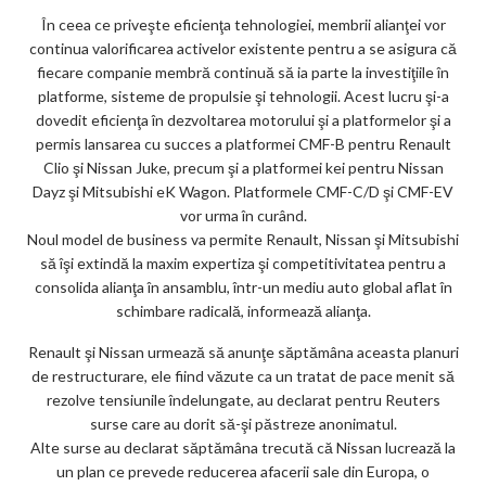
În ceea ce priveşte eficienţa tehnologiei, membrii alianţei vor
continua valorificarea activelor existente pentru a se asigura că
fiecare companie membră continuă să ia parte la investiţiile în
platforme, sisteme de propulsie şi tehnologii. Acest lucru şi-a
dovedit eficienţa în dezvoltarea motorului şi a platformelor şi a
permis lansarea cu succes a platformei CMF-B pentru Renault
Clio şi Nissan Juke, precum şi a platformei kei pentru Nissan
Dayz şi Mitsubishi eK Wagon. Platformele CMF-C/D şi CMF-EV
vor urma în curând.
Noul model de business va permite Renault, Nissan şi Mitsubishi
să îşi extindă la maxim expertiza şi competitivitatea pentru a
consolida alianţa în ansamblu, într-un mediu auto global aflat în
schimbare radicală, informează alianţa.
Renault şi Nissan urmează să anunţe săptămâna aceasta planuri
de restructurare, ele fiind văzute ca un tratat de pace menit să
rezolve tensiunile îndelungate, au declarat pentru Reuters
surse care au dorit să-şi păstreze anonimatul.
Alte surse au declarat săptămâna trecută că Nissan lucrează la
un plan ce prevede reducerea afacerii sale din Europa, o