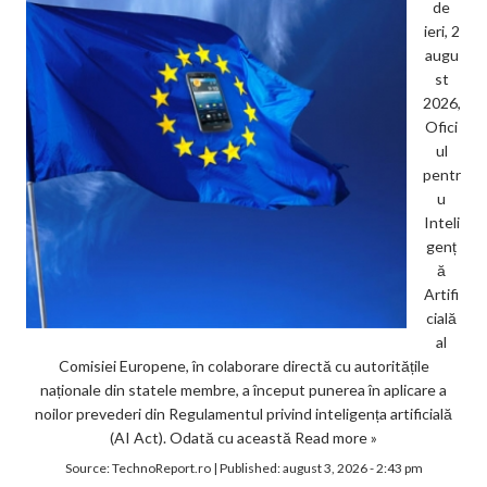
de
ieri, 2
augu
st
2026,
Ofici
ul
pentr
u
Inteli
genț
ă
Artifi
cială
al
Comisiei Europene, în colaborare directă cu autoritățile
naționale din statele membre, a început punerea în aplicare a
noilor prevederi din Regulamentul privind inteligența artificială
(AI Act). Odată cu această
Read more »
Source:
TechnoReport.ro
|
Published:
august 3, 2026 - 2:43 pm