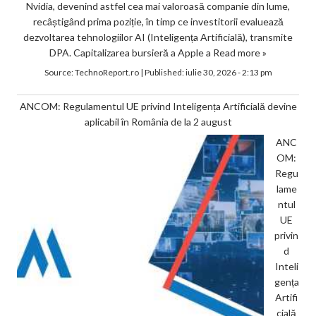
Nvidia, devenind astfel cea mai valoroasă companie din lume,
recâștigând prima poziție, în timp ce investitorii evaluează
dezvoltarea tehnologiilor AI (Inteligența Artificială), transmite
DPA. Capitalizarea bursieră a Apple a
Read more »
Source:
TechnoReport.ro
|
Published:
iulie 30, 2026 - 2:13 pm
ANCOM: Regulamentul UE privind Inteligența Artificială devine
aplicabil în România de la 2 august
ANC
OM:
Regu
lame
ntul
UE
privin
d
Inteli
gența
Artifi
cială