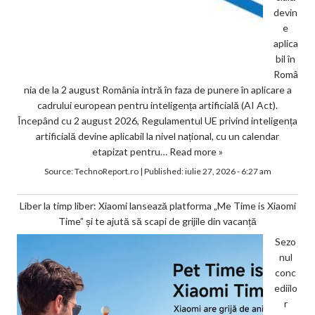
devin
e
aplica
bil în
Româ
nia de la 2 august România intră în faza de punere în aplicare a
cadrului european pentru inteligența artificială (AI Act).
Începând cu 2 august 2026, Regulamentul UE privind inteligența
artificială devine aplicabil la nivel național, cu un calendar
etapizat pentru…
Read more »
Source:
TechnoReport.ro
|
Published:
iulie 27, 2026 - 6:27 am
Liber la timp liber: Xiaomi lansează platforma „Me Time is Xiaomi
Time” și te ajută să scapi de grijile din vacanță
Sezo
nul
conc
ediilo
r