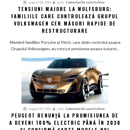
pentru
august 08, 2026
auto
Comentariile sunt închise
TENSIUNI MAJORE LA WOLFSBURG:
Tensiuni
FAMILIILE CARE CONTROLEAZĂ GRUPUL
majore
la
VOLKSWAGEN CER MĂSURI RAPIDE DE
Wolfsburg:
RESTRUCTURARE
Familiile
care
Membrii familiilor Porsche și Piëch, care dețin controlul asupra
controlează
Grupului Volkswagen, au crescut presiunea asupra tuturor...
Grupul
Volkswagen
cer
măsuri
rapide
de
restructurare
pentru
august 07, 2026
auto
Comentariile sunt închise
PEUGEOT RENUNȚĂ LA PROMISIUNEA DE
Peugeot
A DEVENI 100% ELECTRIC PÂNĂ ÎN 2030
renunță
la
ȘI CONFIRMĂ ȘAPTE MODELE NOI