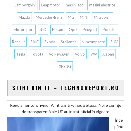
Lamborghini
Leapmotor
masini eco
masini electrice
Mazda
Mercedes-Benz
MG
MINI
Mitsubishi
Motorsport
NIO
Nissan
Opel
Peugeot
Porsche
Renault
SAIC
Skoda
Stellantis
subcompacte
SUV
Tesla
Toyota
Volkswagen
Volvo
VW
Xiaomi
XPENG
STIRI DIN IT – TECHNOREPORT.RO
Regulamentul privind IA intră într-o nouă etapă: Noile cerințe
de transparență ale UE au intrat oficial în vigoare
Înce
pând