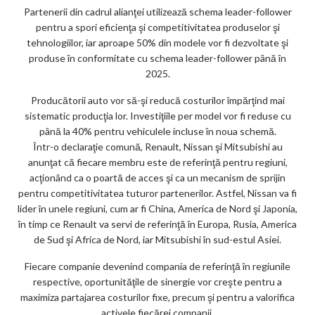
ar
Partenerii din cadrul alianţei utilizează schema leader-follower
ks
pentru a spori eficienţa şi competitivitatea produselor şi
tehnologiilor, iar aproape 50% din modele vor fi dezvoltate şi
produse în conformitate cu schema leader-follower până în
2025.
Producătorii auto vor să-şi reducă costurilor împărţind mai
sistematic producţia lor. Investiţiile per model vor fi reduse cu
până la 40% pentru vehiculele incluse în noua schemă.
Într-o declaraţie comună, Renault, Nissan şi Mitsubishi au
anunţat că fiecare membru este de referinţă pentru regiuni,
acţionând ca o poartă de acces şi ca un mecanism de sprijin
pentru competitivitatea tuturor partenerilor. Astfel, Nissan va fi
lider în unele regiuni, cum ar fi China, America de Nord şi Japonia,
în timp ce Renault va servi de referinţă în Europa, Rusia, America
de Sud şi Africa de Nord, iar Mitsubishi în sud-estul Asiei.
Fiecare companie devenind compania de referinţă în regiunile
respective, oportunităţile de sinergie vor creşte pentru a
maximiza partajarea costurilor fixe, precum şi pentru a valorifica
activele fiecărei companii.