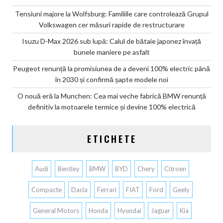
Tensiuni majore la Wolfsburg: Familiile care controlează Grupul
Volkswagen cer măsuri rapide de restructurare
Isuzu D-Max 2026 sub lupă: Calul de bătaie japonez învață
bunele maniere pe asfalt
Peugeot renunță la promisiunea de a deveni 100% electric până
în 2030 și confirmă șapte modele noi
O nouă eră la Munchen: Cea mai veche fabrică BMW renunță
definitiv la motoarele termice și devine 100% electrică
ETICHETE
Audi
Bentley
BMW
BYD
Chery
Citroen
Compacte
Dacia
Ferrari
FIAT
Ford
Geely
General Motors
Honda
Hyundai
Jaguar
Kia