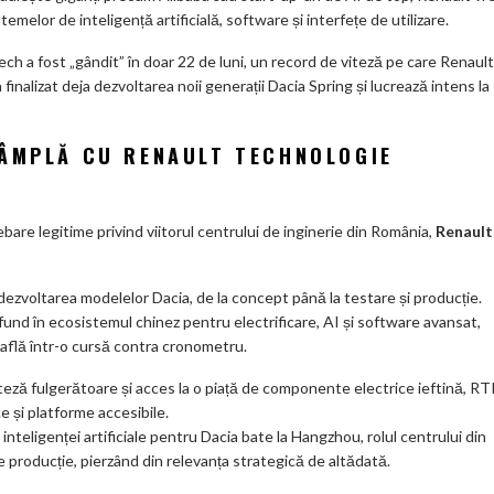
melor de inteligență artificială, software și interfețe de utilizare.
ech a fost „gândit” în doar 22 de luni, un record de viteză pe care Renault
inalizat deja dezvoltarea noii generații Dacia Spring și lucrează intens la
TÂMPLĂ CU RENAULT TECHNOLOGIE
are legitime privind viitorul centrului de inginerie din România,
Renault
în dezvoltarea modelelor Dacia, de la concept până la testare și producție.
und în ecosistemul chinez pentru electrificare, AI și software avansat,
e află într-o cursă contra cronometru.
teză fulgerătoare și acces la o piață de componente electrice ieftină, RT
e și platforme accesibile.
inteligenței artificiale pentru Dacia bate la Hangzhou, rolul centrului din
 de producție, pierzând din relevanța strategică de altădată.