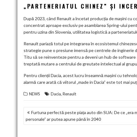
„PARTENERIATUL CHINEZ” ȘI INCE
După 2023, când Renault a încetat producția de mașini cu c
concentrat aproape exclusiv pe asamblarea Spring-ului pent
pentru uzina din Slovenia, utilitatea logistică a parteneriatu
Renault pariază totul pe integrarea în ecosistemul chinezesc 
strategie pune o presiune imensă pe centrele de inginerie 
Titu să se reinventeze pentru a deveni un hub de software ș
treptată mutare a centrului de greutate intelectual al grupu
Pentru clienții Dacia, acest lucru înseamnă mașini cu tehnol
alarmă care arată că viitorul „made in Dacia” este tot mai puț
,
NEWS
Dacia
Renault
NAVIGARE
Furtuna perfectă peste piața auto din SUA: De ce „era m
personale” ar putea apune până în 2040
ÎN
ARTICOLE