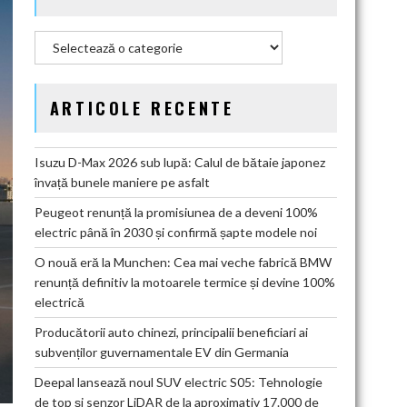
Categorii
ARTICOLE RECENTE
Isuzu D-Max 2026 sub lupă: Calul de bătaie japonez
învață bunele maniere pe asfalt
Peugeot renunță la promisiunea de a deveni 100%
electric până în 2030 și confirmă șapte modele noi
O nouă eră la Munchen: Cea mai veche fabrică BMW
renunță definitiv la motoarele termice și devine 100%
electrică
Producătorii auto chinezi, principalii beneficiari ai
subvenților guvernamentale EV din Germania
Deepal lansează noul SUV electric S05: Tehnologie
de top și senzor LiDAR de la aproximativ 17.000 de