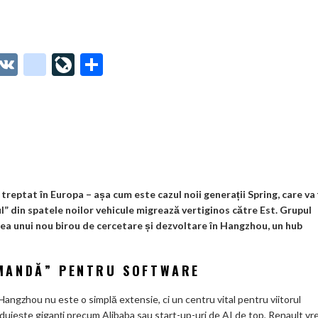
O
V
g
Li
P
t
K
o
ve
ar
o
o
Jo
ta
o
gl
ur
je
.
e_
n
az
co
b
al
ă
m
o
treptat în Europa – așa cum este cazul noii generații Spring, care va 
 din spatele noilor vehicule migrează vertiginos către Est. Grupul
o
rea unui nou birou de cercetare și dezvoltare în Hangzhou, un hub
k
m
MANDĂ” PENTRU SOFTWARE
ar
gzhou nu este o simplă extensie, ci un centru vital pentru viitorul
ks
zduiește giganți precum Alibaba sau start-up-uri de AI de top, Renault vr