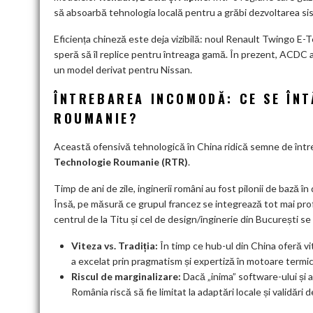
să absoarbă tehnologia locală pentru a grăbi dezvoltarea siste
Eficiența chineză este deja vizibilă: noul Renault Twingo E-T
speră să îl replice pentru întreaga gamă. În prezent, ACDC a f
un model derivat pentru Nissan.
ÎNTREBAREA INCOMODĂ: CE SE ÎN
ROUMANIE?
Această ofensivă tehnologică în China ridică semne de întreb
Technologie Roumanie (RTR)
.
Timp de ani de zile, inginerii români au fost pilonii de bază 
Însă, pe măsură ce grupul francez se integrează tot mai prof
centrul de la Titu și cel de design/inginerie din București s
Viteza vs. Tradiția:
În timp ce hub-ul din China oferă vi
a excelat prin pragmatism și expertiză în motoare termic
Riscul de marginalizare:
Dacă „inima” software-ului și a 
România riscă să fie limitat la adaptări locale și validări