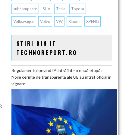
subcompacte
SUV
Tesla
Toyota
Volkswagen
Volvo
VW
Xiaomi
XPENG
STIRI DIN IT –
TECHNOREPORT.RO
Regulamentul privind IA intră într-o nouă etapă:
Noile cerințe de transparență ale UE au intrat oficial în
vigoare
R