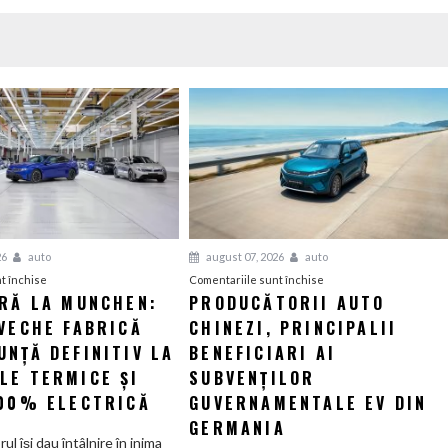
26
auto
august 07, 2026
auto
pentru
pentru
t închise
Comentariile sunt închise
ERĂ LA MUNCHEN:
PRODUCĂTORII AUTO
O
Producătorii
VECHE FABRICĂ
nouă
CHINEZI, PRINCIPALII
auto
eră
chinezi,
NȚĂ DEFINITIV LA
BENEFICIARI AI
la
principalii
LE TERMICE ȘI
SUBVENȚILOR
Munchen:
beneficiari
100% ELECTRICĂ
GUVERNAMENTALE EV DIN
Cea
ai
GERMANIA
mai
subvenților
orul își dau întâlnire în inima