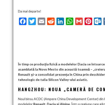
Da mai departe!
F
T
E
R
Li
W
G
Pi
ac
w
m
e
n
h
m
nt
u
e
itt
ai
d
ke
at
ai
er
l
b
er
l
di
dI
s
l
es
o
t
n
A
t
k
o
p
k
p
În timp ce producția fizică a modelelor Dacia se întoarce 
asamblată la Novo Mesto din această toamnă – „creierul”
Renault și-a consolidat prezența în China prin deschide
tehnologic de talia Silicon Valley-ului asiatic.
HANGZHOU: NOUA „CAMERĂ DE CO
Noul birou ACDC (Ampere China Development Center) din Han
modelelor
Renault, Dacia și Alpine
. Într-o regiune care gă