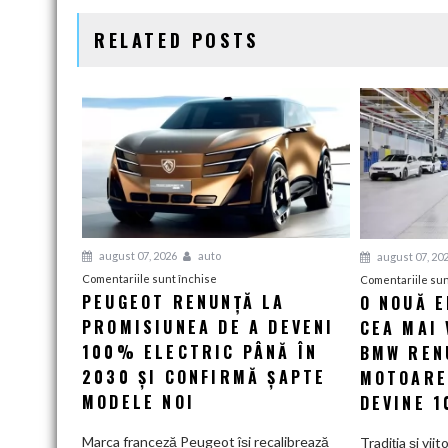
RELATED POSTS
august 07, 2026
auto
august 07, 20
pentru
Comentariile sunt închise
Comentariile sun
PEUGEOT RENUNȚĂ LA
O NOUĂ 
Peugeot
PROMISIUNEA DE A DEVENI
renunță
CEA MAI 
la
100% ELECTRIC PÂNĂ ÎN
BMW RENU
promisiunea
2030 ȘI CONFIRMĂ ȘAPTE
MOTOARE
de
MODELE NOI
DEVINE 
a
deveni
Marca franceză Peugeot își recalibrează
Tradiția și viit