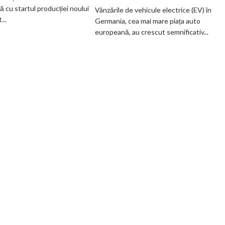
veche
guvernamentale
ă cu startul producției noului
Vânzările de vehicule electrice (EV) în
fabrică
EV
..
Germania, cea mai mare piața auto
BMW
din
europeană, au crescut semnificativ...
renunță
Germania
definitiv
la
motoarele
termice
și
devine
100%
electrică