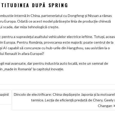
RTITUDINEA DUPĂ SPRING
ombustie internă în China, parteneriatul cu Dongfeng și Nissan a rămas
ru Europa. Odată ce acest model părăsește linia de producție chineză
lui scade, dar miza tehnologică crește.
pentru a supraviețui asaltului vehiculelor electrice ieftine. Totuși, acea
din Europa. Pentru România, provocarea este majoră: poate centrul de la
i AI capabil să concureze cu hub-urile din Hangzhou, sau asistăm la o
lui Renault în afara Europei?
ogii mai avansate, dar pentru industria auto locală, este un semnal de
in „made in Romania” la capitolul inovație.
așinii
Dincolo de electrificare: China depășește Japonia și la motoare
termice. Lecția de eficiență predată de Chery, Geely 
Changan