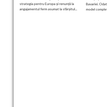
100%
strategia pentru Europa și renunță la
Bavariei. Odat
electric
angajamentul ferm asumat la sfârșitul...
model complet.
până
în
2030
și
confirmă
șapte
modele
noi