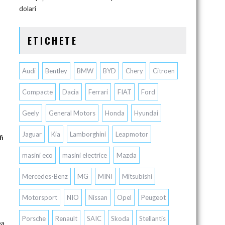
dolari
ETICHETE
Audi
Bentley
BMW
BYD
Chery
Citroen
Compacte
Dacia
Ferrari
FIAT
Ford
Geely
General Motors
Honda
Hyundai
Jaguar
Kia
Lamborghini
Leapmotor
fi
masini eco
masini electrice
Mazda
Mercedes-Benz
MG
MINI
Mitsubishi
Motorsport
NIO
Nissan
Opel
Peugeot
Porsche
Renault
SAIC
Skoda
Stellantis
ea