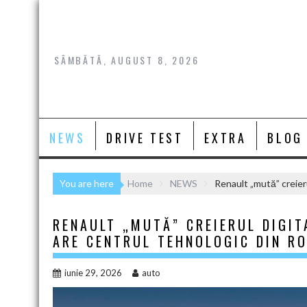
Skip
to
content
SÂMBĂTĂ, AUGUST 8, 2026
NEWS
DRIVE TEST
EXTRA
BLOG
You are here
Home
NEWS
Renault „mută” creieru
RENAULT „MUTĂ” CREIERUL DIGITA
ARE CENTRUL TEHNOLOGIC DIN R
iunie 29, 2026
auto