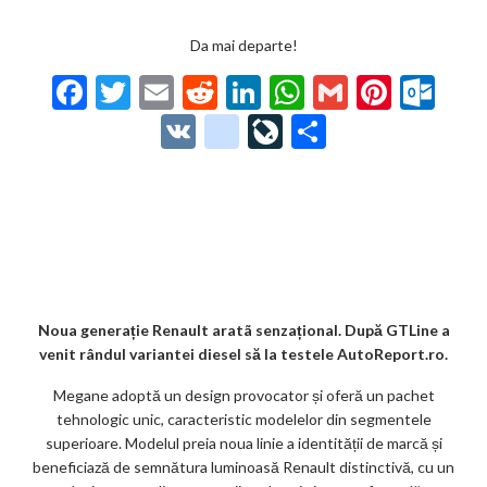
Da mai departe!
F
T
E
R
Li
W
G
Pi
O
ac
w
m
e
n
h
m
nt
ut
V
g
Li
P
e
itt
ai
d
ke
at
ai
er
lo
K
o
ve
ar
b
er
l
di
dI
s
l
es
o
o
Jo
ta
o
t
n
A
t
k.
gl
ur
je
o
p
co
e_
n
az
k
p
m
b
al
ă
o
Noua generație Renault aratã senzațional. După GTLine a
venit rândul variantei diesel să la testele AutoReport.ro.
o
Megane adoptă un design provocator și oferă un pachet
k
tehnologic unic, caracteristic modelelor din segmentele
m
superioare. Modelul preia noua linie a identității de marcă și
beneficiază de semnătura luminoasă Renault distinctivă, cu un
ar