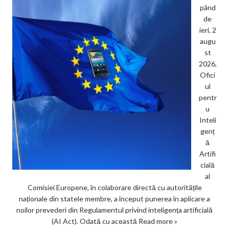
pând
de
ieri, 2
augu
st
2026,
Ofici
ul
pentr
u
Inteli
genț
ă
Artifi
cială
al
Comisiei Europene, în colaborare directă cu autoritățile
naționale din statele membre, a început punerea în aplicare a
noilor prevederi din Regulamentul privind inteligența artificială
(AI Act). Odată cu această
Read more »