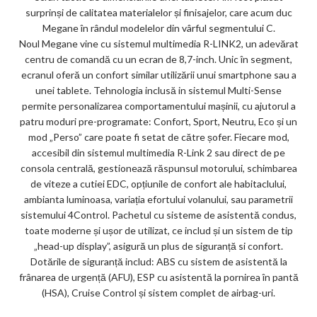
surprinși de calitatea materialelor și finisajelor, care acum duc
Megane în rândul modelelor din vârful segmentului C.
Noul Megane vine cu sistemul multimedia R-LINK2, un adevărat
centru de comandă cu un ecran de 8,7-inch. Unic în segment,
ecranul oferă un confort similar utilizării unui smartphone sau a
unei tablete. Tehnologia inclusă in sistemul Multi-Sense
permite personalizarea comportamentului mașinii, cu ajutorul a
patru moduri pre-programate: Confort, Sport, Neutru, Eco și un
mod „Perso” care poate fi setat de către șofer. Fiecare mod,
accesibil din sistemul multimedia R-Link 2 sau direct de pe
consola centrală, gestionează răspunsul motorului, schimbarea
de viteze a cutiei EDC, opțiunile de confort ale habitaclului,
ambianta luminoasa, variația efortului volanului, sau parametrii
sistemului 4Control. Pachetul cu sisteme de asistentă condus,
toate moderne și ușor de utilizat, ce includ și un sistem de tip
„head-up display”, asigură un plus de siguranță si confort.
Dotările de siguranță includ: ABS cu sistem de asistentă la
frânarea de urgență (AFU), ESP cu asistentă la pornirea în pantă
(HSA), Cruise Control și sistem complet de airbag-uri.