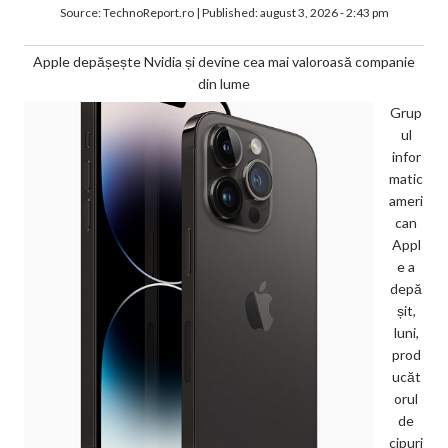
Source:
TechnoReport.ro
|
Published:
august 3, 2026 - 2:43 pm
Apple depășește Nvidia și devine cea mai valoroasă companie
din lume
Grup
ul
infor
matic
ameri
can
Appl
e a
depă
șit,
luni,
prod
ucăt
orul
de
cipuri