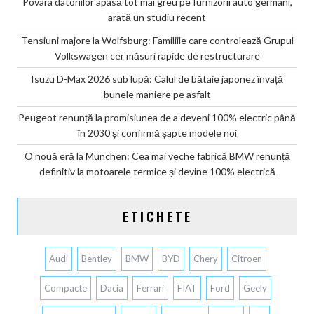
Povara datoriilor apasă tot mai greu pe furnizorii auto germani,
arată un studiu recent
Tensiuni majore la Wolfsburg: Familiile care controlează Grupul
Volkswagen cer măsuri rapide de restructurare
Isuzu D-Max 2026 sub lupă: Calul de bătaie japonez învață
bunele maniere pe asfalt
Peugeot renunță la promisiunea de a deveni 100% electric până
în 2030 și confirmă șapte modele noi
O nouă eră la Munchen: Cea mai veche fabrică BMW renunță
definitiv la motoarele termice și devine 100% electrică
ETICHETE
Audi
Bentley
BMW
BYD
Chery
Citroen
Compacte
Dacia
Ferrari
FIAT
Ford
Geely