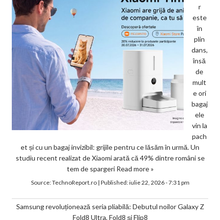
r
este
în
plin
dans,
însă
de
mult
e ori
bagaj
ele
vin la
pach
et și cu un bagaj invizibil: grijile pentru ce lăsăm în urmă. Un
studiu recent realizat de Xiaomi arată că 49% dintre români se
tem de spargeri
Read more »
Source:
TechnoReport.ro
|
Published:
iulie 22, 2026 - 7:31 pm
Samsung revoluționează seria pliabilă: Debutul noilor Galaxy Z
Fold8 Ultra, Fold8 și Flip8