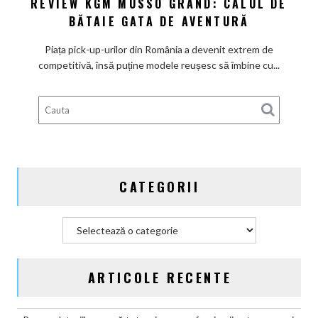
REVIEW KGM MUSSO GRAND: CALUL DE
Review
BĂTAIE GATA DE AVENTURĂ
KGM
Musso
Piața pick-up-urilor din România a devenit extrem de
Grand:
competitivă, însă puține modele reușesc să îmbine cu...
Calul
de
bătaie
gata
de
aventură
CATEGORII
Categorii
ARTICOLE RECENTE