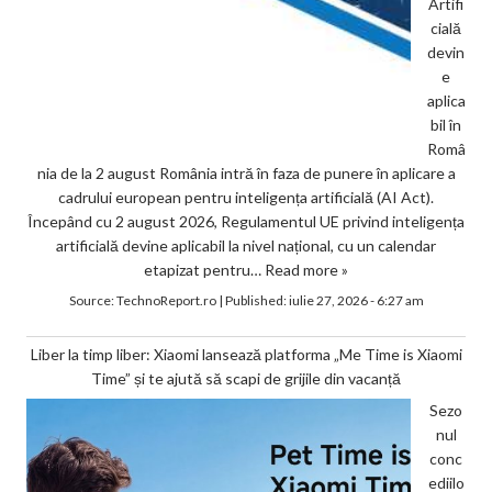
Artifi
cială
devin
e
aplica
bil în
Româ
nia de la 2 august România intră în faza de punere în aplicare a
cadrului european pentru inteligența artificială (AI Act).
Începând cu 2 august 2026, Regulamentul UE privind inteligența
artificială devine aplicabil la nivel național, cu un calendar
etapizat pentru…
Read more »
Source:
TechnoReport.ro
|
Published:
iulie 27, 2026 - 6:27 am
Liber la timp liber: Xiaomi lansează platforma „Me Time is Xiaomi
Time” și te ajută să scapi de grijile din vacanță
Sezo
nul
conc
ediilo