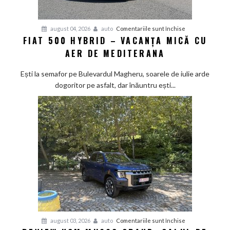
pentru
august 04, 2026
auto
Comentariile sunt închise
FIAT 500 HYBRID – VACANȚA MICĂ CU
Fiat
AER DE MEDITERANA
500
Hybrid
Ești la semafor pe Bulevardul Magheru, soarele de iulie arde
–
dogoritor pe asfalt, dar înăuntru ești...
vacanța
mică
cu
aer
de
Mediterana
pentru
august 03, 2026
auto
Comentariile sunt închise