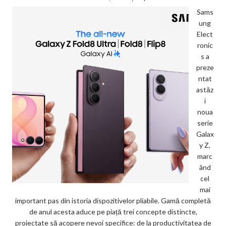
Sams
ung
Elect
ronic
s a
preze
ntat
astăz
i
noua
serie
Galax
y Z,
marc
ând
cel
mai
important pas din istoria dispozitivelor pliabile. Gamă completă
de anul acesta aduce pe piață trei concepte distincte,
proiectate să acopere nevoi specifice: de la productivitatea de