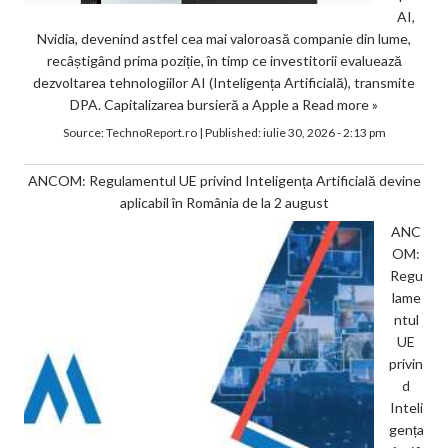
AI,
Nvidia, devenind astfel cea mai valoroasă companie din lume,
recâștigând prima poziție, în timp ce investitorii evaluează
dezvoltarea tehnologiilor AI (Inteligența Artificială), transmite
DPA. Capitalizarea bursieră a Apple a
Read more »
Source:
TechnoReport.ro
|
Published:
iulie 30, 2026 - 2:13 pm
ANCOM: Regulamentul UE privind Inteligența Artificială devine
aplicabil în România de la 2 august
ANC
OM:
Regu
lame
ntul
UE
privin
d
Inteli
gența