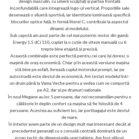
design masculin, cu umerii sculptați și partea frontală
ks
inconfundabilă care integrează logo-ul vertical. Proporțiile sale
desenează o siluetă sportivă, iar identitate luminoasă specifică
blocurilor optice față, în formă literei C, contribuie la aspectul
dinamic al modelului.
Sub capotă am avut parte de cel mai puternic motor din gamă:
Energy 1.5 dCi 110, cuplat la o cutie de viteze manuală cu 6
trepte bine etajată și precisă.
Această combinație este perfectă pentru cei care își doresc o
mașină de oraș economică. Chiar și în această versiune mașina
stă bine pe asfalt, livrează cuplul motorului prompt, iar pe
autostradă este destul de economică. Am testat modelul într-
un drum până la Vama Veche pentru a vedea cum se comportă
pe A2, dar și pe drumuri naționale.
În noul Megane au loc 5 persoane, dar noi recomandăm pentru o
călătorie în deplin confort ca mașina să fie folosită de 4
persoane. Acestea au suficient loc, iar portbagajul este destul
de mare.
În interior avem parte de un design mult mai interesant decât al
precedentei generații cu o consolă centrală dominată de un
ecran tactic de dimensiunile unei tablete. Am fost plăcut