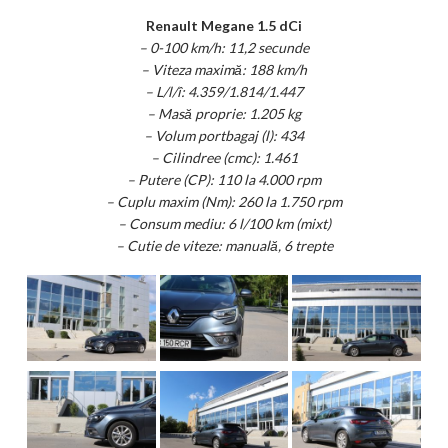
Renault Megane 1.5 dCi
– 0-100 km/h: 11,2 secunde
– Viteza maximă: 188 km/h
– L/l/î: 4.359/1.814/1.447
– Masă proprie: 1.205 kg
– Volum portbagaj (l): 434
– Cilindree (cmc): 1.461
– Putere (CP): 110 la 4.000 rpm
– Cuplu maxim (Nm): 260 la 1.750 rpm
– Consum mediu: 6 l/100 km (mixt)
– Cutie de viteze: manuală, 6 trepte