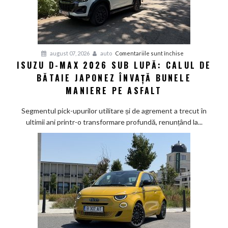
pentru
august 07, 2026
auto
Comentariile sunt închise
ISUZU D-MAX 2026 SUB LUPĂ: CALUL DE
Isuzu
BĂTAIE JAPONEZ ÎNVAȚĂ BUNELE
D-
Max
MANIERE PE ASFALT
2026
sub
Segmentul pick-upurilor utilitare și de agrement a trecut în
lupă:
ultimii ani printr-o transformare profundă, renunțând la...
Calul
de
bătaie
japonez
învață
bunele
maniere
pe
asfalt