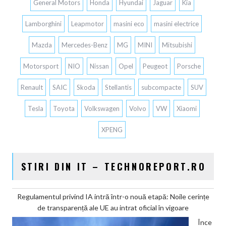
General Motors
Honda
Hyundai
Jaguar
Kia
Lamborghini
Leapmotor
masini eco
masini electrice
Mazda
Mercedes-Benz
MG
MINI
Mitsubishi
Motorsport
NIO
Nissan
Opel
Peugeot
Porsche
Renault
SAIC
Skoda
Stellantis
subcompacte
SUV
Tesla
Toyota
Volkswagen
Volvo
VW
Xiaomi
XPENG
STIRI DIN IT – TECHNOREPORT.RO
Regulamentul privind IA intră într-o nouă etapă: Noile cerințe
de transparență ale UE au intrat oficial în vigoare
Înce