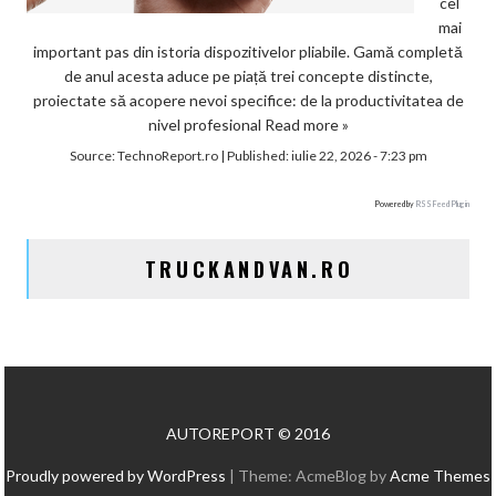
cel
mai
important pas din istoria dispozitivelor pliabile. Gamă completă
de anul acesta aduce pe piață trei concepte distincte,
proiectate să acopere nevoi specifice: de la productivitatea de
nivel profesional
Read more »
Source:
TechnoReport.ro
|
Published:
iulie 22, 2026 - 7:23 pm
Powered by
RSS Feed Plugin
TRUCKANDVAN.RO
AUTOREPORT © 2016
Proudly powered by WordPress
|
Theme: AcmeBlog by
Acme Themes