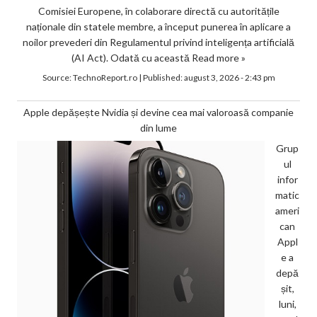
Comisiei Europene, în colaborare directă cu autoritățile
naționale din statele membre, a început punerea în aplicare a
noilor prevederi din Regulamentul privind inteligența artificială
(AI Act). Odată cu această
Read more »
Source:
TechnoReport.ro
|
Published:
august 3, 2026 - 2:43 pm
Apple depășește Nvidia și devine cea mai valoroasă companie
din lume
Grup
ul
infor
matic
ameri
can
Appl
e a
depă
șit,
luni,