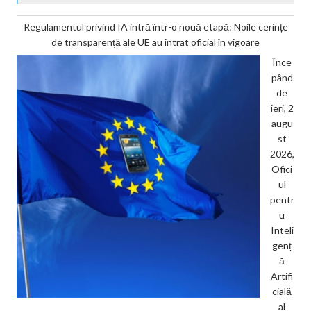
Regulamentul privind IA intră într-o nouă etapă: Noile cerințe
de transparență ale UE au intrat oficial în vigoare
Înce
pând
de
ieri, 2
augu
st
2026,
Ofici
ul
pentr
u
Inteli
genț
ă
Artifi
cială
al