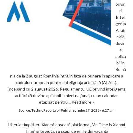
privin
d
Inteli
gența
Artifi
cială
devin
e
aplica
bil în
Româ
nia de la 2 august România intră în faza de punere în aplicare a
cadrului european pentru inteligența artificială (AI Act).
Începând cu 2 august 2026, Regulamentul UE privind inteligența
artificială devine aplicabil la nivel național, cu un calendar
etapizat pentru…
Read more »
Source:
TechnoReport.ro
|
Published:
iulie 27, 2026 - 6:27 am
Liber la timp liber: Xiaomi lansează platforma „Me Time is Xiaomi
Time” și te ajută să scapi de grijile din vacanță