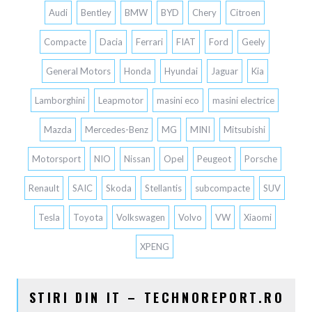
Audi
Bentley
BMW
BYD
Chery
Citroen
Compacte
Dacia
Ferrari
FIAT
Ford
Geely
General Motors
Honda
Hyundai
Jaguar
Kia
Lamborghini
Leapmotor
masini eco
masini electrice
Mazda
Mercedes-Benz
MG
MINI
Mitsubishi
Motorsport
NIO
Nissan
Opel
Peugeot
Porsche
Renault
SAIC
Skoda
Stellantis
subcompacte
SUV
Tesla
Toyota
Volkswagen
Volvo
VW
Xiaomi
XPENG
STIRI DIN IT – TECHNOREPORT.RO