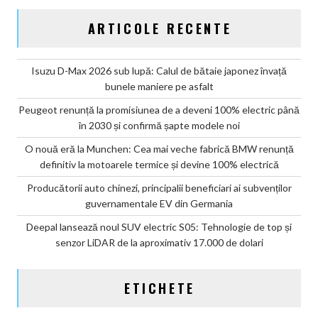
ARTICOLE RECENTE
Isuzu D-Max 2026 sub lupă: Calul de bătaie japonez învață
bunele maniere pe asfalt
Peugeot renunță la promisiunea de a deveni 100% electric până
în 2030 și confirmă șapte modele noi
O nouă eră la Munchen: Cea mai veche fabrică BMW renunță
definitiv la motoarele termice și devine 100% electrică
Producătorii auto chinezi, principalii beneficiari ai subvenților
guvernamentale EV din Germania
Deepal lansează noul SUV electric S05: Tehnologie de top și
senzor LiDAR de la aproximativ 17.000 de dolari
ETICHETE