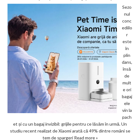
Sezo
nul
conc
ediilo
r
este
în
plin
dans,
însă
de
mult
e ori
bagaj
ele
vin la
pach
et și cu un bagaj invizibil: grijile pentru ce lăsăm în urmă. Un
studiu recent realizat de Xiaomi arată că 49% dintre români se
tem de spargeri
Read more »