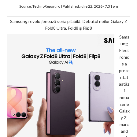
Source:
TechnoReport.ro
|
Published:
iulie 22, 2026 - 7:31 pm
Samsung revoluționează seria pliabilă: Debutul noilor Galaxy Z
Fold8 Ultra, Fold8 și Flip8
Sams
ung
Elect
ronic
s a
preze
ntat
astăz
i
noua
serie
Galax
y Z,
marc
ând