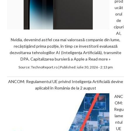
prod
ucăt
orul
de
cipuri
AI,
Nvidia, devenind astfel cea mai valoroasă companie din lume,
recâștigând prima poziție, în timp ce investitorii evaluează
dezvoltarea tehnologiilor AI (Inteligența Artificială), transmite
DPA. Capitalizarea bursieră a Apple a
Read more »
Source:
TechnoReport.ro
|
Published:
iulie 30, 2026 - 2:13 pm
ANCOM: Regulamentul UE privind Inteligența Artificială devine
aplicabil în România de la 2 august
ANC
OM:
Regu
lame
ntul
UE