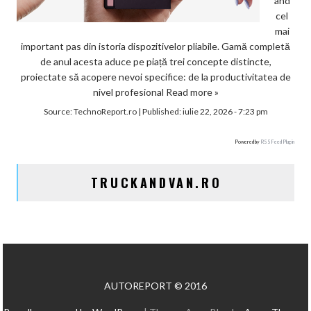
ând
cel
mai
important pas din istoria dispozitivelor pliabile. Gamă completă
de anul acesta aduce pe piață trei concepte distincte,
proiectate să acopere nevoi specifice: de la productivitatea de
nivel profesional
Read more »
Source:
TechnoReport.ro
|
Published:
iulie 22, 2026 - 7:23 pm
Powered by
RSS Feed Plugin
TRUCKANDVAN.RO
AUTOREPORT © 2016