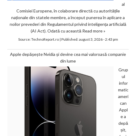
al
Comisiei Europene, în colaborare directă cu autoritățile
naționale din statele membre, a început punerea în aplicare a
noilor prevederi din Regulamentul privind inteligența artificială
(AI Act). Odată cu această
Read more »
Source:
TechnoReport.ro
|
Published:
august 3, 2026 - 2:43 pm
Apple depășește Nvidia și devine cea mai valoroasă companie
din lume
Grup
ul
infor
matic
ameri
can
Appl
e a
depă
șit,