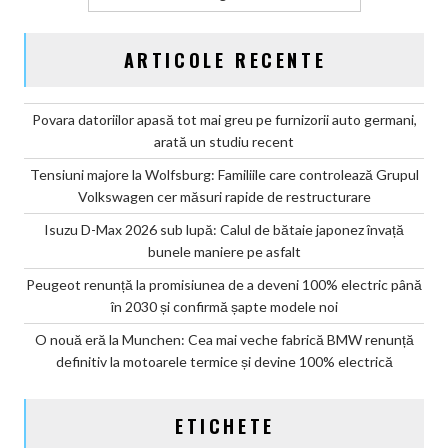
ARTICOLE RECENTE
Povara datoriilor apasă tot mai greu pe furnizorii auto germani,
arată un studiu recent
Tensiuni majore la Wolfsburg: Familiile care controlează Grupul
Volkswagen cer măsuri rapide de restructurare
Isuzu D-Max 2026 sub lupă: Calul de bătaie japonez învață
bunele maniere pe asfalt
Peugeot renunță la promisiunea de a deveni 100% electric până
în 2030 și confirmă șapte modele noi
O nouă eră la Munchen: Cea mai veche fabrică BMW renunță
definitiv la motoarele termice și devine 100% electrică
ETICHETE