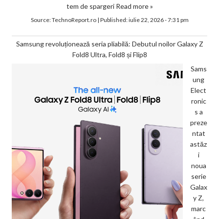
tem de spargeri
Read more »
Source:
TechnoReport.ro
|
Published:
iulie 22, 2026 - 7:31 pm
Samsung revoluționează seria pliabilă: Debutul noilor Galaxy Z
Fold8 Ultra, Fold8 și Flip8
Sams
ung
Elect
ronic
s a
preze
ntat
astăz
i
noua
serie
Galax
y Z,
marc