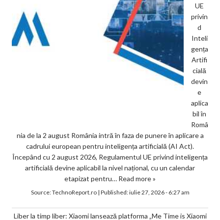
UE
privin
d
Inteli
gența
Artifi
cială
devin
e
aplica
bil în
Româ
nia de la 2 august România intră în faza de punere în aplicare a
cadrului european pentru inteligența artificială (AI Act).
Începând cu 2 august 2026, Regulamentul UE privind inteligența
artificială devine aplicabil la nivel național, cu un calendar
etapizat pentru…
Read more »
Source:
TechnoReport.ro
|
Published:
iulie 27, 2026 - 6:27 am
Liber la timp liber: Xiaomi lansează platforma „Me Time is Xiaomi