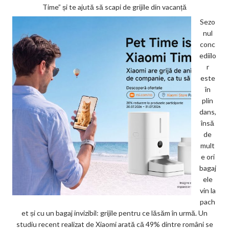
Time” și te ajută să scapi de grijile din vacanță
Sezo
nul
conc
ediilo
r
este
în
plin
dans,
însă
de
mult
e ori
bagaj
ele
vin la
pach
et și cu un bagaj invizibil: grijile pentru ce lăsăm în urmă. Un
studiu recent realizat de Xiaomi arată că 49% dintre români se