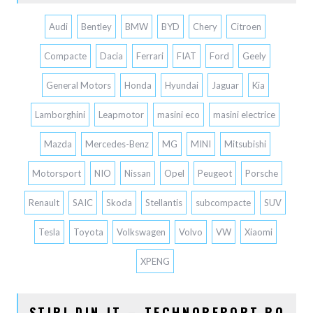
Audi
Bentley
BMW
BYD
Chery
Citroen
Compacte
Dacia
Ferrari
FIAT
Ford
Geely
General Motors
Honda
Hyundai
Jaguar
Kia
Lamborghini
Leapmotor
masini eco
masini electrice
Mazda
Mercedes-Benz
MG
MINI
Mitsubishi
Motorsport
NIO
Nissan
Opel
Peugeot
Porsche
Renault
SAIC
Skoda
Stellantis
subcompacte
SUV
Tesla
Toyota
Volkswagen
Volvo
VW
Xiaomi
XPENG
STIRI DIN IT – TECHNOREPORT.RO