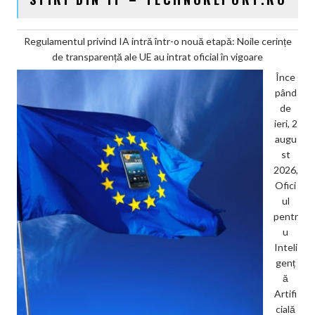
Regulamentul privind IA intră într-o nouă etapă: Noile cerințe
de transparență ale UE au intrat oficial în vigoare
Înce
pând
de
ieri, 2
augu
st
2026,
Ofici
ul
pentr
u
Inteli
genț
ă
Artifi
cială