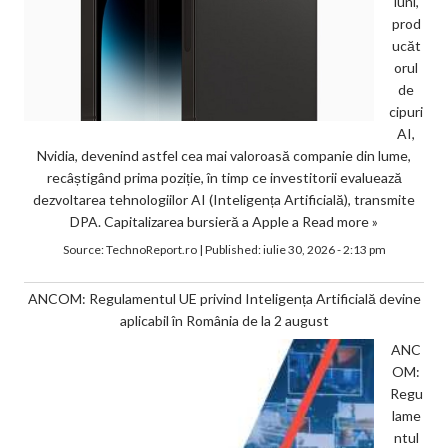
luni,
prod
ucăt
orul
de
cipuri
AI,
Nvidia, devenind astfel cea mai valoroasă companie din lume,
recâștigând prima poziție, în timp ce investitorii evaluează
dezvoltarea tehnologiilor AI (Inteligența Artificială), transmite
DPA. Capitalizarea bursieră a Apple a
Read more »
Source:
TechnoReport.ro
|
Published:
iulie 30, 2026 - 2:13 pm
ANCOM: Regulamentul UE privind Inteligența Artificială devine
aplicabil în România de la 2 august
ANC
OM:
Regu
lame
ntul