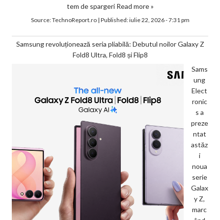
tem de spargeri
Read more »
Source:
TechnoReport.ro
|
Published:
iulie 22, 2026 - 7:31 pm
Samsung revoluționează seria pliabilă: Debutul noilor Galaxy Z
Fold8 Ultra, Fold8 și Flip8
Sams
ung
Elect
ronic
s a
preze
ntat
astăz
i
noua
serie
Galax
y Z,
marc