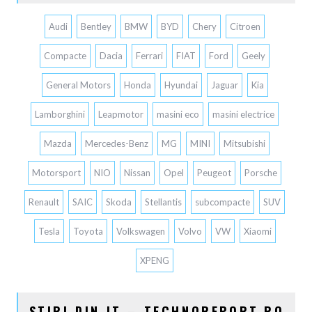
Audi
Bentley
BMW
BYD
Chery
Citroen
Compacte
Dacia
Ferrari
FIAT
Ford
Geely
General Motors
Honda
Hyundai
Jaguar
Kia
Lamborghini
Leapmotor
masini eco
masini electrice
Mazda
Mercedes-Benz
MG
MINI
Mitsubishi
Motorsport
NIO
Nissan
Opel
Peugeot
Porsche
Renault
SAIC
Skoda
Stellantis
subcompacte
SUV
Tesla
Toyota
Volkswagen
Volvo
VW
Xiaomi
XPENG
STIRI DIN IT – TECHNOREPORT.RO