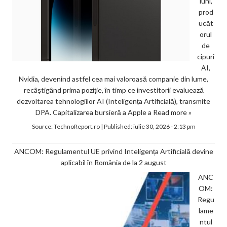
luni,
prod
ucăt
orul
de
cipuri
AI,
Nvidia, devenind astfel cea mai valoroasă companie din lume,
recâștigând prima poziție, în timp ce investitorii evaluează
dezvoltarea tehnologiilor AI (Inteligența Artificială), transmite
DPA. Capitalizarea bursieră a Apple a
Read more »
Source:
TechnoReport.ro
|
Published:
iulie 30, 2026 - 2:13 pm
ANCOM: Regulamentul UE privind Inteligența Artificială devine
aplicabil în România de la 2 august
ANC
OM:
Regu
lame
ntul