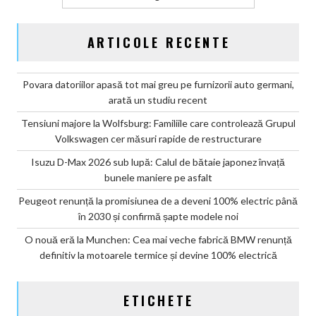
ARTICOLE RECENTE
Povara datoriilor apasă tot mai greu pe furnizorii auto germani,
arată un studiu recent
Tensiuni majore la Wolfsburg: Familiile care controlează Grupul
Volkswagen cer măsuri rapide de restructurare
Isuzu D-Max 2026 sub lupă: Calul de bătaie japonez învață
bunele maniere pe asfalt
Peugeot renunță la promisiunea de a deveni 100% electric până
în 2030 și confirmă șapte modele noi
O nouă eră la Munchen: Cea mai veche fabrică BMW renunță
definitiv la motoarele termice și devine 100% electrică
ETICHETE