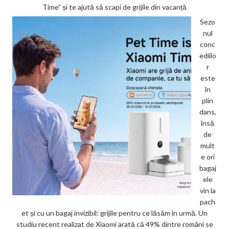
Time” și te ajută să scapi de grijile din vacanță
Sezo
nul
conc
ediilo
r
este
în
plin
dans,
însă
de
mult
e ori
bagaj
ele
vin la
pach
et și cu un bagaj invizibil: grijile pentru ce lăsăm în urmă. Un
studiu recent realizat de Xiaomi arată că 49% dintre români se