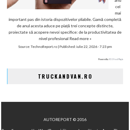
ând
cel
mai
important pas din istoria dispozitivelor pliabile. Gamă completă
de anul acesta aduce pe piață trei concepte distincte,
proiectate să acopere nevoi specifice: de la productivitatea de
nivel profesional
Read more »
Source:
TechnoReport.ro
|
Published:
iulie 22, 2026 - 7:23 pm
Powered by
RSS Feed Plugin
TRUCKANDVAN.RO
AUTOREPORT © 2016