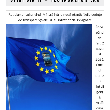
Regulamentul privind IA intră într-o nouă etapă: Noile cerințe
de transparență ale UE au intrat oficial în vigoare
Înce
pând
de
ieri, 2
augu
st
2026,
Ofici
ul
pentr
u
Inteli
genț
ă
Artifi
cială