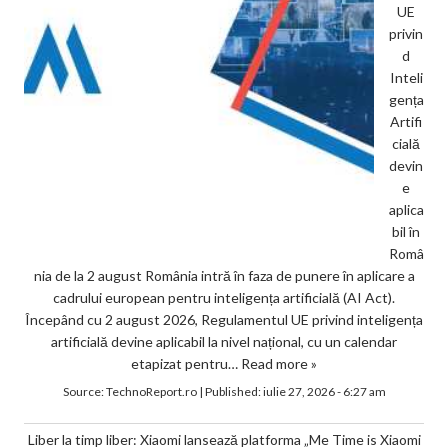
UE
privin
d
Inteli
gența
Artifi
cială
devin
e
aplica
bil în
Româ
nia de la 2 august România intră în faza de punere în aplicare a
cadrului european pentru inteligența artificială (AI Act).
Începând cu 2 august 2026, Regulamentul UE privind inteligența
artificială devine aplicabil la nivel național, cu un calendar
etapizat pentru…
Read more »
Source:
TechnoReport.ro
|
Published:
iulie 27, 2026 - 6:27 am
Liber la timp liber: Xiaomi lansează platforma „Me Time is Xiaomi