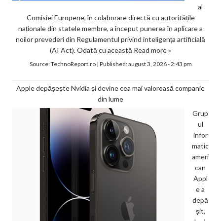
al
Comisiei Europene, în colaborare directă cu autoritățile
naționale din statele membre, a început punerea în aplicare a
noilor prevederi din Regulamentul privind inteligența artificială
(AI Act). Odată cu această
Read more »
Source:
TechnoReport.ro
|
Published:
august 3, 2026 - 2:43 pm
Apple depășește Nvidia și devine cea mai valoroasă companie
din lume
Grup
ul
infor
matic
ameri
can
Appl
e a
depă
șit,