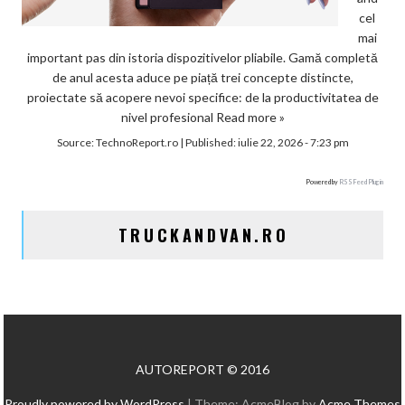
cel
mai
important pas din istoria dispozitivelor pliabile. Gamă completă
de anul acesta aduce pe piață trei concepte distincte,
proiectate să acopere nevoi specifice: de la productivitatea de
nivel profesional
Read more »
Source:
TechnoReport.ro
|
Published:
iulie 22, 2026 - 7:23 pm
Powered by
RSS Feed Plugin
TRUCKANDVAN.RO
AUTOREPORT © 2016
Proudly powered by WordPress
|
Theme: AcmeBlog by
Acme Themes