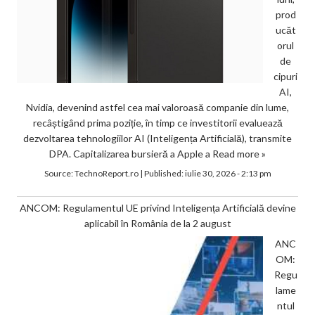
prod
ucăt
orul
de
cipuri
AI,
Nvidia, devenind astfel cea mai valoroasă companie din lume,
recâștigând prima poziție, în timp ce investitorii evaluează
dezvoltarea tehnologiilor AI (Inteligența Artificială), transmite
DPA. Capitalizarea bursieră a Apple a
Read more »
Source:
TechnoReport.ro
|
Published:
iulie 30, 2026 - 2:13 pm
ANCOM: Regulamentul UE privind Inteligența Artificială devine
aplicabil în România de la 2 august
ANC
OM:
Regu
lame
ntul