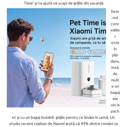
Time” și te ajută să scapi de grijile din vacanță
Sezo
nul
conc
ediilo
r
este
în
plin
dans,
însă
de
mult
e ori
bagaj
ele
vin la
pach
et și cu un bagaj invizibil: grijile pentru ce lăsăm în urmă. Un
studiu recent realizat de Xiaomi arată că 49% dintre români se