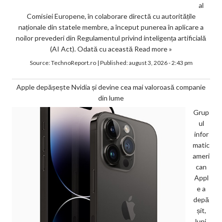
al
Comisiei Europene, în colaborare directă cu autoritățile
naționale din statele membre, a început punerea în aplicare a
noilor prevederi din Regulamentul privind inteligența artificială
(AI Act). Odată cu această
Read more »
Source:
TechnoReport.ro
|
Published:
august 3, 2026 - 2:43 pm
Apple depășește Nvidia și devine cea mai valoroasă companie
din lume
Grup
ul
infor
matic
ameri
can
Appl
e a
depă
șit,
luni,