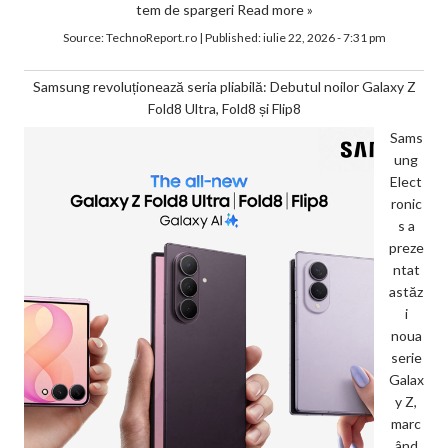
tem de spargeri
Read more »
Source:
TechnoReport.ro
|
Published:
iulie 22, 2026 - 7:31 pm
Samsung revoluționează seria pliabilă: Debutul noilor Galaxy Z
Fold8 Ultra, Fold8 și Flip8
Sams
ung
Elect
ronic
s a
preze
ntat
astăz
i
noua
serie
Galax
y Z,
marc
ând