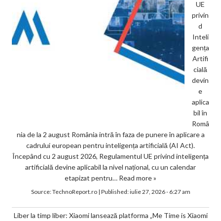
UE
privin
d
Inteli
gența
Artifi
cială
devin
e
aplica
bil în
Româ
nia de la 2 august România intră în faza de punere în aplicare a
cadrului european pentru inteligența artificială (AI Act).
Începând cu 2 august 2026, Regulamentul UE privind inteligența
artificială devine aplicabil la nivel național, cu un calendar
etapizat pentru…
Read more »
Source:
TechnoReport.ro
|
Published:
iulie 27, 2026 - 6:27 am
Liber la timp liber: Xiaomi lansează platforma „Me Time is Xiaomi