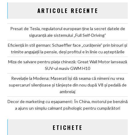
ARTICOLE RECENTE
Presat de Tesla, regulatorul european ține la secret datele de
siguranță ale sistemului „Full Self-Driving”
Eficiență în stil german: Schaeffler face „curățenie” prin birouri și
trimite angajații la pensie, deși profitul e în linie cu așteptările
Miza de salvare pentru piața chineză: Great Wall Motor lansează
SUV-ul masiv GWM H10
Revelație la Modena: Maserati își dă seama că nimeni nu vrea
supercaruri silențioase și tânjește din nou după V8 și pedală de
ambreiaj
Decor de marketing cu eșapament: În China, motorul pe benzină
a ajuns un simplu calmant psihologic pentru cumpărători
ETICHETE