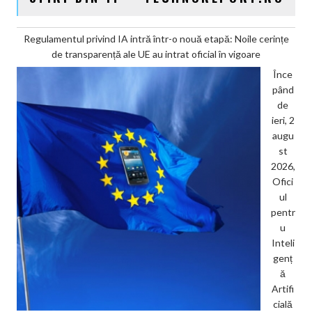
Regulamentul privind IA intră într-o nouă etapă: Noile cerințe
de transparență ale UE au intrat oficial în vigoare
Înce
pând
de
ieri, 2
augu
st
2026,
Ofici
ul
pentr
u
Inteli
genț
ă
Artifi
cială