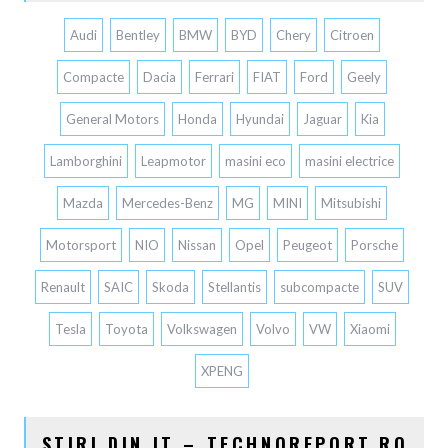
Audi
Bentley
BMW
BYD
Chery
Citroen
Compacte
Dacia
Ferrari
FIAT
Ford
Geely
General Motors
Honda
Hyundai
Jaguar
Kia
Lamborghini
Leapmotor
masini eco
masini electrice
Mazda
Mercedes-Benz
MG
MINI
Mitsubishi
Motorsport
NIO
Nissan
Opel
Peugeot
Porsche
Renault
SAIC
Skoda
Stellantis
subcompacte
SUV
Tesla
Toyota
Volkswagen
Volvo
VW
Xiaomi
XPENG
STIRI DIN IT – TECHNOREPORT.RO