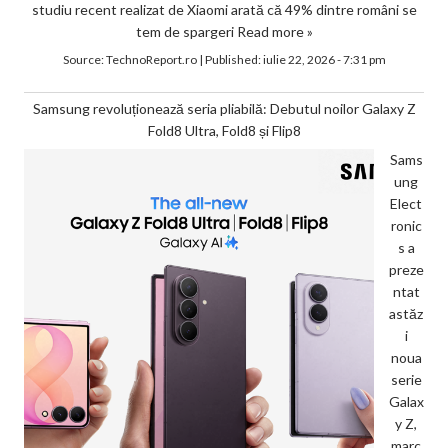
studiu recent realizat de Xiaomi arată că 49% dintre români se
tem de spargeri
Read more »
Source:
TechnoReport.ro
|
Published:
iulie 22, 2026 - 7:31 pm
Samsung revoluționează seria pliabilă: Debutul noilor Galaxy Z
Fold8 Ultra, Fold8 și Flip8
Sams
ung
Elect
ronic
s a
preze
ntat
astăz
i
noua
serie
Galax
y Z,
marc