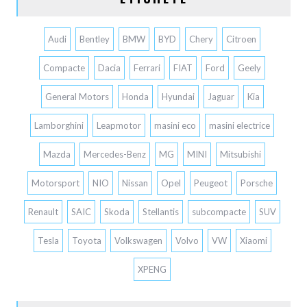
Audi
Bentley
BMW
BYD
Chery
Citroen
Compacte
Dacia
Ferrari
FIAT
Ford
Geely
General Motors
Honda
Hyundai
Jaguar
Kia
Lamborghini
Leapmotor
masini eco
masini electrice
Mazda
Mercedes-Benz
MG
MINI
Mitsubishi
Motorsport
NIO
Nissan
Opel
Peugeot
Porsche
Renault
SAIC
Skoda
Stellantis
subcompacte
SUV
Tesla
Toyota
Volkswagen
Volvo
VW
Xiaomi
XPENG