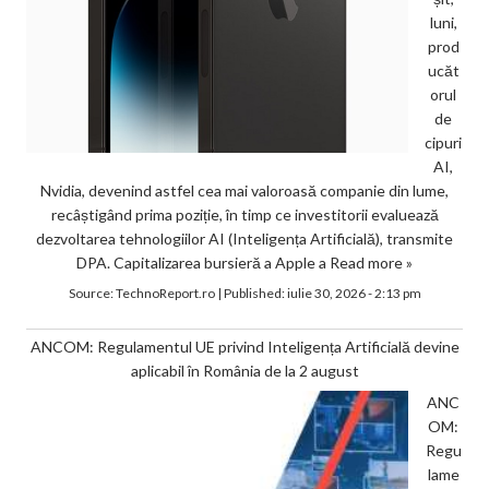
luni,
prod
ucăt
orul
de
cipuri
AI,
Nvidia, devenind astfel cea mai valoroasă companie din lume,
recâștigând prima poziție, în timp ce investitorii evaluează
dezvoltarea tehnologiilor AI (Inteligența Artificială), transmite
DPA. Capitalizarea bursieră a Apple a
Read more »
Source:
TechnoReport.ro
|
Published:
iulie 30, 2026 - 2:13 pm
ANCOM: Regulamentul UE privind Inteligența Artificială devine
aplicabil în România de la 2 august
ANC
OM:
Regu
lame