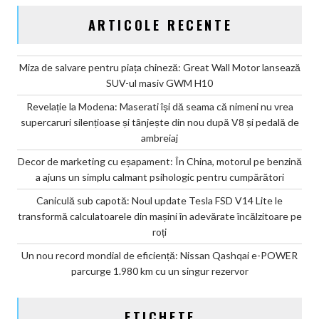
ARTICOLE RECENTE
Miza de salvare pentru piața chineză: Great Wall Motor lansează
SUV-ul masiv GWM H10
Revelație la Modena: Maserati își dă seama că nimeni nu vrea
supercaruri silențioase și tânjește din nou după V8 și pedală de
ambreiaj
Decor de marketing cu eșapament: În China, motorul pe benzină
a ajuns un simplu calmant psihologic pentru cumpărători
Caniculă sub capotă: Noul update Tesla FSD V14 Lite le
transformă calculatoarele din mașini în adevărate încălzitoare pe
roți
Un nou record mondial de eficiență: Nissan Qashqai e-POWER
parcurge 1.980 km cu un singur rezervor
ETICHETE