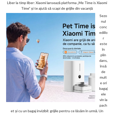
Liber la timp liber: Xiaomi lansează platforma „Me Time is Xiaomi
Time” și te ajută să scapi de grijile din vacanță
Sezo
nul
conc
ediilo
r
este
în
plin
dans,
însă
de
mult
e ori
bagaj
ele
vin la
pach
et și cu un bagaj invizibil: grijile pentru ce lăsăm în urmă. Un