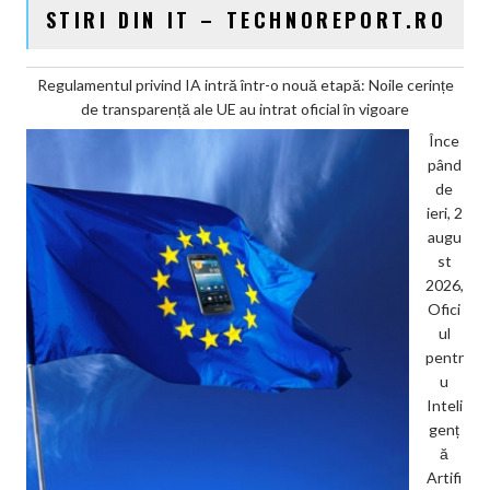
STIRI DIN IT – TECHNOREPORT.RO
Regulamentul privind IA intră într-o nouă etapă: Noile cerințe
de transparență ale UE au intrat oficial în vigoare
Înce
pând
de
ieri, 2
augu
st
2026,
Ofici
ul
pentr
u
Inteli
genț
ă
Artifi