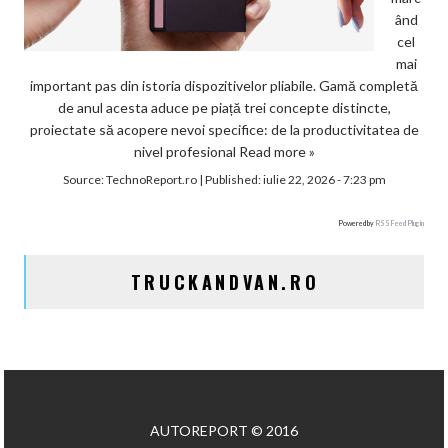
ând
cel
mai
important pas din istoria dispozitivelor pliabile. Gamă completă
de anul acesta aduce pe piață trei concepte distincte,
proiectate să acopere nevoi specifice: de la productivitatea de
nivel profesional
Read more »
Source:
TechnoReport.ro
|
Published:
iulie 22, 2026 - 7:23 pm
Powered by
RSS Feed Plugin
TRUCKANDVAN.RO
AUTOREPORT © 2016