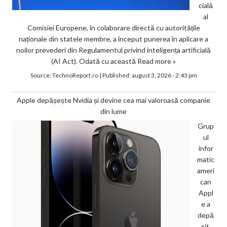
cială
al
Comisiei Europene, în colaborare directă cu autoritățile
naționale din statele membre, a început punerea în aplicare a
noilor prevederi din Regulamentul privind inteligența artificială
(AI Act). Odată cu această
Read more »
Source:
TechnoReport.ro
|
Published:
august 3, 2026 - 2:43 pm
Apple depășește Nvidia și devine cea mai valoroasă companie
din lume
Grup
ul
infor
matic
ameri
can
Appl
e a
depă
șit,