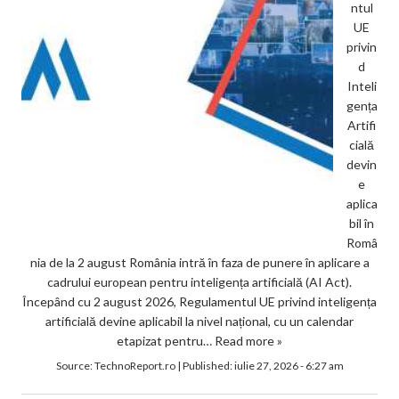
ntul
UE
privin
d
Inteli
gența
Artifi
cială
devin
e
aplica
bil în
Româ
nia de la 2 august România intră în faza de punere în aplicare a
cadrului european pentru inteligența artificială (AI Act).
Începând cu 2 august 2026, Regulamentul UE privind inteligența
artificială devine aplicabil la nivel național, cu un calendar
etapizat pentru…
Read more »
Source:
TechnoReport.ro
|
Published:
iulie 27, 2026 - 6:27 am