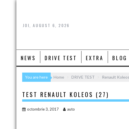
Skip
to
content
JOI, AUGUST 6, 2026
NEWS
DRIVE TEST
EXTRA
BLOG
You are here
Home
DRIVE TEST
Renault Koleos
TEST RENAULT KOLEOS (27)
octombrie 3, 2017
auto