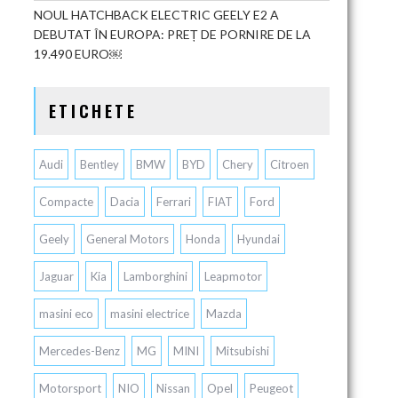
NOUL HATCHBACK ELECTRIC GEELY E2 A
DEBUTAT ÎN EUROPA: PREȚ DE PORNIRE DE LA
19.490 EURO￼
ETICHETE
Audi
Bentley
BMW
BYD
Chery
Citroen
Compacte
Dacia
Ferrari
FIAT
Ford
Geely
General Motors
Honda
Hyundai
Jaguar
Kia
Lamborghini
Leapmotor
masini eco
masini electrice
Mazda
Mercedes-Benz
MG
MINI
Mitsubishi
Motorsport
NIO
Nissan
Opel
Peugeot