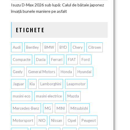
Isuzu D-Max 2026 sub lupă: Calul de bătaie japonez
învață bunele maniere pe asfalt
ETICHETE
Audi
Bentley
BMW
BYD
Chery
Citroen
Compacte
Dacia
Ferrari
FIAT
Ford
Geely
General Motors
Honda
Hyundai
Jaguar
Kia
Lamborghini
Leapmotor
masini eco
masini electrice
Mazda
Mercedes-Benz
MG
MINI
Mitsubishi
Motorsport
NIO
Nissan
Opel
Peugeot