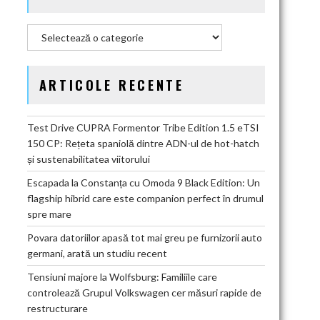
Categorii
ARTICOLE RECENTE
Test Drive CUPRA Formentor Tribe Edition 1.5 eTSI
150 CP: Rețeta spaniolă dintre ADN-ul de hot-hatch
și sustenabilitatea viitorului
Escapada la Constanța cu Omoda 9 Black Edition: Un
flagship hibrid care este companion perfect în drumul
spre mare
Povara datoriilor apasă tot mai greu pe furnizorii auto
germani, arată un studiu recent
Tensiuni majore la Wolfsburg: Familiile care
controlează Grupul Volkswagen cer măsuri rapide de
restructurare