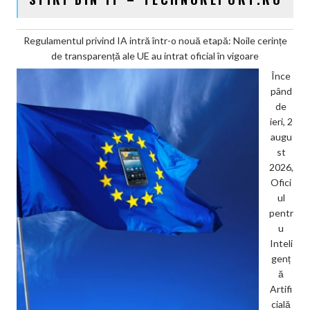
Regulamentul privind IA intră într-o nouă etapă: Noile cerințe
de transparență ale UE au intrat oficial în vigoare
Înce
pând
de
ieri, 2
augu
st
2026,
Ofici
ul
pentr
u
Inteli
genț
ă
Artifi
cială