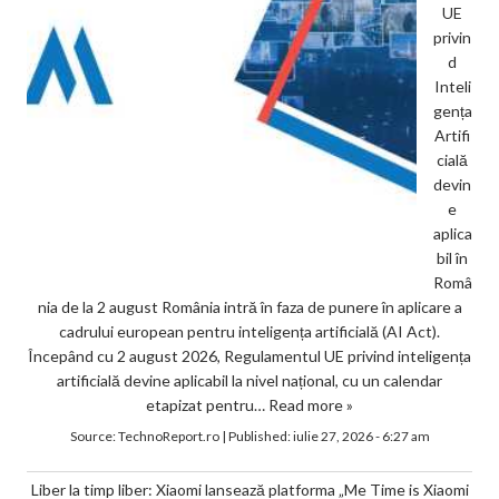
UE
privin
d
Inteli
gența
Artifi
cială
devin
e
aplica
bil în
Româ
nia de la 2 august România intră în faza de punere în aplicare a
cadrului european pentru inteligența artificială (AI Act).
Începând cu 2 august 2026, Regulamentul UE privind inteligența
artificială devine aplicabil la nivel național, cu un calendar
etapizat pentru…
Read more »
Source:
TechnoReport.ro
|
Published:
iulie 27, 2026 - 6:27 am
Liber la timp liber: Xiaomi lansează platforma „Me Time is Xiaomi