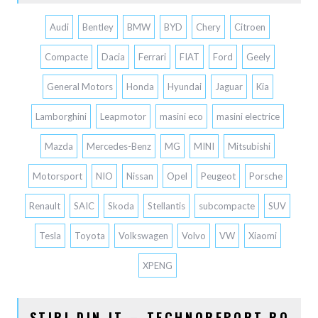
Audi
Bentley
BMW
BYD
Chery
Citroen
Compacte
Dacia
Ferrari
FIAT
Ford
Geely
General Motors
Honda
Hyundai
Jaguar
Kia
Lamborghini
Leapmotor
masini eco
masini electrice
Mazda
Mercedes-Benz
MG
MINI
Mitsubishi
Motorsport
NIO
Nissan
Opel
Peugeot
Porsche
Renault
SAIC
Skoda
Stellantis
subcompacte
SUV
Tesla
Toyota
Volkswagen
Volvo
VW
Xiaomi
XPENG
STIRI DIN IT – TECHNOREPORT.RO