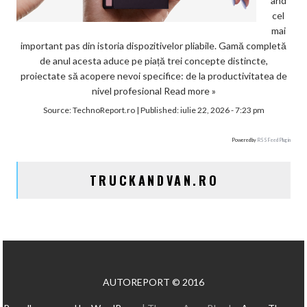
ând
cel
mai
important pas din istoria dispozitivelor pliabile. Gamă completă
de anul acesta aduce pe piață trei concepte distincte,
proiectate să acopere nevoi specifice: de la productivitatea de
nivel profesional
Read more »
Source:
TechnoReport.ro
|
Published:
iulie 22, 2026 - 7:23 pm
Powered by
RSS Feed Plugin
TRUCKANDVAN.RO
AUTOREPORT © 2016