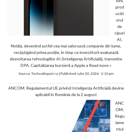
luni,
prod
ucăt
orul
de
cipuri
AI,
Nvidia, devenind astfel cea mai valoroasă companie din lume,
recâștigând prima poziție, în timp ce investitorii evaluează
dezvoltarea tehnologiilor AI (Inteligența Artificială), transmite
DPA. Capitalizarea bursieră a Apple a
Read more »
Source:
TechnoReport.ro
|
Published:
iulie 30, 2026 - 2:13 pm
ANCOM: Regulamentul UE privind Inteligența Artificială devine
aplicabil în România de la 2 august
ANC
OM:
Regu
lame
ntul