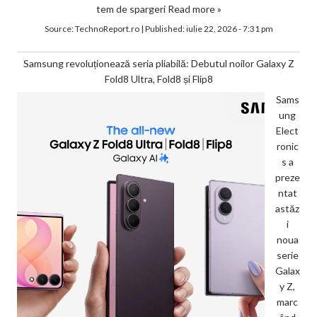
tem de spargeri
Read more »
Source:
TechnoReport.ro
|
Published:
iulie 22, 2026 - 7:31 pm
Samsung revoluționează seria pliabilă: Debutul noilor Galaxy Z
Fold8 Ultra, Fold8 și Flip8
Sams
ung
Elect
ronic
s a
preze
ntat
astăz
i
noua
serie
Galax
y Z,
marc