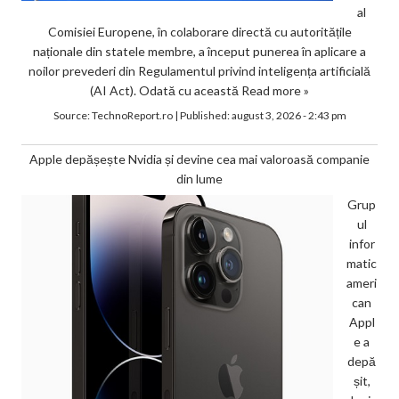
al
Comisiei Europene, în colaborare directă cu autoritățile
naționale din statele membre, a început punerea în aplicare a
noilor prevederi din Regulamentul privind inteligența artificială
(AI Act). Odată cu această
Read more »
Source:
TechnoReport.ro
|
Published:
august 3, 2026 - 2:43 pm
Apple depășește Nvidia și devine cea mai valoroasă companie
din lume
Grup
ul
infor
matic
ameri
can
Appl
e a
depă
șit,