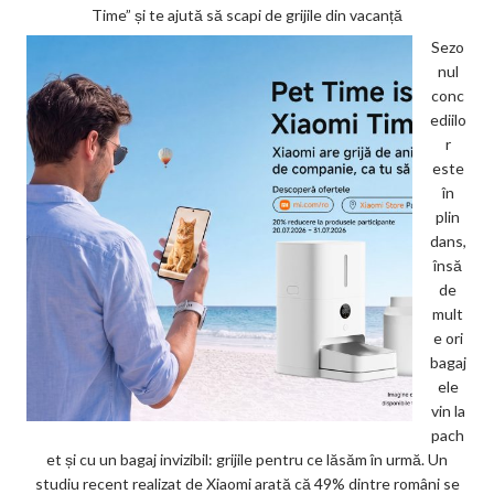
Time” și te ajută să scapi de grijile din vacanță
Sezo
nul
conc
ediilo
r
este
în
plin
dans,
însă
de
mult
e ori
bagaj
ele
vin la
pach
et și cu un bagaj invizibil: grijile pentru ce lăsăm în urmă. Un
studiu recent realizat de Xiaomi arată că 49% dintre români se