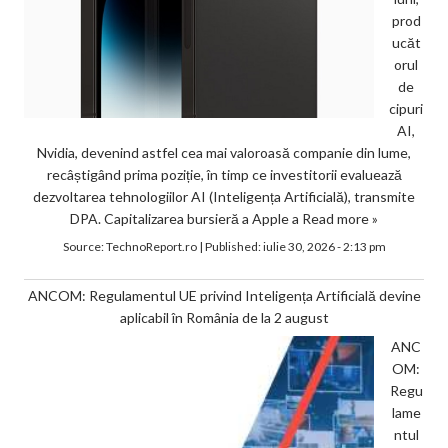
prod
ucăt
orul
de
cipuri
AI,
Nvidia, devenind astfel cea mai valoroasă companie din lume,
recâștigând prima poziție, în timp ce investitorii evaluează
dezvoltarea tehnologiilor AI (Inteligența Artificială), transmite
DPA. Capitalizarea bursieră a Apple a
Read more »
Source:
TechnoReport.ro
|
Published:
iulie 30, 2026 - 2:13 pm
ANCOM: Regulamentul UE privind Inteligența Artificială devine
aplicabil în România de la 2 august
ANC
OM:
Regu
lame
ntul