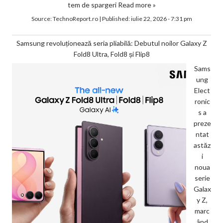
tem de spargeri
Read more »
Source:
TechnoReport.ro
|
Published:
iulie 22, 2026 - 7:31 pm
Samsung revoluționează seria pliabilă: Debutul noilor Galaxy Z
Fold8 Ultra, Fold8 și Flip8
Sams
ung
Elect
ronic
s a
preze
ntat
astăz
i
noua
serie
Galax
y Z,
marc
ând