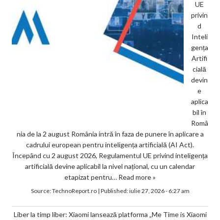
UE
privin
d
Inteli
gența
Artifi
cială
devin
e
aplica
bil în
Româ
nia de la 2 august România intră în faza de punere în aplicare a
cadrului european pentru inteligența artificială (AI Act).
Începând cu 2 august 2026, Regulamentul UE privind inteligența
artificială devine aplicabil la nivel național, cu un calendar
etapizat pentru…
Read more »
Source:
TechnoReport.ro
|
Published:
iulie 27, 2026 - 6:27 am
Liber la timp liber: Xiaomi lansează platforma „Me Time is Xiaomi