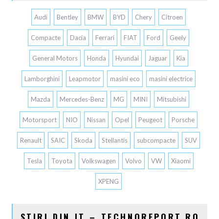
Audi
Bentley
BMW
BYD
Chery
Citroen
Compacte
Dacia
Ferrari
FIAT
Ford
Geely
General Motors
Honda
Hyundai
Jaguar
Kia
Lamborghini
Leapmotor
masini eco
masini electrice
Mazda
Mercedes-Benz
MG
MINI
Mitsubishi
Motorsport
NIO
Nissan
Opel
Peugeot
Porsche
Renault
SAIC
Skoda
Stellantis
subcompacte
SUV
Tesla
Toyota
Volkswagen
Volvo
VW
Xiaomi
XPENG
STIRI DIN IT – TECHNOREPORT.RO