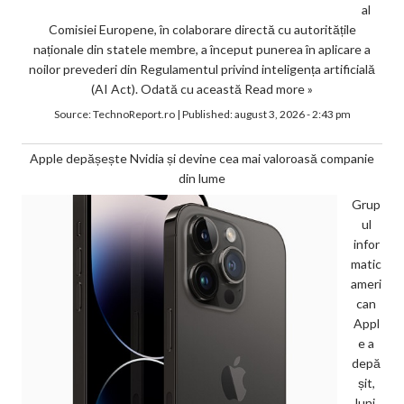
al
Comisiei Europene, în colaborare directă cu autoritățile
naționale din statele membre, a început punerea în aplicare a
noilor prevederi din Regulamentul privind inteligența artificială
(AI Act). Odată cu această
Read more »
Source:
TechnoReport.ro
|
Published:
august 3, 2026 - 2:43 pm
Apple depășește Nvidia și devine cea mai valoroasă companie
din lume
Grup
ul
infor
matic
ameri
can
Appl
e a
depă
șit,
luni,