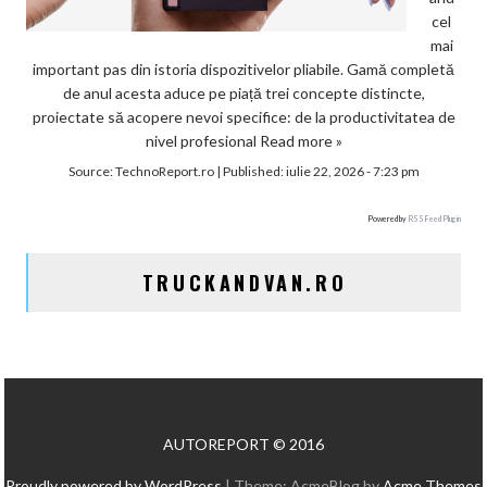
cel
mai
important pas din istoria dispozitivelor pliabile. Gamă completă
de anul acesta aduce pe piață trei concepte distincte,
proiectate să acopere nevoi specifice: de la productivitatea de
nivel profesional
Read more »
Source:
TechnoReport.ro
|
Published:
iulie 22, 2026 - 7:23 pm
Powered by
RSS Feed Plugin
TRUCKANDVAN.RO
AUTOREPORT © 2016
Proudly powered by WordPress
|
Theme: AcmeBlog by
Acme Themes