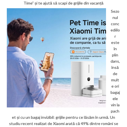
Time” și te ajută să scapi de grijile din vacanță
Sezo
nul
conc
ediilo
r
este
în
plin
dans,
însă
de
mult
e ori
bagaj
ele
vin la
pach
et și cu un bagaj invizibil: grijile pentru ce lăsăm în urmă. Un
studiu recent realizat de Xiaomi arată că 49% dintre români se