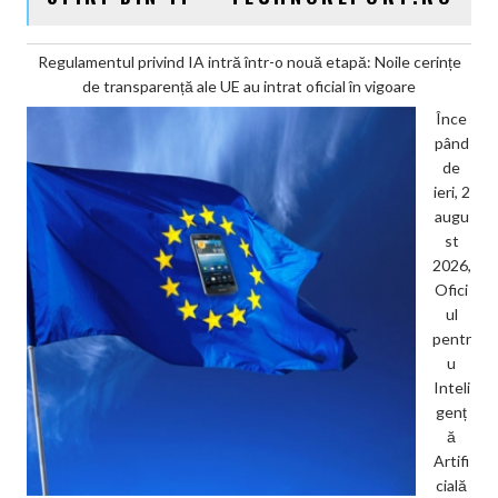
Regulamentul privind IA intră într-o nouă etapă: Noile cerințe
de transparență ale UE au intrat oficial în vigoare
Înce
pând
de
ieri, 2
augu
st
2026,
Ofici
ul
pentr
u
Inteli
genț
ă
Artifi
cială