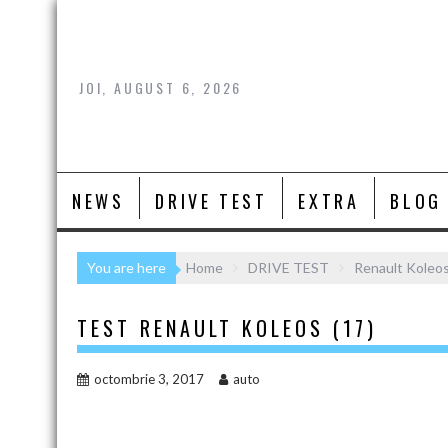
Skip
to
content
JOI, AUGUST 6, 2026
NEWS
DRIVE TEST
EXTRA
BLOG
You are here
Home
DRIVE TEST
Renault Koleos
TEST RENAULT KOLEOS (17)
octombrie 3, 2017
auto