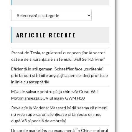
Categorii
ARTICOLE RECENTE
Presat de Tesla, regulatorul european ține la secret
datele de siguranță ale sistemului „Full Self-Driving”
Eficiență în stil german: Schaeffler face „curățenie”
prin birouri și trimite angajații la pensie, deși profitul e
în linie cu așteptările
Miza de salvare pentru piața chineză: Great Wall
Motor lansează SUV-ul masiv GWM H10
Revelație la Modena: Maserati își dă seama că nimeni
nu vrea supercaruri silențioase și tânjește din nou
după V8 și pedală de ambreiaj
Decor de marketing cu eșapament: În China, motorul