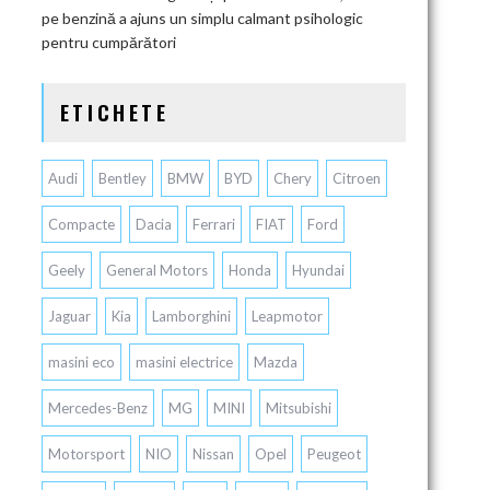
pe benzină a ajuns un simplu calmant psihologic
pentru cumpărători
ETICHETE
Audi
Bentley
BMW
BYD
Chery
Citroen
Compacte
Dacia
Ferrari
FIAT
Ford
Geely
General Motors
Honda
Hyundai
Jaguar
Kia
Lamborghini
Leapmotor
masini eco
masini electrice
Mazda
Mercedes-Benz
MG
MINI
Mitsubishi
Motorsport
NIO
Nissan
Opel
Peugeot