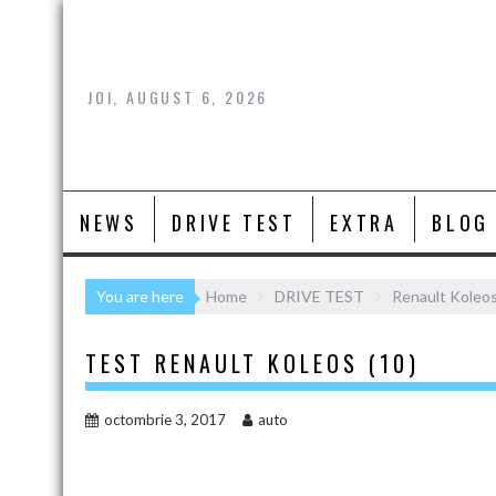
Skip
to
content
JOI, AUGUST 6, 2026
NEWS
DRIVE TEST
EXTRA
BLOG
You are here
Home
DRIVE TEST
Renault Koleos
TEST RENAULT KOLEOS (10)
octombrie 3, 2017
auto