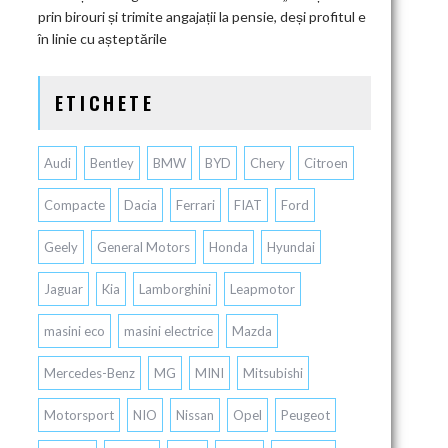
prin birouri și trimite angajații la pensie, deși profitul e
în linie cu așteptările
ETICHETE
Audi
Bentley
BMW
BYD
Chery
Citroen
Compacte
Dacia
Ferrari
FIAT
Ford
Geely
General Motors
Honda
Hyundai
Jaguar
Kia
Lamborghini
Leapmotor
masini eco
masini electrice
Mazda
Mercedes-Benz
MG
MINI
Mitsubishi
Motorsport
NIO
Nissan
Opel
Peugeot