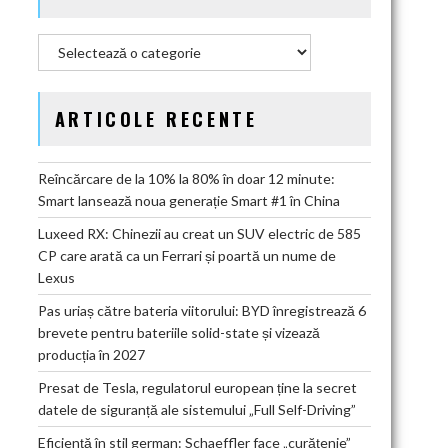
Categorii
ARTICOLE RECENTE
Reîncărcare de la 10% la 80% în doar 12 minute:
Smart lansează noua generație Smart #1 în China
Luxeed RX: Chinezii au creat un SUV electric de 585
CP care arată ca un Ferrari și poartă un nume de
Lexus
Pas uriaș către bateria viitorului: BYD înregistrează 6
brevete pentru bateriile solid-state și vizează
producția în 2027
Presat de Tesla, regulatorul european ține la secret
datele de siguranță ale sistemului „Full Self-Driving”
Eficiență în stil german: Schaeffler face „curățenie”