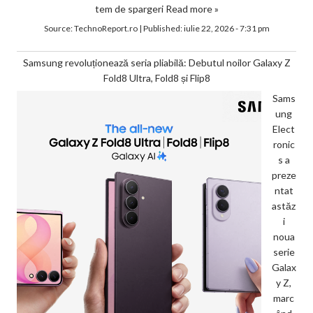
tem de spargeri
Read more »
Source:
TechnoReport.ro
|
Published:
iulie 22, 2026 - 7:31 pm
Samsung revoluționează seria pliabilă: Debutul noilor Galaxy Z
Fold8 Ultra, Fold8 și Flip8
Sams
ung
Elect
ronic
s a
preze
ntat
astăz
i
noua
serie
Galax
y Z,
marc