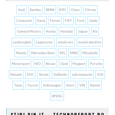
Audi
Bentley
BMW
BYD
Chery
Citroen
Compacte
Dacia
Ferrari
FIAT
Ford
Geely
General Motors
Honda
Hyundai
Jaguar
Kia
Lamborghini
Leapmotor
masini eco
masini electrice
Mazda
Mercedes-Benz
MG
MINI
Mitsubishi
Motorsport
NIO
Nissan
Opel
Peugeot
Porsche
Renault
SAIC
Skoda
Stellantis
subcompacte
SUV
Tesla
Toyota
Volkswagen
Volvo
VW
Xiaomi
XPENG
STIRI DIN IT – TECHNOREPORT.RO