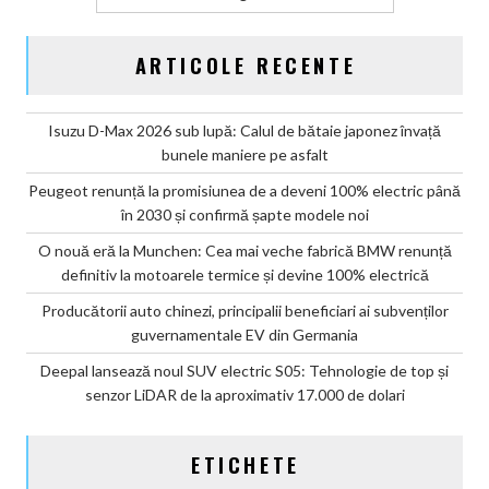
ARTICOLE RECENTE
Isuzu D-Max 2026 sub lupă: Calul de bătaie japonez învață
bunele maniere pe asfalt
Peugeot renunță la promisiunea de a deveni 100% electric până
în 2030 și confirmă șapte modele noi
O nouă eră la Munchen: Cea mai veche fabrică BMW renunță
definitiv la motoarele termice și devine 100% electrică
Producătorii auto chinezi, principalii beneficiari ai subvenților
guvernamentale EV din Germania
Deepal lansează noul SUV electric S05: Tehnologie de top și
senzor LiDAR de la aproximativ 17.000 de dolari
ETICHETE