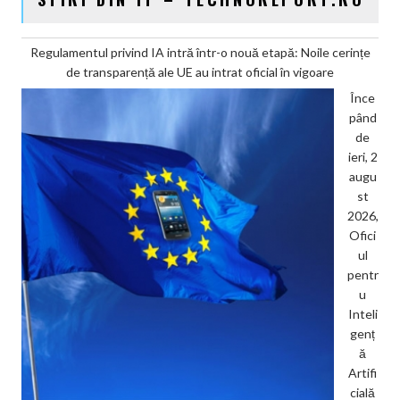
Regulamentul privind IA intră într-o nouă etapă: Noile cerințe
de transparență ale UE au intrat oficial în vigoare
Înce
pând
de
ieri, 2
augu
st
2026,
Ofici
ul
pentr
u
Inteli
genț
ă
Artifi
cială