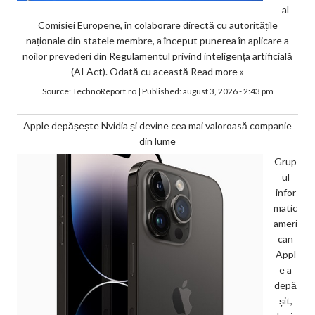
al
Comisiei Europene, în colaborare directă cu autoritățile
naționale din statele membre, a început punerea în aplicare a
noilor prevederi din Regulamentul privind inteligența artificială
(AI Act). Odată cu această
Read more »
Source:
TechnoReport.ro
|
Published:
august 3, 2026 - 2:43 pm
Apple depășește Nvidia și devine cea mai valoroasă companie
din lume
Grup
ul
infor
matic
ameri
can
Appl
e a
depă
șit,