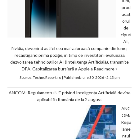
luni,
prod
ucăt
orul
de
cipuri
AI,
Nvidia, devenind astfel cea mai valoroasă companie din lume,
recâștigând prima poziție, în timp ce investitorii evaluează
dezvoltarea tehnologiilor AI (Inteligența Artificială), transmite
DPA. Capitalizarea bursieră a Apple a
Read more »
Source:
TechnoReport.ro
|
Published:
iulie 30, 2026 - 2:13 pm
ANCOM: Regulamentul UE privind Inteligența Artificială devine
aplicabil în România de la 2 august
ANC
OM:
Regu
lame
ntul