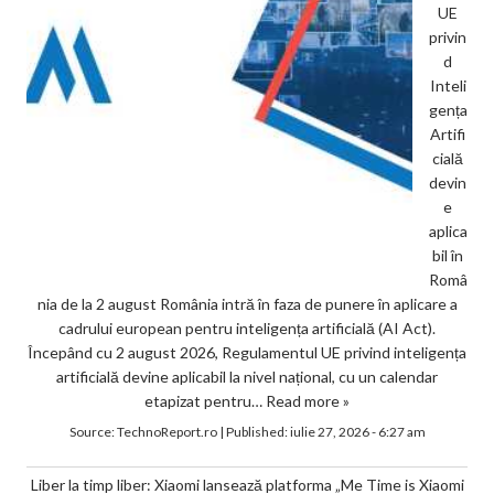
UE
privin
d
Inteli
gența
Artifi
cială
devin
e
aplica
bil în
Româ
nia de la 2 august România intră în faza de punere în aplicare a
cadrului european pentru inteligența artificială (AI Act).
Începând cu 2 august 2026, Regulamentul UE privind inteligența
artificială devine aplicabil la nivel național, cu un calendar
etapizat pentru…
Read more »
Source:
TechnoReport.ro
|
Published:
iulie 27, 2026 - 6:27 am
Liber la timp liber: Xiaomi lansează platforma „Me Time is Xiaomi