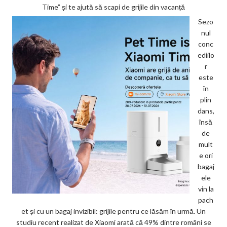
Time” și te ajută să scapi de grijile din vacanță
Sezo
nul
conc
ediilo
r
este
în
plin
dans,
însă
de
mult
e ori
bagaj
ele
vin la
pach
et și cu un bagaj invizibil: grijile pentru ce lăsăm în urmă. Un
studiu recent realizat de Xiaomi arată că 49% dintre români se