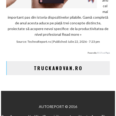
ând
cel
mai
important pas din istoria dispozitivelor pliabile. Gamă completă
de anul acesta aduce pe piață trei concepte distincte,
proiectate să acopere nevoi specifice: de la productivitatea de
nivel profesional
Read more »
Source:
TechnoReport.ro
|
Published:
iulie 22, 2026 - 7:23 pm
Powered by
RSS Feed Plugin
TRUCKANDVAN.RO
AUTOREPORT © 2016