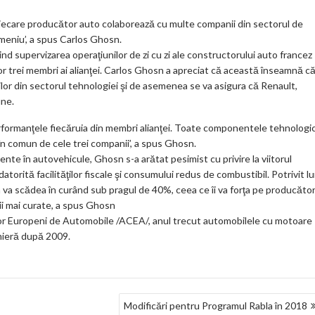
ar
Fiecare producător auto colaborează cu multe companii din sectorul de
ks
omeniu’, a spus Carlos Ghosn.
d supervizarea operaţiunilor de zi cu zi ale constructorului auto francez
or trei membri ai alianţei. Carlos Ghosn a apreciat că această înseamnă c
ilor din sectorul tehnologiei şi de asemenea se va asigura că Renault,
une.
a performanţele fiecăruia din membri alianţei. Toate componentele tehnologi
e în comun de cele trei companii’, a spus Ghosn.
zente în autovehicule, Ghosn s-a arătat pesimist cu privire la viitorul
orită facilităţilor fiscale şi consumului redus de combustibil. Potrivit lu
a scădea în curând sub pragul de 40%, ceea ce îi va forţa pe producător
gii mai curate, a spus Ghosn
ilor Europeni de Automobile /ACEA/, anul trecut automobilele cu motoare
mieră după 2009.
Modificări pentru Programul Rabla în 2018