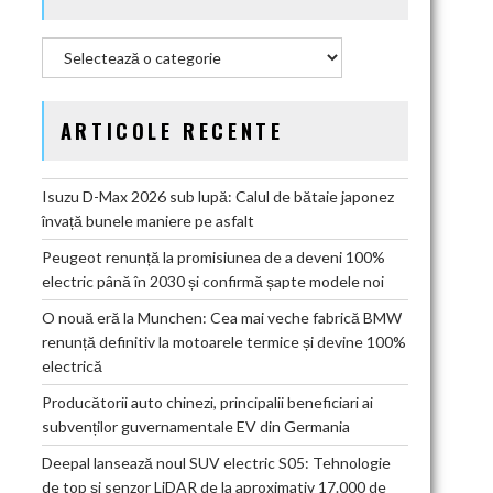
Categorii
ARTICOLE RECENTE
Isuzu D-Max 2026 sub lupă: Calul de bătaie japonez
învață bunele maniere pe asfalt
Peugeot renunță la promisiunea de a deveni 100%
electric până în 2030 și confirmă șapte modele noi
O nouă eră la Munchen: Cea mai veche fabrică BMW
renunță definitiv la motoarele termice și devine 100%
electrică
Producătorii auto chinezi, principalii beneficiari ai
subvenților guvernamentale EV din Germania
Deepal lansează noul SUV electric S05: Tehnologie
de top și senzor LiDAR de la aproximativ 17.000 de