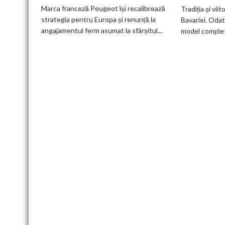
deveni
Marca franceză Peugeot își recalibrează
Tradiția și viit
100%
strategia pentru Europa și renunță la
Bavariei. Odat
electric
angajamentul ferm asumat la sfârșitul...
model complet.
până
în
2030
și
confirmă
șapte
modele
noi