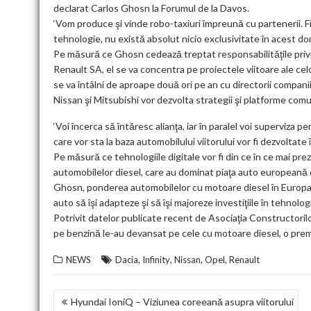
declarat Carlos Ghosn la Forumul de la Davos.
‘Vom produce şi vinde robo-taxiuri împreună cu partenerii. 
tehnologie, nu există absolut nicio exclusivitate în acest d
Pe măsură ce Ghosn cedează treptat responsabilităţile privin
Renault SA, el se va concentra pe proiectele viitoare ale cel
se va întâlni de aproape două ori pe an cu directorii compani
Nissan şi Mitsubishi vor dezvolta strategii şi platforme com
‘Voi încerca să întăresc alianţa, iar în paralel voi superviz
care vor sta la baza automobilului viitorului vor fi dezvoltat
Pe măsură ce tehnologiile digitale vor fi din ce în ce mai pre
automobilelor diesel, care au dominat piaţa auto europeană dat
Ghosn, ponderea automobilelor cu motoare diesel în Europa v
auto să îşi adapteze şi să îşi majoreze investiţiile în tehnolo
Potrivit datelor publicate recent de Asociaţia Constructor
pe benzină le-au devansat pe cele cu motoare diesel, o pre
,
,
,
,
NEWS
Dacia
Infinity
Nissan
Opel
Renault
NAVIGARE
Hyundai IoniQ – Viziunea coreeană asupra viitorului