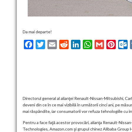
Da mai departe!
F
T
E
R
Li
W
G
Pi
ac
w
m
e
n
h
m
nt
u
e
itt
ai
d
ke
at
ai
er
l
b
er
l
di
dI
s
l
es
o
t
n
A
t
k
o
p
k
p
Directorul general al alianţei Renault-Nissan-Mitsubishi, Car
deveni din ce în ce mai vizibilă în următorii cinci ani, pe m
mai răspândite, iar consumatorii vor refuza tehnologiile cu
Pentru a face faţă acestor provocări, alianţa Renault-Nissa
Technologies, Amazon.com şi grupul chinez Alibaba Group H