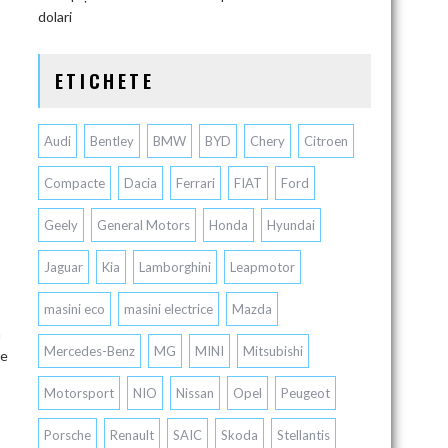
dolari
ETICHETE
Audi
Bentley
BMW
BYD
Chery
Citroen
Compacte
Dacia
Ferrari
FIAT
Ford
Geely
General Motors
Honda
Hyundai
Jaguar
Kia
Lamborghini
Leapmotor
masini eco
masini electrice
Mazda
a
Mercedes-Benz
MG
MINI
Mitsubishi
ce
Motorsport
NIO
Nissan
Opel
Peugeot
Porsche
Renault
SAIC
Skoda
Stellantis