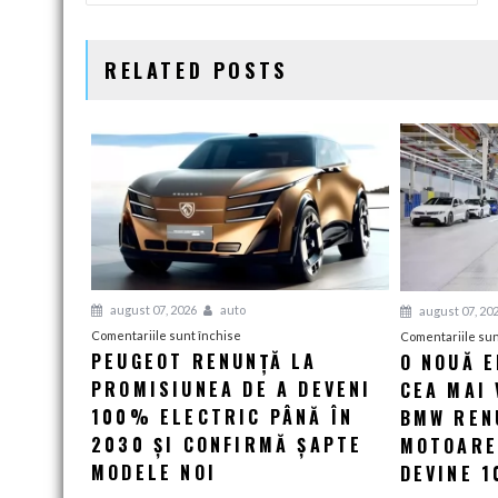
ÎN
ARTICOLE
RELATED POSTS
august 07, 2026
auto
august 07, 20
pentru
Comentariile sunt închise
Comentariile sun
PEUGEOT RENUNȚĂ LA
O NOUĂ 
Peugeot
PROMISIUNEA DE A DEVENI
renunță
CEA MAI 
la
100% ELECTRIC PÂNĂ ÎN
BMW RENU
promisiunea
2030 ȘI CONFIRMĂ ȘAPTE
MOTOARE
de
MODELE NOI
DEVINE 
a