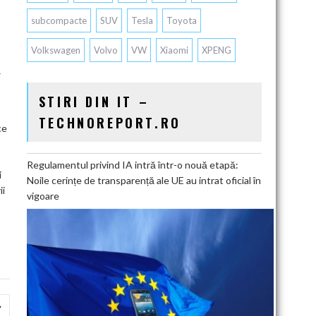
subcompacte
SUV
Tesla
Toyota
Volkswagen
Volvo
VW
Xiaomi
XPENG
ă
STIRI DIN IT –
TECHNOREPORT.RO
ce
Regulamentul privind IA intră într-o nouă etapă:
i
Noile cerințe de transparență ale UE au intrat oficial în
ii
vigoare