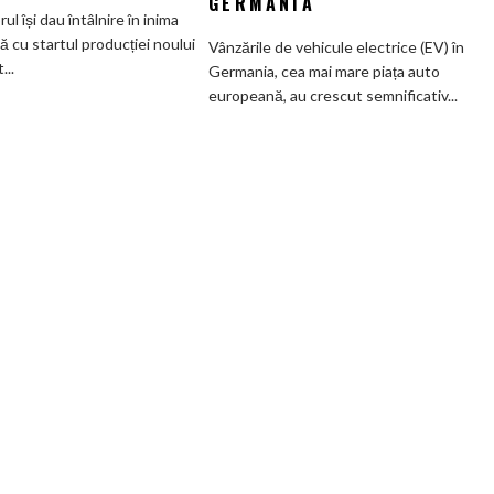
GERMANIA
mai
subvenților
orul își dau întâlnire în inima
veche
guvernamentale
ă cu startul producției noului
Vânzările de vehicule electrice (EV) în
fabrică
EV
..
Germania, cea mai mare piața auto
BMW
din
europeană, au crescut semnificativ...
renunță
Germania
definitiv
la
motoarele
termice
și
devine
100%
electrică