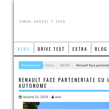
Skip
to
content
VINERI, AUGUST 7, 2026
NEWS
DRIVE TEST
EXTRA
BLOG
You are here
Home
NEWS
Renault face partene
RENAULT FACE PARTENERIATE CU
AUTONOME
ianuarie 25, 2018
auto