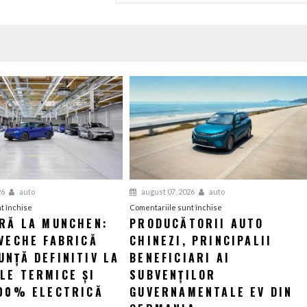
26
auto
august 07, 2026
auto
pentru
pentru
t închise
Comentariile sunt închise
ERĂ LA MUNCHEN:
PRODUCĂTORII AUTO
O
Producătorii
VECHE FABRICĂ
nouă
CHINEZI, PRINCIPALII
auto
eră
chinezi,
NȚĂ DEFINITIV LA
BENEFICIARI AI
la
principalii
LE TERMICE ȘI
SUBVENȚILOR
Munchen:
beneficiari
100% ELECTRICĂ
GUVERNAMENTALE EV DIN
Cea
ai