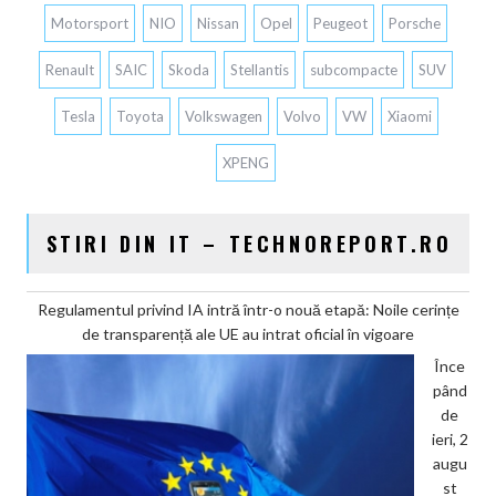
Motorsport
NIO
Nissan
Opel
Peugeot
Porsche
Renault
SAIC
Skoda
Stellantis
subcompacte
SUV
Tesla
Toyota
Volkswagen
Volvo
VW
Xiaomi
XPENG
STIRI DIN IT – TECHNOREPORT.RO
Regulamentul privind IA intră într-o nouă etapă: Noile cerințe
de transparență ale UE au intrat oficial în vigoare
Înce
pând
de
ieri, 2
augu
st