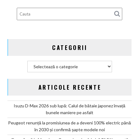
EV
din
Germania
CATEGORII
Categorii
ARTICOLE RECENTE
Isuzu D-Max 2026 sub lupă: Calul de bătaie japonez învață
bunele maniere pe asfalt
Peugeot renunță la promisiunea de a deveni 100% electric până
în 2030 și confirmă șapte modele noi