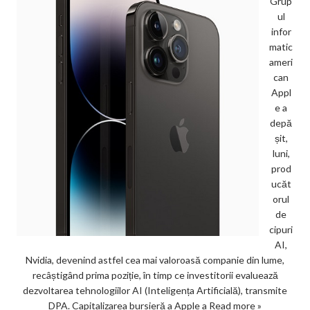
Grup
ul
infor
matic
ameri
can
Appl
e a
depă
șit,
luni,
prod
ucăt
orul
de
cipuri
AI,
Nvidia, devenind astfel cea mai valoroasă companie din lume,
recâștigând prima poziție, în timp ce investitorii evaluează
dezvoltarea tehnologiilor AI (Inteligența Artificială), transmite
DPA. Capitalizarea bursieră a Apple a
Read more »