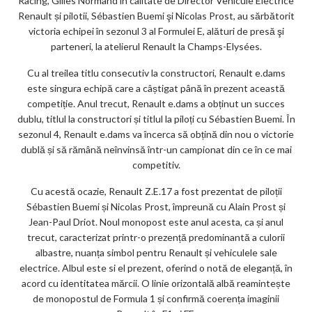
k
Racing, Gilles Normand în calitate de Director Vehicule Electrice
Renault și pilotii, Sébastien Buemi şi Nicolas Prost, au sărbătorit
m
victoria echipei în sezonul 3 al Formulei E, alături de presă şi
ar
parteneri, la atelierul Renault la Champs-Elysées.
ks
Cu al treilea titlu consecutiv la constructori, Renault e.dams
este singura echipă care a câștigat până în prezent această
competiție. Anul trecut, Renault e.dams a obținut un succes
dublu, titlul la constructori și titlul la piloți cu Sébastien Buemi. În
sezonul 4, Renault e.dams va încerca să obțină din nou o victorie
dublă și să rămână neînvinsă într-un campionat din ce în ce mai
competitiv.
Cu acestă ocazie, Renault Z.E.17 a fost prezentat de piloții
Sébastien Buemi și Nicolas Prost, împreună cu Alain Prost și
Jean-Paul Driot. Noul monopost este anul acesta, ca și anul
trecut, caracterizat printr-o prezență predominantă a culorii
albastre, nuanța simbol pentru Renault și vehiculele sale
electrice. Albul este si el prezent, oferind o notă de eleganță, în
acord cu identitatea mărcii. O linie orizontală albă reamintește
de monopostul de Formula 1 și confirmă coerența imaginii