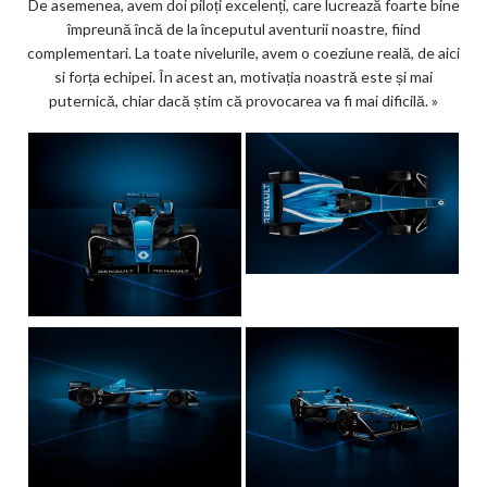
De asemenea, avem doi piloți excelenți, care lucrează foarte bine
împreună încă de la începutul aventurii noastre, fiind
complementari. La toate nivelurile, avem o coeziune reală, de aici
si forța echipei. În acest an, motivația noastră este și mai
puternică, chiar dacă știm că provocarea va fi mai dificilă. »