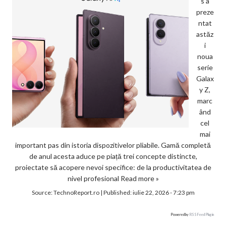
s a
preze
ntat
astăz
i
noua
serie
Galax
y Z,
marc
ând
cel
mai
important pas din istoria dispozitivelor pliabile. Gamă completă
de anul acesta aduce pe piață trei concepte distincte,
proiectate să acopere nevoi specifice: de la productivitatea de
nivel profesional
Read more »
Source:
TechnoReport.ro
|
Published:
iulie 22, 2026 - 7:23 pm
Powered by
RSS Feed Plugin