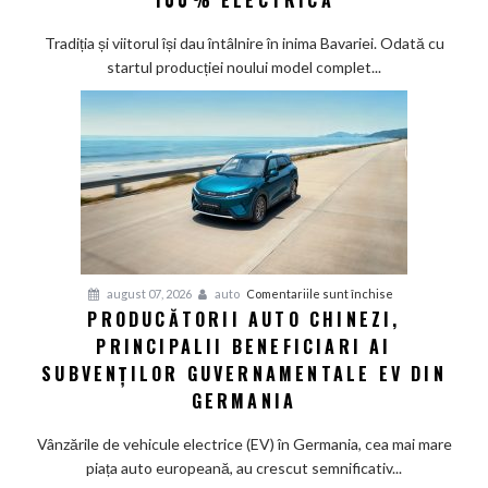
Munchen:
Cea
Tradiția și viitorul își dau întâlnire în inima Bavariei. Odată cu
mai
startul producției noului model complet...
veche
fabrică
BMW
renunță
definitiv
la
motoarele
termice
și
pentru
august 07, 2026
auto
Comentariile sunt închise
devine
PRODUCĂTORII AUTO CHINEZI,
Producătorii
100%
PRINCIPALII BENEFICIARI AI
auto
electrică
chinezi,
SUBVENȚILOR GUVERNAMENTALE EV DIN
principalii
GERMANIA
beneficiari
ai
Vânzările de vehicule electrice (EV) în Germania, cea mai mare
subvenților
piața auto europeană, au crescut semnificativ...
guvernamentale