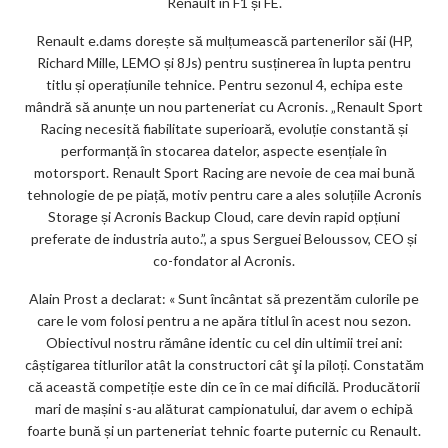
Renault în F1 și FE.
Renault e.dams dorește să mulțumească partenerilor săi (HP,
Richard Mille, LEMO și 8Js) pentru susținerea în lupta pentru
titlu și operațiunile tehnice. Pentru sezonul 4, echipa este
mândră să anunțe un nou parteneriat cu Acronis. „Renault Sport
Racing necesită fiabilitate superioară, evoluție constantă și
performanță în stocarea datelor, aspecte esențiale în
motorsport. Renault Sport Racing are nevoie de cea mai bună
tehnologie de pe piață, motiv pentru care a ales soluțiile Acronis
Storage și Acronis Backup Cloud, care devin rapid opțiuni
preferate de industria auto.”, a spus Serguei Beloussov, CEO și
co-fondator al Acronis.
Alain Prost a declarat: « Sunt încântat să prezentăm culorile pe
care le vom folosi pentru a ne apăra titlul în acest nou sezon.
Obiectivul nostru rămâne identic cu cel din ultimii trei ani:
câștigarea titlurilor atât la constructori cât şi la piloți. Constatăm
că această competiție este din ce în ce mai dificilă. Producătorii
mari de mașini s-au alăturat campionatului, dar avem o echipă
foarte bună și un parteneriat tehnic foarte puternic cu Renault.