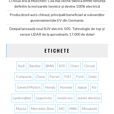
O nouă eră la Munchen: Cea mai veche fabrică BMW renunță
definitiv la motoarele termice și devine 100% electrică
Producătorii auto chinezi, principalii beneficiari ai subvenților
guvernamentale EV din Germania
Deepal lansează noul SUV electric S05: Tehnologie de top și
senzor LiDAR de la aproximativ 17.000 de dolari
ETICHETE
Audi
Bentley
BMW
BYD
Chery
Citroen
Compacte
Dacia
Ferrari
FIAT
Ford
Geely
General Motors
Honda
Hyundai
Jaguar
Kia
Lamborghini
Leapmotor
masini eco
masini electrice
Mazda
Mercedes-Benz
MG
MINI
Mitsubishi