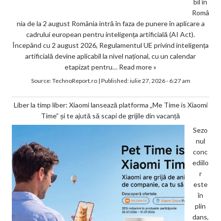
bil în
Româ
nia de la 2 august România intră în faza de punere în aplicare a
cadrului european pentru inteligența artificială (AI Act).
Începând cu 2 august 2026, Regulamentul UE privind inteligența
artificială devine aplicabil la nivel național, cu un calendar
etapizat pentru…
Read more »
Source:
TechnoReport.ro
|
Published:
iulie 27, 2026 - 6:27 am
Liber la timp liber: Xiaomi lansează platforma „Me Time is Xiaomi
Time” și te ajută să scapi de grijile din vacanță
Sezo
nul
conc
ediilo
r
este
în
plin
dans,