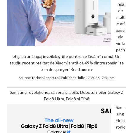
însă
de
mult
e ori
bagaj
ele
vin la
pach
et și cu un bagaj invizibil: grijile pentru ce lăsăm în urmă. Un
studiu recent realizat de Xiaomi arată că 49% dintre români se
tem de spargeri
Read more »
Source:
TechnoReport.ro
|
Published:
iulie 22, 2026 - 7:31 pm
Samsung revoluționează seria pliabilă: Debutul noilor Galaxy Z
Fold8 Ultra, Fold8 și Flip8
Sams
ung
Elect
ronic