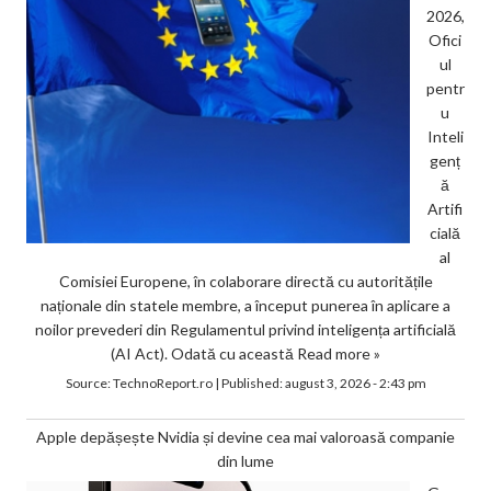
2026,
Ofici
ul
pentr
u
Inteli
genț
ă
Artifi
cială
al
Comisiei Europene, în colaborare directă cu autoritățile
naționale din statele membre, a început punerea în aplicare a
noilor prevederi din Regulamentul privind inteligența artificială
(AI Act). Odată cu această
Read more »
Source:
TechnoReport.ro
|
Published:
august 3, 2026 - 2:43 pm
Apple depășește Nvidia și devine cea mai valoroasă companie
din lume