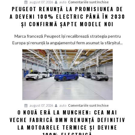
pentru
august 07, 2026
auto
Comentariile sunt închise
PEUGEOT RENUNȚĂ LA PROMISIUNEA DE
Peugeot
A DEVENI 100% ELECTRIC PÂNĂ ÎN 2030
renunță
la
ȘI CONFIRMĂ ȘAPTE MODELE NOI
promisiunea
de
Marca franceză Peugeot își recalibrează strategia pentru
a
Europa și renunță la angajamentul ferm asumat la sfârșitul...
deveni
100%
electric
până
în
2030
și
confirmă
șapte
pentru
august 07, 2026
auto
Comentariile sunt închise
modele
O NOUĂ ERĂ LA MUNCHEN: CEA MAI
O
noi
VECHE FABRICĂ BMW RENUNȚĂ DEFINITIV
nouă
eră
LA MOTOARELE TERMICE ȘI DEVINE
la
100% ELECTRICĂ